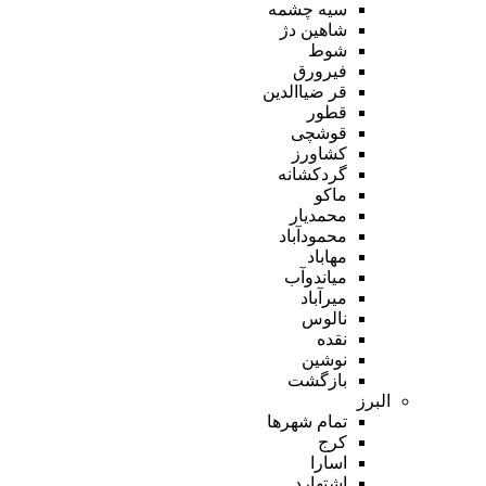
سیه چشمه
شاهین دژ
شوط
فیرورق
قر ضیاالدین
قطور
قوشچی
کشاورز
گردکشانه
ماکو
محمدیار
محمودآباد
مهاباد
میاندوآب
میرآباد
نالوس
نقده
نوشین
بازگشت
البرز
تمام شهر‌ها
کرج
اسارا
اشتهارد