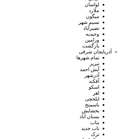
لواسان
ملارد
میگون
نسیم شهر
نصیرآباد
وحیدیه
ورامین
بازگشت
آذربایجان شرقی
تمام شهر‌ها
تبریز
آبش احمد
آذرشهر
آقکند
اسکو
اهر
ایلخچی
باسمنج
بخشایش
بستان آباد
بناب
ناب جدید
ترک