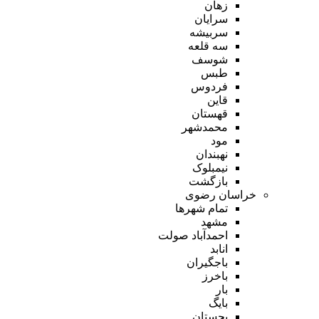
زهان
سرایان
سربیشه
سه قلعه
شوسف
طبس
فردوس
قاین
قهستان
محمدشهر
مود
نهبندان
نیمبلوک
بازگشت
خراسان رضوی
تمام شهر‌ها
مشهد
احمدآباد صولت
انابد
باجگیران
باخرز
بار
بایگ
بجستان