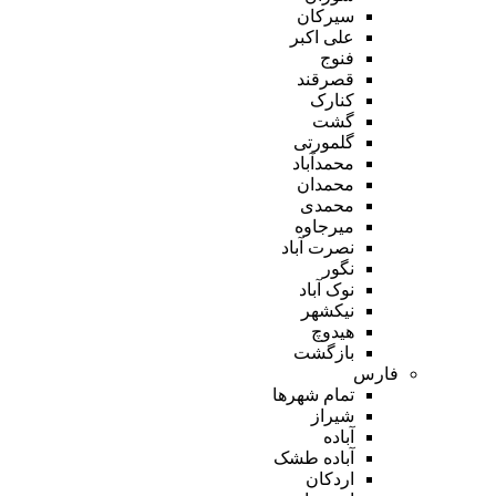
سیرکان
علی اکبر
فنوج
قصرقند
کنارک
گشت
گلمورتی
محمدآباد
محمدان
محمدی
میرجاوه
نصرت آباد
نگور
نوک آباد
نیکشهر
هیدوچ
بازگشت
فارس
تمام شهر‌ها
شیراز
آباده
آباده طشک
اردکان