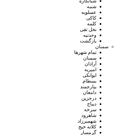
شبانکاره
شنبه
عسلویه
کاکی
کلمه
نخل تقی
وحدتیه
بازگشت
سمنان
تمام شهر‌ها
سمنان
آرادان
امیریه
ایوانکی
بسطام
بیارجمند
دامغان
درجزین
دیباج
سرخه
شاهرود
شهمیرزاد
کلاته خیج
گرمسار