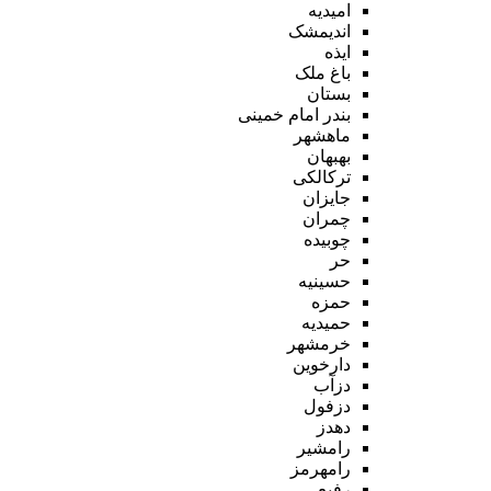
امیدیه
اندیمشک
ایذه
باغ ملک
بستان
بندر امام خمینی
ماهشهر
بهبهان
ترکالکی
جایزان
چمران
چوبیده
حر
حسینیه
حمزه
حمیدیه
خرمشهر
دارخوین
دزآب
دزفول
دهدز
رامشیر
رامهرمز
رفیع