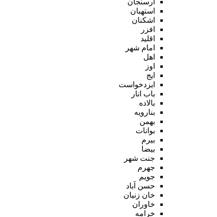
ارسنجان
استهبان
اشکنان
افزر
اقلید
امام شهر
اهل
اوز
ایج
ایزدخواست
باب انار
بالاده
بنارویه
بهمن
بوانات
بیرم
بیضا
جنت شهر
جهرم
جویم
حسن آباد
خان زنیان
خاوران
خرامه