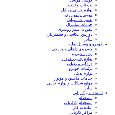
گوشی موبایل
لپ تاپ و تبلت
لوازم جانبی موبایل
صوتی و تصویری
تعمیرات موبایل
خدمات سانترال
تلفن بی‌سیم رومیزی
دوربین عکاسی و فیلمبرداری
سایر
خودرو و وسایل نقلیه
خودروی داخلی و خارجی
اجاره خودرو
لوازم جانبی خودرو
دزدگیر و ردیاب
تزئینات خودرو
لوازم یدکی
خدمات ماشین و موتور
موتورسیکلت و لوازم جانبی
سایر
استخدام و کاریابی
استخدام
استخدام بازاریاب
آماده به کار
مراکز کاریابی