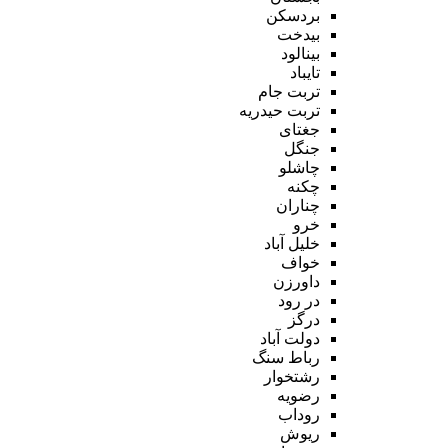
بردسکن
بیدخت
بینالود
تایباد
تربت جام
تربت حیدریه
جغتای
جنگل
چاشلو
چکنه
چناران
خرو
خلیل آباد
خواف
داورزن
در رود
درگز
دولت آباد
رباط سنگ
رشتخوار
رضویه
روداب
ریوش