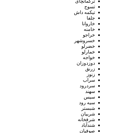
ترکمانچای
تسوج
تیکمه داش
جلفا
خاروانا
خامنه
خراجو
خسروشهر
خضرلو
خمارلو
خواجه
دوزدوزان
زرنق
زنوز
سراب
سردرود
سهند
سیس
سیه رود
شبستر
شربیان
شرفخانه
شندآباد
صوفیان