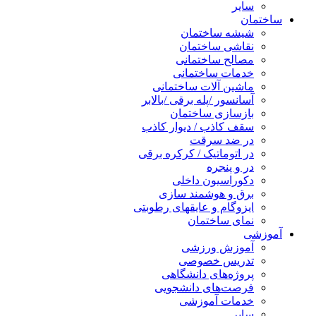
سایر
ساختمان
شیشه ساختمان
نقاشی ساختمان
مصالح ساختمانی
خدمات ساختمانی
ماشین آلات ساختمانی
آسانسور /پله برقی /بالابر
بازسازی ساختمان
سقف کاذب / دیوار کاذب
در ضد سرقت
در اتوماتیک / کرکره برقی
در و پنجره
دکوراسیون داخلی
برق و هوشمند سازی
ایزوگام و عایقهای رطوبتی
نمای ساختمان
آموزشی
آموزش ورزشی
تدریس خصوصی
پروژه‌های دانشگاهی
فرصت‌های دانشجویی
خدمات آموزشی
سایر