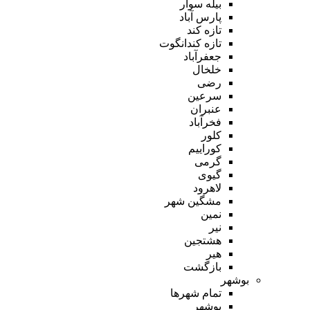
بیله سوار
پارس آباد
تازه کند
تازه کندانگوت
جعفرآباد
خلخال
رضی
سرعین
عنبران
فخرآباد
کلور
کوراییم
گرمی
گیوی
لاهرود
مشگین شهر
نمین
نیر
هشتجین
هیر
بازگشت
بوشهر
تمام شهر‌ها
بوشهر