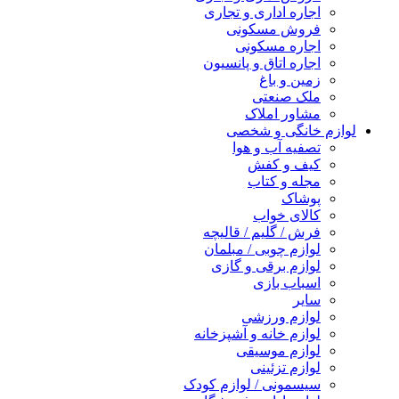
اجاره اداری و تجاری
فروش مسکونی
اجاره مسکونی
اجاره اتاق و پانسیون
زمین و باغ
ملک صنعتی
مشاور املاک
لوازم خانگی و شخصی
تصفیه آب و هوا
کیف و کفش
مجله و کتاب
پوشاک
کالای خواب
فرش / گلیم / قالیچه
لوازم چوبی / مبلمان
لوازم برقی و گازی
اسباب بازی
سایر
لوازم ورزشی
لوازم خانه و آشپزخانه
لوازم موسیقی
لوازم تزئینی
سیسمونی / لوازم کودک