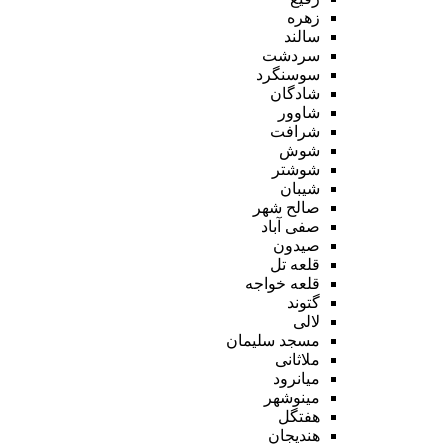
زهره
سالند
سردشت
سوسنگرد
شادگان
شاوور
شرافت
شوش
شوشتر
شیبان
صالح شهر
صفی آباد
صیدون
قلعه تل
قلعه خواجه
گتوند
لالی
مسجد سلیمان
ملاثانی
میانرود
مینوشهر
هفتگل
هندیجان