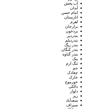
آب پخش
آبدان
امام حسن
انارستان
اهرم
برازجان
بردخون
بندردیر
بندردیلم
بندر ریگ
بندر کنگان
بندر گناوه
بنک
تنگ ارم
جم
چغادک
خارک
خورموج
دالکی
دلوار
ریز
سعدآباد
سیراف