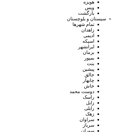
هویزه
ویس
بازگشت
سیستان و بلوچستان
تمام شهر‌ها
زاهدان
ادیمی
اسپکه
ایرانشهر
بزمان
بمپور
بنت
پیشین
جالق
چابهار
خاش
دوست محمد
راسک
زابل
زابلی
زهک
سراوان
سرباز
سوران