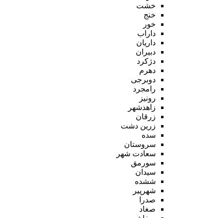
خشت
خنج
خور
داراب
داریان
دبیران
دژکرد
دهرم
دوبرجی
رامجرد
رونیز
زاهدشهر
زرقان
زرین دشت
سده
سروستان
سعادت شهر
سورمق
سیدان
ششده
شهرپیر
صدرا
صغاد