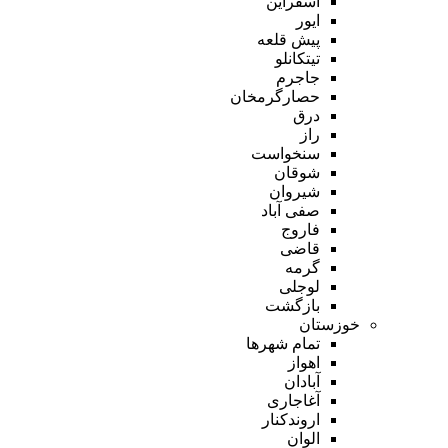
اسفراین
ایور
پیش قلعه
تیتکانلو
جاجرم
حصارگرمخان
درق
راز
سنخواست
شوقان
شیروان
صفی آباد
فاروج
قاضی
گرمه
لوجلی
بازگشت
خوزستان
تمام شهر‌ها
اهواز
آبادان
آغاجاری
اروندکنار
الوان