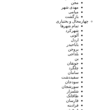
مجن
مهدی شهر
میامی
بازگشت
چهارمحال و بختیاری
تمام شهر‌ها
شهرکرد
آلونی
اردل
باباحیدر
بروجن
بلداجی
بن
جونقان
چلگرد
سامان
سفیددشت
سودجان
سورشجان
شلمزار
طاقانک
فارسان
فرادبنه
فرخ شهر