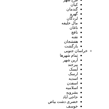
کیان
گندمان
گهرو
لردگان
مال خلیفه
ناغان
نافچ
نقنه
هفشجان
بازگشت
خراسان جنوبی
تمام شهر‌ها
آرین شهر
بیرجند
آیسک
ارسک
اسدیه
اسفدن
اسلامیه
بشرویه
حاجی آباد
خضری دشت بیاض
خوسف