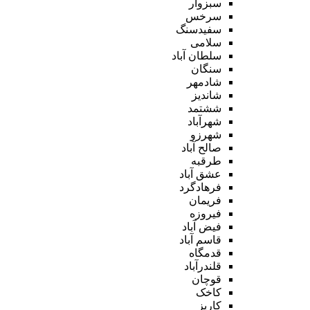
سبزوار
سرخس
سفیدسنگ
سلامی
سلطان آباد
سنگان
شادمهر
شاندیز
ششتمد
شهرآباد
شهرزو
صالح آباد
طرقبه
عشق آباد
فرهادگرد
فریمان
فیروزه
فیض آباد
قاسم آباد
قدمگاه
قلندرآباد
قوچان
کاخک
کاریز