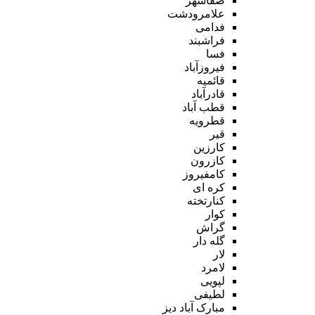
صفاشهر
علامرودشت
فدامی
فراشبند
فسا
فیروزآباد
قائمیه
قادرآباد
قطب آباد
قطرویه
قیر
کارزین
کازرون
کامفیروز
کره ای
کنارتخته
کوار
گراش
گله دار
لار
لامرد
لپویی
لطیفی
مبارک آباد دیز