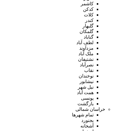
کاشمر
کدکن
کلات
کندر
گلبهار
گلمکان
گناباد
لطف آباد
مزدآوند
ملک آباد
نشتیفان
نصرآباد
نقاب
نوخندان
نیشابور
نیل شهر
همت آباد
یونسی
بازگشت
خراسان شمالی
تمام شهر‌ها
بجنورد
آشخانه