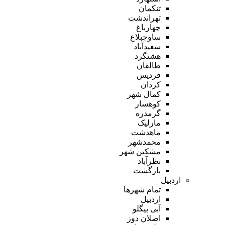
تنکمان
تهراندشت
چهارباغ
ساوجبلاغ
سعیدآباد
هشتگرد
طالقان
فردیس
کردان
کمال شهر
کوهسار
گرمدره
مارلیک
ماهدشت
محمدشهر
مشکین شهر
نظرآباد
بازگشت
اردبیل
تمام شهر‌ها
اردبیل
آبی بیگلو
اصلان دوز