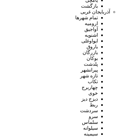
یامچی
بازگشت
آذربایجان غربی
تمام شهر‌ها
ارومیه
آواجیق
اشنویه
ایواوغلی
باروق
بازرگان
بوکان
پلدشت
پیرانشهر
تازه شهر
تکاب
چهاربرج
خوی
دیزج دیز
ربط
سردشت
سرو
سلماس
سیلوانه
سیمینه