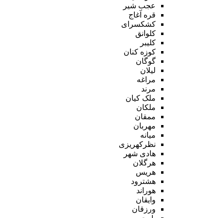
عجب شیر
قره آغاج
کشکسرای
کلوانق
کلیبر
کوزه کنان
گوگان
لیلان
مراغه
مرند
ملک کیان
ملکان
ممقان
مهربان
میانه
نظرکهریزی
هادی شهر
هرگلان
هریس
هشترود
هوراند
وایقان
ورزقان