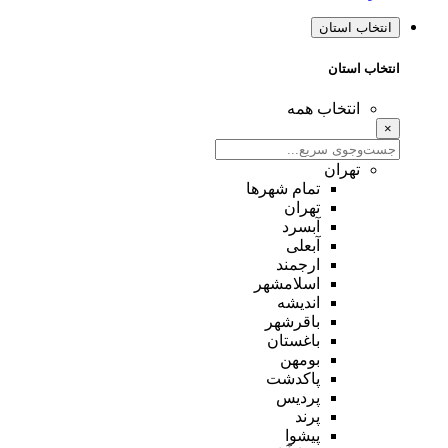
انتخاب استان
انتخاب استان
انتخاب همه
×
تهران
تمام شهر‌ها
تهران
آبسرد
آبعلی
ارجمند
اسلامشهر
اندیشه
باقرشهر
باغستان
بومهن
پاکدشت
پردیس
پرند
پیشوا