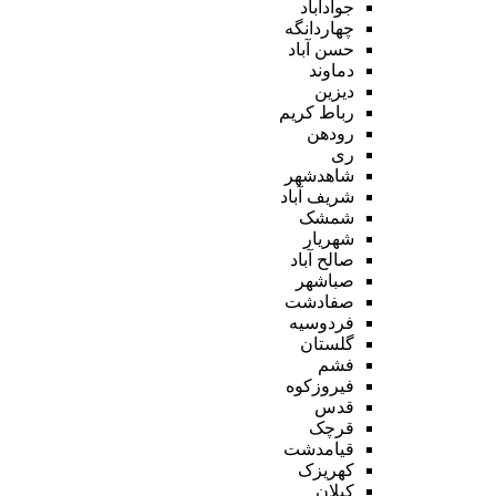
جوادآباد
چهاردانگه
حسن آباد
دماوند
دیزین
رباط کریم
رودهن
ری
شاهدشهر
شریف آباد
شمشک
شهریار
صالح آباد
صباشهر
صفادشت
فردوسیه
گلستان
فشم
فیروزکوه
قدس
قرچک
قیامدشت
کهریزک
کیلان