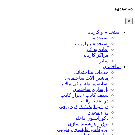
دسته‌بندی‌ها
×
استخدام و کاریابی
استخدام
استخدام بازاریاب
آماده به کار
مراکز کاریابی
سایر
ساختمان
خدمات ساختمانی
ماشین آلات ساختمانی
آسانسور /پله برقی /بالابر
بازسازی ساختمان
سقف کاذب / دیوار کاذب
در ضد سرقت
در اتوماتیک / کرکره برقی
در و پنجره
دکوراسیون داخلی
برق و هوشمند سازی
ایزوگام و عایقهای رطوبتی