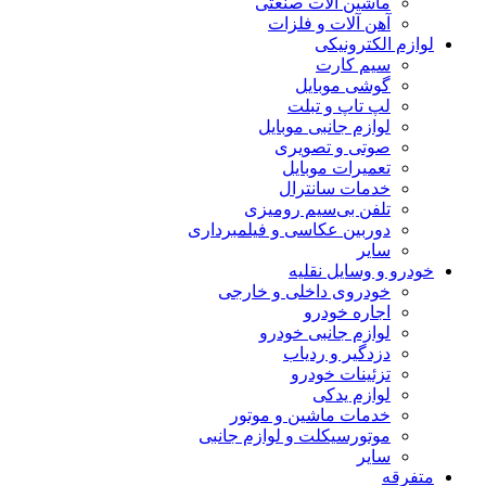
ماشین آلات صنعتی
آهن آلات و فلزات
لوازم الکترونیکی
سیم کارت
گوشی موبایل
لپ تاپ و تبلت
لوازم جانبی موبایل
صوتی و تصویری
تعمیرات موبایل
خدمات سانترال
تلفن بی‌سیم رومیزی
دوربین عکاسی و فیلمبرداری
سایر
خودرو و وسایل نقلیه
خودروی داخلی و خارجی
اجاره خودرو
لوازم جانبی خودرو
دزدگیر و ردیاب
تزئینات خودرو
لوازم یدکی
خدمات ماشین و موتور
موتورسیکلت و لوازم جانبی
سایر
متفرقه