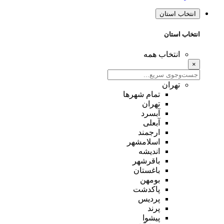
انتخاب استان
انتخاب استان
انتخاب همه
×
تهران
تمام شهر‌ها
تهران
آبسرد
آبعلی
ارجمند
اسلامشهر
اندیشه
باقرشهر
باغستان
بومهن
پاکدشت
پردیس
پرند
پیشوا