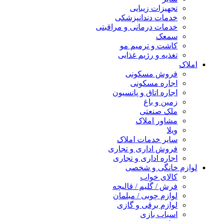
تجهیزات زیبایی
خدمات دندانپزشکی
خدمات درمانی و مراقبتی
سمعک
کاشت و ترمیم مو
تغذیه و رژیم غذایی
املاک
فروش مسکونی
اجاره مسکونی
اجاره اتاق و پانسیون
زمین و باغ
ملک صنعتی
مشاور املاک
ویلا
سایر خدمات املاک
فروش اداری و تجاری
اجاره اداری و تجاری
لوازم خانگی و شخصی
کالای خواب
فرش / گلیم / قالیچه
لوازم چوبی / مبلمان
لوازم برقی و گازی
اسباب بازی