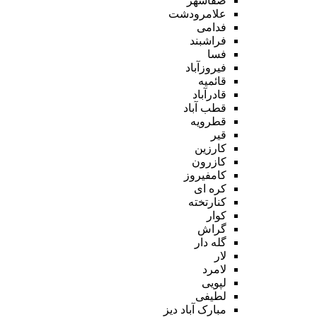
صفاشهر
علامرودشت
فدامی
فراشبند
فسا
فیروزآباد
قائمیه
قادرآباد
قطب آباد
قطرویه
قیر
کارزین
کازرون
کامفیروز
کره ای
کنارتخته
کوار
گراش
گله دار
لار
لامرد
لپویی
لطیفی
مبارک آباد دیز