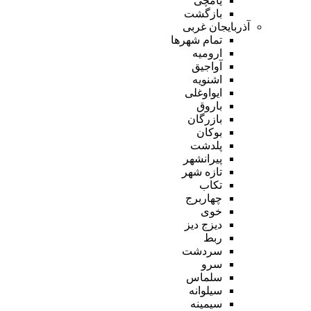
یامچی
بازگشت
آذربایجان غربی
تمام شهر‌ها
ارومیه
آواجیق
اشنویه
ایواوغلی
باروق
بازرگان
بوکان
پلدشت
پیرانشهر
تازه شهر
تکاب
چهاربرج
خوی
دیزج دیز
ربط
سردشت
سرو
سلماس
سیلوانه
سیمینه