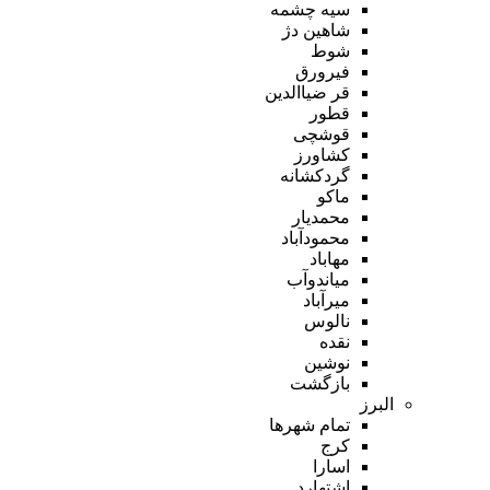
سیه چشمه
شاهین دژ
شوط
فیرورق
قر ضیاالدین
قطور
قوشچی
کشاورز
گردکشانه
ماکو
محمدیار
محمودآباد
مهاباد
میاندوآب
میرآباد
نالوس
نقده
نوشین
بازگشت
البرز
تمام شهر‌ها
کرج
اسارا
اشتهارد