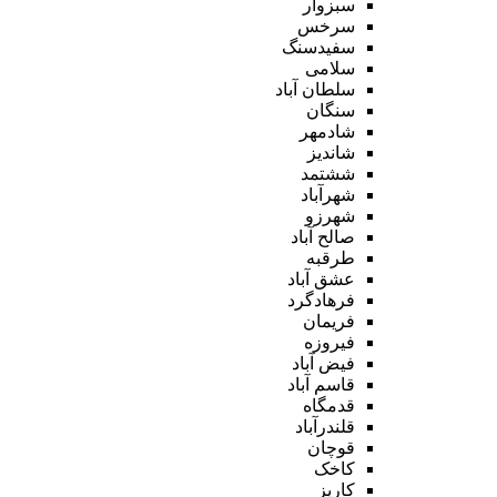
سبزوار
سرخس
سفیدسنگ
سلامی
سلطان آباد
سنگان
شادمهر
شاندیز
ششتمد
شهرآباد
شهرزو
صالح آباد
طرقبه
عشق آباد
فرهادگرد
فریمان
فیروزه
فیض آباد
قاسم آباد
قدمگاه
قلندرآباد
قوچان
کاخک
کاریز