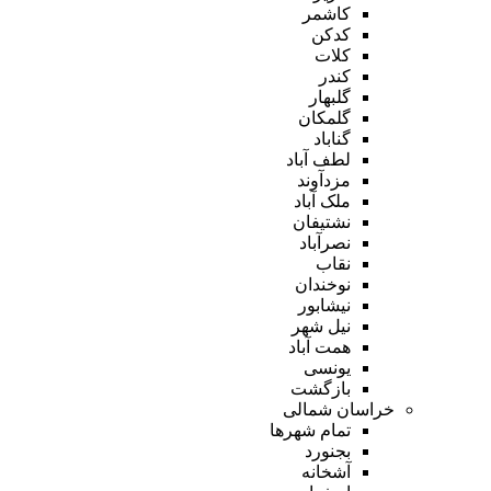
کاشمر
کدکن
کلات
کندر
گلبهار
گلمکان
گناباد
لطف آباد
مزدآوند
ملک آباد
نشتیفان
نصرآباد
نقاب
نوخندان
نیشابور
نیل شهر
همت آباد
یونسی
بازگشت
خراسان شمالی
تمام شهر‌ها
بجنورد
آشخانه