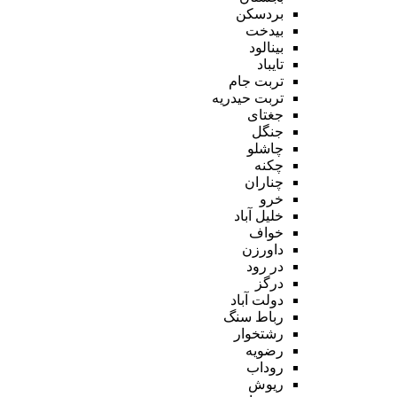
بردسکن
بیدخت
بینالود
تایباد
تربت جام
تربت حیدریه
جغتای
جنگل
چاشلو
چکنه
چناران
خرو
خلیل آباد
خواف
داورزن
در رود
درگز
دولت آباد
رباط سنگ
رشتخوار
رضویه
روداب
ریوش