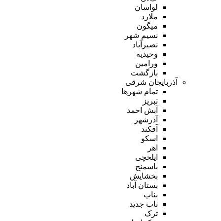
لواسان
ملارد
میگون
نسیم شهر
نصیرآباد
وحیدیه
ورامین
بازگشت
آذربایجان شرقی
تمام شهر‌ها
تبریز
آبش احمد
آذرشهر
آقکند
اسکو
اهر
ایلخچی
باسمنج
بخشایش
بستان آباد
بناب
ناب جدید
ترک