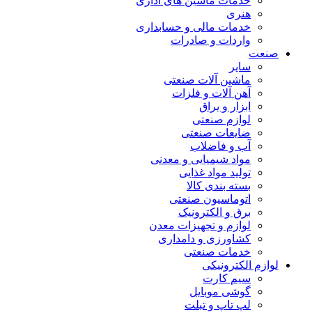
خدمات ماشین های اداری
هنری
خدمات مالی و حسابداری
واردات و صادرات
عت
سایر
ماشین آلات صنعتی
آهن آلات و فلزات
ابزار و یراق
لوازم صنعتی
ضایعات صنعتی
آب و فاضلاب
مواد شیمیایی و معدنی
تولید مواد غذایی
بسته بندی کالا
اتوماسیون صنعتی
برق و الکترونیک
لوازم و تجهیزات معدن
کشاورزی و دامداری
خدمات صنعتی
ازم الکترونیکی
سیم کارت
گوشی موبایل
لپ تاپ و تبلت