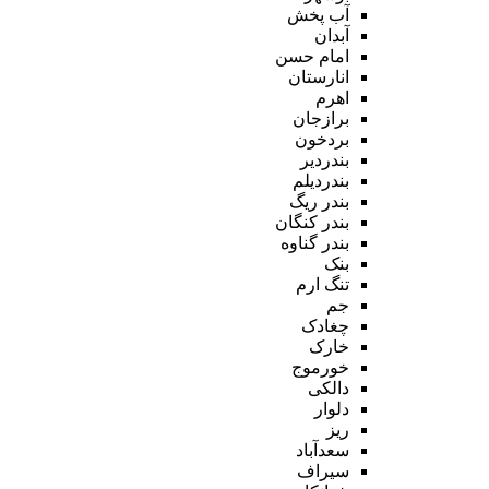
آب پخش
آبدان
امام حسن
انارستان
اهرم
برازجان
بردخون
بندردیر
بندردیلم
بندر ریگ
بندر کنگان
بندر گناوه
بنک
تنگ ارم
جم
چغادک
خارک
خورموج
دالکی
دلوار
ریز
سعدآباد
سیراف