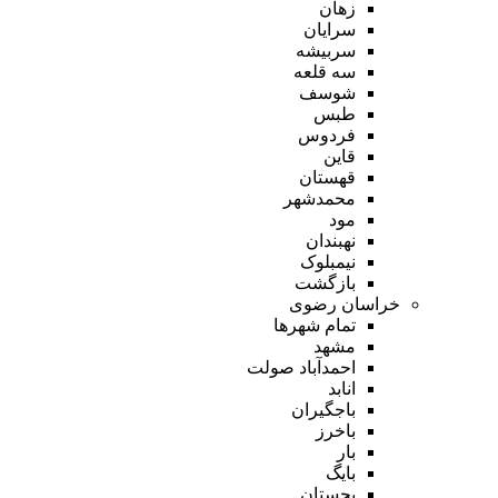
زهان
سرایان
سربیشه
سه قلعه
شوسف
طبس
فردوس
قاین
قهستان
محمدشهر
مود
نهبندان
نیمبلوک
بازگشت
خراسان رضوی
تمام شهر‌ها
مشهد
احمدآباد صولت
انابد
باجگیران
باخرز
بار
بایگ
بجستان