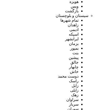
هویزه
ویس
بازگشت
سیستان و بلوچستان
تمام شهر‌ها
زاهدان
ادیمی
اسپکه
ایرانشهر
بزمان
بمپور
بنت
پیشین
جالق
چابهار
خاش
دوست محمد
راسک
زابل
زابلی
زهک
سراوان
سرباز
سوران