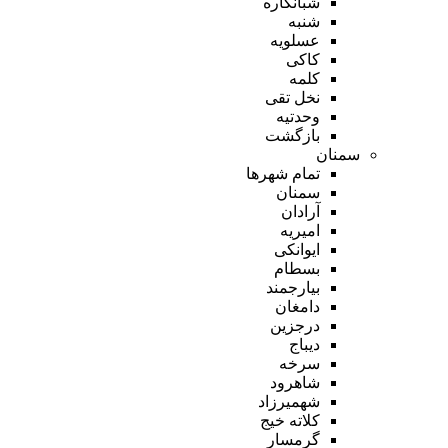
شبانکاره
شنبه
عسلویه
کاکی
کلمه
نخل تقی
وحدتیه
بازگشت
سمنان
تمام شهر‌ها
سمنان
آرادان
امیریه
ایوانکی
بسطام
بیارجمند
دامغان
درجزین
دیباج
سرخه
شاهرود
شهمیرزاد
کلاته خیج
گرمسار