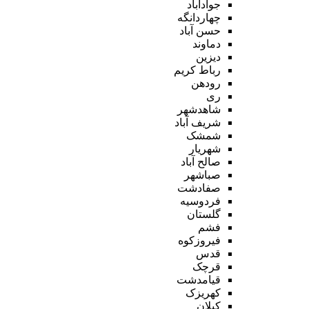
جوادآباد
چهاردانگه
حسن آباد
دماوند
دیزین
رباط کریم
رودهن
ری
شاهدشهر
شریف آباد
شمشک
شهریار
صالح آباد
صباشهر
صفادشت
فردوسیه
گلستان
فشم
فیروزکوه
قدس
قرچک
قیامدشت
کهریزک
کیلان