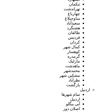
تنکمان
تهراندشت
چهارباغ
ساوجبلاغ
سعیدآباد
هشتگرد
طالقان
فردیس
کردان
کمال شهر
کوهسار
گرمدره
مارلیک
ماهدشت
محمدشهر
مشکین شهر
نظرآباد
بازگشت
اردبیل
تمام شهر‌ها
اردبیل
آبی بیگلو
اصلان دوز