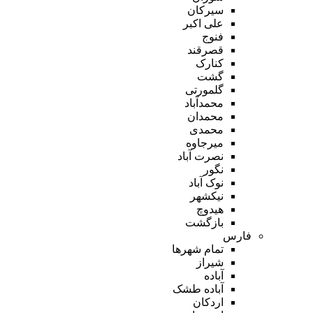
سیرکان
علی اکبر
فنوج
قصرقند
کنارک
گشت
گلمورتی
محمدآباد
محمدان
محمدی
میرجاوه
نصرت آباد
نگور
نوک آباد
نیکشهر
هیدوچ
بازگشت
فارس
تمام شهر‌ها
شیراز
آباده
آباده طشک
اردکان