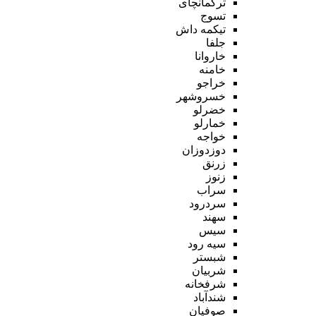
ترکمانچای
تسوج
تیکمه داش
جلفا
خاروانا
خامنه
خراجو
خسروشهر
خضرلو
خمارلو
خواجه
دوزدوزان
زرنق
زنوز
سراب
سردرود
سهند
سیس
سیه رود
شبستر
شربیان
شرفخانه
شندآباد
صوفیان