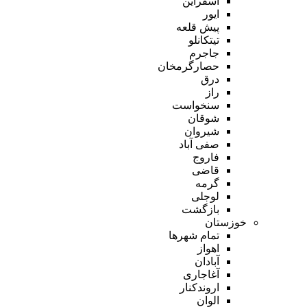
اسفراین
ایور
پیش قلعه
تیتکانلو
جاجرم
حصارگرمخان
درق
راز
سنخواست
شوقان
شیروان
صفی آباد
فاروج
قاضی
گرمه
لوجلی
بازگشت
خوزستان
تمام شهر‌ها
اهواز
آبادان
آغاجاری
اروندکنار
الوان