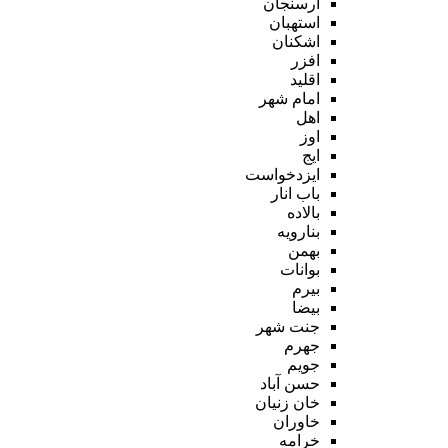
ارسنجان
استهبان
اشکنان
افزر
اقلید
امام شهر
اهل
اوز
ایج
ایزدخواست
باب انار
بالاده
بنارویه
بهمن
بوانات
بیرم
بیضا
جنت شهر
جهرم
جویم
حسن آباد
خان زنیان
خاوران
خرامه