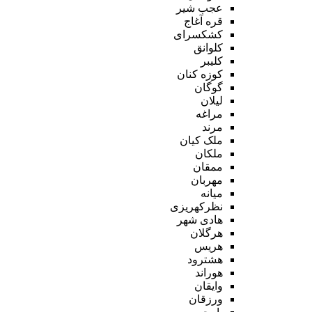
عجب شیر
قره آغاج
کشکسرای
کلوانق
کلیبر
کوزه کنان
گوگان
لیلان
مراغه
مرند
ملک کیان
ملکان
ممقان
مهربان
میانه
نظرکهریزی
هادی شهر
هرگلان
هریس
هشترود
هوراند
وایقان
ورزقان