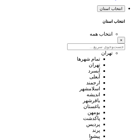
نتخاب استان
تخاب استان
انتخاب همه
تهران
تمام شهر‌ها
تهران
آبسرد
آبعلی
ارجمند
اسلامشهر
اندیشه
باقرشهر
باغستان
بومهن
پاکدشت
پردیس
پرند
پیشوا