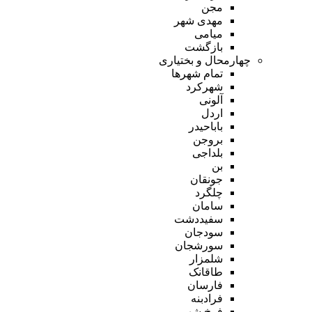
مجن
مهدی شهر
میامی
بازگشت
چهارمحال و بختیاری
تمام شهر‌ها
شهرکرد
آلونی
اردل
باباحیدر
بروجن
بلداجی
بن
جونقان
چلگرد
سامان
سفیددشت
سودجان
سورشجان
شلمزار
طاقانک
فارسان
فرادبنه
فرخ شهر