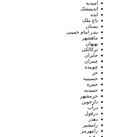
امیدیه
اندیمشک
ایذه
باغ ملک
بستان
بندر امام خمینی
ماهشهر
بهبهان
ترکالکی
جایزان
چمران
چوبیده
حر
حسینیه
حمزه
حمیدیه
خرمشهر
دارخوین
دزآب
دزفول
دهدز
رامشیر
رامهرمز
رفیع