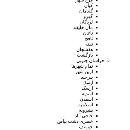
کیان
گندمان
گهرو
لردگان
مال خلیفه
ناغان
نافچ
نقنه
هفشجان
بازگشت
خراسان جنوبی
تمام شهر‌ها
آرین شهر
بیرجند
آیسک
ارسک
اسدیه
اسفدن
اسلامیه
بشرویه
حاجی آباد
خضری دشت بیاض
خوسف