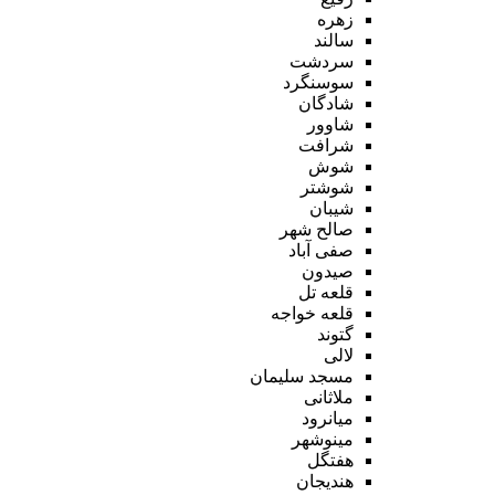
زهره
سالند
سردشت
سوسنگرد
شادگان
شاوور
شرافت
شوش
شوشتر
شیبان
صالح شهر
صفی آباد
صیدون
قلعه تل
قلعه خواجه
گتوند
لالی
مسجد سلیمان
ملاثانی
میانرود
مینوشهر
هفتگل
هندیجان