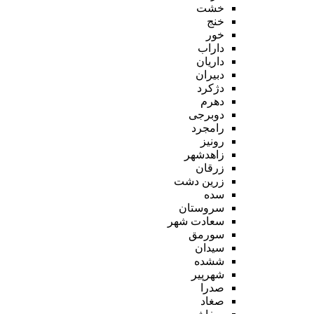
خشت
خنج
خور
داراب
داریان
دبیران
دژکرد
دهرم
دوبرجی
رامجرد
رونیز
زاهدشهر
زرقان
زرین دشت
سده
سروستان
سعادت شهر
سورمق
سیدان
ششده
شهرپیر
صدرا
صغاد