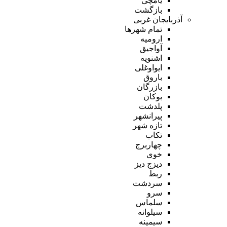
یامچی
بازگشت
آذربایجان غربی
تمام شهر‌ها
ارومیه
آواجیق
اشنویه
ایواوغلی
باروق
بازرگان
بوکان
پلدشت
پیرانشهر
تازه شهر
تکاب
چهاربرج
خوی
دیزج دیز
ربط
سردشت
سرو
سلماس
سیلوانه
سیمینه