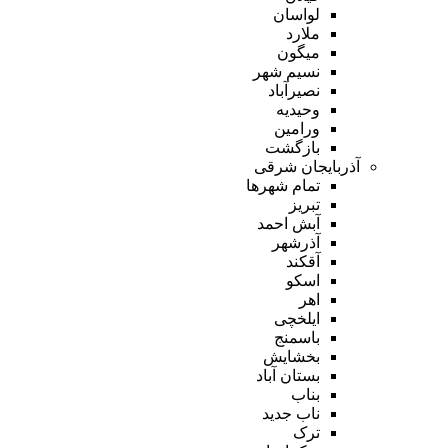
لواسان
ملارد
میگون
نسیم شهر
نصیرآباد
وحیدیه
ورامین
بازگشت
آذربایجان شرقی
تمام شهر‌ها
تبریز
آبش احمد
آذرشهر
آقکند
اسکو
اهر
ایلخچی
باسمنج
بخشایش
بستان آباد
بناب
ناب جدید
ترک