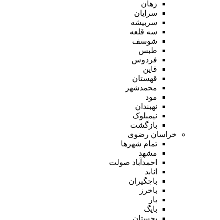
زهان
سرایان
سربیشه
سه قلعه
شوسف
طبس
فردوس
قاین
قهستان
محمدشهر
مود
نهبندان
نیمبلوک
بازگشت
خراسان رضوی
تمام شهر‌ها
مشهد
احمدآباد صولت
انابد
باجگیران
باخرز
بار
بایگ
بجستان