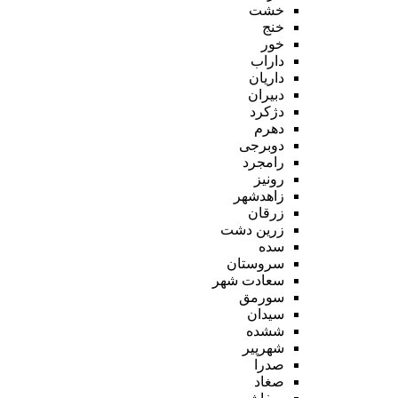
خشت
خنج
خور
داراب
داریان
دبیران
دژکرد
دهرم
دوبرجی
رامجرد
رونیز
زاهدشهر
زرقان
زرین دشت
سده
سروستان
سعادت شهر
سورمق
سیدان
ششده
شهرپیر
صدرا
صغاد