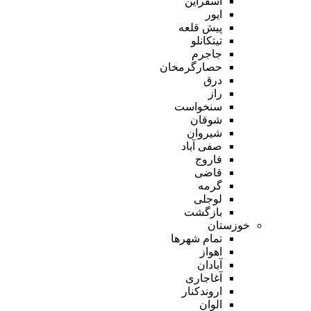
اسفراین
ایور
پیش قلعه
تیتکانلو
جاجرم
حصارگرمخان
درق
راز
سنخواست
شوقان
شیروان
صفی آباد
فاروج
قاضی
گرمه
لوجلی
بازگشت
خوزستان
تمام شهر‌ها
اهواز
آبادان
آغاجاری
اروندکنار
الوان