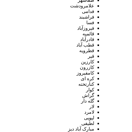
صفاشهر
علامرودشت
فدامی
فراشبند
فسا
فیروزآباد
قائمیه
قادرآباد
قطب آباد
قطرویه
قیر
کارزین
کازرون
کامفیروز
کره ای
کنارتخته
کوار
گراش
گله دار
لار
لامرد
لپویی
لطیفی
مبارک آباد دیز