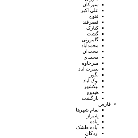
سیرکان
علی اکبر
فنوج
قصرقند
کنارک
گشت
گلمورتی
محمدآباد
محمدان
محمدی
میرجاوه
نصرت آباد
نگور
نوک آباد
نیکشهر
هیدوچ
بازگشت
فارس
تمام شهر‌ها
شیراز
آباده
آباده طشک
اردکان