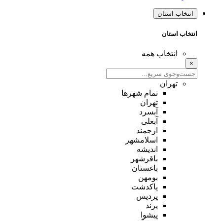
انتخاب استان
انتخاب استان
انتخاب همه
×
تهران
تمام شهر‌ها
تهران
آبسرد
آبعلی
ارجمند
اسلامشهر
اندیشه
باقرشهر
باغستان
بومهن
پاکدشت
پردیس
پرند
پیشوا