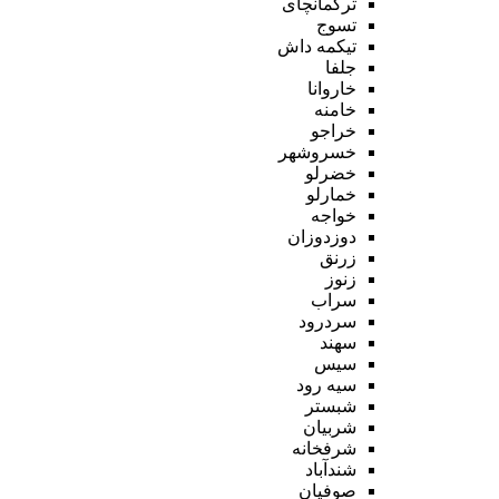
ترکمانچای
تسوج
تیکمه داش
جلفا
خاروانا
خامنه
خراجو
خسروشهر
خضرلو
خمارلو
خواجه
دوزدوزان
زرنق
زنوز
سراب
سردرود
سهند
سیس
سیه رود
شبستر
شربیان
شرفخانه
شندآباد
صوفیان