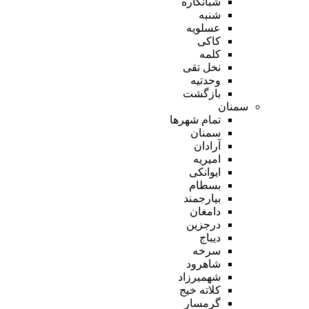
شبانکاره
شنبه
عسلویه
کاکی
کلمه
نخل تقی
وحدتیه
بازگشت
سمنان
تمام شهر‌ها
سمنان
آرادان
امیریه
ایوانکی
بسطام
بیارجمند
دامغان
درجزین
دیباج
سرخه
شاهرود
شهمیرزاد
کلاته خیج
گرمسار