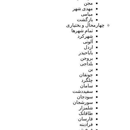
مجن
مهدی شهر
میامی
بازگشت
چهارمحال و بختیاری
تمام شهر‌ها
شهرکرد
آلونی
اردل
باباحیدر
بروجن
بلداجی
بن
جونقان
چلگرد
سامان
سفیددشت
سودجان
سورشجان
شلمزار
طاقانک
فارسان
فرادبنه
فرخ شهر