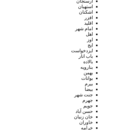
ارسنجان
استهبان
اشکنان
افزر
اقلید
امام شهر
اهل
اوز
ایج
ایزدخواست
باب انار
بالاده
بنارویه
بهمن
بوانات
بیرم
بیضا
جنت شهر
جهرم
جویم
حسن آباد
خان زنیان
خاوران
خرامه