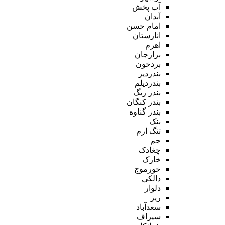
آب پخش
آبدان
امام حسن
انارستان
اهرم
برازجان
بردخون
بندردیر
بندردیلم
بندر ریگ
بندر کنگان
بندر گناوه
بنک
تنگ ارم
جم
چغادک
خارک
خورموج
دالکی
دلوار
ریز
سعدآباد
سیراف