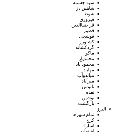
سیه چشمه
شاهین دژ
شوط
فیرورق
قر ضیاالدین
قطور
قوشچی
کشاورز
گردکشانه
ماکو
محمدیار
محمودآباد
مهاباد
میاندوآب
میرآباد
نالوس
نقده
نوشین
بازگشت
البرز
تمام شهر‌ها
کرج
اسارا
اشتهارد