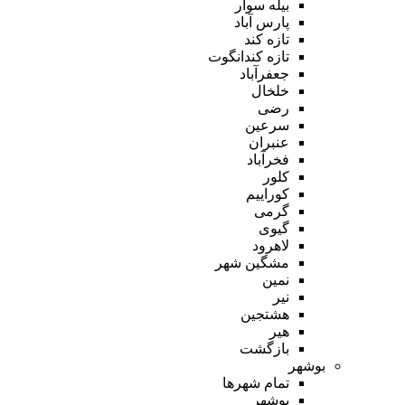
بیله سوار
پارس آباد
تازه کند
تازه کندانگوت
جعفرآباد
خلخال
رضی
سرعین
عنبران
فخرآباد
کلور
کوراییم
گرمی
گیوی
لاهرود
مشگین شهر
نمین
نیر
هشتجین
هیر
بازگشت
بوشهر
تمام شهر‌ها
بوشهر