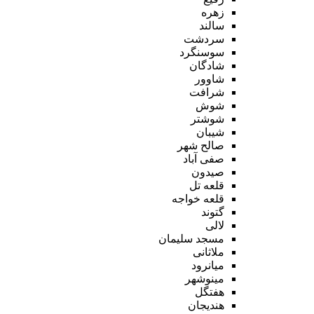
زهره
سالند
سردشت
سوسنگرد
شادگان
شاوور
شرافت
شوش
شوشتر
شیبان
صالح شهر
صفی آباد
صیدون
قلعه تل
قلعه خواجه
گتوند
لالی
مسجد سلیمان
ملاثانی
میانرود
مینوشهر
هفتگل
هندیجان