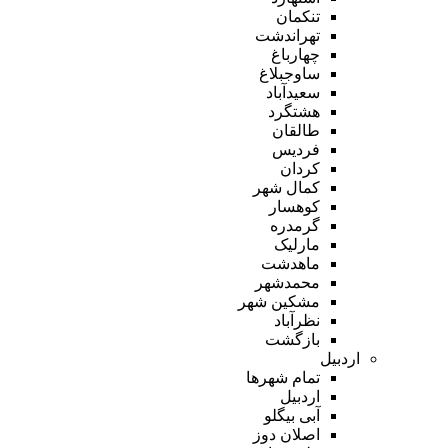
تنکمان
تهراندشت
چهارباغ
ساوجبلاغ
سعیدآباد
هشتگرد
طالقان
فردیس
کردان
کمال شهر
کوهسار
گرمدره
مارلیک
ماهدشت
محمدشهر
مشکین شهر
نظرآباد
بازگشت
اردبیل
تمام شهر‌ها
اردبیل
آبی بیگلو
اصلان دوز