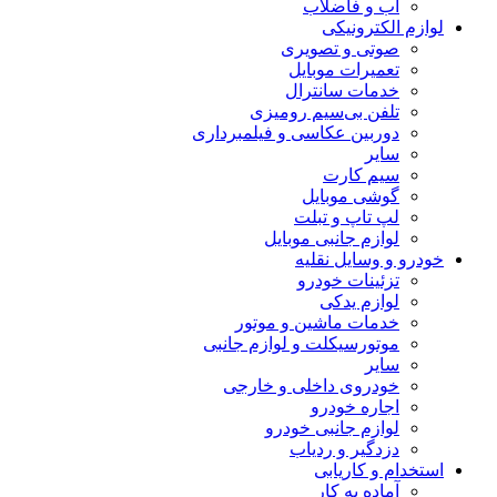
آب و فاضلاب
لوازم الکترونیکی
صوتی و تصویری
تعمیرات موبایل
خدمات سانترال
تلفن بی‌سیم رومیزی
دوربین عکاسی و فیلمبرداری
سایر
سیم کارت
گوشی موبایل
لپ تاپ و تبلت
لوازم جانبی موبایل
خودرو و وسایل نقلیه
تزئینات خودرو
لوازم یدکی
خدمات ماشین و موتور
موتورسیکلت و لوازم جانبی
سایر
خودروی داخلی و خارجی
اجاره خودرو
لوازم جانبی خودرو
دزدگیر و ردیاب
استخدام و کاریابی
آماده به کار