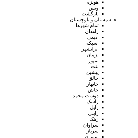
هویزه
ویس
بازگشت
سیستان و بلوچستان
تمام شهر‌ها
زاهدان
ادیمی
اسپکه
ایرانشهر
بزمان
بمپور
بنت
پیشین
جالق
چابهار
خاش
دوست محمد
راسک
زابل
زابلی
زهک
سراوان
سرباز
سوران