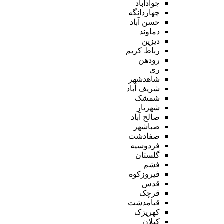
جوادآباد
چهاردانگه
حسن آباد
دماوند
دیزین
رباط کریم
رودهن
ری
شاهدشهر
شریف آباد
شمشک
شهریار
صالح آباد
صباشهر
صفادشت
فردوسیه
گلستان
فشم
فیروزکوه
قدس
قرچک
قیامدشت
کهریزک
کیلان