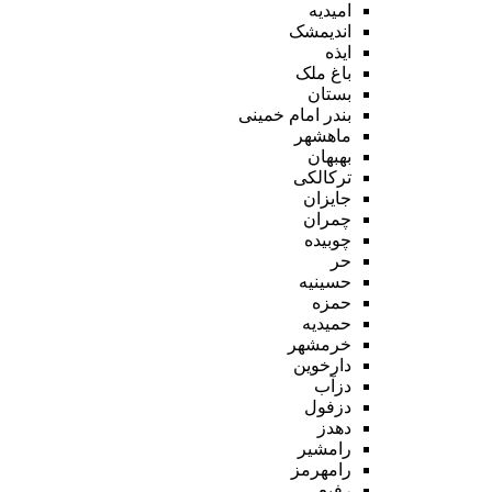
امیدیه
اندیمشک
ایذه
باغ ملک
بستان
بندر امام خمینی
ماهشهر
بهبهان
ترکالکی
جایزان
چمران
چوبیده
حر
حسینیه
حمزه
حمیدیه
خرمشهر
دارخوین
دزآب
دزفول
دهدز
رامشیر
رامهرمز
رفیع