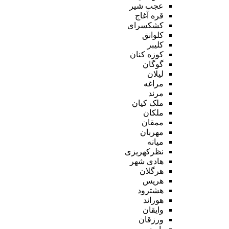
عجب شیر
قره آغاج
کشکسرای
کلوانق
کلیبر
کوزه کنان
گوگان
لیلان
مراغه
مرند
ملک کیان
ملکان
ممقان
مهربان
میانه
نظرکهریزی
هادی شهر
هرگلان
هریس
هشترود
هوراند
وایقان
ورزقان