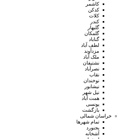
کاشمر
کدکن
کلات
کندر
گلبهار
گلمکان
گناباد
لطف آباد
مزدآوند
ملک آباد
نشتیفان
نصرآباد
نقاب
نوخندان
نیشابور
نیل شهر
همت آباد
یونسی
بازگشت
خراسان شمالی
تمام شهر‌ها
بجنورد
آشخانه