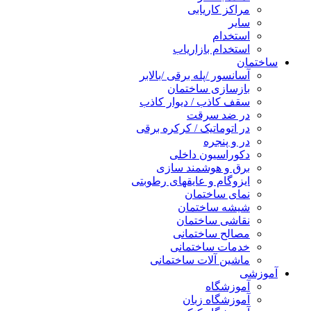
مراکز کاریابی
سایر
استخدام
استخدام بازاریاب
ساختمان
آسانسور /پله برقی /بالابر
بازسازی ساختمان
سقف کاذب / دیوار کاذب
در ضد سرقت
در اتوماتیک / کرکره برقی
در و پنجره
دکوراسیون داخلی
برق و هوشمند سازی
ایزوگام و عایقهای رطوبتی
نمای ساختمان
شیشه ساختمان
نقاشی ساختمان
مصالح ساختمانی
خدمات ساختمانی
ماشین آلات ساختمانی
آموزشی
آموزشگاه
آموزشگاه زبان