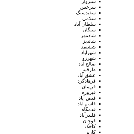
سبزوار
سرخس
سفیدسنگ
سلامی
سلطان آباد
سنگان
شادمهر
شاندیز
ششتمد
شهرآباد
شهرزو
صالح آباد
طرقبه
عشق آباد
فرهادگرد
فریمان
فیروزه
فیض آباد
قاسم آباد
قدمگاه
قلندرآباد
قوچان
کاخک
کاریز