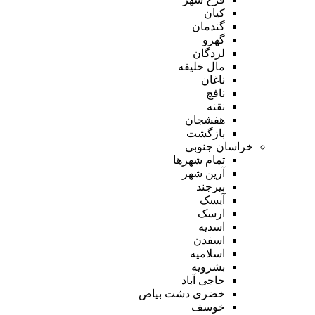
کیان
گندمان
گهرو
لردگان
مال خلیفه
ناغان
نافچ
نقنه
هفشجان
بازگشت
خراسان جنوبی
تمام شهر‌ها
آرین شهر
بیرجند
آیسک
ارسک
اسدیه
اسفدن
اسلامیه
بشرویه
حاجی آباد
خضری دشت بیاض
خوسف