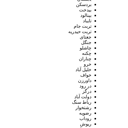
بردسکن
بیدخت
بینالود
تایباد
تربت جام
تربت حیدریه
جغتای
جنگل
چاشلو
چکنه
چناران
خرو
خلیل آباد
خواف
داورزن
در رود
درگز
دولت آباد
رباط سنگ
رشتخوار
رضویه
روداب
ریوش