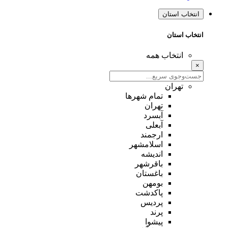
انتخاب استان
انتخاب استان
انتخاب همه
×
تهران
تمام شهر‌ها
تهران
آبسرد
آبعلی
ارجمند
اسلامشهر
اندیشه
باقرشهر
باغستان
بومهن
پاکدشت
پردیس
پرند
پیشوا