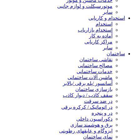
خدمات ماشین و موتور
موتورسیکلت و لوازم جانبی
سایر
استخدام و کاریابی
استخدام
استخدام بازاریاب
آماده به کار
مراکز کاریابی
سایر
ساختمان
نقاشی ساختمان
مصالح ساختمانی
خدمات ساختمانی
ماشین آلات ساختمانی
آسانسور /پله برقی /بالابر
بازسازی ساختمان
سقف کاذب / دیوار کاذب
در ضد سرقت
در اتوماتیک / کرکره برقی
در و پنجره
دکوراسیون داخلی
برق و هوشمند سازی
ایزوگام و عایقهای رطوبتی
نمای ساختمان