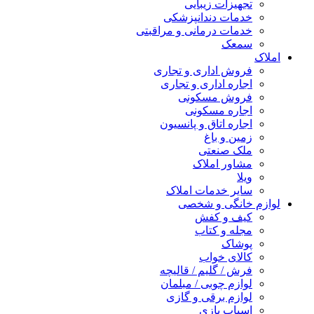
تجهیزات زیبایی
خدمات دندانپزشکی
خدمات درمانی و مراقبتی
سمعک
املاک
فروش اداری و تجاری
اجاره اداری و تجاری
فروش مسکونی
اجاره مسکونی
اجاره اتاق و پانسیون
زمین و باغ
ملک صنعتی
مشاور املاک
ویلا
سایر خدمات املاک
لوازم خانگی و شخصی
کیف و کفش
مجله و کتاب
پوشاک
کالای خواب
فرش / گلیم / قالیچه
لوازم چوبی / مبلمان
لوازم برقی و گازی
اسباب بازی