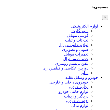
دسته‌بندی‌ها
×
لوازم الکترونیکی
سیم کارت
گوشی موبایل
لپ تاپ و تبلت
لوازم جانبی موبایل
صوتی و تصویری
تعمیرات موبایل
خدمات سانترال
تلفن بی‌سیم رومیزی
دوربین عکاسی و فیلمبرداری
سایر
خودرو و وسایل نقلیه
خودروی داخلی و خارجی
اجاره خودرو
لوازم جانبی خودرو
دزدگیر و ردیاب
تزئینات خودرو
لوازم یدکی