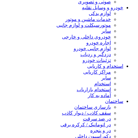
صوتی و تصویری
خودرو و وسایل نقلیه
لوازم یدکی
خدمات ماشین و موتور
موتورسیکلت و لوازم جانبی
سایر
خودروی داخلی و خارجی
اجاره خودرو
لوازم جانبی خودرو
دزدگیر و ردیاب
تزئینات خودرو
استخدام و کاریابی
مراکز کاریابی
سایر
استخدام
استخدام بازاریاب
آماده به کار
ساختمان
بازسازی ساختمان
سقف کاذب / دیوار کاذب
در ضد سرقت
در اتوماتیک / کرکره برقی
در و پنجره
دکوراسیون داخلی