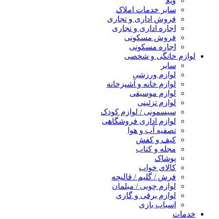
ویلا
سایر خدمات املاک
فروش اداری و تجاری
اجاره اداری و تجاری
فروش مسکونی
اجاره مسکونی
لوازم خانگی و شخصی
سایر
لوازم ورزشی
لوازم خانه و آشپزخانه
لوازم موسیقی
لوازم تزئینی
سیسمونی / لوازم کودک
لوازم اداری فروشگاهی
تصفیه آب و هوا
کیف و کفش
مجله و کتاب
پوشاک
کالای خواب
فرش / گلیم / قالیچه
لوازم چوبی / مبلمان
لوازم برقی و گازی
اسباب بازی
خدمات