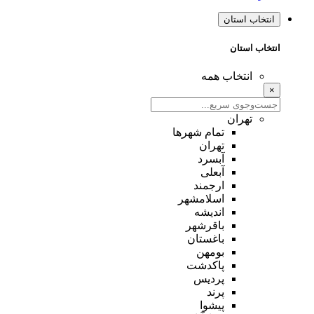
انتخاب استان
انتخاب استان
انتخاب همه
×
تهران
تمام شهر‌ها
تهران
آبسرد
آبعلی
ارجمند
اسلامشهر
اندیشه
باقرشهر
باغستان
بومهن
پاکدشت
پردیس
پرند
پیشوا