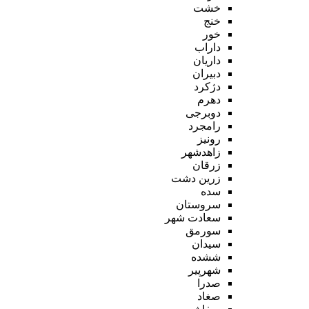
خشت
خنج
خور
داراب
داریان
دبیران
دژکرد
دهرم
دوبرجی
رامجرد
رونیز
زاهدشهر
زرقان
زرین دشت
سده
سروستان
سعادت شهر
سورمق
سیدان
ششده
شهرپیر
صدرا
صغاد