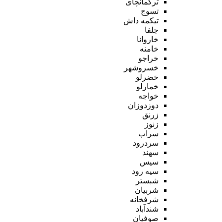
ترکمانچای
تسوج
تیکمه داش
جلفا
خاروانا
خامنه
خراجو
خسروشهر
خضرلو
خمارلو
خواجه
دوزدوزان
زرنق
زنوز
سراب
سردرود
سهند
سیس
سیه رود
شبستر
شربیان
شرفخانه
شندآباد
صوفیان