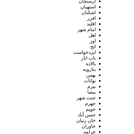
ارسنجان
استهبان
اشکنان
افزر
اقلید
امام شهر
اهل
اوز
ایج
ایزدخواست
باب انار
بالاده
بنارویه
بهمن
بوانات
بیرم
بیضا
جنت شهر
جهرم
جویم
حسن آباد
خان زنیان
خاوران
خرامه