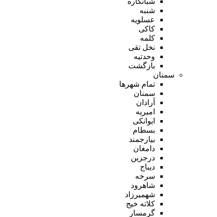
شبانکاره
شنبه
عسلویه
کاکی
کلمه
نخل تقی
وحدتیه
بازگشت
سمنان
تمام شهر‌ها
سمنان
آرادان
امیریه
ایوانکی
بسطام
بیارجمند
دامغان
درجزین
دیباج
سرخه
شاهرود
شهمیرزاد
کلاته خیج
گرمسار