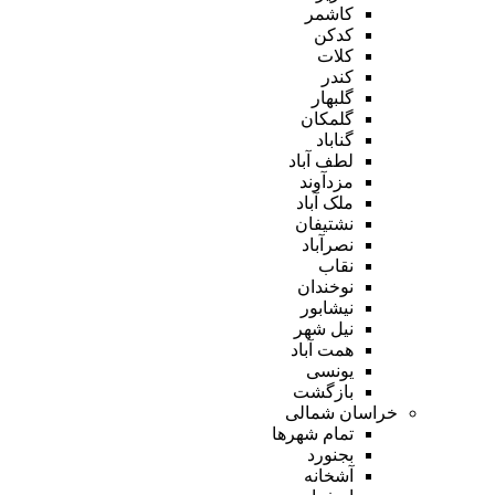
کاشمر
کدکن
کلات
کندر
گلبهار
گلمکان
گناباد
لطف آباد
مزدآوند
ملک آباد
نشتیفان
نصرآباد
نقاب
نوخندان
نیشابور
نیل شهر
همت آباد
یونسی
بازگشت
خراسان شمالی
تمام شهر‌ها
بجنورد
آشخانه