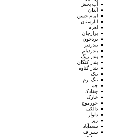
آب پخش
آبدان
امام حسن
انارستان
اهرم
برازجان
بردخون
بندردیر
بندردیلم
بندر ریگ
بندر کنگان
بندر گناوه
بنک
تنگ ارم
جم
چغادک
خارک
خورموج
دالکی
دلوار
ریز
سعدآباد
سیراف