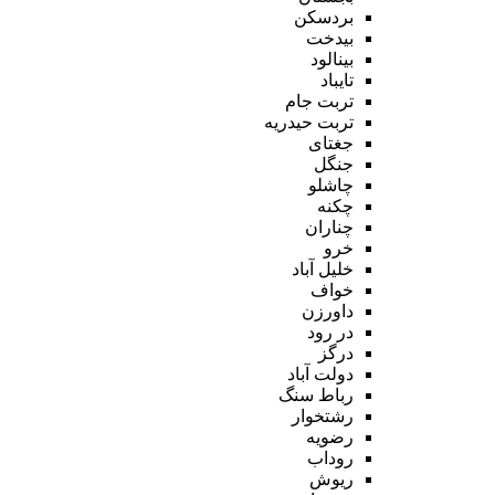
بردسکن
بیدخت
بینالود
تایباد
تربت جام
تربت حیدریه
جغتای
جنگل
چاشلو
چکنه
چناران
خرو
خلیل آباد
خواف
داورزن
در رود
درگز
دولت آباد
رباط سنگ
رشتخوار
رضویه
روداب
ریوش