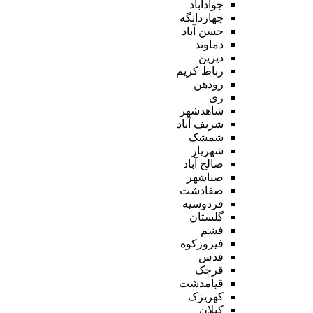
جوادآباد
چهاردانگه
حسن آباد
دماوند
دیزین
رباط کریم
رودهن
ری
شاهدشهر
شریف آباد
شمشک
شهریار
صالح آباد
صباشهر
صفادشت
فردوسیه
گلستان
فشم
فیروزکوه
قدس
قرچک
قیامدشت
کهریزک
کیلان