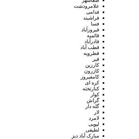
صفاشهر
علامرودشت
فدامی
فراشبند
فسا
فیروزآباد
قائمیه
قادرآباد
قطب آباد
قطرویه
قیر
کارزین
کازرون
کامفیروز
کره ای
کنارتخته
کوار
گراش
گله دار
لار
لامرد
لپویی
لطیفی
مبارک آباد دیز