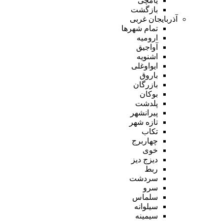
یامچی
بازگشت
آذربایجان غربی
تمام شهر‌ها
ارومیه
آواجیق
اشنویه
ایواوغلی
باروق
بازرگان
بوکان
پلدشت
پیرانشهر
تازه شهر
تکاب
چهاربرج
خوی
دیزج دیز
ربط
سردشت
سرو
سلماس
سیلوانه
سیمینه