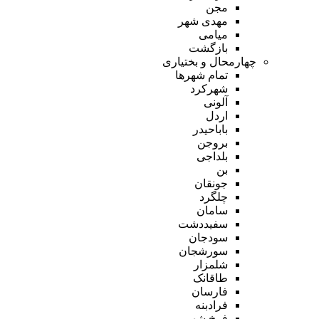
مجن
مهدی شهر
میامی
بازگشت
چهارمحال و بختیاری
تمام شهر‌ها
شهرکرد
آلونی
اردل
باباحیدر
بروجن
بلداجی
بن
جونقان
چلگرد
سامان
سفیددشت
سودجان
سورشجان
شلمزار
طاقانک
فارسان
فرادبنه
فرخ شهر