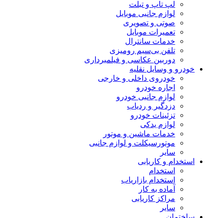
لپ تاپ و تبلت
لوازم جانبی موبایل
صوتی و تصویری
تعمیرات موبایل
خدمات سانترال
تلفن بی‌سیم رومیزی
دوربین عکاسی و فیلمبرداری
خودرو و وسایل نقلیه
خودروی داخلی و خارجی
اجاره خودرو
لوازم جانبی خودرو
دزدگیر و ردیاب
تزئینات خودرو
لوازم یدکی
خدمات ماشین و موتور
موتورسیکلت و لوازم جانبی
سایر
استخدام و کاریابی
استخدام
استخدام بازاریاب
آماده به کار
مراکز کاریابی
سایر
ساختمان