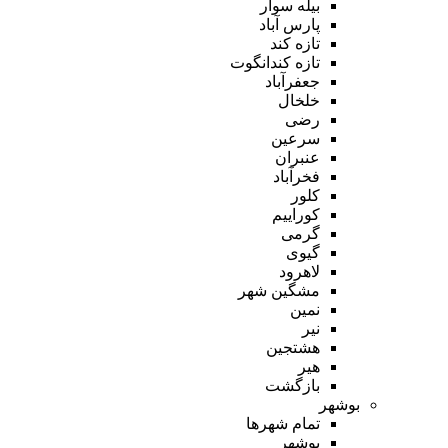
بیله سوار
پارس آباد
تازه کند
تازه کندانگوت
جعفرآباد
خلخال
رضی
سرعین
عنبران
فخرآباد
کلور
کوراییم
گرمی
گیوی
لاهرود
مشگین شهر
نمین
نیر
هشتجین
هیر
بازگشت
بوشهر
تمام شهر‌ها
بوشهر