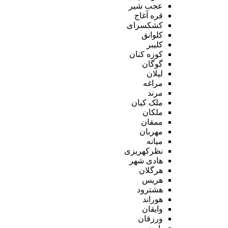
عجب شیر
قره آغاج
کشکسرای
کلوانق
کلیبر
کوزه کنان
گوگان
لیلان
مراغه
مرند
ملک کیان
ملکان
ممقان
مهربان
میانه
نظرکهریزی
هادی شهر
هرگلان
هریس
هشترود
هوراند
وایقان
ورزقان