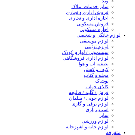
ویلا
سایر خدمات املاک
فروش اداری و تجاری
اجاره اداری و تجاری
فروش مسکونی
اجاره مسکونی
لوازم خانگی و شخصی
لوازم موسیقی
لوازم تزئینی
سیسمونی / لوازم کودک
لوازم اداری فروشگاهی
تصفیه آب و هوا
کیف و کفش
مجله و کتاب
پوشاک
کالای خواب
فرش / گلیم / قالیچه
لوازم چوبی / مبلمان
لوازم برقی و گازی
اسباب بازی
سایر
لوازم ورزشی
لوازم خانه و آشپزخانه
متفرقه