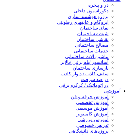
در و پنجره
دکوراسیون داخلی
برق و هوشمند سازی
ایزوگام و عایقهای رطوبتی
نمای ساختمان
شیشه ساختمان
نقاشی ساختمان
مصالح ساختمانی
خدمات ساختمانی
ماشین آلات ساختمانی
آسانسور /پله برقی /بالابر
بازسازی ساختمان
سقف کاذب / دیوار کاذب
در ضد سرقت
در اتوماتیک / کرکره برقی
آموزشی
آموزش حرفه و فن
آموزش تخصصی
آموزش موسیقی
آموزش کامپیوتر
آموزش ورزشی
تدریس خصوصی
پروژه‌های دانشگاهی