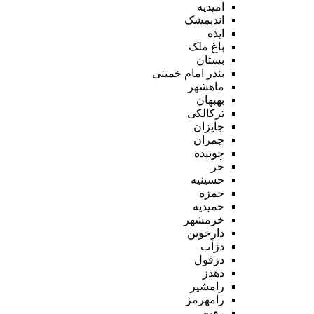
امیدیه
اندیمشک
ایذه
باغ ملک
بستان
بندر امام خمینی
ماهشهر
بهبهان
ترکالکی
جایزان
چمران
چوبیده
حر
حسینیه
حمزه
حمیدیه
خرمشهر
دارخوین
دزآب
دزفول
دهدز
رامشیر
رامهرمز
رفیع