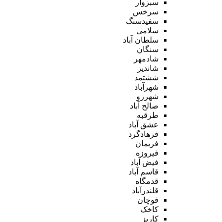
سبزوار
سرخس
سفیدسنگ
سلامی
سلطان آباد
سنگان
شادمهر
شاندیز
ششتمد
شهرآباد
شهرزو
صالح آباد
طرقبه
عشق آباد
فرهادگرد
فریمان
فیروزه
فیض آباد
قاسم آباد
قدمگاه
قلندرآباد
قوچان
کاخک
کاریز