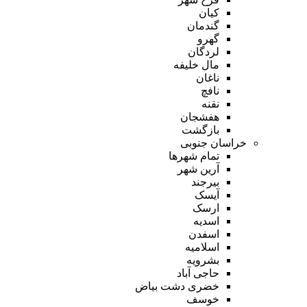
کیان
گندمان
گهرو
لردگان
مال خلیفه
ناغان
نافچ
نقنه
هفشجان
بازگشت
خراسان جنوبی
تمام شهر‌ها
آرین شهر
بیرجند
آیسک
ارسک
اسدیه
اسفدن
اسلامیه
بشرویه
حاجی آباد
خضری دشت بیاض
خوسف