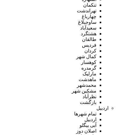
تنکمان
تهراندشت
چهارباغ
ساوجبلاغ
سعیدآباد
هشتگرد
طالقان
فردیس
کردان
کمال شهر
کوهسار
گرمدره
مارلیک
ماهدشت
محمدشهر
مشکین شهر
نظرآباد
بازگشت
اردبیل
تمام شهر‌ها
اردبیل
آبی بیگلو
اصلان دوز