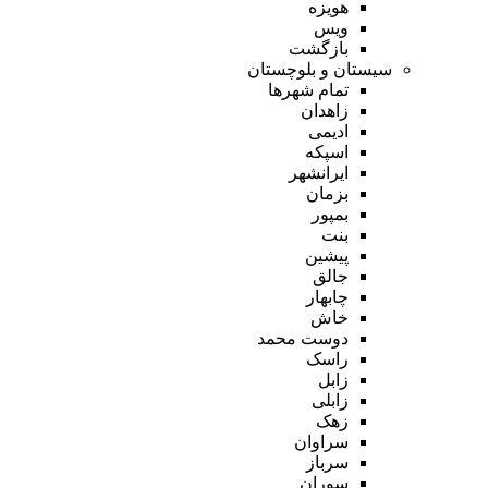
هویزه
ویس
بازگشت
سیستان و بلوچستان
تمام شهر‌ها
زاهدان
ادیمی
اسپکه
ایرانشهر
بزمان
بمپور
بنت
پیشین
جالق
چابهار
خاش
دوست محمد
راسک
زابل
زابلی
زهک
سراوان
سرباز
سوران