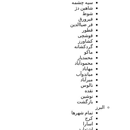
سیه چشمه
شاهین دژ
شوط
فیرورق
قر ضیاالدین
قطور
قوشچی
کشاورز
گردکشانه
ماکو
محمدیار
محمودآباد
مهاباد
میاندوآب
میرآباد
نالوس
نقده
نوشین
بازگشت
البرز
تمام شهر‌ها
کرج
اسارا
اشتهارد