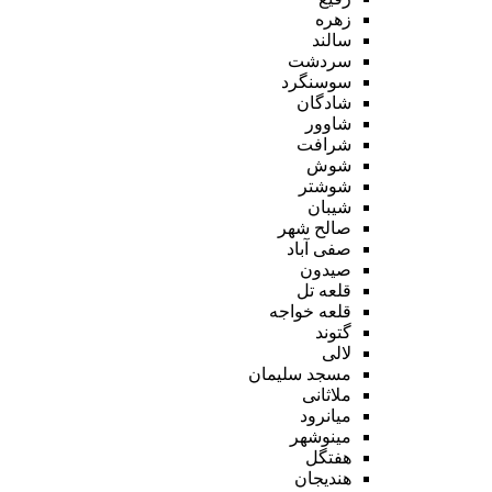
زهره
سالند
سردشت
سوسنگرد
شادگان
شاوور
شرافت
شوش
شوشتر
شیبان
صالح شهر
صفی آباد
صیدون
قلعه تل
قلعه خواجه
گتوند
لالی
مسجد سلیمان
ملاثانی
میانرود
مینوشهر
هفتگل
هندیجان