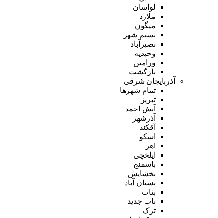
لواسان
ملارد
میگون
نسیم شهر
نصیرآباد
وحیدیه
ورامین
بازگشت
آذربایجان شرقی
تمام شهر‌ها
تبریز
آبش احمد
آذرشهر
آقکند
اسکو
اهر
ایلخچی
باسمنج
بخشایش
بستان آباد
بناب
ناب جدید
ترک