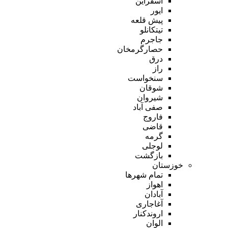
اسفراین
ایور
پیش قلعه
تیتکانلو
جاجرم
حصارگرمخان
درق
راز
سنخواست
شوقان
شیروان
صفی آباد
فاروج
قاضی
گرمه
لوجلی
بازگشت
خوزستان
تمام شهر‌ها
اهواز
آبادان
آغاجاری
اروندکنار
الوان