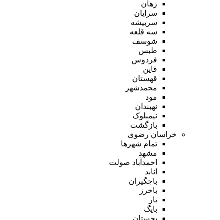
زهان
سرایان
سربیشه
سه قلعه
شوسف
طبس
فردوس
قاین
قهستان
محمدشهر
مود
نهبندان
نیمبلوک
بازگشت
خراسان رضوی
تمام شهر‌ها
مشهد
احمدآباد صولت
انابد
باجگیران
باخرز
بار
بایگ
بجستان