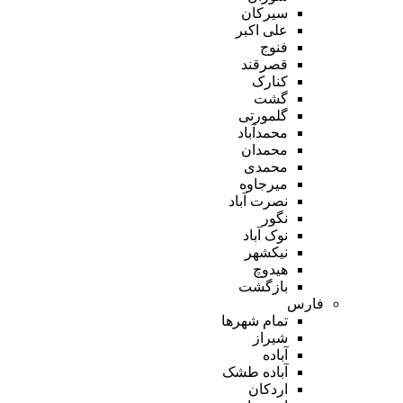
سیرکان
علی اکبر
فنوج
قصرقند
کنارک
گشت
گلمورتی
محمدآباد
محمدان
محمدی
میرجاوه
نصرت آباد
نگور
نوک آباد
نیکشهر
هیدوچ
بازگشت
فارس
تمام شهر‌ها
شیراز
آباده
آباده طشک
اردکان