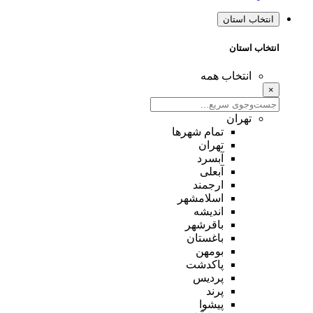
انتخاب استان
انتخاب استان
انتخاب همه
×
تهران
تمام شهر‌ها
تهران
آبسرد
آبعلی
ارجمند
اسلامشهر
اندیشه
باقرشهر
باغستان
بومهن
پاکدشت
پردیس
پرند
پیشوا