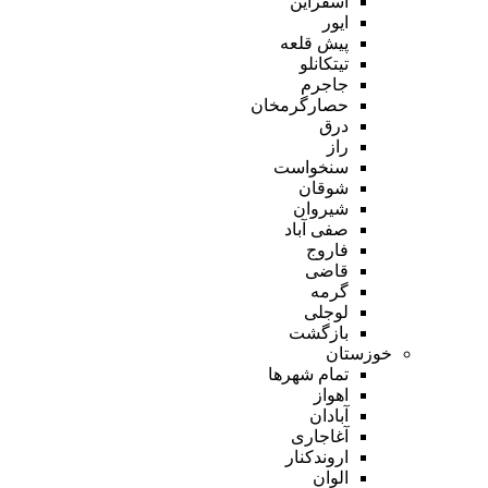
اسفراین
ایور
پیش قلعه
تیتکانلو
جاجرم
حصارگرمخان
درق
راز
سنخواست
شوقان
شیروان
صفی آباد
فاروج
قاضی
گرمه
لوجلی
بازگشت
خوزستان
تمام شهر‌ها
اهواز
آبادان
آغاجاری
اروندکنار
الوان