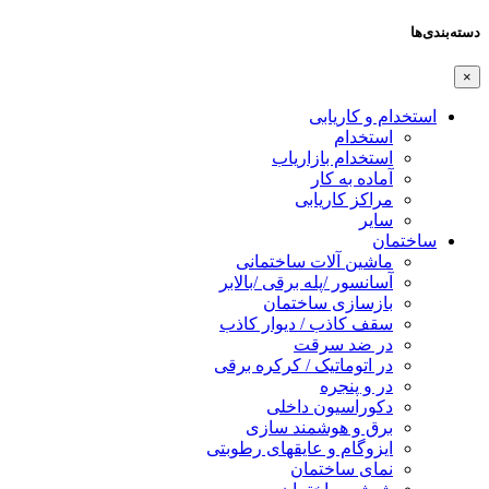
دسته‌بندی‌ها
×
استخدام و کاریابی
استخدام
استخدام بازاریاب
آماده به کار
مراکز کاریابی
سایر
ساختمان
ماشین آلات ساختمانی
آسانسور /پله برقی /بالابر
بازسازی ساختمان
سقف کاذب / دیوار کاذب
در ضد سرقت
در اتوماتیک / کرکره برقی
در و پنجره
دکوراسیون داخلی
برق و هوشمند سازی
ایزوگام و عایقهای رطوبتی
نمای ساختمان