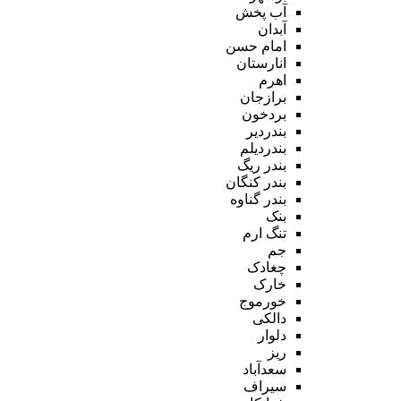
آب پخش
آبدان
امام حسن
انارستان
اهرم
برازجان
بردخون
بندردیر
بندردیلم
بندر ریگ
بندر کنگان
بندر گناوه
بنک
تنگ ارم
جم
چغادک
خارک
خورموج
دالکی
دلوار
ریز
سعدآباد
سیراف