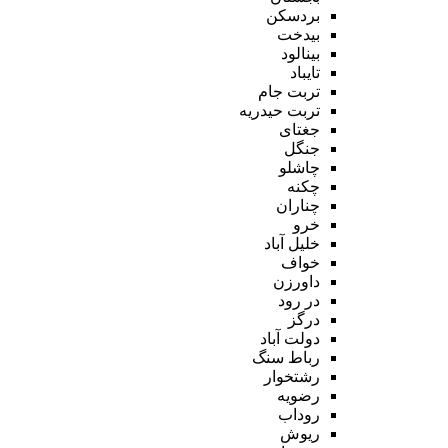
بردسکن
بیدخت
بینالود
تایباد
تربت جام
تربت حیدریه
جغتای
جنگل
چاشلو
چکنه
چناران
خرو
خلیل آباد
خواف
داورزن
در رود
درگز
دولت آباد
رباط سنگ
رشتخوار
رضویه
روداب
ریوش