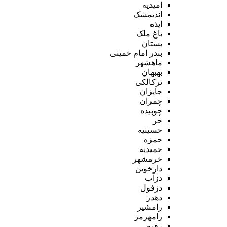
امیدیه
اندیمشک
ایذه
باغ ملک
بستان
بندر امام خمینی
ماهشهر
بهبهان
ترکالکی
جایزان
چمران
چوبیده
حر
حسینیه
حمزه
حمیدیه
خرمشهر
دارخوین
دزآب
دزفول
دهدز
رامشیر
رامهرمز
رفیع