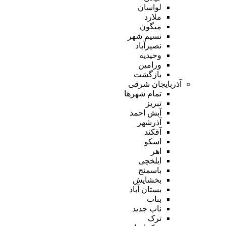
لواسان
ملارد
میگون
نسیم شهر
نصیرآباد
وحیدیه
ورامین
بازگشت
آذربایجان شرقی
تمام شهر‌ها
تبریز
آبش احمد
آذرشهر
آقکند
اسکو
اهر
ایلخچی
باسمنج
بخشایش
بستان آباد
بناب
ناب جدید
ترک