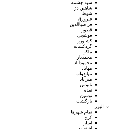
سیه چشمه
شاهین دژ
شوط
فیرورق
قر ضیاالدین
قطور
قوشچی
کشاورز
گردکشانه
ماکو
محمدیار
محمودآباد
مهاباد
میاندوآب
میرآباد
نالوس
نقده
نوشین
بازگشت
البرز
تمام شهر‌ها
کرج
اسارا
اشتهارد