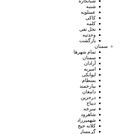
شبانکاره
شنبه
عسلویه
کاکی
کلمه
نخل تقی
وحدتیه
بازگشت
سمنان
تمام شهر‌ها
سمنان
آرادان
امیریه
ایوانکی
بسطام
بیارجمند
دامغان
درجزین
دیباج
سرخه
شاهرود
شهمیرزاد
کلاته خیج
گرمسار