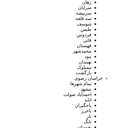
زهان
سرایان
سربیشه
سه قلعه
شوسف
طبس
فردوس
قاین
قهستان
محمدشهر
مود
نهبندان
نیمبلوک
بازگشت
خراسان رضوی
تمام شهر‌ها
مشهد
احمدآباد صولت
انابد
باجگیران
باخرز
بار
بایگ
بجستان