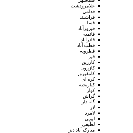
صفاشهر
علامرودشت
فدامی
فراشبند
فسا
فیروزآباد
قائمیه
قادرآباد
قطب آباد
قطرویه
قیر
کارزین
کازرون
کامفیروز
کره ای
کنارتخته
کوار
گراش
گله دار
لار
لامرد
لپویی
لطیفی
مبارک آباد دیز