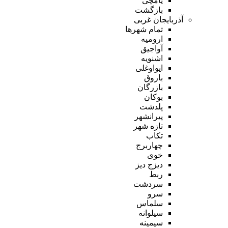
یامچی
بازگشت
آذربایجان غربی
تمام شهر‌ها
ارومیه
آواجیق
اشنویه
ایواوغلی
باروق
بازرگان
بوکان
پلدشت
پیرانشهر
تازه شهر
تکاب
چهاربرج
خوی
دیزج دیز
ربط
سردشت
سرو
سلماس
سیلوانه
سیمینه