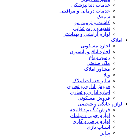
خدمات دندانپزشکی
خدمات درمانی و مراقبتی
سمعک
کاشت و ترمیم مو
تغذیه و رژیم غذایی
لوازم آرایشی و بهداشتی
املاک
اجاره مسکونی
اجاره اتاق و پانسیون
زمین و باغ
ملک صنعتی
مشاور املاک
ویلا
سایر خدمات املاک
فروش اداری و تجاری
اجاره اداری و تجاری
فروش مسکونی
لوازم خانگی و شخصی
فرش / گلیم / قالیچه
لوازم چوبی / مبلمان
لوازم برقی و گازی
اسباب بازی
سایر