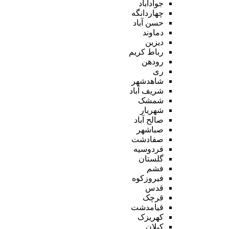
جوادآباد
چهاردانگه
حسن آباد
دماوند
دیزین
رباط کریم
رودهن
ری
شاهدشهر
شریف آباد
شمشک
شهریار
صالح آباد
صباشهر
صفادشت
فردوسیه
گلستان
فشم
فیروزکوه
قدس
قرچک
قیامدشت
کهریزک
کیلان