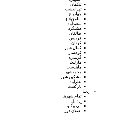
تنکمان
تهراندشت
چهارباغ
ساوجبلاغ
سعیدآباد
هشتگرد
طالقان
فردیس
کردان
کمال شهر
کوهسار
گرمدره
مارلیک
ماهدشت
محمدشهر
مشکین شهر
نظرآباد
بازگشت
اردبیل
تمام شهر‌ها
اردبیل
آبی بیگلو
اصلان دوز