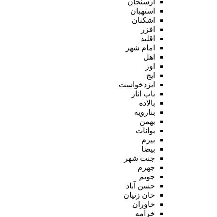
ارسنجان
استهبان
اشکنان
افزر
اقلید
امام شهر
اهل
اوز
ایج
ایزدخواست
باب انار
بالاده
بنارویه
بهمن
بوانات
بیرم
بیضا
جنت شهر
جهرم
جویم
حسن آباد
خان زنیان
خاوران
خرامه