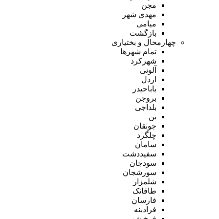
مجن
مهدی شهر
میامی
بازگشت
چهارمحال و بختیاری
تمام شهر‌ها
شهرکرد
آلونی
اردل
باباحیدر
بروجن
بلداجی
بن
جونقان
چلگرد
سامان
سفیددشت
سودجان
سورشجان
شلمزار
طاقانک
فارسان
فرادبنه
فرخ شهر