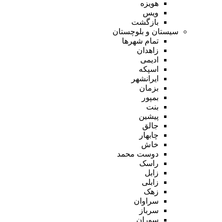
هویزه
ویس
بازگشت
سیستان و بلوچستان
تمام شهر‌ها
زاهدان
ادیمی
اسپکه
ایرانشهر
بزمان
بمپور
بنت
پیشین
جالق
چابهار
خاش
دوست محمد
راسک
زابل
زابلی
زهک
سراوان
سرباز
سوران