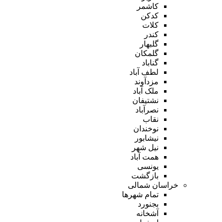
کاشمر
کدکن
کلات
کندر
گلبهار
گلمکان
گناباد
لطف آباد
مزدآوند
ملک آباد
نشتیفان
نصرآباد
نقاب
نوخندان
نیشابور
نیل شهر
همت آباد
یونسی
بازگشت
خراسان شمالی
تمام شهر‌ها
بجنورد
آشخانه