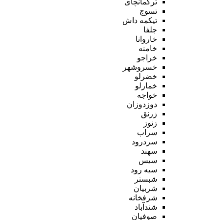
ترکمانچای
تسوج
تیکمه داش
جلفا
خاروانا
خامنه
خراجو
خسروشهر
خضرلو
خمارلو
خواجه
دوزدوزان
زرنق
زنوز
سراب
سردرود
سهند
سیس
سیه رود
شبستر
شربیان
شرفخانه
شندآباد
صوفیان