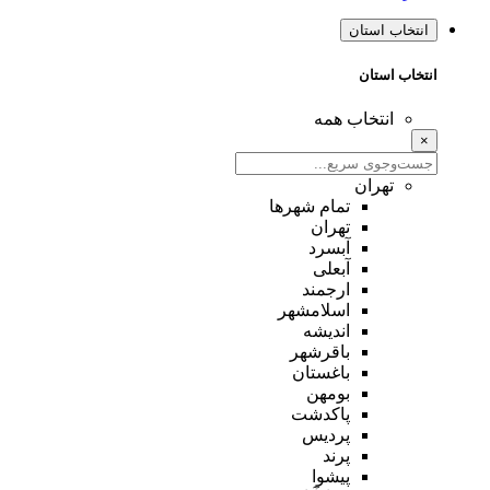
انتخاب استان
انتخاب استان
انتخاب همه
×
تهران
تمام شهر‌ها
تهران
آبسرد
آبعلی
ارجمند
اسلامشهر
اندیشه
باقرشهر
باغستان
بومهن
پاکدشت
پردیس
پرند
پیشوا