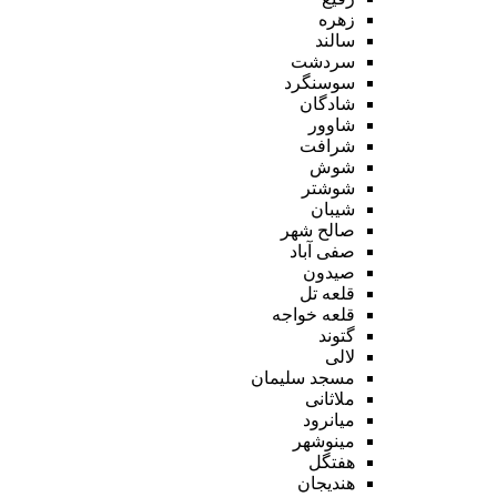
زهره
سالند
سردشت
سوسنگرد
شادگان
شاوور
شرافت
شوش
شوشتر
شیبان
صالح شهر
صفی آباد
صیدون
قلعه تل
قلعه خواجه
گتوند
لالی
مسجد سلیمان
ملاثانی
میانرود
مینوشهر
هفتگل
هندیجان