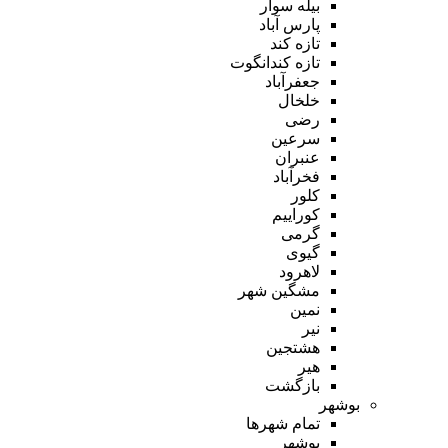
بیله سوار
پارس آباد
تازه کند
تازه کندانگوت
جعفرآباد
خلخال
رضی
سرعین
عنبران
فخرآباد
کلور
کوراییم
گرمی
گیوی
لاهرود
مشگین شهر
نمین
نیر
هشتجین
هیر
بازگشت
بوشهر
تمام شهر‌ها
بوشهر