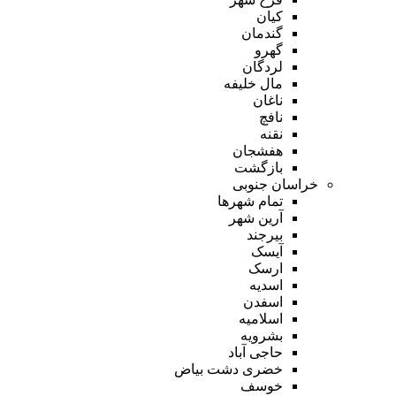
کیان
گندمان
گهرو
لردگان
مال خلیفه
ناغان
نافچ
نقنه
هفشجان
بازگشت
خراسان جنوبی
تمام شهر‌ها
آرین شهر
بیرجند
آیسک
ارسک
اسدیه
اسفدن
اسلامیه
بشرویه
حاجی آباد
خضری دشت بیاض
خوسف