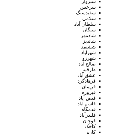
سبزوار
سرخس
سفیدسنگ
سلامی
سلطان آباد
سنگان
شادمهر
شاندیز
ششتمد
شهرآباد
شهرزو
صالح آباد
طرقبه
عشق آباد
فرهادگرد
فریمان
فیروزه
فیض آباد
قاسم آباد
قدمگاه
قلندرآباد
قوچان
کاخک
کاریز