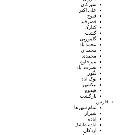
سیرکان
علی اکبر
فنوج
قصرقند
کنارک
گشت
گلمورتی
محمدآباد
محمدان
محمدی
میرجاوه
نصرت آباد
نگور
نوک آباد
نیکشهر
هیدوچ
بازگشت
فارس
تمام شهر‌ها
شیراز
آباده
آباده طشک
اردکان