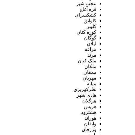
عجب شیر
قره آغاج
کشکسرای
کلوانق
کلیبر
کوزه کنان
گوگان
لیلان
مراغه
مرند
ملک کیان
ملکان
ممقان
مهربان
میانه
نظرکهریزی
هادی شهر
هرگلان
هریس
هشترود
هوراند
وایقان
ورزقان