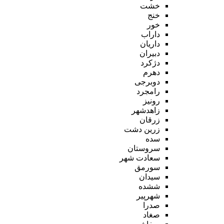
خشت
خنج
خور
داراب
داریان
دبیران
دژکرد
دهرم
دوبرجی
رامجرد
رونیز
زاهدشهر
زرقان
زرین دشت
سده
سروستان
سعادت شهر
سورمق
سیدان
ششده
شهرپیر
صدرا
صغاد