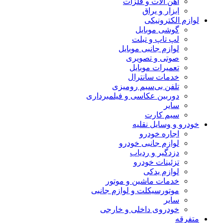
آهن آلات و فلزات
ابزار و یراق
لوازم الکترونیکی
گوشی موبایل
لپ تاپ و تبلت
لوازم جانبی موبایل
صوتی و تصویری
تعمیرات موبایل
خدمات سانترال
تلفن بی‌سیم رومیزی
دوربین عکاسی و فیلمبرداری
سایر
سیم کارت
خودرو و وسایل نقلیه
اجاره خودرو
لوازم جانبی خودرو
دزدگیر و ردیاب
تزئینات خودرو
لوازم یدکی
خدمات ماشین و موتور
موتورسیکلت و لوازم جانبی
سایر
خودروی داخلی و خارجی
متفرقه