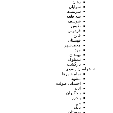
زهان
سرایان
سربیشه
سه قلعه
شوسف
طبس
فردوس
قاین
قهستان
محمدشهر
مود
نهبندان
نیمبلوک
بازگشت
خراسان رضوی
تمام شهر‌ها
مشهد
احمدآباد صولت
انابد
باجگیران
باخرز
بار
بایگ
بجستان