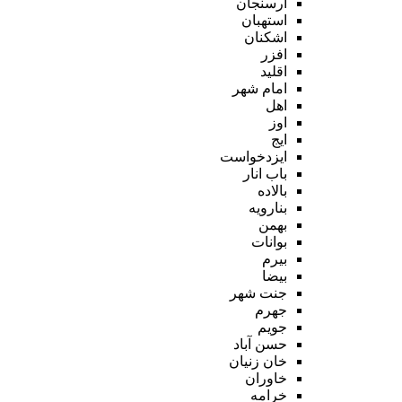
ارسنجان
استهبان
اشکنان
افزر
اقلید
امام شهر
اهل
اوز
ایج
ایزدخواست
باب انار
بالاده
بنارویه
بهمن
بوانات
بیرم
بیضا
جنت شهر
جهرم
جویم
حسن آباد
خان زنیان
خاوران
خرامه