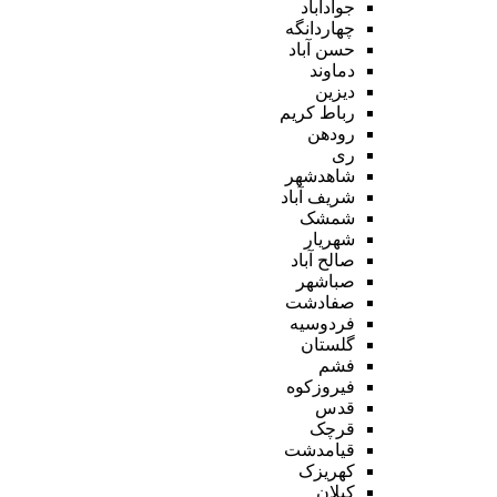
جوادآباد
چهاردانگه
حسن آباد
دماوند
دیزین
رباط کریم
رودهن
ری
شاهدشهر
شریف آباد
شمشک
شهریار
صالح آباد
صباشهر
صفادشت
فردوسیه
گلستان
فشم
فیروزکوه
قدس
قرچک
قیامدشت
کهریزک
کیلان