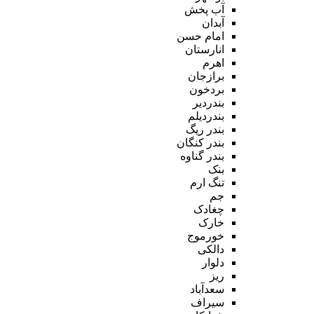
آب پخش
آبدان
امام حسن
انارستان
اهرم
برازجان
بردخون
بندردیر
بندردیلم
بندر ریگ
بندر کنگان
بندر گناوه
بنک
تنگ ارم
جم
چغادک
خارک
خورموج
دالکی
دلوار
ریز
سعدآباد
سیراف