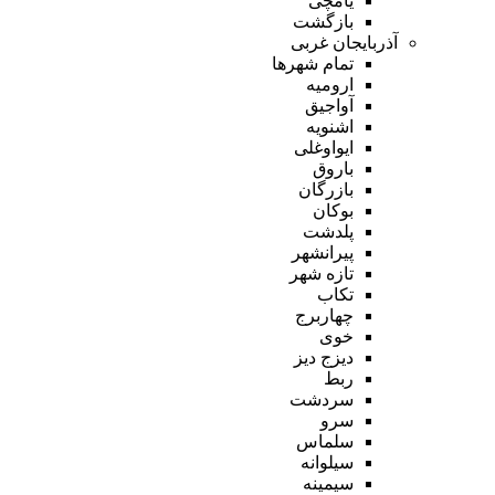
یامچی
بازگشت
آذربایجان غربی
تمام شهر‌ها
ارومیه
آواجیق
اشنویه
ایواوغلی
باروق
بازرگان
بوکان
پلدشت
پیرانشهر
تازه شهر
تکاب
چهاربرج
خوی
دیزج دیز
ربط
سردشت
سرو
سلماس
سیلوانه
سیمینه