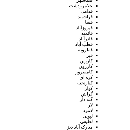
صفاشهر
علامرودشت
فدامی
فراشبند
فسا
فیروزآباد
قائمیه
قادرآباد
قطب آباد
قطرویه
قیر
کارزین
کازرون
کامفیروز
کره ای
کنارتخته
کوار
گراش
گله دار
لار
لامرد
لپویی
لطیفی
مبارک آباد دیز