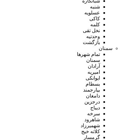
شبانکاره
شنبه
عسلویه
کاکی
کلمه
نخل تقی
وحدتیه
بازگشت
سمنان
تمام شهر‌ها
سمنان
آرادان
امیریه
ایوانکی
بسطام
بیارجمند
دامغان
درجزین
دیباج
سرخه
شاهرود
شهمیرزاد
کلاته خیج
گرمسار