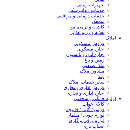
تجهیزات زیبایی
خدمات دندانپزشکی
خدمات درمانی و مراقبتی
سمعک
کاشت و ترمیم مو
تغذیه و رژیم غذایی
املاک
فروش مسکونی
اجاره مسکونی
اجاره اتاق و پانسیون
زمین و باغ
ملک صنعتی
مشاور املاک
ویلا
سایر خدمات املاک
فروش اداری و تجاری
اجاره اداری و تجاری
لوازم خانگی و شخصی
کالای خواب
فرش / گلیم / قالیچه
لوازم چوبی / مبلمان
لوازم برقی و گازی
اسباب بازی