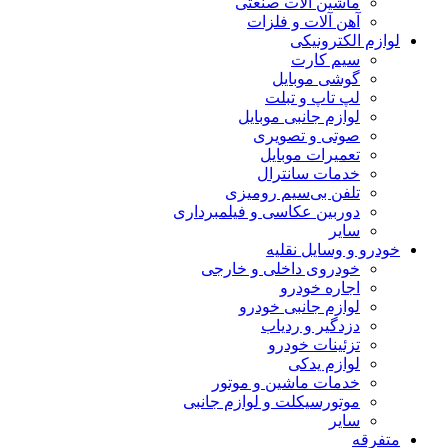
ماشین آلات صنعتی
آهن آلات و فلزات
لوازم الکترونیکی
سیم کارت
گوشی موبایل
لپ تاپ و تبلت
لوازم جانبی موبایل
صوتی و تصویری
تعمیرات موبایل
خدمات سانترال
تلفن بی‌سیم رومیزی
دوربین عکاسی و فیلمبرداری
سایر
خودرو و وسایل نقلیه
خودروی داخلی و خارجی
اجاره خودرو
لوازم جانبی خودرو
دزدگیر و ردیاب
تزئینات خودرو
لوازم یدکی
خدمات ماشین و موتور
موتورسیکلت و لوازم جانبی
سایر
متفرقه