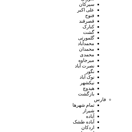
سیرکان
علی اکبر
فنوج
قصرقند
کنارک
گشت
گلمورتی
محمدآباد
محمدان
محمدی
میرجاوه
نصرت آباد
نگور
نوک آباد
نیکشهر
هیدوچ
بازگشت
فارس
تمام شهر‌ها
شیراز
آباده
آباده طشک
اردکان