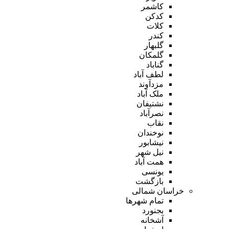
کاشمر
کدکن
کلات
کندر
گلبهار
گلمکان
گناباد
لطف آباد
مزدآوند
ملک آباد
نشتیفان
نصرآباد
نقاب
نوخندان
نیشابور
نیل شهر
همت آباد
یونسی
بازگشت
خراسان شمالی
تمام شهر‌ها
بجنورد
آشخانه