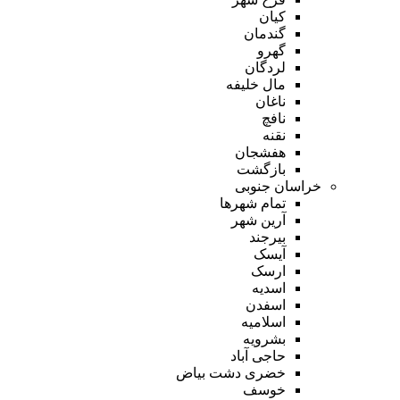
کیان
گندمان
گهرو
لردگان
مال خلیفه
ناغان
نافچ
نقنه
هفشجان
بازگشت
خراسان جنوبی
تمام شهر‌ها
آرین شهر
بیرجند
آیسک
ارسک
اسدیه
اسفدن
اسلامیه
بشرویه
حاجی آباد
خضری دشت بیاض
خوسف