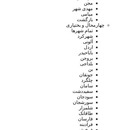
مجن
مهدی شهر
میامی
بازگشت
چهارمحال و بختیاری
تمام شهر‌ها
شهرکرد
آلونی
اردل
باباحیدر
بروجن
بلداجی
بن
جونقان
چلگرد
سامان
سفیددشت
سودجان
سورشجان
شلمزار
طاقانک
فارسان
فرادبنه
فرخ شهر