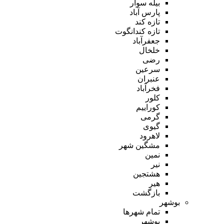
بیله سوار
پارس آباد
تازه کند
تازه کندانگوت
جعفرآباد
خلخال
رضی
سرعین
عنبران
فخرآباد
کلور
کوراییم
گرمی
گیوی
لاهرود
مشگین شهر
نمین
نیر
هشتجین
هیر
بازگشت
بوشهر
تمام شهر‌ها
بوشهر