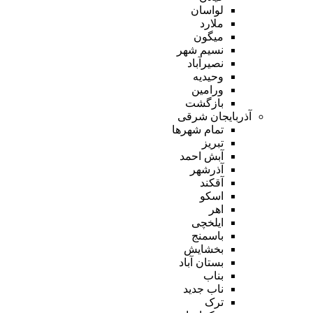
لواسان
ملارد
میگون
نسیم شهر
نصیرآباد
وحیدیه
ورامین
بازگشت
آذربایجان شرقی
تمام شهر‌ها
تبریز
آبش احمد
آذرشهر
آقکند
اسکو
اهر
ایلخچی
باسمنج
بخشایش
بستان آباد
بناب
ناب جدید
ترک