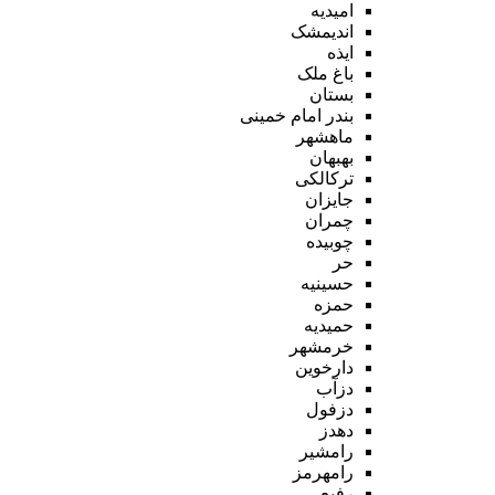
امیدیه
اندیمشک
ایذه
باغ ملک
بستان
بندر امام خمینی
ماهشهر
بهبهان
ترکالکی
جایزان
چمران
چوبیده
حر
حسینیه
حمزه
حمیدیه
خرمشهر
دارخوین
دزآب
دزفول
دهدز
رامشیر
رامهرمز
رفیع