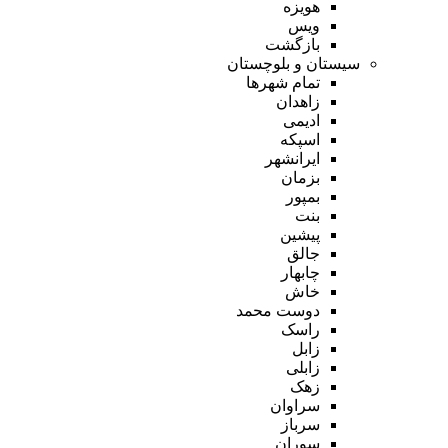
هویزه
ویس
بازگشت
سیستان و بلوچستان
تمام شهر‌ها
زاهدان
ادیمی
اسپکه
ایرانشهر
بزمان
بمپور
بنت
پیشین
جالق
چابهار
خاش
دوست محمد
راسک
زابل
زابلی
زهک
سراوان
سرباز
سوران