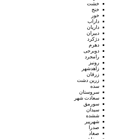
خشت
خنج
خور
داراب
داریان
دبیران
دژکرد
دهرم
دوبرجی
رامجرد
رونیز
زاهدشهر
زرقان
زرین دشت
سده
سروستان
سعادت شهر
سورمق
سیدان
ششده
شهرپیر
صدرا
صغاد