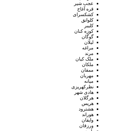
عجب شیر
قره آغاج
کشکسرای
کلوانق
کلیبر
کوزه کنان
گوگان
لیلان
مراغه
مرند
ملک کیان
ملکان
ممقان
مهربان
میانه
نظرکهریزی
هادی شهر
هرگلان
هریس
هشترود
هوراند
وایقان
ورزقان