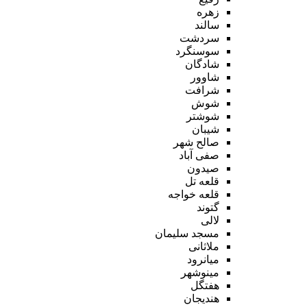
زهره
سالند
سردشت
سوسنگرد
شادگان
شاوور
شرافت
شوش
شوشتر
شیبان
صالح شهر
صفی آباد
صیدون
قلعه تل
قلعه خواجه
گتوند
لالی
مسجد سلیمان
ملاثانی
میانرود
مینوشهر
هفتگل
هندیجان