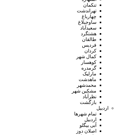
تنکمان
تهراندشت
چهارباغ
ساوجبلاغ
سعیدآباد
هشتگرد
طالقان
فردیس
کردان
کمال شهر
کوهسار
گرمدره
مارلیک
ماهدشت
محمدشهر
مشکین شهر
نظرآباد
بازگشت
اردبیل
تمام شهر‌ها
اردبیل
آبی بیگلو
اصلان دوز