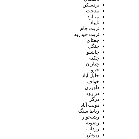
بردسکن
بیدخت
بینالود
تایباد
تربت جام
تربت حیدریه
جغتای
جنگل
چاشلو
چکنه
چناران
خرو
خلیل آباد
خواف
داورزن
در رود
درگز
دولت آباد
رباط سنگ
رشتخوار
رضویه
روداب
ریوش