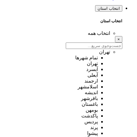
انتخاب استان
انتخاب استان
انتخاب همه
×
تهران
تمام شهر‌ها
تهران
آبسرد
آبعلی
ارجمند
اسلامشهر
اندیشه
باقرشهر
باغستان
بومهن
پاکدشت
پردیس
پرند
پیشوا