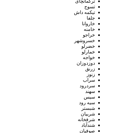
ترکمانچای
تسوج
تیکمه داش
جلفا
خاروانا
خامنه
خراجو
خسروشهر
خضرلو
خمارلو
خواجه
دوزدوزان
زرنق
زنوز
سراب
سردرود
سهند
سیس
سیه رود
شبستر
شربیان
شرفخانه
شندآباد
صوفیان