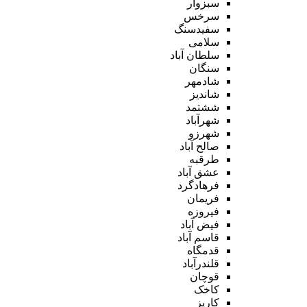
سبزوار
سرخس
سفیدسنگ
سلامی
سلطان آباد
سنگان
شادمهر
شاندیز
ششتمد
شهرآباد
شهرزو
صالح آباد
طرقبه
عشق آباد
فرهادگرد
فریمان
فیروزه
فیض آباد
قاسم آباد
قدمگاه
قلندرآباد
قوچان
کاخک
کاریز