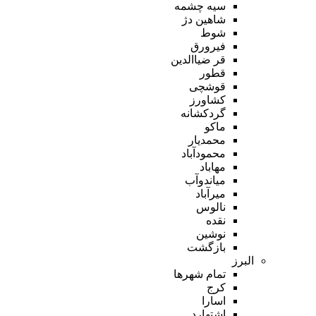
سیه چشمه
شاهین دژ
شوط
فیرورق
قر ضیاالدین
قطور
قوشچی
کشاورز
گردکشانه
ماکو
محمدیار
محمودآباد
مهاباد
میاندوآب
میرآباد
نالوس
نقده
نوشین
بازگشت
البرز
تمام شهر‌ها
کرج
اسارا
اشتهارد