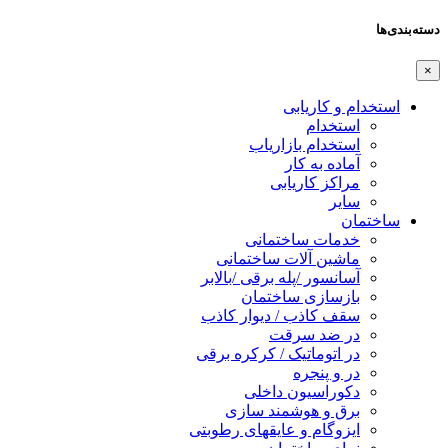
دسته‌بندی‌ها
×
استخدام و کاریابی
استخدام
استخدام بازاریاب
آماده به کار
مراکز کاریابی
سایر
ساختمان
خدمات ساختمانی
ماشین آلات ساختمانی
آسانسور /پله برقی /بالابر
بازسازی ساختمان
سقف کاذب / دیوار کاذب
در ضد سرقت
در اتوماتیک / کرکره برقی
در و پنجره
دکوراسیون داخلی
برق و هوشمند سازی
ایزوگام و عایقهای رطوبتی