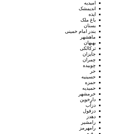
امیدیه
اندیمشک
ایذه
باغ ملک
بستان
بندر امام خمینی
ماهشهر
بهبهان
ترکالکی
جایزان
چمران
چوبیده
حر
حسینیه
حمزه
حمیدیه
خرمشهر
دارخوین
دزآب
دزفول
دهدز
رامشیر
رامهرمز
رفیع