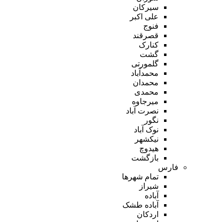
سیرکان
علی اکبر
فنوج
قصرقند
کنارک
گشت
گلمورتی
محمدآباد
محمدان
محمدی
میرجاوه
نصرت آباد
نگور
نوک آباد
نیکشهر
هیدوچ
بازگشت
فارس
تمام شهر‌ها
شیراز
آباده
آباده طشک
اردکان