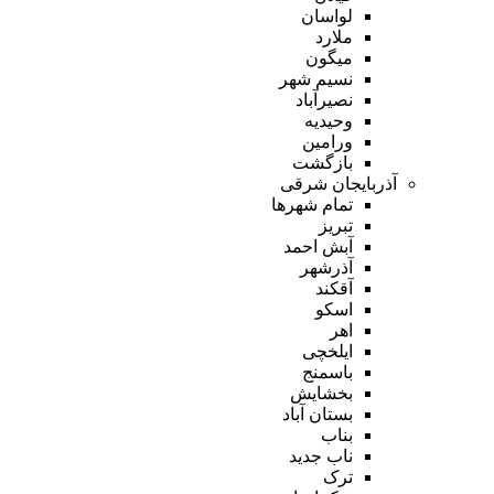
لواسان
ملارد
میگون
نسیم شهر
نصیرآباد
وحیدیه
ورامین
بازگشت
آذربایجان شرقی
تمام شهر‌ها
تبریز
آبش احمد
آذرشهر
آقکند
اسکو
اهر
ایلخچی
باسمنج
بخشایش
بستان آباد
بناب
ناب جدید
ترک