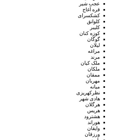
عجب شیر
قره آغاج
کشکسرای
کلوانق
کلیبر
کوزه کنان
گوگان
لیلان
مراغه
مرند
ملک کیان
ملکان
ممقان
مهربان
میانه
نظرکهریزی
هادی شهر
هرگلان
هریس
هشترود
هوراند
وایقان
ورزقان