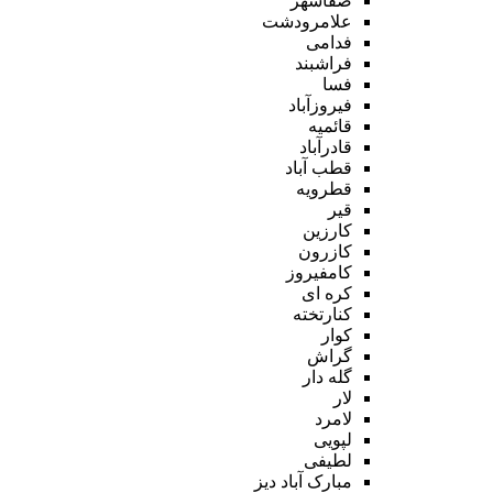
صفاشهر
علامرودشت
فدامی
فراشبند
فسا
فیروزآباد
قائمیه
قادرآباد
قطب آباد
قطرویه
قیر
کارزین
کازرون
کامفیروز
کره ای
کنارتخته
کوار
گراش
گله دار
لار
لامرد
لپویی
لطیفی
مبارک آباد دیز