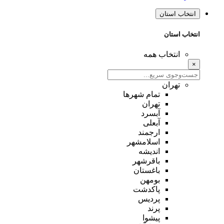
انتخاب استان
انتخاب استان
انتخاب همه
×
تهران
تمام شهر‌ها
تهران
آبسرد
آبعلی
ارجمند
اسلامشهر
اندیشه
باقرشهر
باغستان
بومهن
پاکدشت
پردیس
پرند
پیشوا