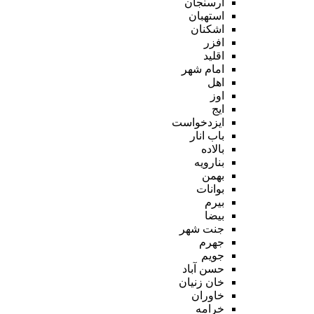
ارسنجان
استهبان
اشکنان
افزر
اقلید
امام شهر
اهل
اوز
ایج
ایزدخواست
باب انار
بالاده
بنارویه
بهمن
بوانات
بیرم
بیضا
جنت شهر
جهرم
جویم
حسن آباد
خان زنیان
خاوران
خرامه