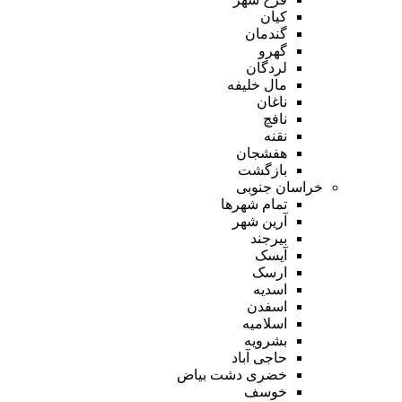
کیان
گندمان
گهرو
لردگان
مال خلیفه
ناغان
نافچ
نقنه
هفشجان
بازگشت
خراسان جنوبی
تمام شهر‌ها
آرین شهر
بیرجند
آیسک
ارسک
اسدیه
اسفدن
اسلامیه
بشرویه
حاجی آباد
خضری دشت بیاض
خوسف