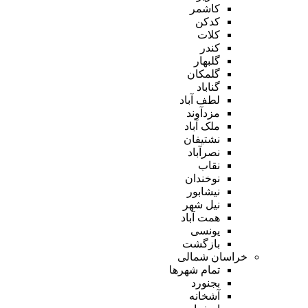
کاشمر
کدکن
کلات
کندر
گلبهار
گلمکان
گناباد
لطف آباد
مزدآوند
ملک آباد
نشتیفان
نصرآباد
نقاب
نوخندان
نیشابور
نیل شهر
همت آباد
یونسی
بازگشت
خراسان شمالی
تمام شهر‌ها
بجنورد
آشخانه