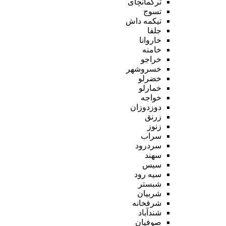
ترکمانچای
تسوج
تیکمه داش
جلفا
خاروانا
خامنه
خراجو
خسروشهر
خضرلو
خمارلو
خواجه
دوزدوزان
زرنق
زنوز
سراب
سردرود
سهند
سیس
سیه رود
شبستر
شربیان
شرفخانه
شندآباد
صوفیان