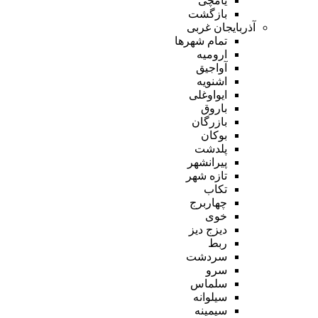
یامچی
بازگشت
آذربایجان غربی
تمام شهر‌ها
ارومیه
آواجیق
اشنویه
ایواوغلی
باروق
بازرگان
بوکان
پلدشت
پیرانشهر
تازه شهر
تکاب
چهاربرج
خوی
دیزج دیز
ربط
سردشت
سرو
سلماس
سیلوانه
سیمینه