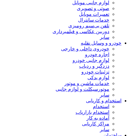
لوازم جانبی موبایل
صوتی و تصویری
تعمیرات موبایل
خدمات سانترال
تلفن بی‌سیم رومیزی
دوربین عکاسی و فیلمبرداری
سایر
خودرو و وسایل نقلیه
خودروی داخلی و خارجی
اجاره خودرو
لوازم جانبی خودرو
دزدگیر و ردیاب
تزئینات خودرو
لوازم یدکی
خدمات ماشین و موتور
موتورسیکلت و لوازم جانبی
سایر
استخدام و کاریابی
استخدام
استخدام بازاریاب
آماده به کار
مراکز کاریابی
سایر
ساختمان