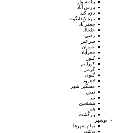
بیله سوار
پارس آباد
تازه کند
تازه کندانگوت
جعفرآباد
خلخال
رضی
سرعین
عنبران
فخرآباد
کلور
کوراییم
گرمی
گیوی
لاهرود
مشگین شهر
نمین
نیر
هشتجین
هیر
بازگشت
بوشهر
تمام شهر‌ها
بوشهر