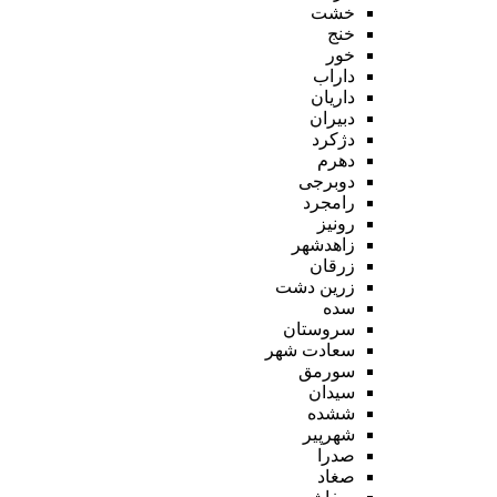
خشت
خنج
خور
داراب
داریان
دبیران
دژکرد
دهرم
دوبرجی
رامجرد
رونیز
زاهدشهر
زرقان
زرین دشت
سده
سروستان
سعادت شهر
سورمق
سیدان
ششده
شهرپیر
صدرا
صغاد