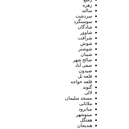
زهره
سالند
سردشت
سوسنگرد
شادگان
شاوور
شرافت
شوش
شوشتر
شیبان
صالح شهر
صفی آباد
صیدون
قلعه تل
قلعه خواجه
گتوند
لالی
مسجد سلیمان
ملاثانی
میانرود
مینوشهر
هفتگل
هندیجان