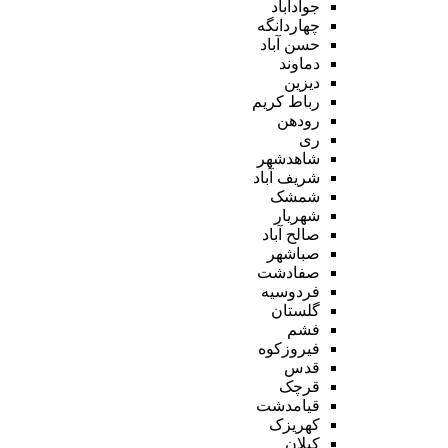
جوادآباد
چهاردانگه
حسن آباد
دماوند
دیزین
رباط کریم
رودهن
ری
شاهدشهر
شریف آباد
شمشک
شهریار
صالح آباد
صباشهر
صفادشت
فردوسیه
گلستان
فشم
فیروزکوه
قدس
قرچک
قیامدشت
کهریزک
کیلان