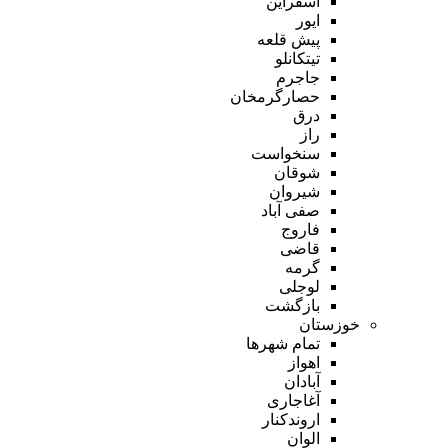
اسفراین
ایور
پیش قلعه
تیتکانلو
جاجرم
حصارگرمخان
درق
راز
سنخواست
شوقان
شیروان
صفی آباد
فاروج
قاضی
گرمه
لوجلی
بازگشت
خوزستان
تمام شهر‌ها
اهواز
آبادان
آغاجاری
اروندکنار
الوان