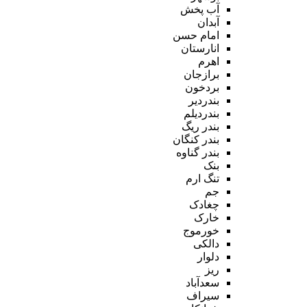
آب پخش
آبدان
امام حسن
انارستان
اهرم
برازجان
بردخون
بندردیر
بندردیلم
بندر ریگ
بندر کنگان
بندر گناوه
بنک
تنگ ارم
جم
چغادک
خارک
خورموج
دالکی
دلوار
ریز
سعدآباد
سیراف