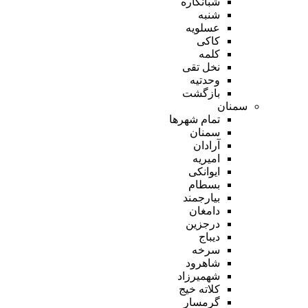
شبانکاره
شنبه
عسلویه
کاکی
کلمه
نخل تقی
وحدتیه
بازگشت
سمنان
تمام شهر‌ها
سمنان
آرادان
امیریه
ایوانکی
بسطام
بیارجمند
دامغان
درجزین
دیباج
سرخه
شاهرود
شهمیرزاد
کلاته خیج
گرمسار