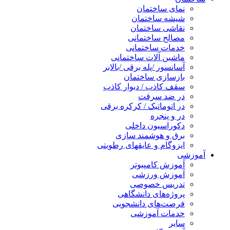
نمای ساختمان
شیشه ساختمان
نقاشی ساختمان
مصالح ساختمانی
خدمات ساختمانی
ماشین آلات ساختمانی
آسانسور /پله برقی /بالابر
بازسازی ساختمان
سقف کاذب / دیوار کاذب
در ضد سرقت
در اتوماتیک / کرکره برقی
در و پنجره
دکوراسیون داخلی
برق و هوشمند سازی
ایزوگام و عایقهای رطوبتی
آموزشی
آموزش کامپیوتر
آموزش ورزشی
تدریس خصوصی
پروژه‌های دانشگاهی
فرصت‌های دانشجویی
خدمات آموزشی
سایر