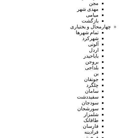
مجن
مهدی شهر
میامی
بازگشت
چهارمحال و بختیاری
تمام شهر‌ها
شهرکرد
آلونی
اردل
باباحیدر
بروجن
بلداجی
بن
جونقان
چلگرد
سامان
سفیددشت
سودجان
سورشجان
شلمزار
طاقانک
فارسان
فرادبنه
فرخ شهر