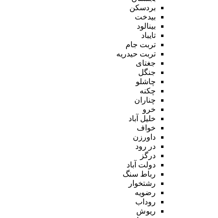
بردسکن
بیدخت
بینالود
تایباد
تربت جام
تربت حیدریه
جغتای
جنگل
چاشلو
چکنه
چناران
خرو
خلیل آباد
خواف
داورزن
در رود
درگز
دولت آباد
رباط سنگ
رشتخوار
رضویه
روداب
ریوش