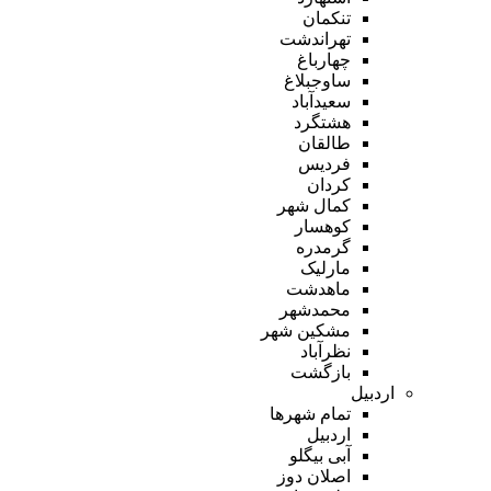
تنکمان
تهراندشت
چهارباغ
ساوجبلاغ
سعیدآباد
هشتگرد
طالقان
فردیس
کردان
کمال شهر
کوهسار
گرمدره
مارلیک
ماهدشت
محمدشهر
مشکین شهر
نظرآباد
بازگشت
اردبیل
تمام شهر‌ها
اردبیل
آبی بیگلو
اصلان دوز