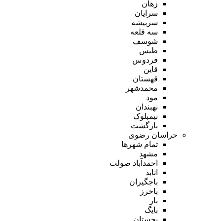
زهان
سرایان
سربیشه
سه قلعه
شوسف
طبس
فردوس
قاین
قهستان
محمدشهر
مود
نهبندان
نیمبلوک
بازگشت
خراسان رضوی
تمام شهر‌ها
مشهد
احمدآباد صولت
انابد
باجگیران
باخرز
بار
بایگ
بجستان