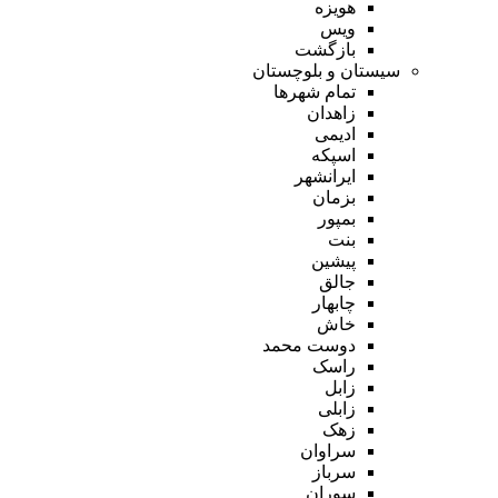
هویزه
ویس
بازگشت
سیستان و بلوچستان
تمام شهر‌ها
زاهدان
ادیمی
اسپکه
ایرانشهر
بزمان
بمپور
بنت
پیشین
جالق
چابهار
خاش
دوست محمد
راسک
زابل
زابلی
زهک
سراوان
سرباز
سوران