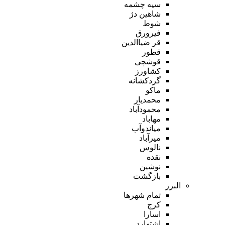
سیه چشمه
شاهین دژ
شوط
فیرورق
قر ضیاالدین
قطور
قوشچی
کشاورز
گردکشانه
ماکو
محمدیار
محمودآباد
مهاباد
میاندوآب
میرآباد
نالوس
نقده
نوشین
بازگشت
البرز
تمام شهر‌ها
کرج
اسارا
اشتهارد