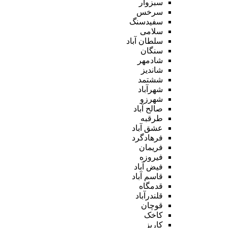
سبزوار
سرخس
سفیدسنگ
سلامی
سلطان آباد
سنگان
شادمهر
شاندیز
ششتمد
شهرآباد
شهرزو
صالح آباد
طرقبه
عشق آباد
فرهادگرد
فریمان
فیروزه
فیض آباد
قاسم آباد
قدمگاه
قلندرآباد
قوچان
کاخک
کاریز