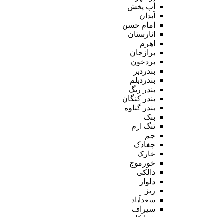
آب پخش
آبدان
امام حسن
انارستان
اهرم
برازجان
بردخون
بندردیر
بندردیلم
بندر ریگ
بندر کنگان
بندر گناوه
بنک
تنگ ارم
جم
چغادک
خارک
خورموج
دالکی
دلوار
ریز
سعدآباد
سیراف