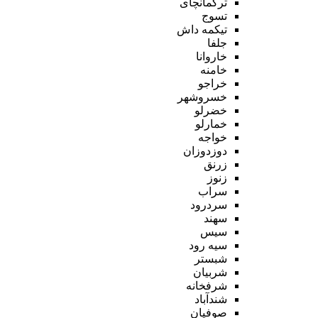
ترکمانچای
تسوج
تیکمه داش
جلفا
خاروانا
خامنه
خراجو
خسروشهر
خضرلو
خمارلو
خواجه
دوزدوزان
زرنق
زنوز
سراب
سردرود
سهند
سیس
سیه رود
شبستر
شربیان
شرفخانه
شندآباد
صوفیان