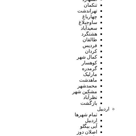
تنکمان
تهراندشت
چهارباغ
ساوجبلاغ
سعیدآباد
هشتگرد
طالقان
فردیس
کردان
کمال شهر
کوهسار
گرمدره
مارلیک
ماهدشت
محمدشهر
مشکین شهر
نظرآباد
بازگشت
اردبیل
تمام شهر‌ها
اردبیل
آبی بیگلو
اصلان دوز