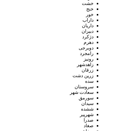
خشت
خنج
خور
داراب
داریان
دبیران
دژکرد
دهرم
دوبرجی
رامجرد
رونیز
زاهدشهر
زرقان
زرین دشت
سده
سروستان
سعادت شهر
سورمق
سیدان
ششده
شهرپیر
صدرا
صغاد