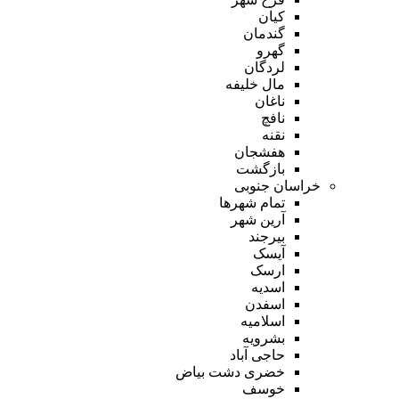
کیان
گندمان
گهرو
لردگان
مال خلیفه
ناغان
نافچ
نقنه
هفشجان
بازگشت
خراسان جنوبی
تمام شهر‌ها
آرین شهر
بیرجند
آیسک
ارسک
اسدیه
اسفدن
اسلامیه
بشرویه
حاجی آباد
خضری دشت بیاض
خوسف