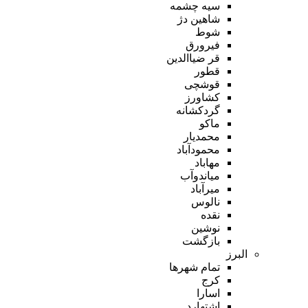
سیه چشمه
شاهین دژ
شوط
فیرورق
قر ضیاالدین
قطور
قوشچی
کشاورز
گردکشانه
ماکو
محمدیار
محمودآباد
مهاباد
میاندوآب
میرآباد
نالوس
نقده
نوشین
بازگشت
البرز
تمام شهر‌ها
کرج
اسارا
اشتهارد