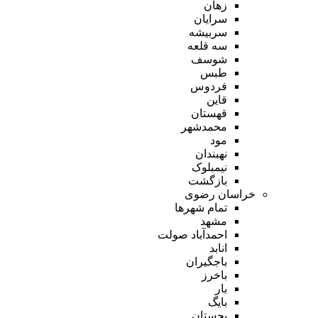
زهان
سرایان
سربیشه
سه قلعه
شوسف
طبس
فردوس
قاین
قهستان
محمدشهر
مود
نهبندان
نیمبلوک
بازگشت
خراسان رضوی
تمام شهر‌ها
مشهد
احمدآباد صولت
انابد
باجگیران
باخرز
بار
بایگ
بجستان