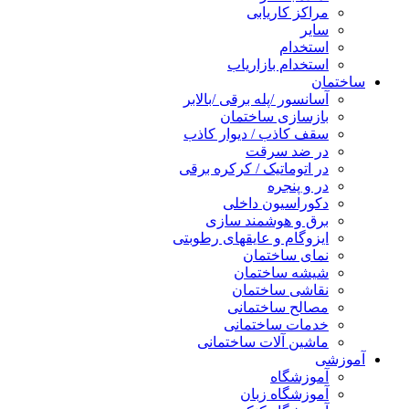
مراکز کاریابی
سایر
استخدام
استخدام بازاریاب
ساختمان
آسانسور /پله برقی /بالابر
بازسازی ساختمان
سقف کاذب / دیوار کاذب
در ضد سرقت
در اتوماتیک / کرکره برقی
در و پنجره
دکوراسیون داخلی
برق و هوشمند سازی
ایزوگام و عایقهای رطوبتی
نمای ساختمان
شیشه ساختمان
نقاشی ساختمان
مصالح ساختمانی
خدمات ساختمانی
ماشین آلات ساختمانی
آموزشی
آموزشگاه
آموزشگاه زبان