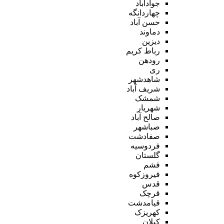
جوادآباد
چهاردانگه
حسن آباد
دماوند
دیزین
رباط کریم
رودهن
ری
شاهدشهر
شریف آباد
شمشک
شهریار
صالح آباد
صباشهر
صفادشت
فردوسیه
گلستان
فشم
فیروزکوه
قدس
قرچک
قیامدشت
کهریزک
کیلان