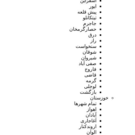
اسفراین
ایور
پیش قلعه
تیتکانلو
جاجرم
حصارگرمخان
درق
راز
سنخواست
شوقان
شیروان
صفی آباد
فاروج
قاضی
گرمه
لوجلی
بازگشت
خوزستان
تمام شهر‌ها
اهواز
آبادان
آغاجاری
اروندکنار
الوان