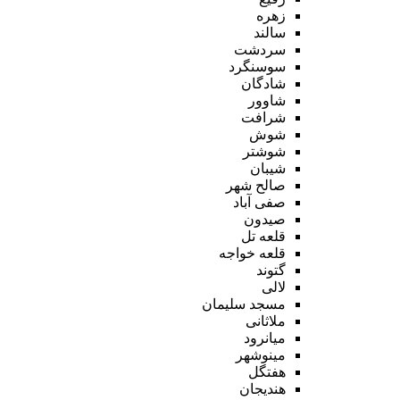
زهره
سالند
سردشت
سوسنگرد
شادگان
شاوور
شرافت
شوش
شوشتر
شیبان
صالح شهر
صفی آباد
صیدون
قلعه تل
قلعه خواجه
گتوند
لالی
مسجد سلیمان
ملاثانی
میانرود
مینوشهر
هفتگل
هندیجان