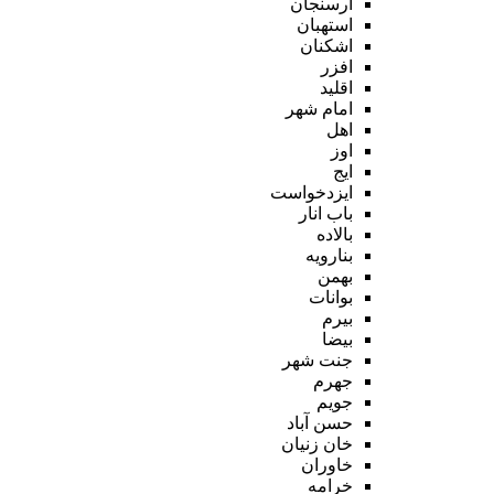
ارسنجان
استهبان
اشکنان
افزر
اقلید
امام شهر
اهل
اوز
ایج
ایزدخواست
باب انار
بالاده
بنارویه
بهمن
بوانات
بیرم
بیضا
جنت شهر
جهرم
جویم
حسن آباد
خان زنیان
خاوران
خرامه