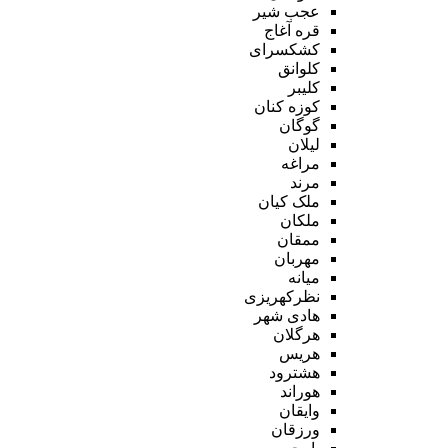
عجب شیر
قره آغاج
کشکسرای
کلوانق
کلیبر
کوزه کنان
گوگان
لیلان
مراغه
مرند
ملک کیان
ملکان
ممقان
مهربان
میانه
نظرکهریزی
هادی شهر
هرگلان
هریس
هشترود
هوراند
وایقان
ورزقان