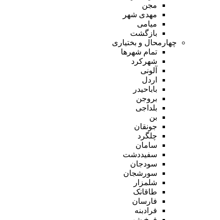
مجن
مهدی شهر
میامی
بازگشت
چهارمحال و بختیاری
تمام شهر‌ها
شهرکرد
آلونی
اردل
باباحیدر
بروجن
بلداجی
بن
جونقان
چلگرد
سامان
سفیددشت
سودجان
سورشجان
شلمزار
طاقانک
فارسان
فرادبنه
فرخ شهر