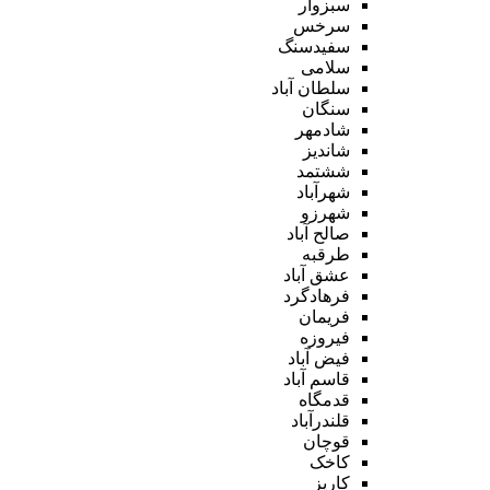
سبزوار
سرخس
سفیدسنگ
سلامی
سلطان آباد
سنگان
شادمهر
شاندیز
ششتمد
شهرآباد
شهرزو
صالح آباد
طرقبه
عشق آباد
فرهادگرد
فریمان
فیروزه
فیض آباد
قاسم آباد
قدمگاه
قلندرآباد
قوچان
کاخک
کاریز