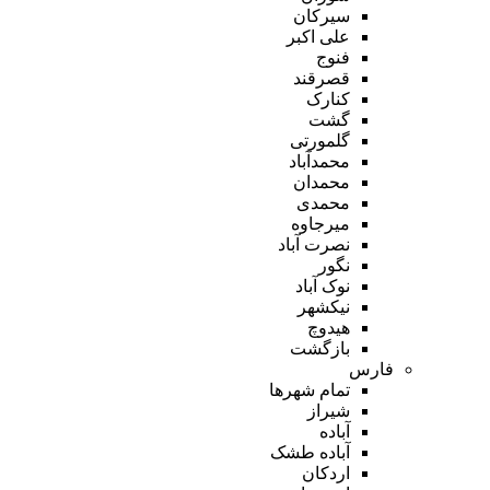
سیرکان
علی اکبر
فنوج
قصرقند
کنارک
گشت
گلمورتی
محمدآباد
محمدان
محمدی
میرجاوه
نصرت آباد
نگور
نوک آباد
نیکشهر
هیدوچ
بازگشت
فارس
تمام شهر‌ها
شیراز
آباده
آباده طشک
اردکان