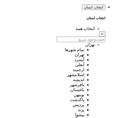
انتخاب استان
انتخاب استان
انتخاب همه
×
تهران
تمام شهر‌ها
تهران
آبسرد
آبعلی
ارجمند
اسلامشهر
اندیشه
باقرشهر
باغستان
بومهن
پاکدشت
پردیس
پرند
پیشوا