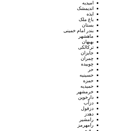
امیدیه
اندیمشک
ایذه
باغ ملک
بستان
بندر امام خمینی
ماهشهر
بهبهان
ترکالکی
جایزان
چمران
چوبیده
حر
حسینیه
حمزه
حمیدیه
خرمشهر
دارخوین
دزآب
دزفول
دهدز
رامشیر
رامهرمز
رفیع