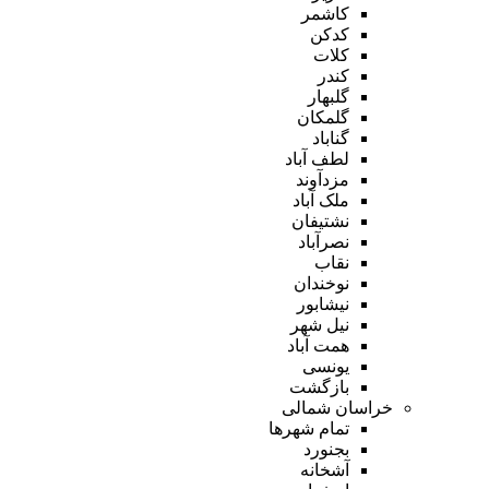
کاشمر
کدکن
کلات
کندر
گلبهار
گلمکان
گناباد
لطف آباد
مزدآوند
ملک آباد
نشتیفان
نصرآباد
نقاب
نوخندان
نیشابور
نیل شهر
همت آباد
یونسی
بازگشت
خراسان شمالی
تمام شهر‌ها
بجنورد
آشخانه