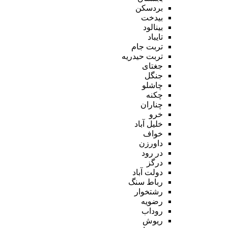
بردسکن
بیدخت
بینالود
تایباد
تربت جام
تربت حیدریه
جغتای
جنگل
چاشلو
چکنه
چناران
خرو
خلیل آباد
خواف
داورزن
در رود
درگز
دولت آباد
رباط سنگ
رشتخوار
رضویه
روداب
ریوش