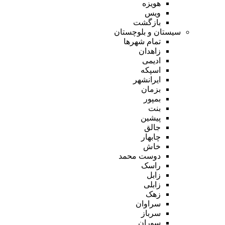
هویزه
ویس
بازگشت
سیستان و بلوچستان
تمام شهر‌ها
زاهدان
ادیمی
اسپکه
ایرانشهر
بزمان
بمپور
بنت
پیشین
جالق
چابهار
خاش
دوست محمد
راسک
زابل
زابلی
زهک
سراوان
سرباز
سوران