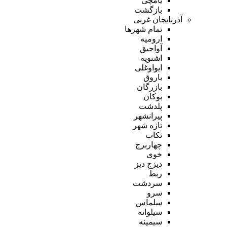
یامچی
بازگشت
آذربایجان غربی
تمام شهر‌ها
ارومیه
آواجیق
اشنویه
ایواوغلی
باروق
بازرگان
بوکان
پلدشت
پیرانشهر
تازه شهر
تکاب
چهاربرج
خوی
دیزج دیز
ربط
سردشت
سرو
سلماس
سیلوانه
سیمینه