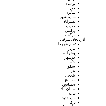
لواسان
ملارد
میگون
نسیم شهر
نصیرآباد
وحیدیه
ورامین
بازگشت
آذربایجان شرقی
تمام شهر‌ها
تبریز
آبش احمد
آذرشهر
آقکند
اسکو
اهر
ایلخچی
باسمنج
بخشایش
بستان آباد
بناب
ناب جدید
ترک