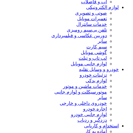
آب و فاضلاب
لوازم الکترونیکی
صوتی و تصویری
تعمیرات موبایل
خدمات سانترال
تلفن بی‌سیم رومیزی
دوربین عکاسی و فیلمبرداری
سایر
سیم کارت
گوشی موبایل
لپ تاپ و تبلت
لوازم جانبی موبایل
خودرو و وسایل نقلیه
تزئینات خودرو
لوازم یدکی
خدمات ماشین و موتور
موتورسیکلت و لوازم جانبی
سایر
خودروی داخلی و خارجی
اجاره خودرو
لوازم جانبی خودرو
دزدگیر و ردیاب
استخدام و کاریابی
آماده به کار