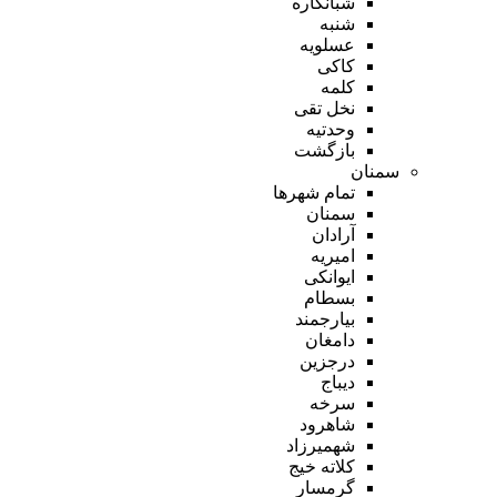
شبانکاره
شنبه
عسلویه
کاکی
کلمه
نخل تقی
وحدتیه
بازگشت
سمنان
تمام شهر‌ها
سمنان
آرادان
امیریه
ایوانکی
بسطام
بیارجمند
دامغان
درجزین
دیباج
سرخه
شاهرود
شهمیرزاد
کلاته خیج
گرمسار