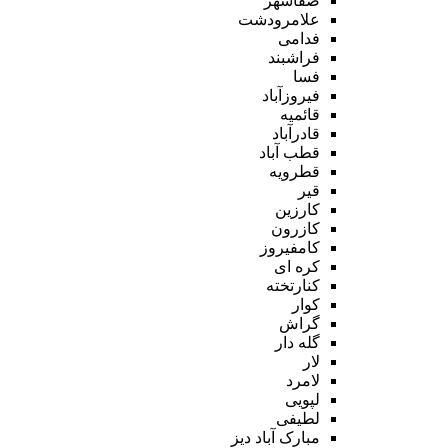
صفاشهر
علامرودشت
فدامی
فراشبند
فسا
فیروزآباد
قائمیه
قادرآباد
قطب آباد
قطرویه
قیر
کارزین
کازرون
کامفیروز
کره ای
کنارتخته
کوار
گراش
گله دار
لار
لامرد
لپویی
لطیفی
مبارک آباد دیز