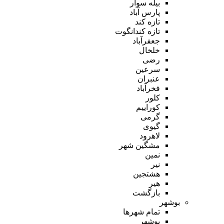
بیله سوار
پارس آباد
تازه کند
تازه کندانگوت
جعفرآباد
خلخال
رضی
سرعین
عنبران
فخرآباد
کلور
کوراییم
گرمی
گیوی
لاهرود
مشگین شهر
نمین
نیر
هشتجین
هیر
بازگشت
بوشهر
تمام شهر‌ها
بوشهر