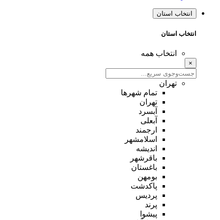
انتخاب استان
انتخاب استان
انتخاب همه
×
تهران
تمام شهر‌ها
تهران
آبسرد
آبعلی
ارجمند
اسلامشهر
اندیشه
باقرشهر
باغستان
بومهن
پاکدشت
پردیس
پرند
پیشوا