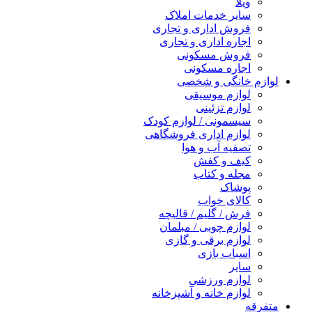
ویلا
سایر خدمات املاک
فروش اداری و تجاری
اجاره اداری و تجاری
فروش مسکونی
اجاره مسکونی
لوازم خانگی و شخصی
لوازم موسیقی
لوازم تزئینی
سیسمونی / لوازم کودک
لوازم اداری فروشگاهی
تصفیه آب و هوا
کیف و کفش
مجله و کتاب
پوشاک
کالای خواب
فرش / گلیم / قالیچه
لوازم چوبی / مبلمان
لوازم برقی و گازی
اسباب بازی
سایر
لوازم ورزشی
لوازم خانه و آشپزخانه
متفرقه