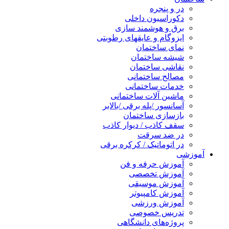
در و پنجره
دکوراسیون داخلی
برق و هوشمند سازی
ایزوگام و عایقهای رطوبتی
نمای ساختمان
شیشه ساختمان
نقاشی ساختمان
مصالح ساختمانی
خدمات ساختمانی
ماشین آلات ساختمانی
آسانسور /پله برقی /بالابر
بازسازی ساختمان
سقف کاذب / دیوار کاذب
در ضد سرقت
در اتوماتیک / کرکره برقی
آموزشی
آموزش حرفه و فن
آموزش تخصصی
آموزش موسیقی
آموزش کامپیوتر
آموزش ورزشی
تدریس خصوصی
پروژه‌های دانشگاهی