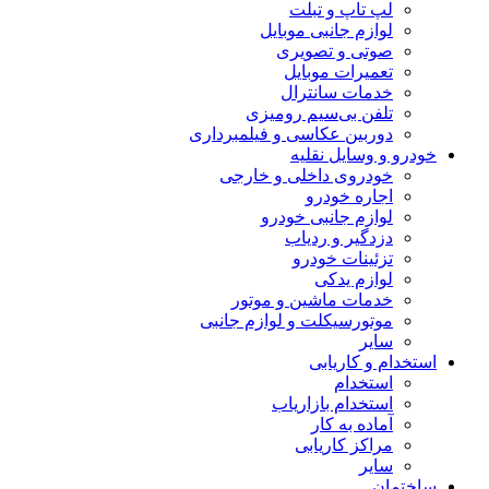
لپ تاپ و تبلت
لوازم جانبی موبایل
صوتی و تصویری
تعمیرات موبایل
خدمات سانترال
تلفن بی‌سیم رومیزی
دوربین عکاسی و فیلمبرداری
خودرو و وسایل نقلیه
خودروی داخلی و خارجی
اجاره خودرو
لوازم جانبی خودرو
دزدگیر و ردیاب
تزئینات خودرو
لوازم یدکی
خدمات ماشین و موتور
موتورسیکلت و لوازم جانبی
سایر
استخدام و کاریابی
استخدام
استخدام بازاریاب
آماده به کار
مراکز کاریابی
سایر
ساختمان