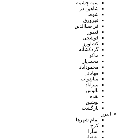
سیه چشمه
شاهین دژ
شوط
فیرورق
قر ضیاالدین
قطور
قوشچی
کشاورز
گردکشانه
ماکو
محمدیار
محمودآباد
مهاباد
میاندوآب
میرآباد
نالوس
نقده
نوشین
بازگشت
البرز
تمام شهر‌ها
کرج
اسارا
اشتهارد