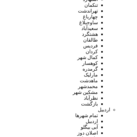
تنکمان
تهراندشت
چهارباغ
ساوجبلاغ
سعیدآباد
هشتگرد
طالقان
فردیس
کردان
کمال شهر
کوهسار
گرمدره
مارلیک
ماهدشت
محمدشهر
مشکین شهر
نظرآباد
بازگشت
اردبیل
تمام شهر‌ها
اردبیل
آبی بیگلو
اصلان دوز