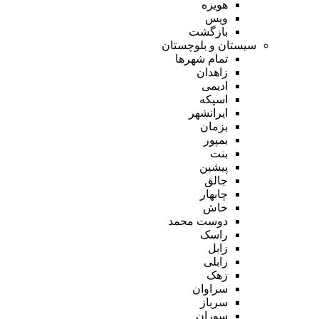
هویزه
ویس
بازگشت
سیستان و بلوچستان
تمام شهر‌ها
زاهدان
ادیمی
اسپکه
ایرانشهر
بزمان
بمپور
بنت
پیشین
جالق
چابهار
خاش
دوست محمد
راسک
زابل
زابلی
زهک
سراوان
سرباز
سوران