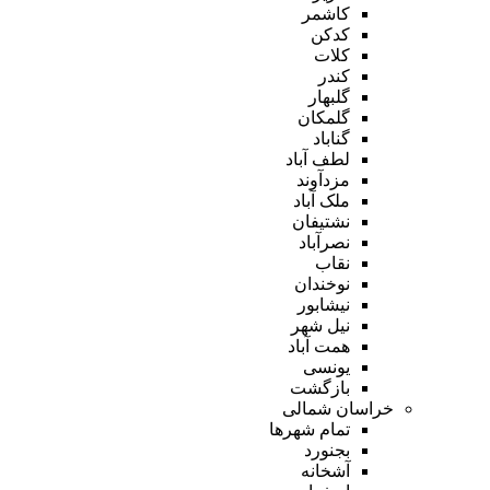
کاشمر
کدکن
کلات
کندر
گلبهار
گلمکان
گناباد
لطف آباد
مزدآوند
ملک آباد
نشتیفان
نصرآباد
نقاب
نوخندان
نیشابور
نیل شهر
همت آباد
یونسی
بازگشت
خراسان شمالی
تمام شهر‌ها
بجنورد
آشخانه