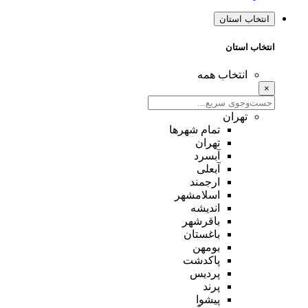
انتخاب استان
انتخاب استان
انتخاب همه
×
تهران
تمام شهر‌ها
تهران
آبسرد
آبعلی
ارجمند
اسلامشهر
اندیشه
باقرشهر
باغستان
بومهن
پاکدشت
پردیس
پرند
پیشوا