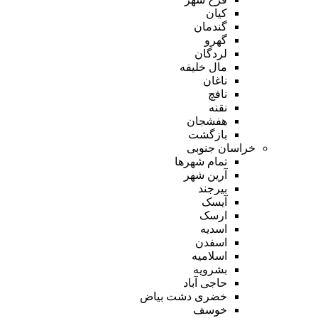
کیان
گندمان
گهرو
لردگان
مال خلیفه
ناغان
نافچ
نقنه
هفشجان
بازگشت
خراسان جنوبی
تمام شهر‌ها
آرین شهر
بیرجند
آیسک
ارسک
اسدیه
اسفدن
اسلامیه
بشرویه
حاجی آباد
خضری دشت بیاض
خوسف