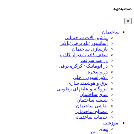
دسته‌بندی‌ها
×
ساختمان
ماشین آلات ساختمانی
آسانسور /پله برقی /بالابر
بازسازی ساختمان
سقف کاذب / دیوار کاذب
در ضد سرقت
در اتوماتیک / کرکره برقی
در و پنجره
دکوراسیون داخلی
برق و هوشمند سازی
ایزوگام و عایقهای رطوبتی
نمای ساختمان
شیشه ساختمان
نقاشی ساختمان
مصالح ساختمانی
خدمات ساختمانی
آموزشی
سایر