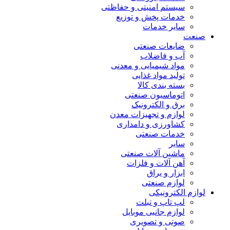
سیستم امنیتی و حفاظتی
خدمات پخش و توزیع
سایر خدمات
صنعت
ضایعات صنعتی
آب و فاضلاب
مواد شیمیایی و معدنی
تولید مواد غذایی
بسته بندی کالا
اتوماسیون صنعتی
برق و الکترونیک
لوازم و تجهیزات معدن
کشاورزی و دامداری
خدمات صنعتی
سایر
ماشین آلات صنعتی
آهن آلات و فلزات
ابزار و یراق
لوازم صنعتی
لوازم الکترونیکی
لپ تاپ و تبلت
لوازم جانبی موبایل
صوتی و تصویری