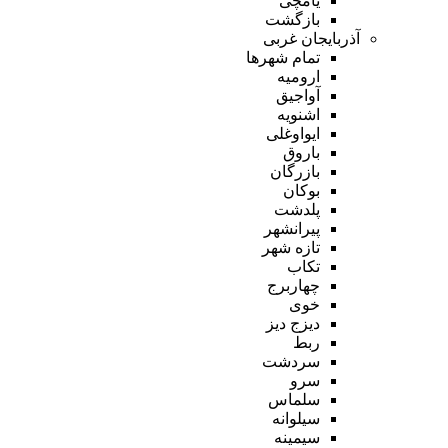
یامچی
بازگشت
آذربایجان غربی
تمام شهر‌ها
ارومیه
آواجیق
اشنویه
ایواوغلی
باروق
بازرگان
بوکان
پلدشت
پیرانشهر
تازه شهر
تکاب
چهاربرج
خوی
دیزج دیز
ربط
سردشت
سرو
سلماس
سیلوانه
سیمینه