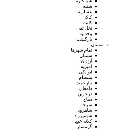
شبانکاره
شنبه
عسلویه
کاکی
کلمه
نخل تقی
وحدتیه
بازگشت
سمنان
تمام شهر‌ها
سمنان
آرادان
امیریه
ایوانکی
بسطام
بیارجمند
دامغان
درجزین
دیباج
سرخه
شاهرود
شهمیرزاد
کلاته خیج
گرمسار