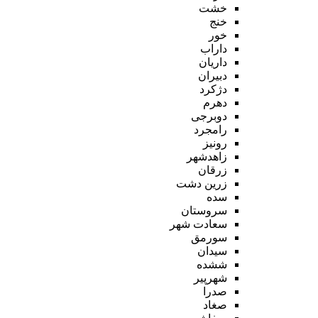
خشت
خنج
خور
داراب
داریان
دبیران
دژکرد
دهرم
دوبرجی
رامجرد
رونیز
زاهدشهر
زرقان
زرین دشت
سده
سروستان
سعادت شهر
سورمق
سیدان
ششده
شهرپیر
صدرا
صغاد