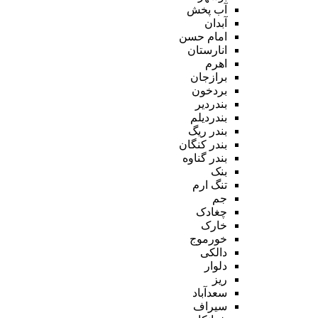
آب پخش
آبدان
امام حسن
انارستان
اهرم
برازجان
بردخون
بندردیر
بندردیلم
بندر ریگ
بندر کنگان
بندر گناوه
بنک
تنگ ارم
جم
چغادک
خارک
خورموج
دالکی
دلوار
ریز
سعدآباد
سیراف