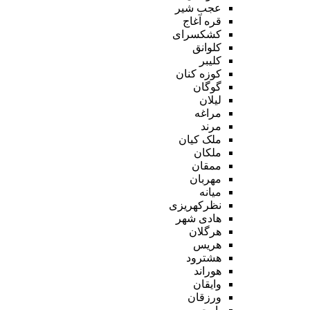
عجب شیر
قره آغاج
کشکسرای
کلوانق
کلیبر
کوزه کنان
گوگان
لیلان
مراغه
مرند
ملک کیان
ملکان
ممقان
مهربان
میانه
نظرکهریزی
هادی شهر
هرگلان
هریس
هشترود
هوراند
وایقان
ورزقان