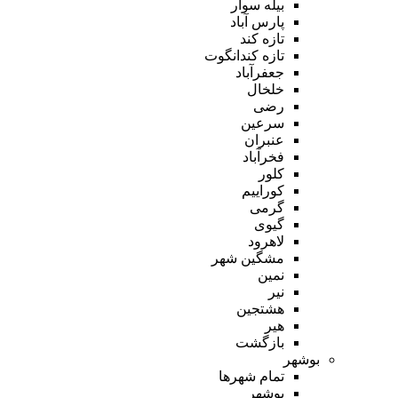
بیله سوار
پارس آباد
تازه کند
تازه کندانگوت
جعفرآباد
خلخال
رضی
سرعین
عنبران
فخرآباد
کلور
کوراییم
گرمی
گیوی
لاهرود
مشگین شهر
نمین
نیر
هشتجین
هیر
بازگشت
بوشهر
تمام شهر‌ها
بوشهر