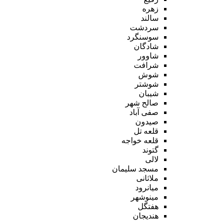
زهره
سالند
سردشت
سوسنگرد
شادگان
شاوور
شرافت
شوش
شوشتر
شیبان
صالح شهر
صفی آباد
صیدون
قلعه تل
قلعه خواجه
گتوند
لالی
مسجد سلیمان
ملاثانی
میانرود
مینوشهر
هفتگل
هندیجان