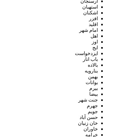
ارسنجان
استهبان
اشکنان
افزر
اقلید
امام شهر
اهل
اوز
ایج
ایزدخواست
باب انار
بالاده
بنارویه
بهمن
بوانات
بیرم
بیضا
جنت شهر
جهرم
جویم
حسن آباد
خان زنیان
خاوران
خرامه