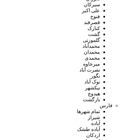
سیرکان
علی اکبر
فنوج
قصرقند
کنارک
گشت
گلمورتی
محمدآباد
محمدان
محمدی
میرجاوه
نصرت آباد
نگور
نوک آباد
نیکشهر
هیدوچ
بازگشت
فارس
تمام شهر‌ها
شیراز
آباده
آباده طشک
اردکان