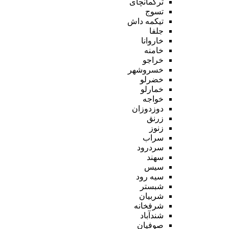
ترکمانچای
تسوج
تیکمه داش
جلفا
خاروانا
خامنه
خراجو
خسروشهر
خضرلو
خمارلو
خواجه
دوزدوزان
زرنق
زنوز
سراب
سردرود
سهند
سیس
سیه رود
شبستر
شربیان
شرفخانه
شندآباد
صوفیان