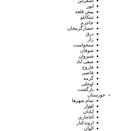
اسفراین
ایور
پیش قلعه
تیتکانلو
جاجرم
حصارگرمخان
درق
راز
سنخواست
شوقان
شیروان
صفی آباد
فاروج
قاضی
گرمه
لوجلی
بازگشت
خوزستان
تمام شهر‌ها
اهواز
آبادان
آغاجاری
اروندکنار
الوان