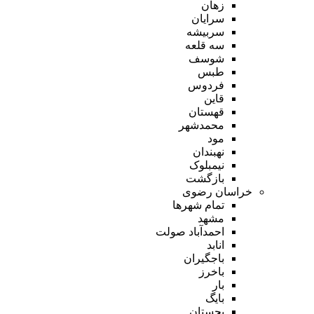
زهان
سرایان
سربیشه
سه قلعه
شوسف
طبس
فردوس
قاین
قهستان
محمدشهر
مود
نهبندان
نیمبلوک
بازگشت
خراسان رضوی
تمام شهر‌ها
مشهد
احمدآباد صولت
انابد
باجگیران
باخرز
بار
بایگ
بجستان