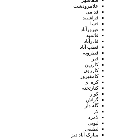
صفاشهر
علامرودشت
فدامی
فراشبند
فسا
فیروزآباد
قائمیه
قادرآباد
قطب آباد
قطرویه
قیر
کارزین
کازرون
کامفیروز
کره ای
کنارتخته
کوار
گراش
گله دار
لار
لامرد
لپویی
لطیفی
مبارک آباد دیز