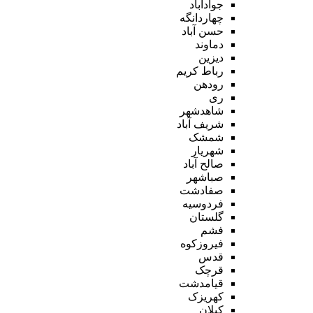
جوادآباد
چهاردانگه
حسن آباد
دماوند
دیزین
رباط کریم
رودهن
ری
شاهدشهر
شریف آباد
شمشک
شهریار
صالح آباد
صباشهر
صفادشت
فردوسیه
گلستان
فشم
فیروزکوه
قدس
قرچک
قیامدشت
کهریزک
کیلان