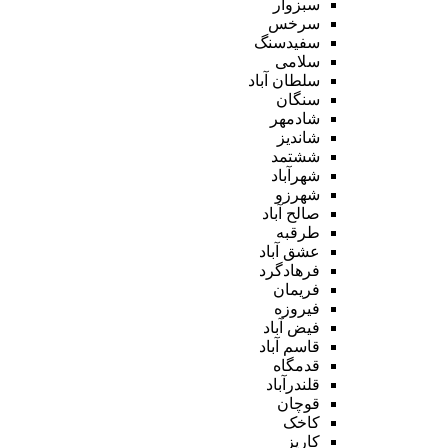
سبزوار
سرخس
سفیدسنگ
سلامی
سلطان آباد
سنگان
شادمهر
شاندیز
ششتمد
شهرآباد
شهرزو
صالح آباد
طرقبه
عشق آباد
فرهادگرد
فریمان
فیروزه
فیض آباد
قاسم آباد
قدمگاه
قلندرآباد
قوچان
کاخک
کاریز