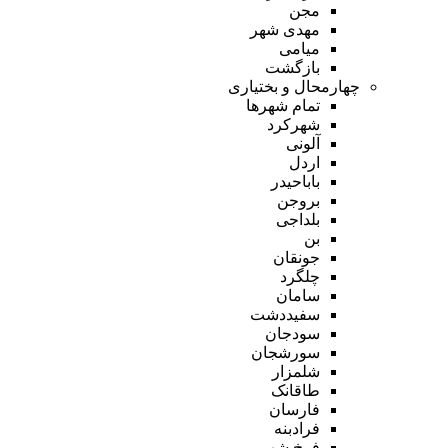
مجن
مهدی شهر
میامی
بازگشت
چهارمحال و بختیاری
تمام شهر‌ها
شهرکرد
آلونی
اردل
باباحیدر
بروجن
بلداجی
بن
جونقان
چلگرد
سامان
سفیددشت
سودجان
سورشجان
شلمزار
طاقانک
فارسان
فرادبنه
فرخ شهر