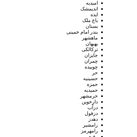
امیدیه
اندیمشک
ایذه
باغ ملک
بستان
بندر امام خمینی
ماهشهر
بهبهان
ترکالکی
جایزان
چمران
چوبیده
حر
حسینیه
حمزه
حمیدیه
خرمشهر
دارخوین
دزآب
دزفول
دهدز
رامشیر
رامهرمز
رفیع