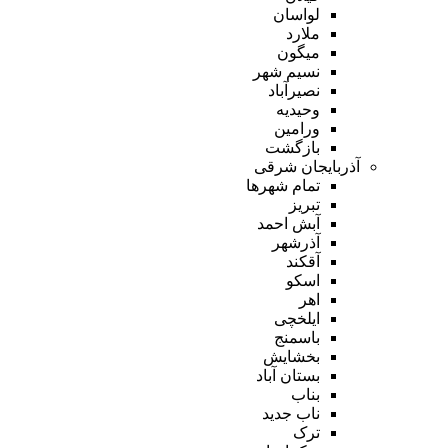
لواسان
ملارد
میگون
نسیم شهر
نصیرآباد
وحیدیه
ورامین
بازگشت
آذربایجان شرقی
تمام شهر‌ها
تبریز
آبش احمد
آذرشهر
آقکند
اسکو
اهر
ایلخچی
باسمنج
بخشایش
بستان آباد
بناب
ناب جدید
ترک