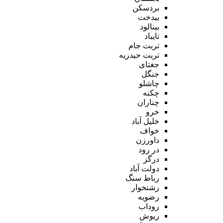
بردسکن
بیدخت
بینالود
تایباد
تربت جام
تربت حیدریه
جغتای
جنگل
چاشلو
چکنه
چناران
خرو
خلیل آباد
خواف
داورزن
در رود
درگز
دولت آباد
رباط سنگ
رشتخوار
رضویه
روداب
ریوش