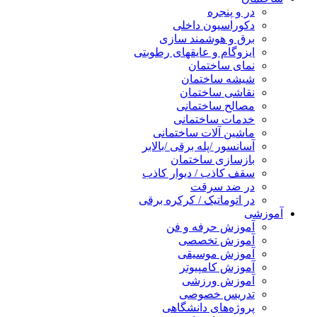
در و پنجره
دکوراسیون داخلی
برق و هوشمند سازی
ایزوگام و عایقهای رطوبتی
نمای ساختمان
شیشه ساختمان
نقاشی ساختمان
مصالح ساختمانی
خدمات ساختمانی
ماشین آلات ساختمانی
آسانسور /پله برقی /بالابر
بازسازی ساختمان
سقف کاذب / دیوار کاذب
در ضد سرقت
در اتوماتیک / کرکره برقی
آموزشی
آموزش حرفه و فن
آموزش تخصصی
آموزش موسیقی
آموزش کامپیوتر
آموزش ورزشی
تدریس خصوصی
پروژه‌های دانشگاهی