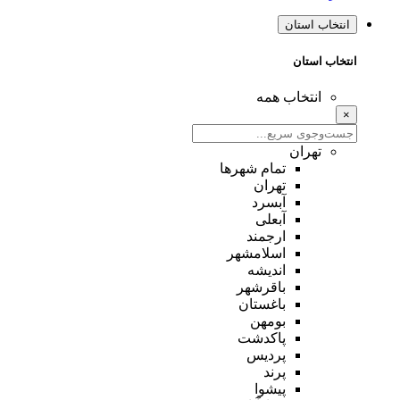
انتخاب استان
انتخاب استان
انتخاب همه
×
تهران
تمام شهر‌ها
تهران
آبسرد
آبعلی
ارجمند
اسلامشهر
اندیشه
باقرشهر
باغستان
بومهن
پاکدشت
پردیس
پرند
پیشوا