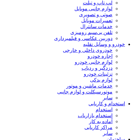
لپ تاپ و تبلت
لوازم جانبی موبایل
صوتی و تصویری
تعمیرات موبایل
خدمات سانترال
تلفن بی‌سیم رومیزی
دوربین عکاسی و فیلمبرداری
خودرو و وسایل نقلیه
خودروی داخلی و خارجی
اجاره خودرو
لوازم جانبی خودرو
دزدگیر و ردیاب
تزئینات خودرو
لوازم یدکی
خدمات ماشین و موتور
موتورسیکلت و لوازم جانبی
سایر
استخدام و کاریابی
استخدام
استخدام بازاریاب
آماده به کار
مراکز کاریابی
سایر
ساختمان