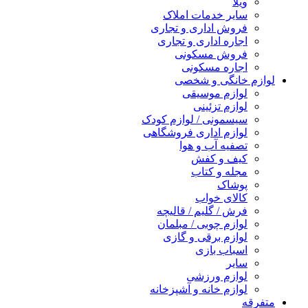
ویلا
سایر خدمات املاک
فروش اداری و تجاری
اجاره اداری و تجاری
فروش مسکونی
اجاره مسکونی
لوازم خانگی و شخصی
لوازم موسیقی
لوازم تزئینی
سیسمونی / لوازم کودک
لوازم اداری فروشگاهی
تصفیه آب و هوا
کیف و کفش
مجله و کتاب
پوشاک
کالای خواب
فرش / گلیم / قالیچه
لوازم چوبی / مبلمان
لوازم برقی و گازی
اسباب بازی
سایر
لوازم ورزشی
لوازم خانه و آشپزخانه
متفرقه