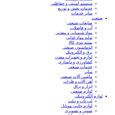
سیستم امنیتی و حفاظتی
خدمات پخش و توزیع
سایر خدمات
صنعت
ضایعات صنعتی
آب و فاضلاب
مواد شیمیایی و معدنی
تولید مواد غذایی
بسته بندی کالا
اتوماسیون صنعتی
برق و الکترونیک
لوازم و تجهیزات معدن
کشاورزی و دامداری
خدمات صنعتی
سایر
ماشین آلات صنعتی
آهن آلات و فلزات
ابزار و یراق
لوازم صنعتی
لوازم الکترونیکی
لپ تاپ و تبلت
لوازم جانبی موبایل
صوتی و تصویری