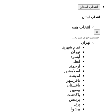
انتخاب استان
انتخاب استان
انتخاب همه
×
تهران
تمام شهر‌ها
تهران
آبسرد
آبعلی
ارجمند
اسلامشهر
اندیشه
باقرشهر
باغستان
بومهن
پاکدشت
پردیس
پرند
پیشوا