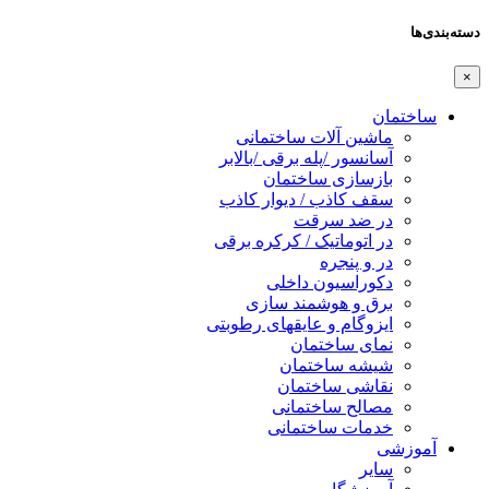
دسته‌بندی‌ها
×
ساختمان
ماشین آلات ساختمانی
آسانسور /پله برقی /بالابر
بازسازی ساختمان
سقف کاذب / دیوار کاذب
در ضد سرقت
در اتوماتیک / کرکره برقی
در و پنجره
دکوراسیون داخلی
برق و هوشمند سازی
ایزوگام و عایقهای رطوبتی
نمای ساختمان
شیشه ساختمان
نقاشی ساختمان
مصالح ساختمانی
خدمات ساختمانی
آموزشی
سایر