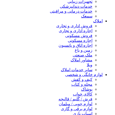
تجهیزات زیبایی
خدمات دندانپزشکی
خدمات درمانی و مراقبتی
سمعک
املاک
فروش اداری و تجاری
اجاره اداری و تجاری
فروش مسکونی
اجاره مسکونی
اجاره اتاق و پانسیون
زمین و باغ
ملک صنعتی
مشاور املاک
ویلا
سایر خدمات املاک
لوازم خانگی و شخصی
کیف و کفش
مجله و کتاب
پوشاک
کالای خواب
فرش / گلیم / قالیچه
لوازم چوبی / مبلمان
لوازم برقی و گازی
اسباب بازی