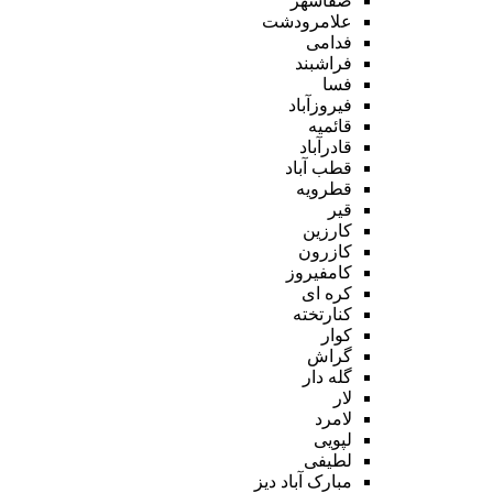
صفاشهر
علامرودشت
فدامی
فراشبند
فسا
فیروزآباد
قائمیه
قادرآباد
قطب آباد
قطرویه
قیر
کارزین
کازرون
کامفیروز
کره ای
کنارتخته
کوار
گراش
گله دار
لار
لامرد
لپویی
لطیفی
مبارک آباد دیز