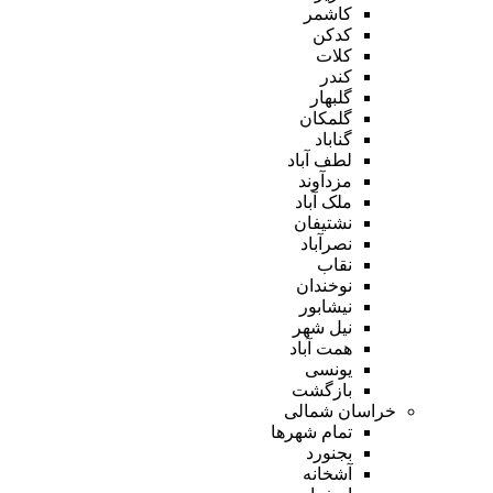
کاشمر
کدکن
کلات
کندر
گلبهار
گلمکان
گناباد
لطف آباد
مزدآوند
ملک آباد
نشتیفان
نصرآباد
نقاب
نوخندان
نیشابور
نیل شهر
همت آباد
یونسی
بازگشت
خراسان شمالی
تمام شهر‌ها
بجنورد
آشخانه