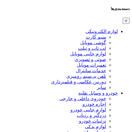
دسته‌بندی‌ها
×
لوازم الکترونیکی
سیم کارت
گوشی موبایل
لپ تاپ و تبلت
لوازم جانبی موبایل
صوتی و تصویری
تعمیرات موبایل
خدمات سانترال
تلفن بی‌سیم رومیزی
دوربین عکاسی و فیلمبرداری
سایر
خودرو و وسایل نقلیه
خودروی داخلی و خارجی
اجاره خودرو
لوازم جانبی خودرو
دزدگیر و ردیاب
تزئینات خودرو
لوازم یدکی