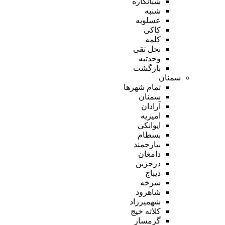
شبانکاره
شنبه
عسلویه
کاکی
کلمه
نخل تقی
وحدتیه
بازگشت
سمنان
تمام شهر‌ها
سمنان
آرادان
امیریه
ایوانکی
بسطام
بیارجمند
دامغان
درجزین
دیباج
سرخه
شاهرود
شهمیرزاد
کلاته خیج
گرمسار