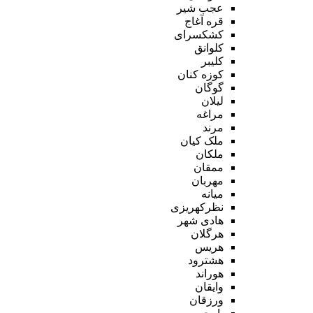
عجب شیر
قره آغاج
کشکسرای
کلوانق
کلیبر
کوزه کنان
گوگان
لیلان
مراغه
مرند
ملک کیان
ملکان
ممقان
مهربان
میانه
نظرکهریزی
هادی شهر
هرگلان
هریس
هشترود
هوراند
وایقان
ورزقان