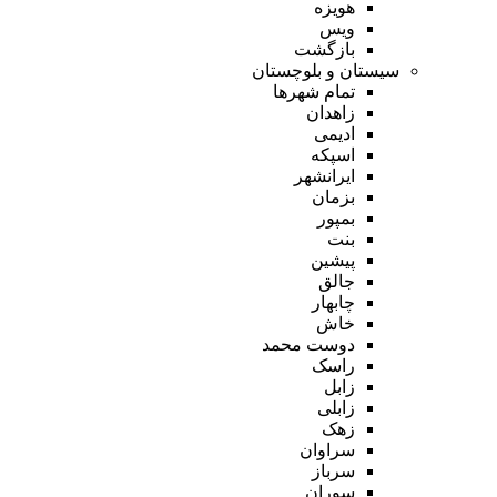
هویزه
ویس
بازگشت
سیستان و بلوچستان
تمام شهر‌ها
زاهدان
ادیمی
اسپکه
ایرانشهر
بزمان
بمپور
بنت
پیشین
جالق
چابهار
خاش
دوست محمد
راسک
زابل
زابلی
زهک
سراوان
سرباز
سوران