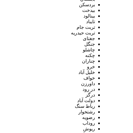
بردسکن
بیدخت
بینالود
تایباد
تربت جام
تربت حیدریه
جغتای
جنگل
چاشلو
چکنه
چناران
خرو
خلیل آباد
خواف
داورزن
در رود
درگز
دولت آباد
رباط سنگ
رشتخوار
رضویه
روداب
ریوش