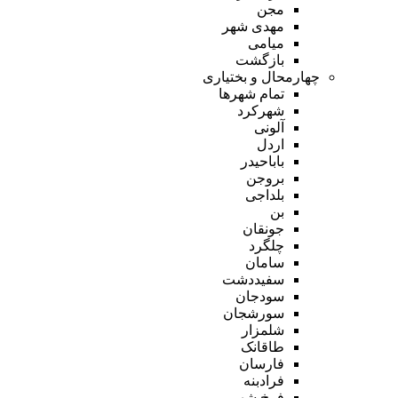
مجن
مهدی شهر
میامی
بازگشت
چهارمحال و بختیاری
تمام شهر‌ها
شهرکرد
آلونی
اردل
باباحیدر
بروجن
بلداجی
بن
جونقان
چلگرد
سامان
سفیددشت
سودجان
سورشجان
شلمزار
طاقانک
فارسان
فرادبنه
فرخ شهر