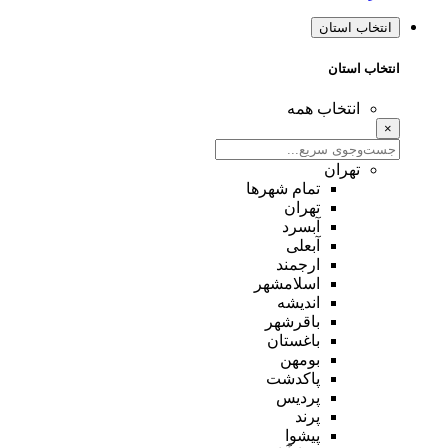
انتخاب استان
انتخاب استان
انتخاب همه
×
تهران
تمام شهر‌ها
تهران
آبسرد
آبعلی
ارجمند
اسلامشهر
اندیشه
باقرشهر
باغستان
بومهن
پاکدشت
پردیس
پرند
پیشوا