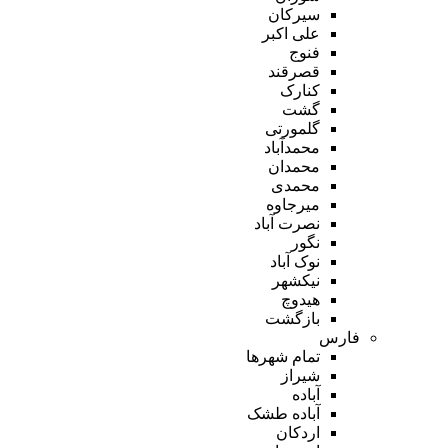
سیرکان
علی اکبر
فنوج
قصرقند
کنارک
گشت
گلمورتی
محمدآباد
محمدان
محمدی
میرجاوه
نصرت آباد
نگور
نوک آباد
نیکشهر
هیدوچ
بازگشت
فارس
تمام شهر‌ها
شیراز
آباده
آباده طشک
اردکان