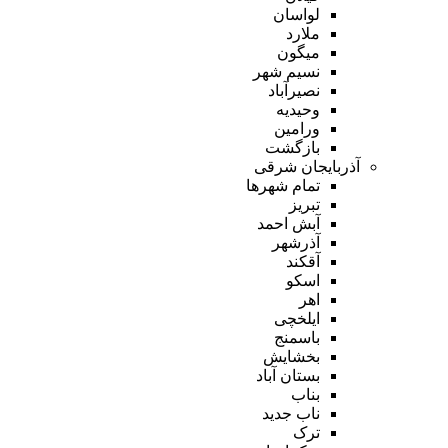
لواسان
ملارد
میگون
نسیم شهر
نصیرآباد
وحیدیه
ورامین
بازگشت
آذربایجان شرقی
تمام شهر‌ها
تبریز
آبش احمد
آذرشهر
آقکند
اسکو
اهر
ایلخچی
باسمنج
بخشایش
بستان آباد
بناب
ناب جدید
ترک