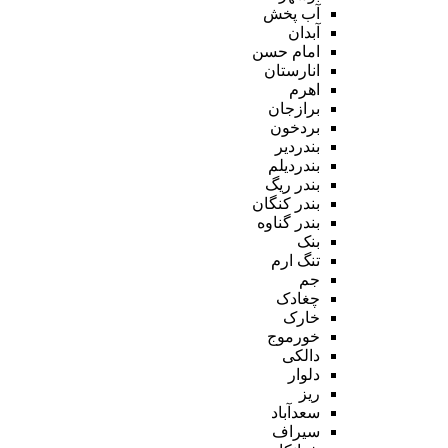
آب پخش
آبدان
امام حسن
انارستان
اهرم
برازجان
بردخون
بندردیر
بندردیلم
بندر ریگ
بندر کنگان
بندر گناوه
بنک
تنگ ارم
جم
چغادک
خارک
خورموج
دالکی
دلوار
ریز
سعدآباد
سیراف