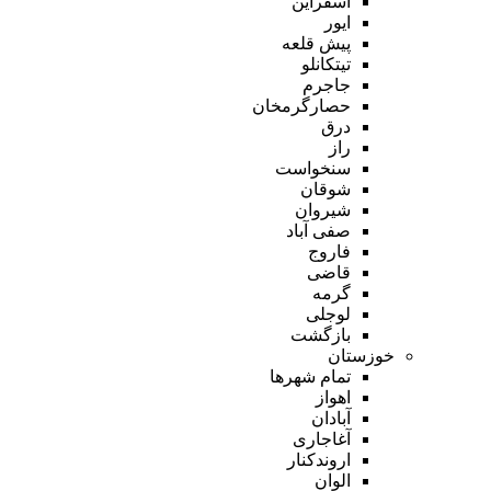
اسفراین
ایور
پیش قلعه
تیتکانلو
جاجرم
حصارگرمخان
درق
راز
سنخواست
شوقان
شیروان
صفی آباد
فاروج
قاضی
گرمه
لوجلی
بازگشت
خوزستان
تمام شهر‌ها
اهواز
آبادان
آغاجاری
اروندکنار
الوان