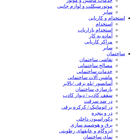
خدمات ماشین و موتور
موتورسیکلت و لوازم جانبی
سایر
استخدام و کاریابی
استخدام
استخدام بازاریاب
آماده به کار
مراکز کاریابی
سایر
ساختمان
نقاشی ساختمان
مصالح ساختمانی
خدمات ساختمانی
ماشین آلات ساختمانی
آسانسور /پله برقی /بالابر
بازسازی ساختمان
سقف کاذب / دیوار کاذب
در ضد سرقت
در اتوماتیک / کرکره برقی
در و پنجره
دکوراسیون داخلی
برق و هوشمند سازی
ایزوگام و عایقهای رطوبتی
نمای ساختمان