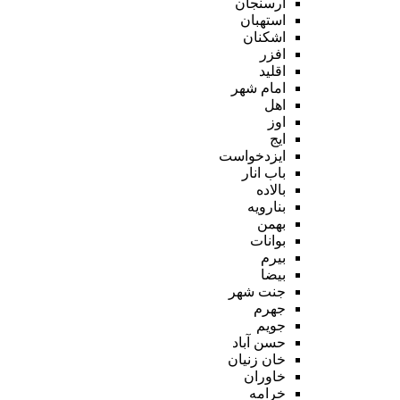
ارسنجان
استهبان
اشکنان
افزر
اقلید
امام شهر
اهل
اوز
ایج
ایزدخواست
باب انار
بالاده
بنارویه
بهمن
بوانات
بیرم
بیضا
جنت شهر
جهرم
جویم
حسن آباد
خان زنیان
خاوران
خرامه