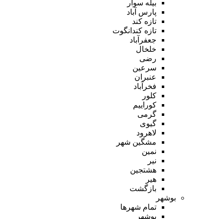
بیله سوار
پارس آباد
تازه کند
تازه کندانگوت
جعفرآباد
خلخال
رضی
سرعین
عنبران
فخرآباد
کلور
کوراییم
گرمی
گیوی
لاهرود
مشگین شهر
نمین
نیر
هشتجین
هیر
بازگشت
بوشهر
تمام شهر‌ها
بوشهر