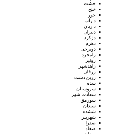
خشت
خنج
خور
داراب
داریان
دبیران
دژکرد
دهرم
دوبرجی
رامجرد
رونیز
زاهدشهر
زرقان
زرین دشت
سده
سروستان
سعادت شهر
سورمق
سیدان
ششده
شهرپیر
صدرا
صغاد