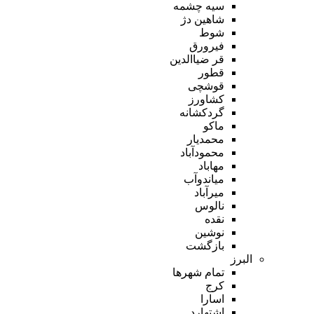
سیه چشمه
شاهین دژ
شوط
فیرورق
قر ضیاالدین
قطور
قوشچی
کشاورز
گردکشانه
ماکو
محمدیار
محمودآباد
مهاباد
میاندوآب
میرآباد
نالوس
نقده
نوشین
بازگشت
البرز
تمام شهر‌ها
کرج
اسارا
اشتهارد