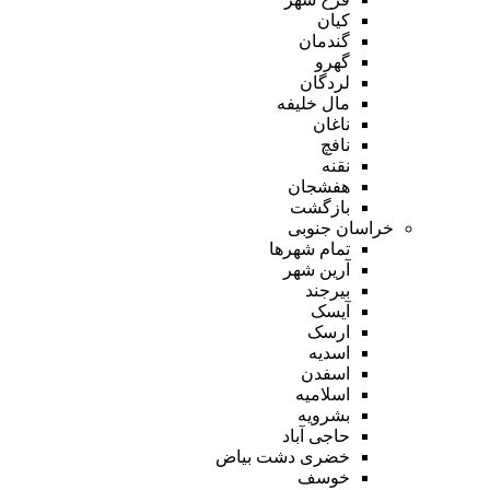
کیان
گندمان
گهرو
لردگان
مال خلیفه
ناغان
نافچ
نقنه
هفشجان
بازگشت
خراسان جنوبی
تمام شهر‌ها
آرین شهر
بیرجند
آیسک
ارسک
اسدیه
اسفدن
اسلامیه
بشرویه
حاجی آباد
خضری دشت بیاض
خوسف