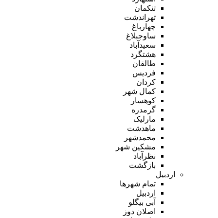
تنکمان
تهراندشت
چهارباغ
ساوجبلاغ
سعیدآباد
هشتگرد
طالقان
فردیس
کردان
کمال شهر
کوهسار
گرمدره
مارلیک
ماهدشت
محمدشهر
مشکین شهر
نظرآباد
بازگشت
اردبیل
تمام شهر‌ها
اردبیل
آبی بیگلو
اصلان دوز