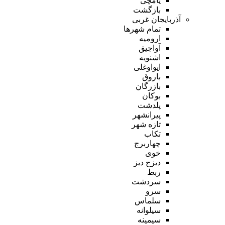
یامچی
بازگشت
آذربایجان غربی
تمام شهر‌ها
ارومیه
آواجیق
اشنویه
ایواوغلی
باروق
بازرگان
بوکان
پلدشت
پیرانشهر
تازه شهر
تکاب
چهاربرج
خوی
دیزج دیز
ربط
سردشت
سرو
سلماس
سیلوانه
سیمینه