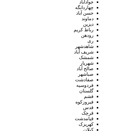
جوادآباد
چهاردانگه
حسن آباد
دماوند
دیزین
رباط کریم
رودهن
ری
شاهدشهر
شریف آباد
شمشک
شهریار
صالح آباد
صباشهر
صفادشت
فردوسیه
گلستان
فشم
فیروزکوه
قدس
قرچک
قیامدشت
کهریزک
کیلان