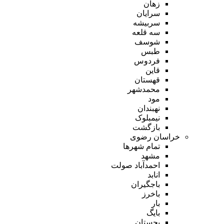
زهان
سرایان
سربیشه
سه قلعه
شوسف
طبس
فردوس
قاین
قهستان
محمدشهر
مود
نهبندان
نیمبلوک
بازگشت
خراسان رضوی
تمام شهر‌ها
مشهد
احمدآباد صولت
انابد
باجگیران
باخرز
بار
بایگ
بجستان