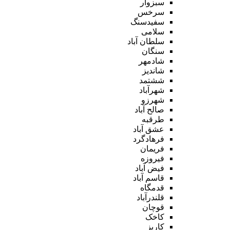
سبزوار
سرخس
سفیدسنگ
سلامی
سلطان آباد
سنگان
شادمهر
شاندیز
ششتمد
شهرآباد
شهرزو
صالح آباد
طرقبه
عشق آباد
فرهادگرد
فریمان
فیروزه
فیض آباد
قاسم آباد
قدمگاه
قلندرآباد
قوچان
کاخک
کاریز