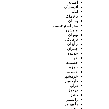
امیدیه
اندیمشک
ایذه
باغ ملک
بستان
بندر امام خمینی
ماهشهر
بهبهان
ترکالکی
جایزان
چمران
چوبیده
حر
حسینیه
حمزه
حمیدیه
خرمشهر
دارخوین
دزآب
دزفول
دهدز
رامشیر
رامهرمز
رفیع