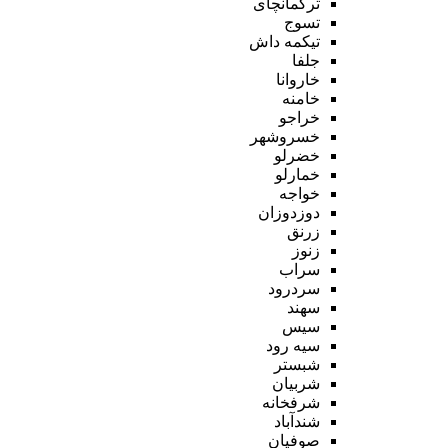
ترکمانچای
تسوج
تیکمه داش
جلفا
خاروانا
خامنه
خراجو
خسروشهر
خضرلو
خمارلو
خواجه
دوزدوزان
زرنق
زنوز
سراب
سردرود
سهند
سیس
سیه رود
شبستر
شربیان
شرفخانه
شندآباد
صوفیان