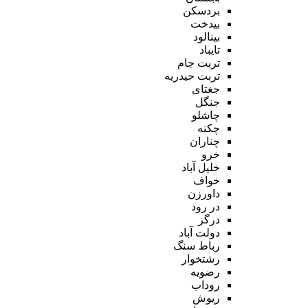
بردسکن
بیدخت
بینالود
تایباد
تربت جام
تربت حیدریه
جغتای
جنگل
چاشلو
چکنه
چناران
خرو
خلیل آباد
خواف
داورزن
در رود
درگز
دولت آباد
رباط سنگ
رشتخوار
رضویه
روداب
ریوش