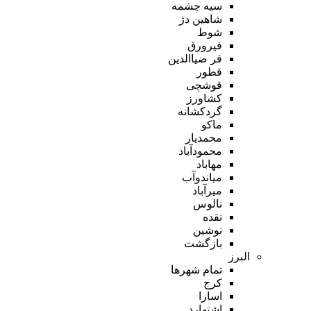
سیه چشمه
شاهین دژ
شوط
فیرورق
قر ضیاالدین
قطور
قوشچی
کشاورز
گردکشانه
ماکو
محمدیار
محمودآباد
مهاباد
میاندوآب
میرآباد
نالوس
نقده
نوشین
بازگشت
البرز
تمام شهر‌ها
کرج
اسارا
اشتهارد