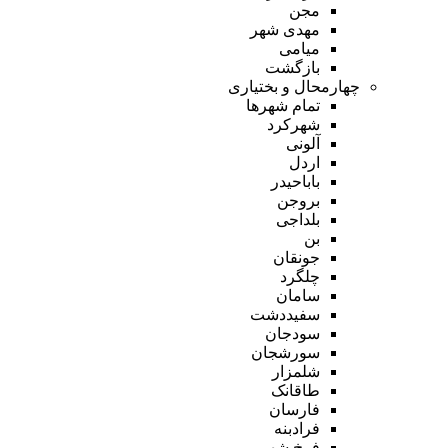
مجن
مهدی شهر
میامی
بازگشت
چهارمحال و بختیاری
تمام شهر‌ها
شهرکرد
آلونی
اردل
باباحیدر
بروجن
بلداجی
بن
جونقان
چلگرد
سامان
سفیددشت
سودجان
سورشجان
شلمزار
طاقانک
فارسان
فرادبنه
فرخ شهر