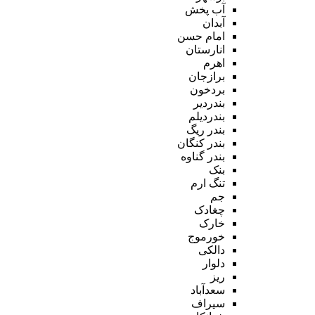
آب پخش
آبدان
امام حسن
انارستان
اهرم
برازجان
بردخون
بندردیر
بندردیلم
بندر ریگ
بندر کنگان
بندر گناوه
بنک
تنگ ارم
جم
چغادک
خارک
خورموج
دالکی
دلوار
ریز
سعدآباد
سیراف