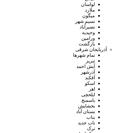
لواسان
ملارد
میگون
نسیم شهر
نصیرآباد
وحیدیه
ورامین
بازگشت
آذربایجان شرقی
تمام شهر‌ها
تبریز
آبش احمد
آذرشهر
آقکند
اسکو
اهر
ایلخچی
باسمنج
بخشایش
بستان آباد
بناب
ناب جدید
ترک