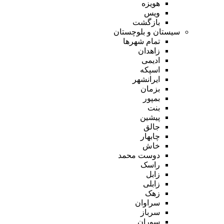
هویزه
ویس
بازگشت
سیستان و بلوچستان
تمام شهر‌ها
زاهدان
ادیمی
اسپکه
ایرانشهر
بزمان
بمپور
بنت
پیشین
جالق
چابهار
خاش
دوست محمد
راسک
زابل
زابلی
زهک
سراوان
سرباز
سوران