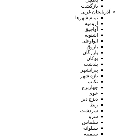
یامچی
بازگشت
آذربایجان غربی
تمام شهر‌ها
ارومیه
آواجیق
اشنویه
ایواوغلی
باروق
بازرگان
بوکان
پلدشت
پیرانشهر
تازه شهر
تکاب
چهاربرج
خوی
دیزج دیز
ربط
سردشت
سرو
سلماس
سیلوانه
سیمینه