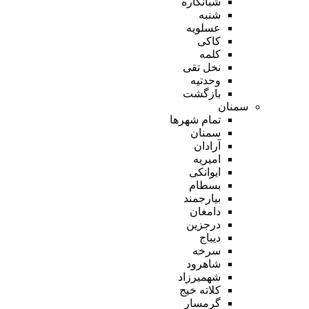
شبانکاره
شنبه
عسلویه
کاکی
کلمه
نخل تقی
وحدتیه
بازگشت
سمنان
تمام شهر‌ها
سمنان
آرادان
امیریه
ایوانکی
بسطام
بیارجمند
دامغان
درجزین
دیباج
سرخه
شاهرود
شهمیرزاد
کلاته خیج
گرمسار