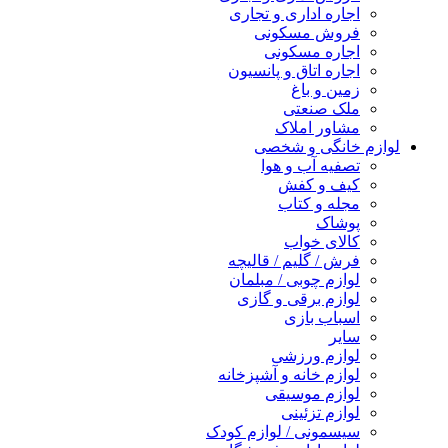
اجاره اداری و تجاری
فروش مسکونی
اجاره مسکونی
اجاره اتاق و پانسیون
زمین و باغ
ملک صنعتی
مشاور املاک
لوازم خانگی و شخصی
تصفیه آب و هوا
کیف و کفش
مجله و کتاب
پوشاک
کالای خواب
فرش / گلیم / قالیچه
لوازم چوبی / مبلمان
لوازم برقی و گازی
اسباب بازی
سایر
لوازم ورزشی
لوازم خانه و آشپزخانه
لوازم موسیقی
لوازم تزئینی
سیسمونی / لوازم کودک