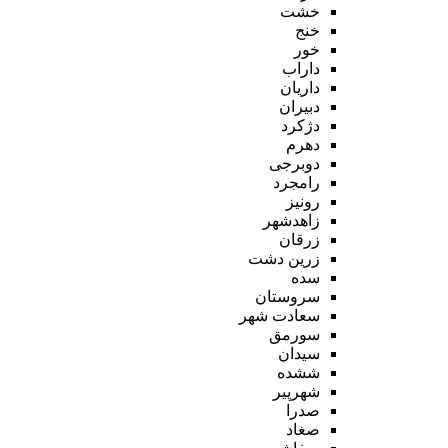
خشت
خنج
خور
داراب
داریان
دبیران
دژکرد
دهرم
دوبرجی
رامجرد
رونیز
زاهدشهر
زرقان
زرین دشت
سده
سروستان
سعادت شهر
سورمق
سیدان
ششده
شهرپیر
صدرا
صغاد