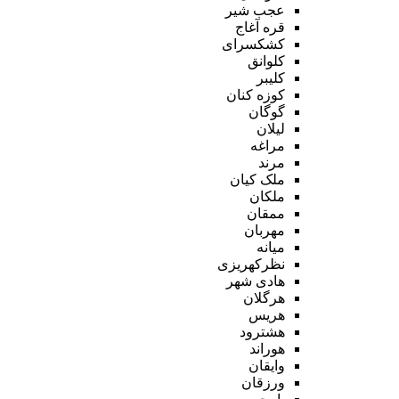
عجب شیر
قره آغاج
کشکسرای
کلوانق
کلیبر
کوزه کنان
گوگان
لیلان
مراغه
مرند
ملک کیان
ملکان
ممقان
مهربان
میانه
نظرکهریزی
هادی شهر
هرگلان
هریس
هشترود
هوراند
وایقان
ورزقان