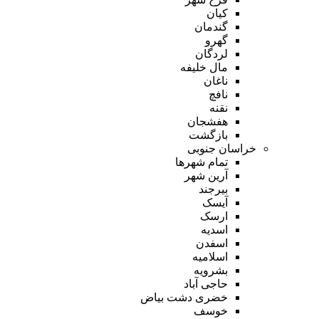
کیان
گندمان
گهرو
لردگان
مال خلیفه
ناغان
نافچ
نقنه
هفشجان
بازگشت
خراسان جنوبی
تمام شهر‌ها
آرین شهر
بیرجند
آیسک
ارسک
اسدیه
اسفدن
اسلامیه
بشرویه
حاجی آباد
خضری دشت بیاض
خوسف