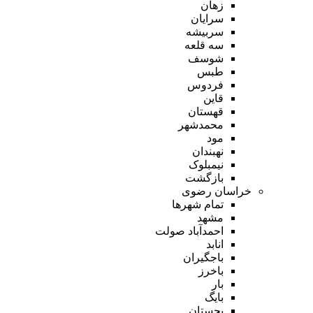
زهان
سرایان
سربیشه
سه قلعه
شوسف
طبس
فردوس
قاین
قهستان
محمدشهر
مود
نهبندان
نیمبلوک
بازگشت
خراسان رضوی
تمام شهر‌ها
مشهد
احمدآباد صولت
انابد
باجگیران
باخرز
بار
بایگ
بجستان