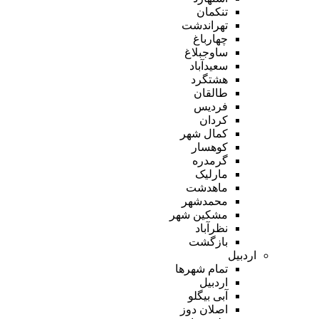
تنکمان
تهراندشت
چهارباغ
ساوجبلاغ
سعیدآباد
هشتگرد
طالقان
فردیس
کردان
کمال شهر
کوهسار
گرمدره
مارلیک
ماهدشت
محمدشهر
مشکین شهر
نظرآباد
بازگشت
اردبیل
تمام شهر‌ها
اردبیل
آبی بیگلو
اصلان دوز