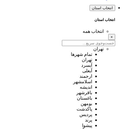
انتخاب استان
انتخاب استان
انتخاب همه
×
تهران
تمام شهر‌ها
تهران
آبسرد
آبعلی
ارجمند
اسلامشهر
اندیشه
باقرشهر
باغستان
بومهن
پاکدشت
پردیس
پرند
پیشوا