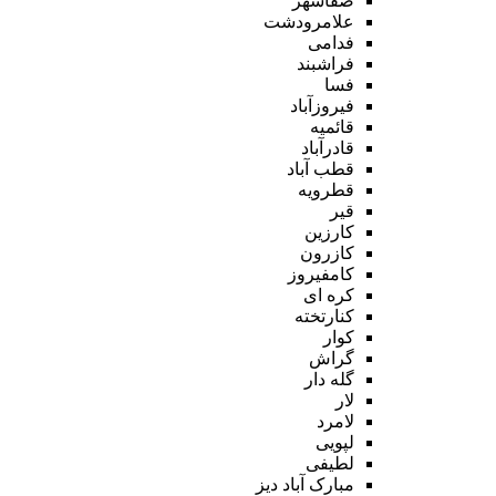
صفاشهر
علامرودشت
فدامی
فراشبند
فسا
فیروزآباد
قائمیه
قادرآباد
قطب آباد
قطرویه
قیر
کارزین
کازرون
کامفیروز
کره ای
کنارتخته
کوار
گراش
گله دار
لار
لامرد
لپویی
لطیفی
مبارک آباد دیز