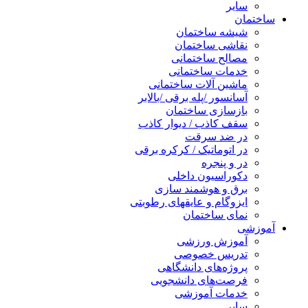
سایر
ساختمان
شیشه ساختمان
نقاشی ساختمان
مصالح ساختمانی
خدمات ساختمانی
ماشین آلات ساختمانی
آسانسور /پله برقی /بالابر
بازسازی ساختمان
سقف کاذب / دیوار کاذب
در ضد سرقت
در اتوماتیک / کرکره برقی
در و پنجره
دکوراسیون داخلی
برق و هوشمند سازی
ایزوگام و عایقهای رطوبتی
نمای ساختمان
آموزشی
آموزش ورزشی
تدریس خصوصی
پروژه‌های دانشگاهی
فرصت‌های دانشجویی
خدمات آموزشی
سایر