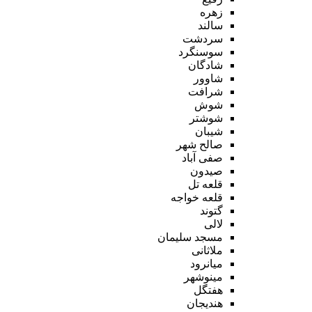
زهره
سالند
سردشت
سوسنگرد
شادگان
شاوور
شرافت
شوش
شوشتر
شیبان
صالح شهر
صفی آباد
صیدون
قلعه تل
قلعه خواجه
گتوند
لالی
مسجد سلیمان
ملاثانی
میانرود
مینوشهر
هفتگل
هندیجان