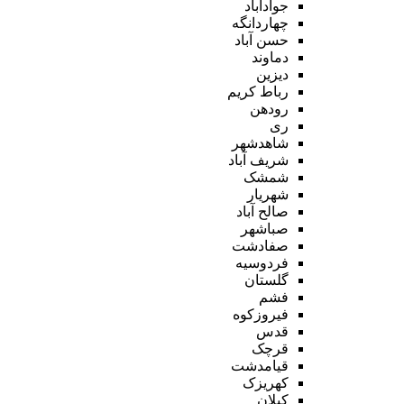
جوادآباد
چهاردانگه
حسن آباد
دماوند
دیزین
رباط کریم
رودهن
ری
شاهدشهر
شریف آباد
شمشک
شهریار
صالح آباد
صباشهر
صفادشت
فردوسیه
گلستان
فشم
فیروزکوه
قدس
قرچک
قیامدشت
کهریزک
کیلان