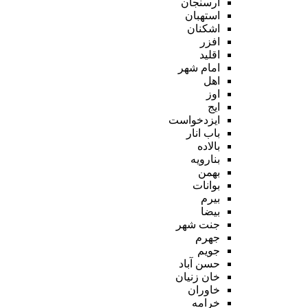
ارسنجان
استهبان
اشکنان
افزر
اقلید
امام شهر
اهل
اوز
ایج
ایزدخواست
باب انار
بالاده
بنارویه
بهمن
بوانات
بیرم
بیضا
جنت شهر
جهرم
جویم
حسن آباد
خان زنیان
خاوران
خرامه