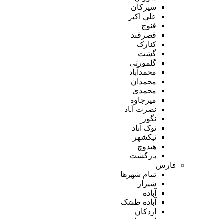
سیرکان
علی اکبر
فنوج
قصرقند
کنارک
گشت
گلمورتی
محمدآباد
محمدان
محمدی
میرجاوه
نصرت آباد
نگور
نوک آباد
نیکشهر
هیدوچ
بازگشت
فارس
تمام شهر‌ها
شیراز
آباده
آباده طشک
اردکان