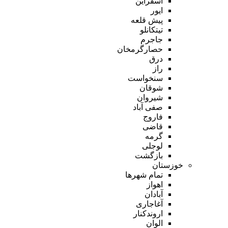
اسفراین
ایور
پیش قلعه
تیتکانلو
جاجرم
حصارگرمخان
درق
راز
سنخواست
شوقان
شیروان
صفی آباد
فاروج
قاضی
گرمه
لوجلی
بازگشت
خوزستان
تمام شهر‌ها
اهواز
آبادان
آغاجاری
اروندکنار
الوان