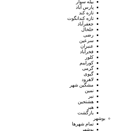
بیله سوار
پارس آباد
تازه کند
تازه کندانگوت
جعفرآباد
خلخال
رضی
سرعین
عنبران
فخرآباد
کلور
کوراییم
گرمی
گیوی
لاهرود
مشگین شهر
نمین
نیر
هشتجین
هیر
بازگشت
بوشهر
تمام شهر‌ها
بوشهر