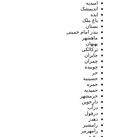
امیدیه
اندیمشک
ایذه
باغ ملک
بستان
بندر امام خمینی
ماهشهر
بهبهان
ترکالکی
جایزان
چمران
چوبیده
حر
حسینیه
حمزه
حمیدیه
خرمشهر
دارخوین
دزآب
دزفول
دهدز
رامشیر
رامهرمز
رفیع