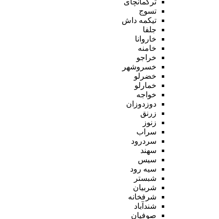
ترکمانچای
تسوج
تیکمه داش
جلفا
خاروانا
خامنه
خراجو
خسروشهر
خضرلو
خمارلو
خواجه
دوزدوزان
زرنق
زنوز
سراب
سردرود
سهند
سیس
سیه رود
شبستر
شربیان
شرفخانه
شندآباد
صوفیان