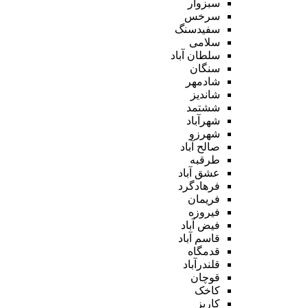
سبزوار
سرخس
سفیدسنگ
سلامی
سلطان آباد
سنگان
شادمهر
شاندیز
ششتمد
شهرآباد
شهرزو
صالح آباد
طرقبه
عشق آباد
فرهادگرد
فریمان
فیروزه
فیض آباد
قاسم آباد
قدمگاه
قلندرآباد
قوچان
کاخک
کاریز