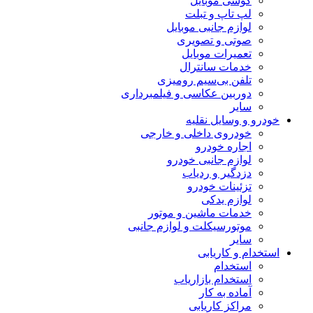
گوشی موبایل
لپ تاپ و تبلت
لوازم جانبی موبایل
صوتی و تصویری
تعمیرات موبایل
خدمات سانترال
تلفن بی‌سیم رومیزی
دوربین عکاسی و فیلمبرداری
سایر
خودرو و وسایل نقلیه
خودروی داخلی و خارجی
اجاره خودرو
لوازم جانبی خودرو
دزدگیر و ردیاب
تزئینات خودرو
لوازم یدکی
خدمات ماشین و موتور
موتورسیکلت و لوازم جانبی
سایر
استخدام و کاریابی
استخدام
استخدام بازاریاب
آماده به کار
مراکز کاریابی