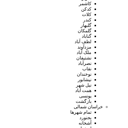
کاشمر
کدکن
کلات
کندر
گلبهار
گلمکان
گناباد
لطف آباد
مزدآوند
ملک آباد
نشتیفان
نصرآباد
نقاب
نوخندان
نیشابور
نیل شهر
همت آباد
یونسی
بازگشت
خراسان شمالی
تمام شهر‌ها
بجنورد
آشخانه