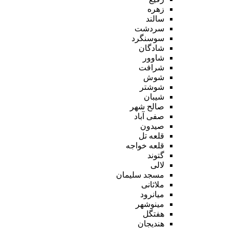
زهره
سالند
سردشت
سوسنگرد
شادگان
شاوور
شرافت
شوش
شوشتر
شیبان
صالح شهر
صفی آباد
صیدون
قلعه تل
قلعه خواجه
گتوند
لالی
مسجد سلیمان
ملاثانی
میانرود
مینوشهر
هفتگل
هندیجان