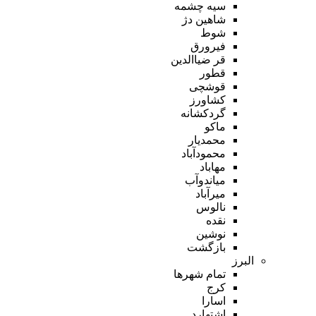
سیه چشمه
شاهین دژ
شوط
فیرورق
قر ضیاالدین
قطور
قوشچی
کشاورز
گردکشانه
ماکو
محمدیار
محمودآباد
مهاباد
میاندوآب
میرآباد
نالوس
نقده
نوشین
بازگشت
البرز
تمام شهر‌ها
کرج
اسارا
اشتهارد