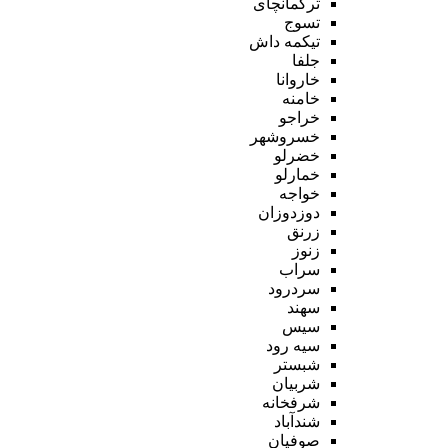
ترکمانچای
تسوج
تیکمه داش
جلفا
خاروانا
خامنه
خراجو
خسروشهر
خضرلو
خمارلو
خواجه
دوزدوزان
زرنق
زنوز
سراب
سردرود
سهند
سیس
سیه رود
شبستر
شربیان
شرفخانه
شندآباد
صوفیان