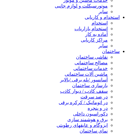
خدمات ماشین و موتور
موتورسیکلت و لوازم جانبی
سایر
استخدام و کاریابی
استخدام
استخدام بازاریاب
آماده به کار
مراکز کاریابی
سایر
ساختمان
نقاشی ساختمان
مصالح ساختمانی
خدمات ساختمانی
ماشین آلات ساختمانی
آسانسور /پله برقی /بالابر
بازسازی ساختمان
سقف کاذب / دیوار کاذب
در ضد سرقت
در اتوماتیک / کرکره برقی
در و پنجره
دکوراسیون داخلی
برق و هوشمند سازی
ایزوگام و عایقهای رطوبتی
نمای ساختمان