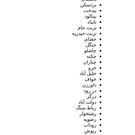
بردسکن
بیدخت
بینالود
تایباد
تربت جام
تربت حیدریه
جغتای
جنگل
چاشلو
چکنه
چناران
خرو
خلیل آباد
خواف
داورزن
در رود
درگز
دولت آباد
رباط سنگ
رشتخوار
رضویه
روداب
ریوش