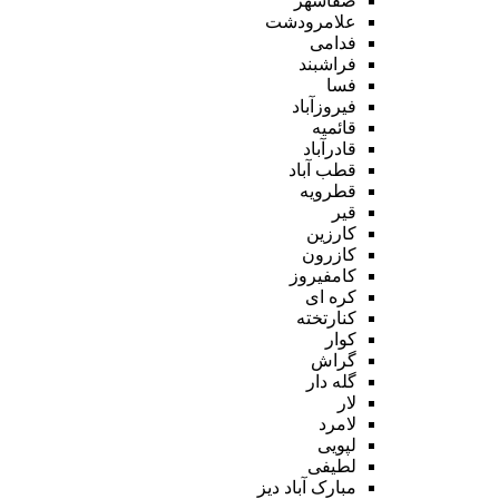
صفاشهر
علامرودشت
فدامی
فراشبند
فسا
فیروزآباد
قائمیه
قادرآباد
قطب آباد
قطرویه
قیر
کارزین
کازرون
کامفیروز
کره ای
کنارتخته
کوار
گراش
گله دار
لار
لامرد
لپویی
لطیفی
مبارک آباد دیز