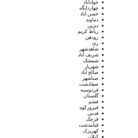
جوادآباد
چهاردانگه
حسن آباد
دماوند
دیزین
رباط کریم
رودهن
ری
شاهدشهر
شریف آباد
شمشک
شهریار
صالح آباد
صباشهر
صفادشت
فردوسیه
گلستان
فشم
فیروزکوه
قدس
قرچک
قیامدشت
کهریزک
کیلان