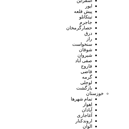
اسفراین
ایور
پیش قلعه
تیتکانلو
جاجرم
حصارگرمخان
درق
راز
سنخواست
شوقان
شیروان
صفی آباد
فاروج
قاضی
گرمه
لوجلی
بازگشت
خوزستان
تمام شهر‌ها
اهواز
آبادان
آغاجاری
اروندکنار
الوان