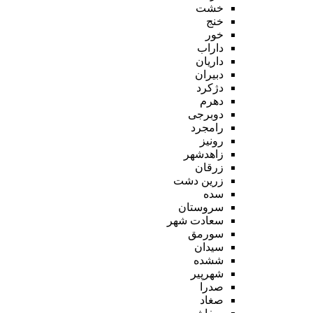
خشت
خنج
خور
داراب
داریان
دبیران
دژکرد
دهرم
دوبرجی
رامجرد
رونیز
زاهدشهر
زرقان
زرین دشت
سده
سروستان
سعادت شهر
سورمق
سیدان
ششده
شهرپیر
صدرا
صغاد