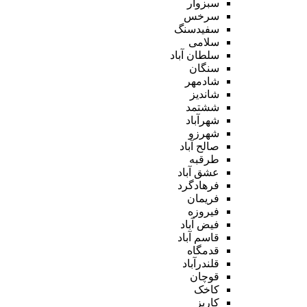
سبزوار
سرخس
سفیدسنگ
سلامی
سلطان آباد
سنگان
شادمهر
شاندیز
ششتمد
شهرآباد
شهرزو
صالح آباد
طرقبه
عشق آباد
فرهادگرد
فریمان
فیروزه
فیض آباد
قاسم آباد
قدمگاه
قلندرآباد
قوچان
کاخک
کاریز