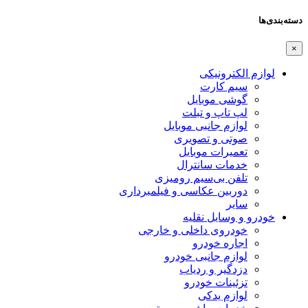
دسته‌بندی‌ها
×
لوازم الکترونیکی
سیم کارت
گوشی موبایل
لپ تاپ و تبلت
لوازم جانبی موبایل
صوتی و تصویری
تعمیرات موبایل
خدمات سانترال
تلفن بی‌سیم رومیزی
دوربین عکاسی و فیلمبرداری
سایر
خودرو و وسایل نقلیه
خودروی داخلی و خارجی
اجاره خودرو
لوازم جانبی خودرو
دزدگیر و ردیاب
تزئینات خودرو
لوازم یدکی