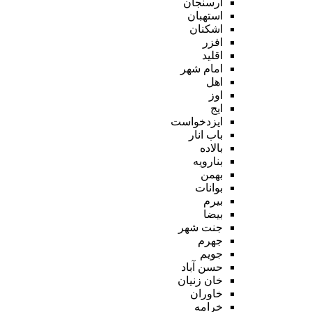
ارسنجان
استهبان
اشکنان
افزر
اقلید
امام شهر
اهل
اوز
ایج
ایزدخواست
باب انار
بالاده
بنارویه
بهمن
بوانات
بیرم
بیضا
جنت شهر
جهرم
جویم
حسن آباد
خان زنیان
خاوران
خرامه