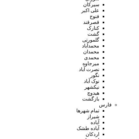
سیرکان
علی اکبر
فنوج
قصرقند
کنارک
گشت
گلمورتی
محمدآباد
محمدان
محمدی
میرجاوه
نصرت آباد
نگور
نوک آباد
نیکشهر
هیدوچ
بازگشت
فارس
تمام شهر‌ها
شیراز
آباده
آباده طشک
اردکان