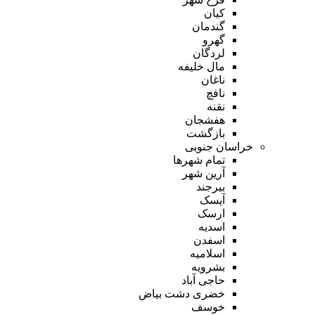
کیان
گندمان
گهرو
لردگان
مال خلیفه
ناغان
نافچ
نقنه
هفشجان
بازگشت
خراسان جنوبی
تمام شهر‌ها
آرین شهر
بیرجند
آیسک
ارسک
اسدیه
اسفدن
اسلامیه
بشرویه
حاجی آباد
خضری دشت بیاض
خوسف