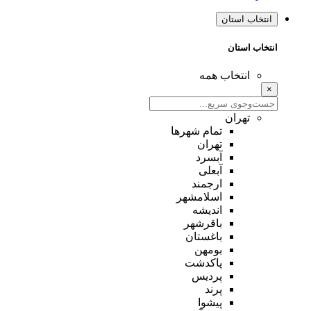
انتخاب استان
انتخاب استان
انتخاب همه
×
تهران
تمام شهر‌ها
تهران
آبسرد
آبعلی
ارجمند
اسلامشهر
اندیشه
باقرشهر
باغستان
بومهن
پاکدشت
پردیس
پرند
پیشوا