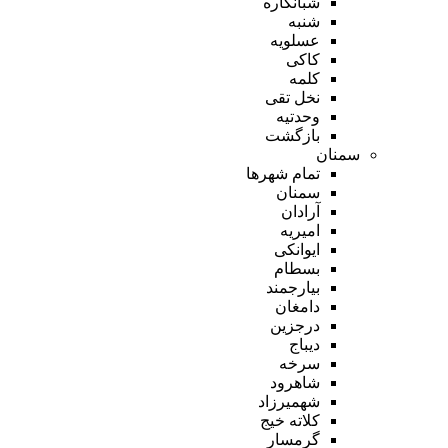
شبانکاره
شنبه
عسلویه
کاکی
کلمه
نخل تقی
وحدتیه
بازگشت
سمنان
تمام شهر‌ها
سمنان
آرادان
امیریه
ایوانکی
بسطام
بیارجمند
دامغان
درجزین
دیباج
سرخه
شاهرود
شهمیرزاد
کلاته خیج
گرمسار