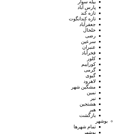
بیله سوار
پارس آباد
تازه کند
تازه کندانگوت
جعفرآباد
خلخال
رضی
سرعین
عنبران
فخرآباد
کلور
کوراییم
گرمی
گیوی
لاهرود
مشگین شهر
نمین
نیر
هشتجین
هیر
بازگشت
بوشهر
تمام شهر‌ها
بوشهر