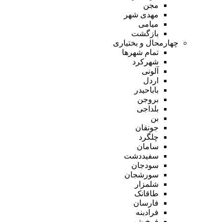
مجن
مهدی شهر
میامی
بازگشت
چهارمحال و بختیاری
تمام شهر‌ها
شهرکرد
آلونی
اردل
باباحیدر
بروجن
بلداجی
بن
جونقان
چلگرد
سامان
سفیددشت
سودجان
سورشجان
شلمزار
طاقانک
فارسان
فرادبنه
فرخ شهر