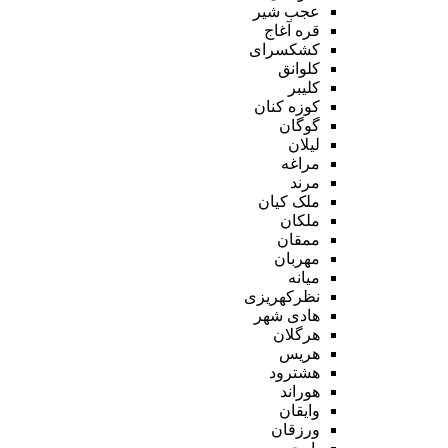
عجب شیر
قره آغاج
کشکسرای
کلوانق
کلیبر
کوزه کنان
گوگان
لیلان
مراغه
مرند
ملک کیان
ملکان
ممقان
مهربان
میانه
نظرکهریزی
هادی شهر
هرگلان
هریس
هشترود
هوراند
وایقان
ورزقان