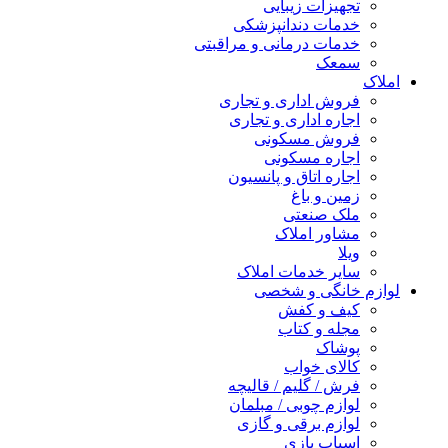
تجهیزات زیبایی
خدمات دندانپزشکی
خدمات درمانی و مراقبتی
سمعک
املاک
فروش اداری و تجاری
اجاره اداری و تجاری
فروش مسکونی
اجاره مسکونی
اجاره اتاق و پانسیون
زمین و باغ
ملک صنعتی
مشاور املاک
ویلا
سایر خدمات املاک
لوازم خانگی و شخصی
کیف و کفش
مجله و کتاب
پوشاک
کالای خواب
فرش / گلیم / قالیچه
لوازم چوبی / مبلمان
لوازم برقی و گازی
اسباب بازی