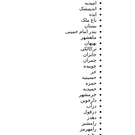
امیدیه
اندیمشک
ایذه
باغ ملک
بستان
بندر امام خمینی
ماهشهر
بهبهان
ترکالکی
جایزان
چمران
چوبیده
حر
حسینیه
حمزه
حمیدیه
خرمشهر
دارخوین
دزآب
دزفول
دهدز
رامشیر
رامهرمز
رفیع