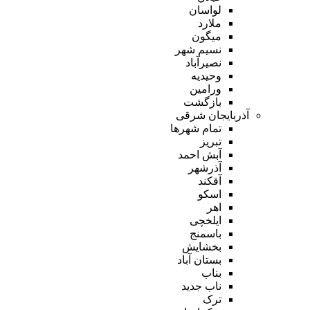
لواسان
ملارد
میگون
نسیم شهر
نصیرآباد
وحیدیه
ورامین
بازگشت
آذربایجان شرقی
تمام شهر‌ها
تبریز
آبش احمد
آذرشهر
آقکند
اسکو
اهر
ایلخچی
باسمنج
بخشایش
بستان آباد
بناب
ناب جدید
ترک