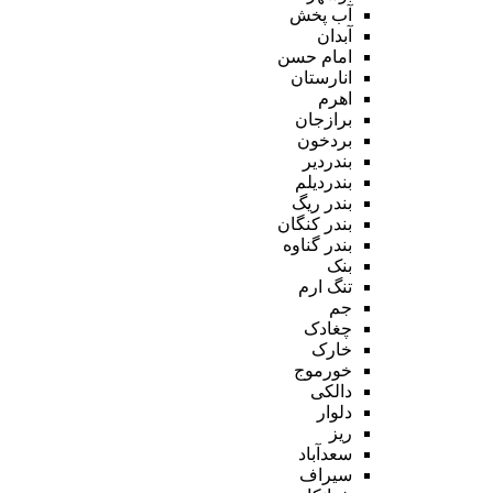
آب پخش
آبدان
امام حسن
انارستان
اهرم
برازجان
بردخون
بندردیر
بندردیلم
بندر ریگ
بندر کنگان
بندر گناوه
بنک
تنگ ارم
جم
چغادک
خارک
خورموج
دالکی
دلوار
ریز
سعدآباد
سیراف