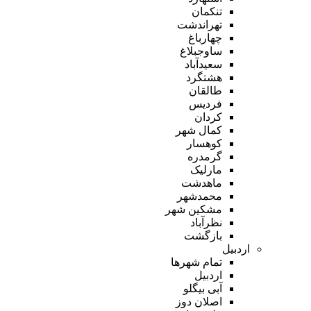
تنکمان
تهراندشت
چهارباغ
ساوجبلاغ
سعیدآباد
هشتگرد
طالقان
فردیس
کردان
کمال شهر
کوهسار
گرمدره
مارلیک
ماهدشت
محمدشهر
مشکین شهر
نظرآباد
بازگشت
اردبیل
تمام شهر‌ها
اردبیل
آبی بیگلو
اصلان دوز