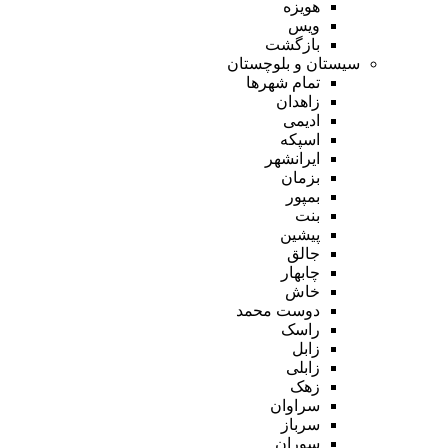
هویزه
ویس
بازگشت
سیستان و بلوچستان
تمام شهر‌ها
زاهدان
ادیمی
اسپکه
ایرانشهر
بزمان
بمپور
بنت
پیشین
جالق
چابهار
خاش
دوست محمد
راسک
زابل
زابلی
زهک
سراوان
سرباز
سوران