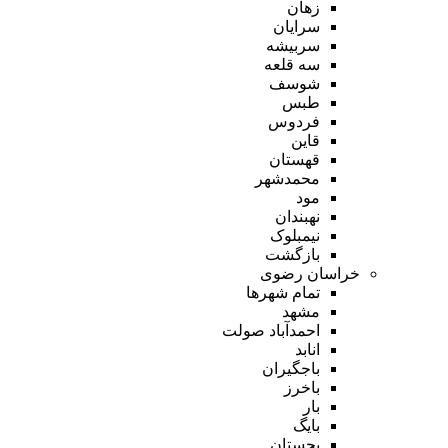
زهان
سرایان
سربیشه
سه قلعه
شوسف
طبس
فردوس
قاین
قهستان
محمدشهر
مود
نهبندان
نیمبلوک
بازگشت
خراسان رضوی
تمام شهر‌ها
مشهد
احمدآباد صولت
انابد
باجگیران
باخرز
بار
بایگ
بجستان