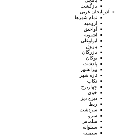
یامچی
بازگشت
آذربایجان غربی
تمام شهر‌ها
ارومیه
آواجیق
اشنویه
ایواوغلی
باروق
بازرگان
بوکان
پلدشت
پیرانشهر
تازه شهر
تکاب
چهاربرج
خوی
دیزج دیز
ربط
سردشت
سرو
سلماس
سیلوانه
سیمینه