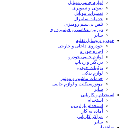
لوازم جانبی موبایل
صوتی و تصویری
تعمیرات موبایل
خدمات سانترال
تلفن بی‌سیم رومیزی
دوربین عکاسی و فیلمبرداری
سایر
خودرو و وسایل نقلیه
خودروی داخلی و خارجی
اجاره خودرو
لوازم جانبی خودرو
دزدگیر و ردیاب
تزئینات خودرو
لوازم یدکی
خدمات ماشین و موتور
موتورسیکلت و لوازم جانبی
سایر
استخدام و کاریابی
استخدام
استخدام بازاریاب
آماده به کار
مراکز کاریابی
سایر
ساختمان