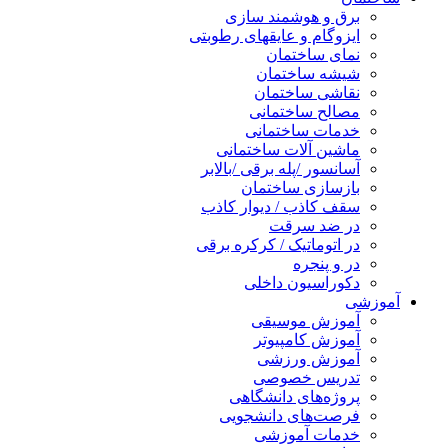
برق و هوشمند سازی
ایزوگام و عایقهای رطوبتی
نمای ساختمان
شیشه ساختمان
نقاشی ساختمان
مصالح ساختمانی
خدمات ساختمانی
ماشین آلات ساختمانی
آسانسور /پله برقی /بالابر
بازسازی ساختمان
سقف کاذب / دیوار کاذب
در ضد سرقت
در اتوماتیک / کرکره برقی
در و پنجره
دکوراسیون داخلی
آموزشی
آموزش موسیقی
آموزش کامپیوتر
آموزش ورزشی
تدریس خصوصی
پروژه‌های دانشگاهی
فرصت‌های دانشجویی
خدمات آموزشی