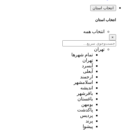
انتخاب استان
انتخاب استان
انتخاب همه
×
تهران
تمام شهر‌ها
تهران
آبسرد
آبعلی
ارجمند
اسلامشهر
اندیشه
باقرشهر
باغستان
بومهن
پاکدشت
پردیس
پرند
پیشوا