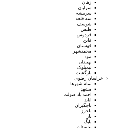
زهان
سرایان
سربیشه
سه قلعه
شوسف
طبس
فردوس
قاین
قهستان
محمدشهر
مود
نهبندان
نیمبلوک
بازگشت
خراسان رضوی
تمام شهر‌ها
مشهد
احمدآباد صولت
انابد
باجگیران
باخرز
بار
بایگ
بجستان