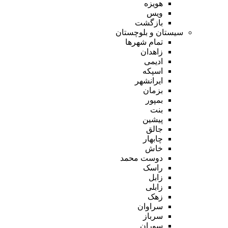
هویزه
ویس
بازگشت
سیستان و بلوچستان
تمام شهر‌ها
زاهدان
ادیمی
اسپکه
ایرانشهر
بزمان
بمپور
بنت
پیشین
جالق
چابهار
خاش
دوست محمد
راسک
زابل
زابلی
زهک
سراوان
سرباز
سوران