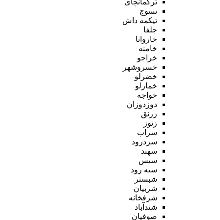
ترکمانچای
تسوج
تیکمه داش
جلفا
خاروانا
خامنه
خراجو
خسروشهر
خضرلو
خمارلو
خواجه
دوزدوزان
زرنق
زنوز
سراب
سردرود
سهند
سیس
سیه رود
شبستر
شربیان
شرفخانه
شندآباد
صوفیان