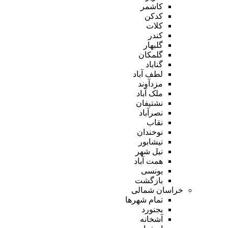
کاشمر
کدکن
کلات
کندر
گلبهار
گلمکان
گناباد
لطف آباد
مزدآوند
ملک آباد
نشتیفان
نصرآباد
نقاب
نوخندان
نیشابور
نیل شهر
همت آباد
یونسی
بازگشت
خراسان شمالی
تمام شهر‌ها
بجنورد
آشخانه