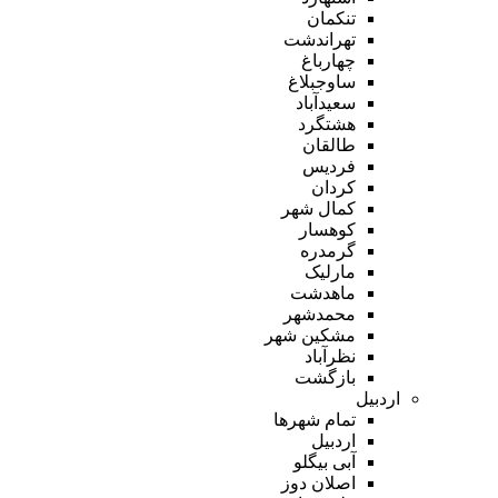
تنکمان
تهراندشت
چهارباغ
ساوجبلاغ
سعیدآباد
هشتگرد
طالقان
فردیس
کردان
کمال شهر
کوهسار
گرمدره
مارلیک
ماهدشت
محمدشهر
مشکین شهر
نظرآباد
بازگشت
اردبیل
تمام شهر‌ها
اردبیل
آبی بیگلو
اصلان دوز