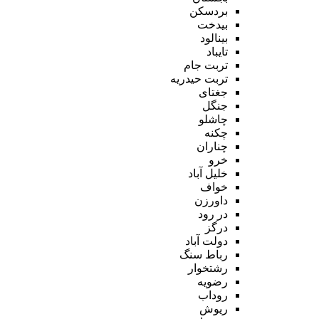
بردسکن
بیدخت
بینالود
تایباد
تربت جام
تربت حیدریه
جغتای
جنگل
چاشلو
چکنه
چناران
خرو
خلیل آباد
خواف
داورزن
در رود
درگز
دولت آباد
رباط سنگ
رشتخوار
رضویه
روداب
ریوش