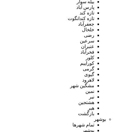
بیله سوار
پارس آباد
تازه کند
تازه کندانگوت
جعفرآباد
خلخال
رضی
سرعین
عنبران
فخرآباد
کلور
کوراییم
گرمی
گیوی
لاهرود
مشگین شهر
نمین
نیر
هشتجین
هیر
بازگشت
بوشهر
تمام شهر‌ها
بوشهر