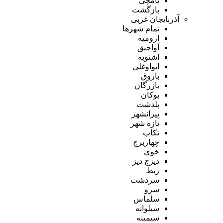
یامچی
بازگشت
آذربایجان غربی
تمام شهر‌ها
ارومیه
آواجیق
اشنویه
ایواوغلی
باروق
بازرگان
بوکان
پلدشت
پیرانشهر
تازه شهر
تکاب
چهاربرج
خوی
دیزج دیز
ربط
سردشت
سرو
سلماس
سیلوانه
سیمینه