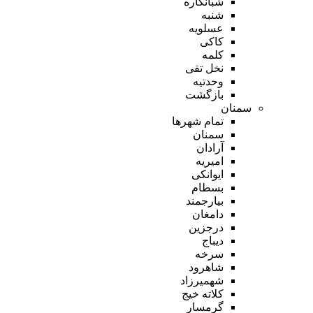
شبانکاره
شنبه
عسلویه
کاکی
کلمه
نخل تقی
وحدتیه
بازگشت
سمنان
تمام شهر‌ها
سمنان
آرادان
امیریه
ایوانکی
بسطام
بیارجمند
دامغان
درجزین
دیباج
سرخه
شاهرود
شهمیرزاد
کلاته خیج
گرمسار