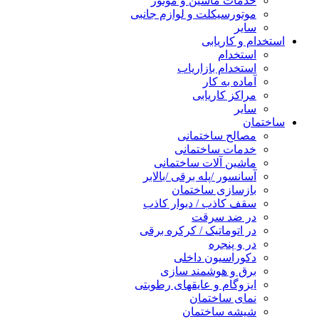
خدمات ماشین و موتور
موتورسیکلت و لوازم جانبی
سایر
استخدام و کاریابی
استخدام
استخدام بازاریاب
آماده به کار
مراکز کاریابی
سایر
ساختمان
مصالح ساختمانی
خدمات ساختمانی
ماشین آلات ساختمانی
آسانسور /پله برقی /بالابر
بازسازی ساختمان
سقف کاذب / دیوار کاذب
در ضد سرقت
در اتوماتیک / کرکره برقی
در و پنجره
دکوراسیون داخلی
برق و هوشمند سازی
ایزوگام و عایقهای رطوبتی
نمای ساختمان
شیشه ساختمان