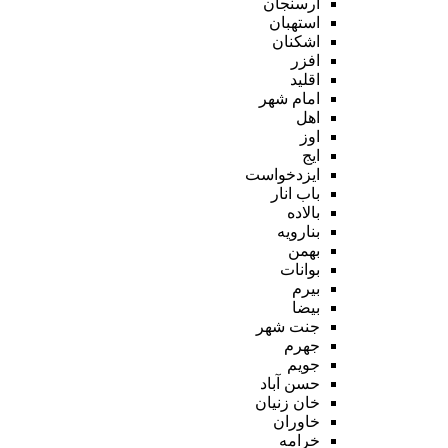
ارسنجان
استهبان
اشکنان
افزر
اقلید
امام شهر
اهل
اوز
ایج
ایزدخواست
باب انار
بالاده
بنارویه
بهمن
بوانات
بیرم
بیضا
جنت شهر
جهرم
جویم
حسن آباد
خان زنیان
خاوران
خرامه