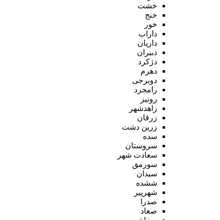
خشت
خنج
خور
داراب
داریان
دبیران
دژکرد
دهرم
دوبرجی
رامجرد
رونیز
زاهدشهر
زرقان
زرین دشت
سده
سروستان
سعادت شهر
سورمق
سیدان
ششده
شهرپیر
صدرا
صغاد