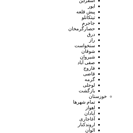
اسفراین
ایور
پیش قلعه
تیتکانلو
جاجرم
حصارگرمخان
درق
راز
سنخواست
شوقان
شیروان
صفی آباد
فاروج
قاضی
گرمه
لوجلی
بازگشت
خوزستان
تمام شهر‌ها
اهواز
آبادان
آغاجاری
اروندکنار
الوان