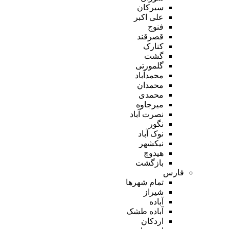
سیرکان
علی اکبر
فنوج
قصرقند
کنارک
گشت
گلمورتی
محمدآباد
محمدان
محمدی
میرجاوه
نصرت آباد
نگور
نوک آباد
نیکشهر
هیدوچ
بازگشت
فارس
تمام شهر‌ها
شیراز
آباده
آباده طشک
اردکان