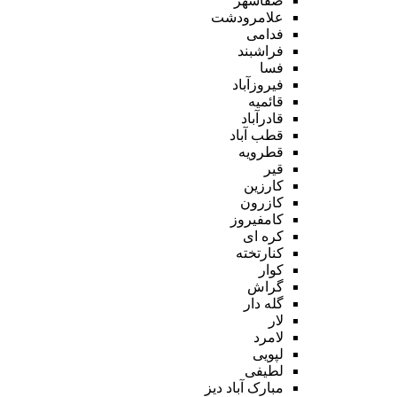
صفاشهر
علامرودشت
فدامی
فراشبند
فسا
فیروزآباد
قائمیه
قادرآباد
قطب آباد
قطرویه
قیر
کارزین
کازرون
کامفیروز
کره ای
کنارتخته
کوار
گراش
گله دار
لار
لامرد
لپویی
لطیفی
مبارک آباد دیز