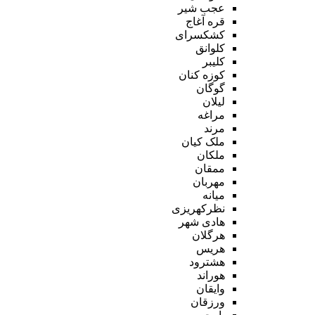
عجب شیر
قره آغاج
کشکسرای
کلوانق
کلیبر
کوزه کنان
گوگان
لیلان
مراغه
مرند
ملک کیان
ملکان
ممقان
مهربان
میانه
نظرکهریزی
هادی شهر
هرگلان
هریس
هشترود
هوراند
وایقان
ورزقان