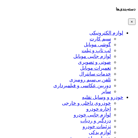
دسته‌بندی‌ها
×
لوازم الکترونیکی
سیم کارت
گوشی موبایل
لپ تاپ و تبلت
لوازم جانبی موبایل
صوتی و تصویری
تعمیرات موبایل
خدمات سانترال
تلفن بی‌سیم رومیزی
دوربین عکاسی و فیلمبرداری
سایر
خودرو و وسایل نقلیه
خودروی داخلی و خارجی
اجاره خودرو
لوازم جانبی خودرو
دزدگیر و ردیاب
تزئینات خودرو
لوازم یدکی