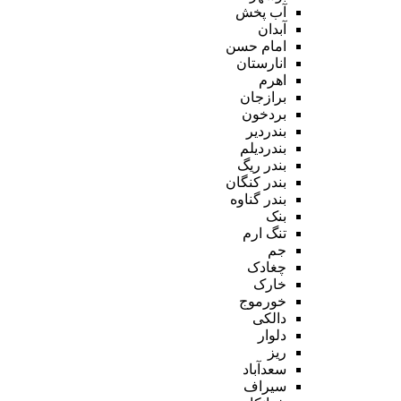
آب پخش
آبدان
امام حسن
انارستان
اهرم
برازجان
بردخون
بندردیر
بندردیلم
بندر ریگ
بندر کنگان
بندر گناوه
بنک
تنگ ارم
جم
چغادک
خارک
خورموج
دالکی
دلوار
ریز
سعدآباد
سیراف