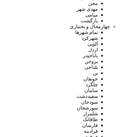
مجن
مهدی شهر
میامی
بازگشت
چهارمحال و بختیاری
تمام شهر‌ها
شهرکرد
آلونی
اردل
باباحیدر
بروجن
بلداجی
بن
جونقان
چلگرد
سامان
سفیددشت
سودجان
سورشجان
شلمزار
طاقانک
فارسان
فرادبنه
فرخ شهر