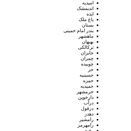
امیدیه
اندیمشک
ایذه
باغ ملک
بستان
بندر امام خمینی
ماهشهر
بهبهان
ترکالکی
جایزان
چمران
چوبیده
حر
حسینیه
حمزه
حمیدیه
خرمشهر
دارخوین
دزآب
دزفول
دهدز
رامشیر
رامهرمز
رفیع