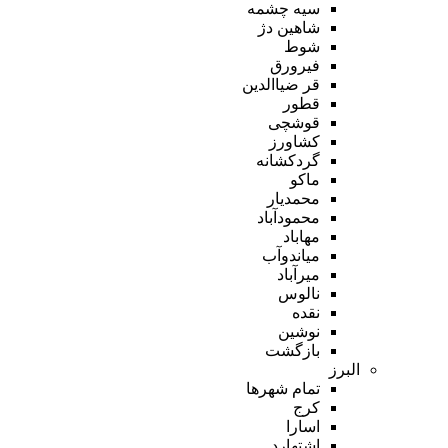
سیه چشمه
شاهین دژ
شوط
فیرورق
قر ضیاالدین
قطور
قوشچی
کشاورز
گردکشانه
ماکو
محمدیار
محمودآباد
مهاباد
میاندوآب
میرآباد
نالوس
نقده
نوشین
بازگشت
البرز
تمام شهر‌ها
کرج
اسارا
اشتهارد