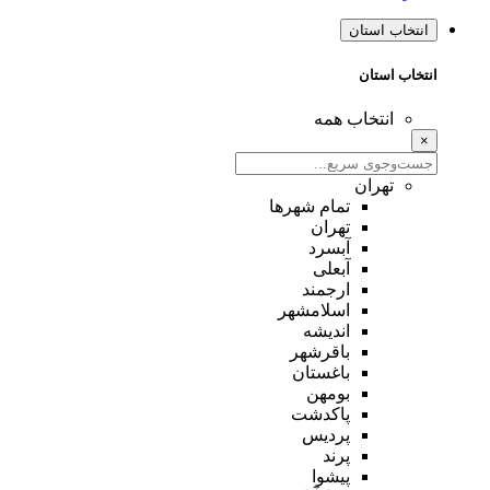
انتخاب استان
انتخاب استان
انتخاب همه
×
تهران
تمام شهر‌ها
تهران
آبسرد
آبعلی
ارجمند
اسلامشهر
اندیشه
باقرشهر
باغستان
بومهن
پاکدشت
پردیس
پرند
پیشوا