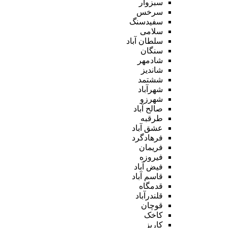
سبزوار
سرخس
سفیدسنگ
سلامی
سلطان آباد
سنگان
شادمهر
شاندیز
ششتمد
شهرآباد
شهرزو
صالح آباد
طرقبه
عشق آباد
فرهادگرد
فریمان
فیروزه
فیض آباد
قاسم آباد
قدمگاه
قلندرآباد
قوچان
کاخک
کاریز