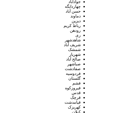
جوادآباد
چهاردانگه
حسن آباد
دماوند
دیزین
رباط کریم
رودهن
ری
شاهدشهر
شریف آباد
شمشک
شهریار
صالح آباد
صباشهر
صفادشت
فردوسیه
گلستان
فشم
فیروزکوه
قدس
قرچک
قیامدشت
کهریزک
کیلان