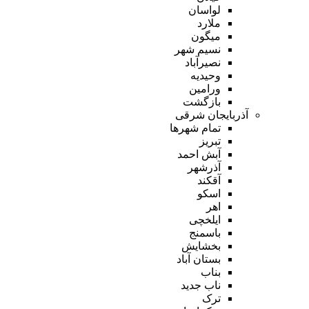
لواسان
ملارد
میگون
نسیم شهر
نصیرآباد
وحیدیه
ورامین
بازگشت
آذربایجان شرقی
تمام شهر‌ها
تبریز
آبش احمد
آذرشهر
آقکند
اسکو
اهر
ایلخچی
باسمنج
بخشایش
بستان آباد
بناب
ناب جدید
ترک