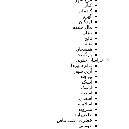
کیان
گندمان
گهرو
لردگان
مال خلیفه
ناغان
نافچ
نقنه
هفشجان
بازگشت
خراسان جنوبی
تمام شهر‌ها
آرین شهر
بیرجند
آیسک
ارسک
اسدیه
اسفدن
اسلامیه
بشرویه
حاجی آباد
خضری دشت بیاض
خوسف