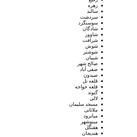
زهره
سالند
سردشت
سوسنگرد
شادگان
شاوور
شرافت
شوش
شوشتر
شیبان
صالح شهر
صفی آباد
صیدون
قلعه تل
قلعه خواجه
گتوند
لالی
مسجد سلیمان
ملاثانی
میانرود
مینوشهر
هفتگل
هندیجان