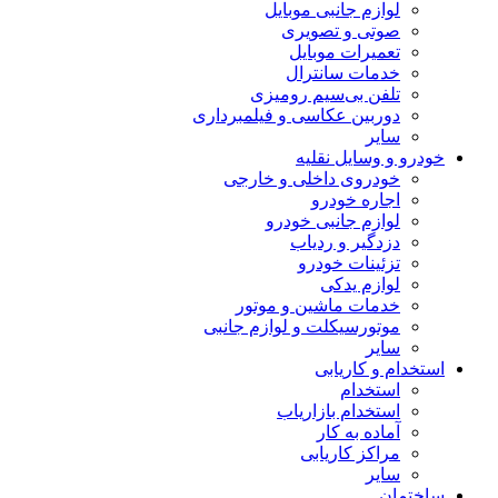
لوازم جانبی موبایل
صوتی و تصویری
تعمیرات موبایل
خدمات سانترال
تلفن بی‌سیم رومیزی
دوربین عکاسی و فیلمبرداری
سایر
خودرو و وسایل نقلیه
خودروی داخلی و خارجی
اجاره خودرو
لوازم جانبی خودرو
دزدگیر و ردیاب
تزئینات خودرو
لوازم یدکی
خدمات ماشین و موتور
موتورسیکلت و لوازم جانبی
سایر
استخدام و کاریابی
استخدام
استخدام بازاریاب
آماده به کار
مراکز کاریابی
سایر
ساختمان