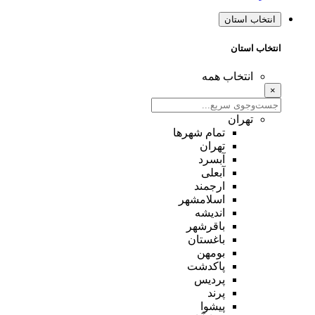
انتخاب استان
انتخاب استان
انتخاب همه
×
تهران
تمام شهر‌ها
تهران
آبسرد
آبعلی
ارجمند
اسلامشهر
اندیشه
باقرشهر
باغستان
بومهن
پاکدشت
پردیس
پرند
پیشوا