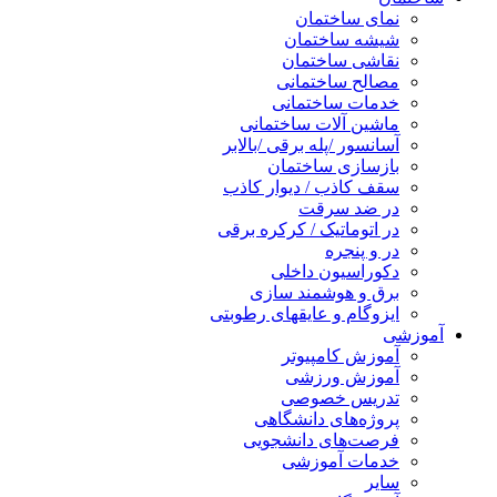
نمای ساختمان
شیشه ساختمان
نقاشی ساختمان
مصالح ساختمانی
خدمات ساختمانی
ماشین آلات ساختمانی
آسانسور /پله برقی /بالابر
بازسازی ساختمان
سقف کاذب / دیوار کاذب
در ضد سرقت
در اتوماتیک / کرکره برقی
در و پنجره
دکوراسیون داخلی
برق و هوشمند سازی
ایزوگام و عایقهای رطوبتی
آموزشی
آموزش کامپیوتر
آموزش ورزشی
تدریس خصوصی
پروژه‌های دانشگاهی
فرصت‌های دانشجویی
خدمات آموزشی
سایر