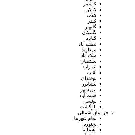
کاشمر
کدکن
کلات
کندر
گلبهار
گلمکان
گناباد
لطف آباد
مزدآوند
ملک آباد
نشتیفان
نصرآباد
نقاب
نوخندان
نیشابور
نیل شهر
همت آباد
یونسی
بازگشت
خراسان شمالی
تمام شهر‌ها
بجنورد
آشخانه