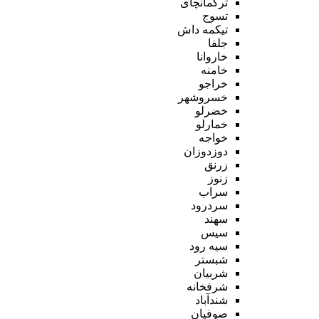
ترکمانچای
تسوج
تیکمه داش
جلفا
خاروانا
خامنه
خراجو
خسروشهر
خضرلو
خمارلو
خواجه
دوزدوزان
زرنق
زنوز
سراب
سردرود
سهند
سیس
سیه رود
شبستر
شربیان
شرفخانه
شندآباد
صوفیان