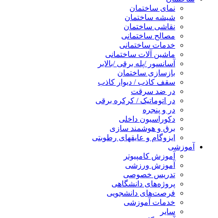
نمای ساختمان
شیشه ساختمان
نقاشی ساختمان
مصالح ساختمانی
خدمات ساختمانی
ماشین آلات ساختمانی
آسانسور /پله برقی /بالابر
بازسازی ساختمان
سقف کاذب / دیوار کاذب
در ضد سرقت
در اتوماتیک / کرکره برقی
در و پنجره
دکوراسیون داخلی
برق و هوشمند سازی
ایزوگام و عایقهای رطوبتی
آموزشی
آموزش کامپیوتر
آموزش ورزشی
تدریس خصوصی
پروژه‌های دانشگاهی
فرصت‌های دانشجویی
خدمات آموزشی
سایر