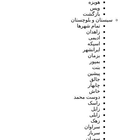
هویزه
ویس
بازگشت
سیستان و بلوچستان
تمام شهر‌ها
زاهدان
ادیمی
اسپکه
ایرانشهر
بزمان
بمپور
بنت
پیشین
جالق
چابهار
خاش
دوست محمد
راسک
زابل
زابلی
زهک
سراوان
سرباز
سوران