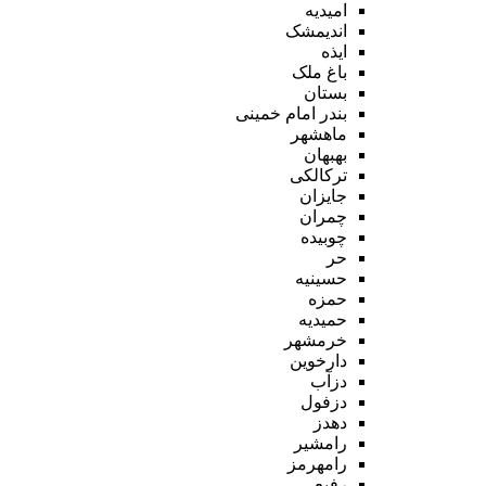
امیدیه
اندیمشک
ایذه
باغ ملک
بستان
بندر امام خمینی
ماهشهر
بهبهان
ترکالکی
جایزان
چمران
چوبیده
حر
حسینیه
حمزه
حمیدیه
خرمشهر
دارخوین
دزآب
دزفول
دهدز
رامشیر
رامهرمز
رفیع