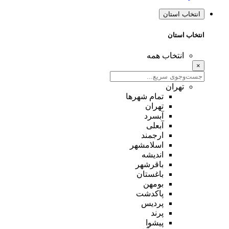
انتخاب استان
انتخاب استان
انتخاب همه
×
تهران
تمام شهر‌ها
تهران
آبسرد
آبعلی
ارجمند
اسلامشهر
اندیشه
باقرشهر
باغستان
بومهن
پاکدشت
پردیس
پرند
پیشوا