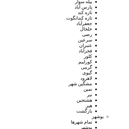
بیله سوار
پارس آباد
تازه کند
تازه کندانگوت
جعفرآباد
خلخال
رضی
سرعین
عنبران
فخرآباد
کلور
کوراییم
گرمی
گیوی
لاهرود
مشگین شهر
نمین
نیر
هشتجین
هیر
بازگشت
بوشهر
تمام شهر‌ها
بوشهر