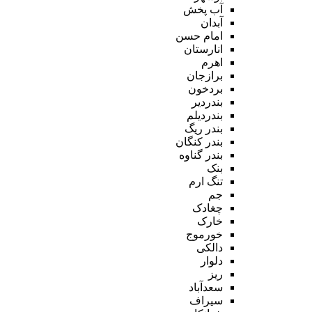
آب پخش
آبدان
امام حسن
انارستان
اهرم
برازجان
بردخون
بندردیر
بندردیلم
بندر ریگ
بندر کنگان
بندر گناوه
بنک
تنگ ارم
جم
چغادک
خارک
خورموج
دالکی
دلوار
ریز
سعدآباد
سیراف