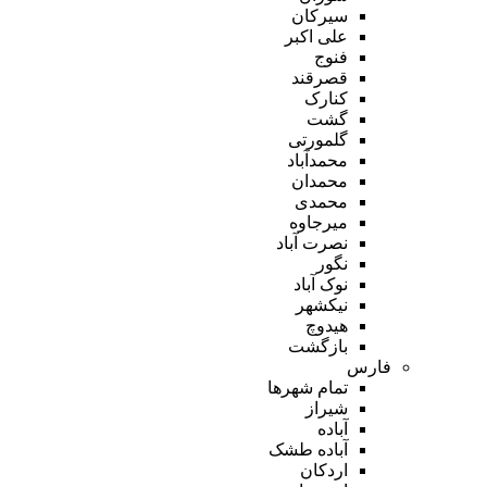
سیرکان
علی اکبر
فنوج
قصرقند
کنارک
گشت
گلمورتی
محمدآباد
محمدان
محمدی
میرجاوه
نصرت آباد
نگور
نوک آباد
نیکشهر
هیدوچ
بازگشت
فارس
تمام شهر‌ها
شیراز
آباده
آباده طشک
اردکان