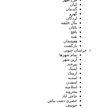
کیان
گندمان
گهرو
لردگان
مال خلیفه
ناغان
نافچ
نقنه
هفشجان
بازگشت
خراسان جنوبی
تمام شهر‌ها
آرین شهر
بیرجند
آیسک
ارسک
اسدیه
اسفدن
اسلامیه
بشرویه
حاجی آباد
خضری دشت بیاض
خوسف