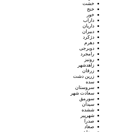
خشت
خنج
خور
داراب
داریان
دبیران
دژکرد
دهرم
دوبرجی
رامجرد
رونیز
زاهدشهر
زرقان
زرین دشت
سده
سروستان
سعادت شهر
سورمق
سیدان
ششده
شهرپیر
صدرا
صغاد