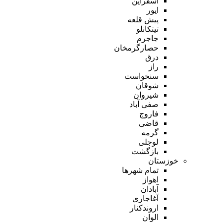
اسفراین
ایور
پیش قلعه
تیتکانلو
جاجرم
حصارگرمخان
درق
راز
سنخواست
شوقان
شیروان
صفی آباد
فاروج
قاضی
گرمه
لوجلی
بازگشت
خوزستان
تمام شهر‌ها
اهواز
آبادان
آغاجاری
اروندکنار
الوان