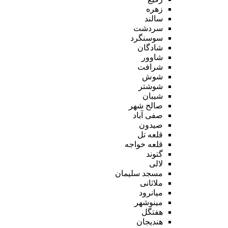
زهره
سالند
سردشت
سوسنگرد
شادگان
شاوور
شرافت
شوش
شوشتر
شیبان
صالح شهر
صفی آباد
صیدون
قلعه تل
قلعه خواجه
گتوند
لالی
مسجد سلیمان
ملاثانی
میانرود
مینوشهر
هفتگل
هندیجان