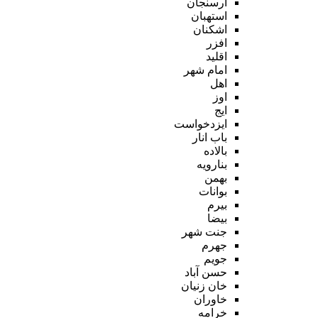
ارسنجان
استهبان
اشکنان
افزر
اقلید
امام شهر
اهل
اوز
ایج
ایزدخواست
باب انار
بالاده
بنارویه
بهمن
بوانات
بیرم
بیضا
جنت شهر
جهرم
جویم
حسن آباد
خان زنیان
خاوران
خرامه