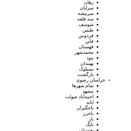
زهان
سرایان
سربیشه
سه قلعه
شوسف
طبس
فردوس
قاین
قهستان
محمدشهر
مود
نهبندان
نیمبلوک
بازگشت
خراسان رضوی
تمام شهر‌ها
مشهد
احمدآباد صولت
انابد
باجگیران
باخرز
بار
بایگ
بجستان