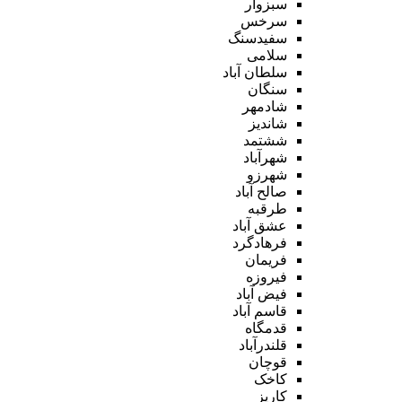
سبزوار
سرخس
سفیدسنگ
سلامی
سلطان آباد
سنگان
شادمهر
شاندیز
ششتمد
شهرآباد
شهرزو
صالح آباد
طرقبه
عشق آباد
فرهادگرد
فریمان
فیروزه
فیض آباد
قاسم آباد
قدمگاه
قلندرآباد
قوچان
کاخک
کاریز