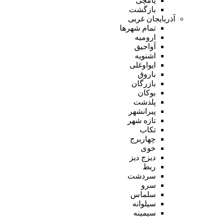
یامچی
بازگشت
آذربایجان غربی
تمام شهر‌ها
ارومیه
آواجیق
اشنویه
ایواوغلی
باروق
بازرگان
بوکان
پلدشت
پیرانشهر
تازه شهر
تکاب
چهاربرج
خوی
دیزج دیز
ربط
سردشت
سرو
سلماس
سیلوانه
سیمینه