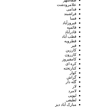
صفاشهر
علامرودشت
فدامی
فراشبند
فسا
فیروزآباد
قائمیه
قادرآباد
قطب آباد
قطرویه
قیر
کارزین
کازرون
کامفیروز
کره ای
کنارتخته
کوار
گراش
گله دار
لار
لامرد
لپویی
لطیفی
مبارک آباد دیز