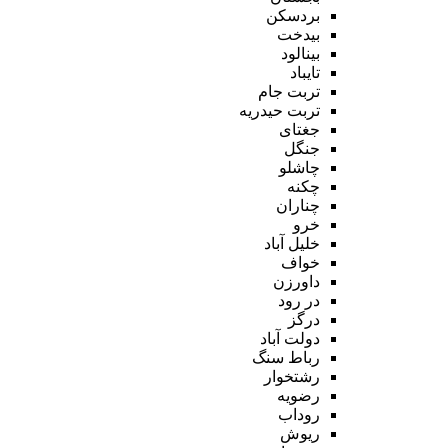
بردسکن
بیدخت
بینالود
تایباد
تربت جام
تربت حیدریه
جغتای
جنگل
چاشلو
چکنه
چناران
خرو
خلیل آباد
خواف
داورزن
در رود
درگز
دولت آباد
رباط سنگ
رشتخوار
رضویه
روداب
ریوش