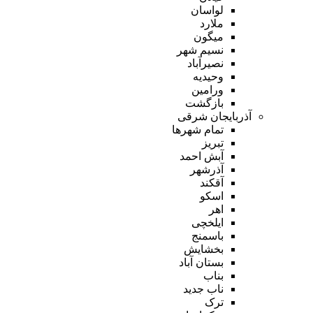
لواسان
ملارد
میگون
نسیم شهر
نصیرآباد
وحیدیه
ورامین
بازگشت
آذربایجان شرقی
تمام شهر‌ها
تبریز
آبش احمد
آذرشهر
آقکند
اسکو
اهر
ایلخچی
باسمنج
بخشایش
بستان آباد
بناب
ناب جدید
ترک