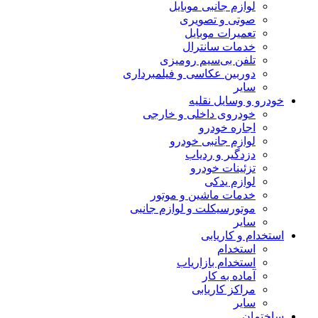
لوازم جانبی موبایل
صوتی و تصویری
تعمیرات موبایل
خدمات سانترال
تلفن بی‌سیم رومیزی
دوربین عکاسی و فیلمبرداری
سایر
خودرو و وسایل نقلیه
خودروی داخلی و خارجی
اجاره خودرو
لوازم جانبی خودرو
دزدگیر و ردیاب
تزئینات خودرو
لوازم یدکی
خدمات ماشین و موتور
موتورسیکلت و لوازم جانبی
سایر
استخدام و کاریابی
استخدام
استخدام بازاریاب
آماده به کار
مراکز کاریابی
سایر
ساختمان