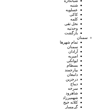
شبانکاره
شنبه
عسلویه
کاکی
کلمه
نخل تقی
وحدتیه
بازگشت
سمنان
تمام شهر‌ها
سمنان
آرادان
امیریه
ایوانکی
بسطام
بیارجمند
دامغان
درجزین
دیباج
سرخه
شاهرود
شهمیرزاد
کلاته خیج
گرمسار