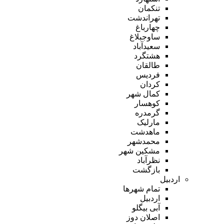
تنکمان
تهراندشت
چهارباغ
ساوجبلاغ
سعیدآباد
هشتگرد
طالقان
فردیس
کردان
کمال شهر
کوهسار
گرمدره
مارلیک
ماهدشت
محمدشهر
مشکین شهر
نظرآباد
بازگشت
اردبیل
تمام شهر‌ها
اردبیل
آبی بیگلو
اصلان دوز