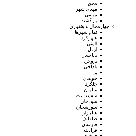
مجن
مهدی شهر
میامی
بازگشت
چهارمحال و بختیاری
تمام شهر‌ها
شهرکرد
آلونی
اردل
باباحیدر
بروجن
بلداجی
بن
جونقان
چلگرد
سامان
سفیددشت
سودجان
سورشجان
شلمزار
طاقانک
فارسان
فرادبنه
فرخ شهر