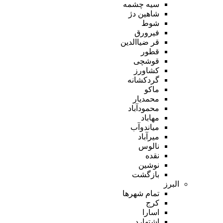
سیه چشمه
شاهین دژ
شوط
فیرورق
قر ضیاالدین
قطور
قوشچی
کشاورز
گردکشانه
ماکو
محمدیار
محمودآباد
مهاباد
میاندوآب
میرآباد
نالوس
نقده
نوشین
بازگشت
البرز
تمام شهر‌ها
کرج
اسارا
اشتهارد