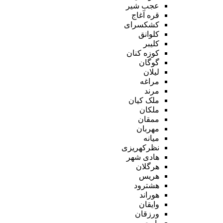
عجب شیر
قره آغاج
کشکسرای
کلوانق
کلیبر
کوزه کنان
گوگان
لیلان
مراغه
مرند
ملک کیان
ملکان
ممقان
مهربان
میانه
نظرکهریزی
هادی شهر
هرگلان
هریس
هشترود
هوراند
وایقان
ورزقان