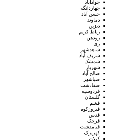
جوادآباد
چهاردانگه
حسن آباد
دماوند
دیزین
رباط کریم
رودهن
ری
شاهدشهر
شریف آباد
شمشک
شهریار
صالح آباد
صباشهر
صفادشت
فردوسیه
گلستان
فشم
فیروزکوه
قدس
قرچک
قیامدشت
کهریزک
کیلان