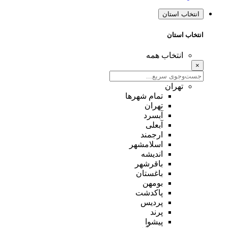
انتخاب استان
انتخاب استان
انتخاب همه
×
تهران
تمام شهر‌ها
تهران
آبسرد
آبعلی
ارجمند
اسلامشهر
اندیشه
باقرشهر
باغستان
بومهن
پاکدشت
پردیس
پرند
پیشوا