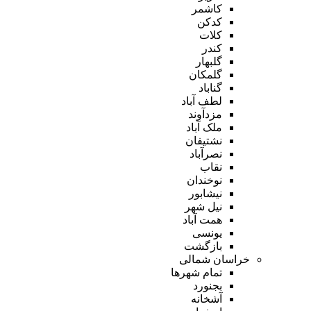
کاشمر
کدکن
کلات
کندر
گلبهار
گلمکان
گناباد
لطف آباد
مزدآوند
ملک آباد
نشتیفان
نصرآباد
نقاب
نوخندان
نیشابور
نیل شهر
همت آباد
یونسی
بازگشت
خراسان شمالی
تمام شهر‌ها
بجنورد
آشخانه