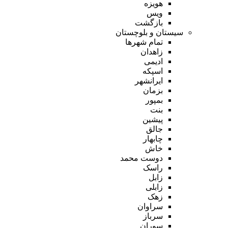
هویزه
ویس
بازگشت
سیستان و بلوچستان
تمام شهر‌ها
زاهدان
ادیمی
اسپکه
ایرانشهر
بزمان
بمپور
بنت
پیشین
جالق
چابهار
خاش
دوست محمد
راسک
زابل
زابلی
زهک
سراوان
سرباز
سوران