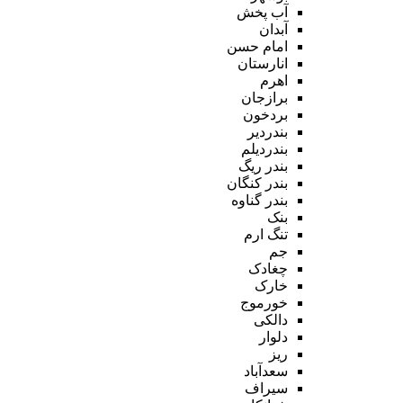
آب پخش
آبدان
امام حسن
انارستان
اهرم
برازجان
بردخون
بندردیر
بندردیلم
بندر ریگ
بندر کنگان
بندر گناوه
بنک
تنگ ارم
جم
چغادک
خارک
خورموج
دالکی
دلوار
ریز
سعدآباد
سیراف