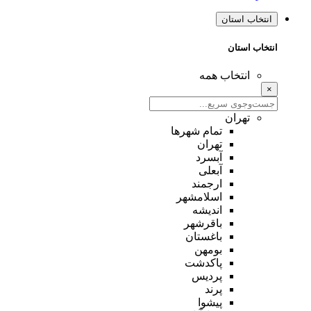
انتخاب استان
انتخاب استان
انتخاب همه
×
تهران
تمام شهر‌ها
تهران
آبسرد
آبعلی
ارجمند
اسلامشهر
اندیشه
باقرشهر
باغستان
بومهن
پاکدشت
پردیس
پرند
پیشوا