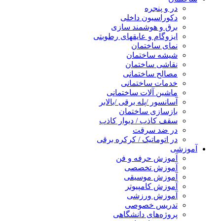
در و پنجره
دکوراسیون داخلی
برق و هوشمند سازی
ایزوگام و عایقهای رطوبتی
نمای ساختمان
شیشه ساختمان
نقاشی ساختمان
مصالح ساختمانی
خدمات ساختمانی
ماشین آلات ساختمانی
آسانسور /پله برقی /بالابر
بازسازی ساختمان
سقف کاذب / دیوار کاذب
در ضد سرقت
در اتوماتیک / کرکره برقی
آموزشی
آموزش حرفه و فن
آموزش تخصصی
آموزش موسیقی
آموزش کامپیوتر
آموزش ورزشی
تدریس خصوصی
پروژه‌های دانشگاهی