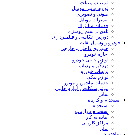
لپ تاپ و تبلت
لوازم جانبی موبایل
صوتی و تصویری
تعمیرات موبایل
خدمات سانترال
تلفن بی‌سیم رومیزی
دوربین عکاسی و فیلمبرداری
خودرو و وسایل نقلیه
خودروی داخلی و خارجی
اجاره خودرو
لوازم جانبی خودرو
دزدگیر و ردیاب
تزئینات خودرو
لوازم یدکی
خدمات ماشین و موتور
موتورسیکلت و لوازم جانبی
سایر
استخدام و کاریابی
استخدام
استخدام بازاریاب
آماده به کار
مراکز کاریابی
سایر
ساختمان