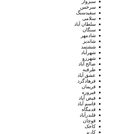
سبزوار
سرخس
سفیدسنگ
سلامی
سلطان آباد
سنگان
شادمهر
شاندیز
ششتمد
شهرآباد
شهرزو
صالح آباد
طرقبه
عشق آباد
فرهادگرد
فریمان
فیروزه
فیض آباد
قاسم آباد
قدمگاه
قلندرآباد
قوچان
کاخک
کاریز