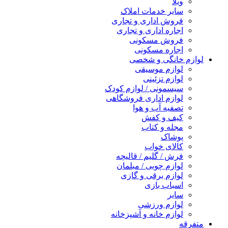
ویلا
سایر خدمات املاک
فروش اداری و تجاری
اجاره اداری و تجاری
فروش مسکونی
اجاره مسکونی
لوازم خانگی و شخصی
لوازم موسیقی
لوازم تزئینی
سیسمونی / لوازم کودک
لوازم اداری فروشگاهی
تصفیه آب و هوا
کیف و کفش
مجله و کتاب
پوشاک
کالای خواب
فرش / گلیم / قالیچه
لوازم چوبی / مبلمان
لوازم برقی و گازی
اسباب بازی
سایر
لوازم ورزشی
لوازم خانه و آشپزخانه
متفرقه