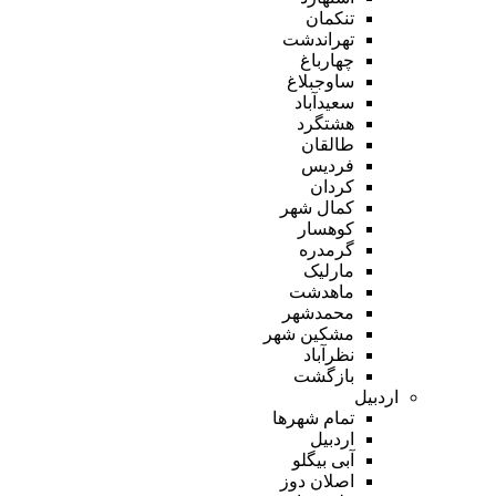
تنکمان
تهراندشت
چهارباغ
ساوجبلاغ
سعیدآباد
هشتگرد
طالقان
فردیس
کردان
کمال شهر
کوهسار
گرمدره
مارلیک
ماهدشت
محمدشهر
مشکین شهر
نظرآباد
بازگشت
اردبیل
تمام شهر‌ها
اردبیل
آبی بیگلو
اصلان دوز