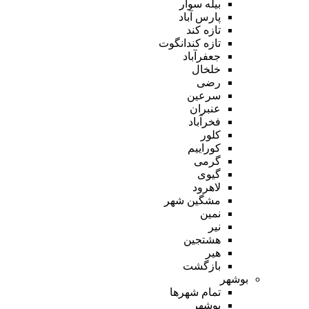
بیله سوار
پارس آباد
تازه کند
تازه کندانگوت
جعفرآباد
خلخال
رضی
سرعین
عنبران
فخرآباد
کلور
کوراییم
گرمی
گیوی
لاهرود
مشگین شهر
نمین
نیر
هشتجین
هیر
بازگشت
بوشهر
تمام شهر‌ها
بوشهر