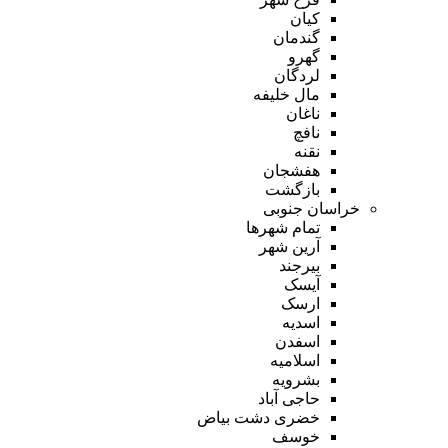
کیان
گندمان
گهرو
لردگان
مال خلیفه
ناغان
نافچ
نقنه
هفشجان
بازگشت
خراسان جنوبی
تمام شهر‌ها
آرین شهر
بیرجند
آیسک
ارسک
اسدیه
اسفدن
اسلامیه
بشرویه
حاجی آباد
خضری دشت بیاض
خوسف