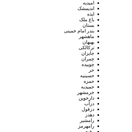
امیدیه
اندیمشک
ایذه
باغ ملک
بستان
بندر امام خمینی
ماهشهر
بهبهان
ترکالکی
جایزان
چمران
چوبیده
حر
حسینیه
حمزه
حمیدیه
خرمشهر
دارخوین
دزآب
دزفول
دهدز
رامشیر
رامهرمز
رفیع