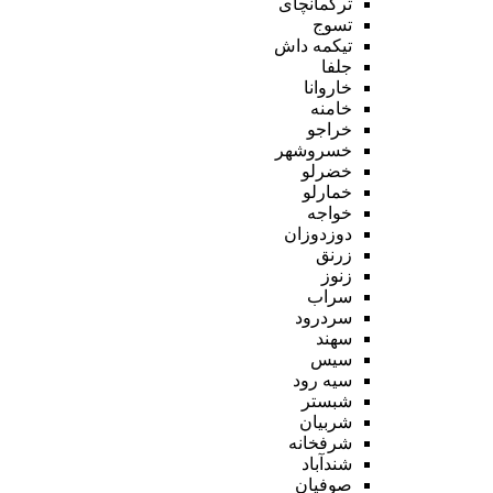
ترکمانچای
تسوج
تیکمه داش
جلفا
خاروانا
خامنه
خراجو
خسروشهر
خضرلو
خمارلو
خواجه
دوزدوزان
زرنق
زنوز
سراب
سردرود
سهند
سیس
سیه رود
شبستر
شربیان
شرفخانه
شندآباد
صوفیان