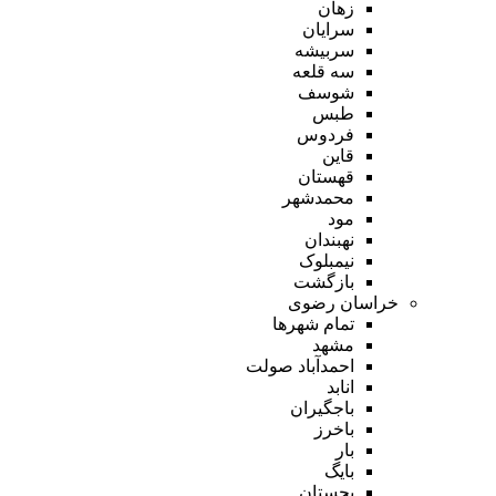
زهان
سرایان
سربیشه
سه قلعه
شوسف
طبس
فردوس
قاین
قهستان
محمدشهر
مود
نهبندان
نیمبلوک
بازگشت
خراسان رضوی
تمام شهر‌ها
مشهد
احمدآباد صولت
انابد
باجگیران
باخرز
بار
بایگ
بجستان