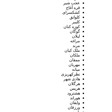
عجب شیر
قره آغاج
کشکسرای
کلوانق
کلیبر
کوزه کنان
گوگان
لیلان
مراغه
مرند
ملک کیان
ملکان
ممقان
مهربان
میانه
نظرکهریزی
هادی شهر
هرگلان
هریس
هشترود
هوراند
وایقان
ورزقان