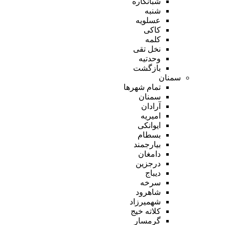
شبانکاره
شنبه
عسلویه
کاکی
کلمه
نخل تقی
وحدتیه
بازگشت
سمنان
تمام شهر‌ها
سمنان
آرادان
امیریه
ایوانکی
بسطام
بیارجمند
دامغان
درجزین
دیباج
سرخه
شاهرود
شهمیرزاد
کلاته خیج
گرمسار