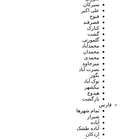
سیرکان
علی اکبر
فنوج
قصرقند
کنارک
گشت
گلمورتی
محمدآباد
محمدان
محمدی
میرجاوه
نصرت آباد
نگور
نوک آباد
نیکشهر
هیدوچ
بازگشت
فارس
تمام شهر‌ها
شیراز
آباده
آباده طشک
اردکان