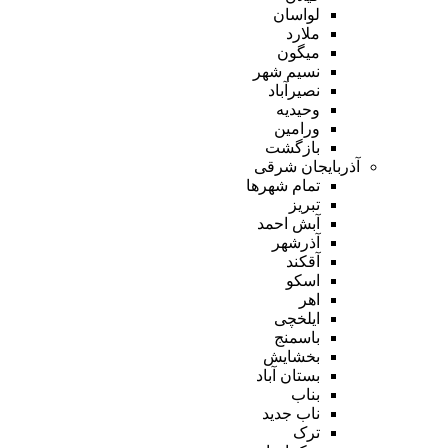
لواسان
ملارد
میگون
نسیم شهر
نصیرآباد
وحیدیه
ورامین
بازگشت
آذربایجان شرقی
تمام شهر‌ها
تبریز
آبش احمد
آذرشهر
آقکند
اسکو
اهر
ایلخچی
باسمنج
بخشایش
بستان آباد
بناب
ناب جدید
ترک