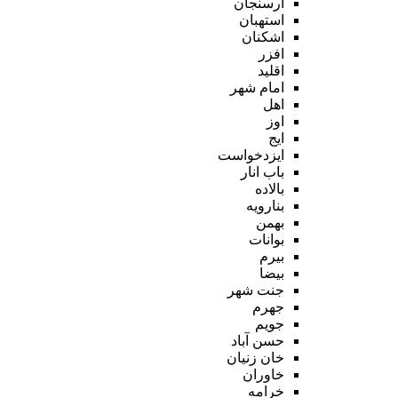
ارسنجان
استهبان
اشکنان
افزر
اقلید
امام شهر
اهل
اوز
ایج
ایزدخواست
باب انار
بالاده
بنارویه
بهمن
بوانات
بیرم
بیضا
جنت شهر
جهرم
جویم
حسن آباد
خان زنیان
خاوران
خرامه