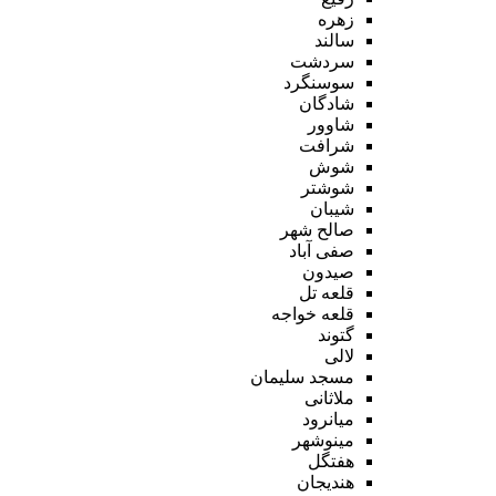
زهره
سالند
سردشت
سوسنگرد
شادگان
شاوور
شرافت
شوش
شوشتر
شیبان
صالح شهر
صفی آباد
صیدون
قلعه تل
قلعه خواجه
گتوند
لالی
مسجد سلیمان
ملاثانی
میانرود
مینوشهر
هفتگل
هندیجان