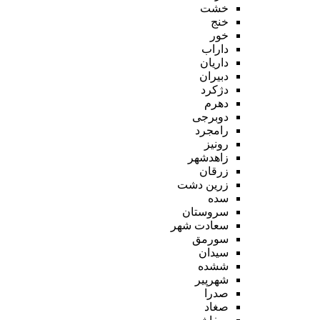
خشت
خنج
خور
داراب
داریان
دبیران
دژکرد
دهرم
دوبرجی
رامجرد
رونیز
زاهدشهر
زرقان
زرین دشت
سده
سروستان
سعادت شهر
سورمق
سیدان
ششده
شهرپیر
صدرا
صغاد