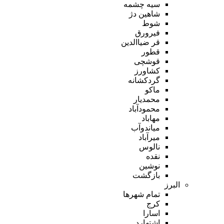
سیه چشمه
شاهین دژ
شوط
فیرورق
قر ضیاالدین
قطور
قوشچی
کشاورز
گردکشانه
ماکو
محمدیار
محمودآباد
مهاباد
میاندوآب
میرآباد
نالوس
نقده
نوشین
بازگشت
البرز
تمام شهر‌ها
کرج
اسارا
اشتهارد