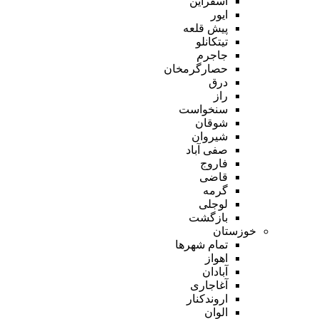
اسفراین
ایور
پیش قلعه
تیتکانلو
جاجرم
حصارگرمخان
درق
راز
سنخواست
شوقان
شیروان
صفی آباد
فاروج
قاضی
گرمه
لوجلی
بازگشت
خوزستان
تمام شهر‌ها
اهواز
آبادان
آغاجاری
اروندکنار
الوان