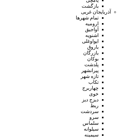
یامچی
بازگشت
آذربایجان غربی
تمام شهر‌ها
ارومیه
آواجیق
اشنویه
ایواوغلی
باروق
بازرگان
بوکان
پلدشت
پیرانشهر
تازه شهر
تکاب
چهاربرج
خوی
دیزج دیز
ربط
سردشت
سرو
سلماس
سیلوانه
سیمینه