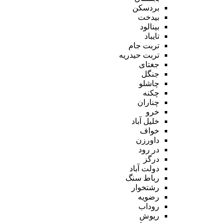
بردسکن
بیدخت
بینالود
تایباد
تربت جام
تربت حیدریه
جغتای
جنگل
چاشلو
چکنه
چناران
خرو
خلیل آباد
خواف
داورزن
در رود
درگز
دولت آباد
رباط سنگ
رشتخوار
رضویه
روداب
ریوش