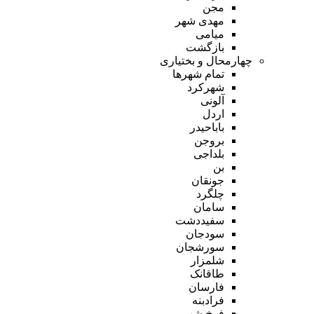
مجن
مهدی شهر
میامی
بازگشت
چهارمحال و بختیاری
تمام شهر‌ها
شهرکرد
آلونی
اردل
باباحیدر
بروجن
بلداجی
بن
جونقان
چلگرد
سامان
سفیددشت
سودجان
سورشجان
شلمزار
طاقانک
فارسان
فرادبنه
فرخ شهر