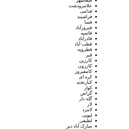
صفاشهر
علامرودشت
فدامی
فراشبند
فسا
فیروزآباد
قائمیه
قادرآباد
قطب آباد
قطرویه
قیر
کارزین
کازرون
کامفیروز
کره ای
کنارتخته
کوار
گراش
گله دار
لار
لامرد
لپویی
لطیفی
مبارک آباد دیز