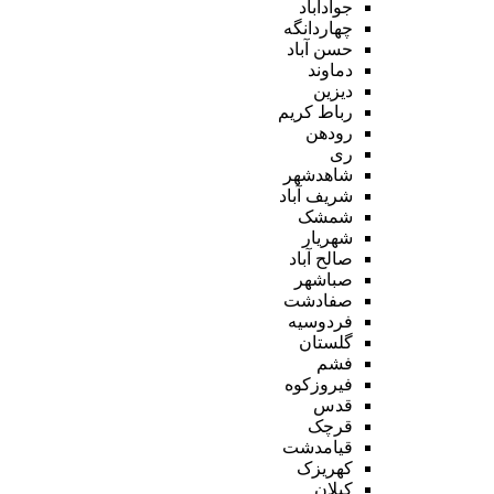
جوادآباد
چهاردانگه
حسن آباد
دماوند
دیزین
رباط کریم
رودهن
ری
شاهدشهر
شریف آباد
شمشک
شهریار
صالح آباد
صباشهر
صفادشت
فردوسیه
گلستان
فشم
فیروزکوه
قدس
قرچک
قیامدشت
کهریزک
کیلان