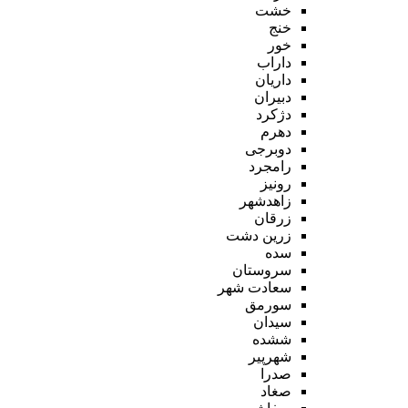
خشت
خنج
خور
داراب
داریان
دبیران
دژکرد
دهرم
دوبرجی
رامجرد
رونیز
زاهدشهر
زرقان
زرین دشت
سده
سروستان
سعادت شهر
سورمق
سیدان
ششده
شهرپیر
صدرا
صغاد