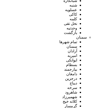
شبانکاره
شنبه
عسلویه
کاکی
کلمه
نخل تقی
وحدتیه
بازگشت
سمنان
تمام شهر‌ها
سمنان
آرادان
امیریه
ایوانکی
بسطام
بیارجمند
دامغان
درجزین
دیباج
سرخه
شاهرود
شهمیرزاد
کلاته خیج
گرمسار