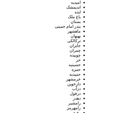
امیدیه
اندیمشک
ایذه
باغ ملک
بستان
بندر امام خمینی
ماهشهر
بهبهان
ترکالکی
جایزان
چمران
چوبیده
حر
حسینیه
حمزه
حمیدیه
خرمشهر
دارخوین
دزآب
دزفول
دهدز
رامشیر
رامهرمز
رفیع