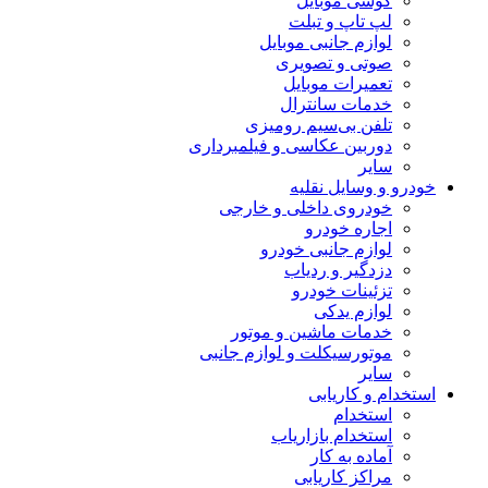
گوشی موبایل
لپ تاپ و تبلت
لوازم جانبی موبایل
صوتی و تصویری
تعمیرات موبایل
خدمات سانترال
تلفن بی‌سیم رومیزی
دوربین عکاسی و فیلمبرداری
سایر
خودرو و وسایل نقلیه
خودروی داخلی و خارجی
اجاره خودرو
لوازم جانبی خودرو
دزدگیر و ردیاب
تزئینات خودرو
لوازم یدکی
خدمات ماشین و موتور
موتورسیکلت و لوازم جانبی
سایر
استخدام و کاریابی
استخدام
استخدام بازاریاب
آماده به کار
مراکز کاریابی