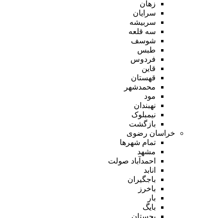
زهان
سرایان
سربیشه
سه قلعه
شوسف
طبس
فردوس
قاین
قهستان
محمدشهر
مود
نهبندان
نیمبلوک
بازگشت
خراسان رضوی
تمام شهر‌ها
مشهد
احمدآباد صولت
انابد
باجگیران
باخرز
بار
بایگ
بجستان