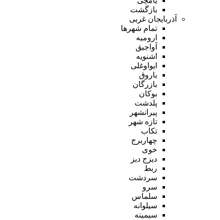
یامچی
بازگشت
آذربایجان غربی
تمام شهر‌ها
ارومیه
آواجیق
اشنویه
ایواوغلی
باروق
بازرگان
بوکان
پلدشت
پیرانشهر
تازه شهر
تکاب
چهاربرج
خوی
دیزج دیز
ربط
سردشت
سرو
سلماس
سیلوانه
سیمینه