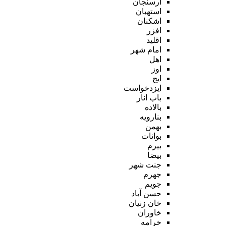
ارسنجان
استهبان
اشکنان
افزر
اقلید
امام شهر
اهل
اوز
ایج
ایزدخواست
باب انار
بالاده
بنارویه
بهمن
بوانات
بیرم
بیضا
جنت شهر
جهرم
جویم
حسن آباد
خان زنیان
خاوران
خرامه