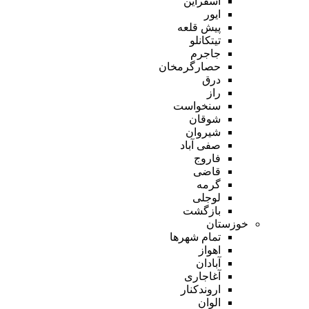
اسفراین
ایور
پیش قلعه
تیتکانلو
جاجرم
حصارگرمخان
درق
راز
سنخواست
شوقان
شیروان
صفی آباد
فاروج
قاضی
گرمه
لوجلی
بازگشت
خوزستان
تمام شهر‌ها
اهواز
آبادان
آغاجاری
اروندکنار
الوان