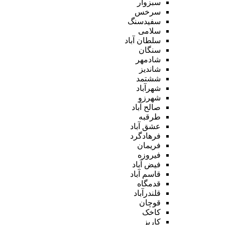
سبزوار
سرخس
سفیدسنگ
سلامی
سلطان آباد
سنگان
شادمهر
شاندیز
ششتمد
شهرآباد
شهرزو
صالح آباد
طرقبه
عشق آباد
فرهادگرد
فریمان
فیروزه
فیض آباد
قاسم آباد
قدمگاه
قلندرآباد
قوچان
کاخک
کاریز