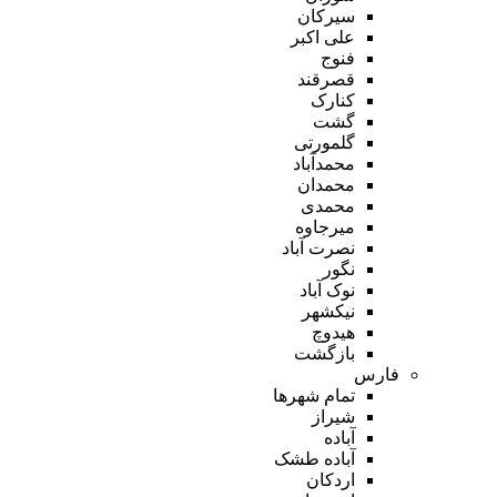
سیرکان
علی اکبر
فنوج
قصرقند
کنارک
گشت
گلمورتی
محمدآباد
محمدان
محمدی
میرجاوه
نصرت آباد
نگور
نوک آباد
نیکشهر
هیدوچ
بازگشت
فارس
تمام شهر‌ها
شیراز
آباده
آباده طشک
اردکان