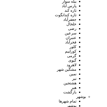
بیله سوار
پارس آباد
تازه کند
تازه کندانگوت
جعفرآباد
خلخال
رضی
سرعین
عنبران
فخرآباد
کلور
کوراییم
گرمی
گیوی
لاهرود
مشگین شهر
نمین
نیر
هشتجین
هیر
بازگشت
بوشهر
تمام شهر‌ها
بوشهر