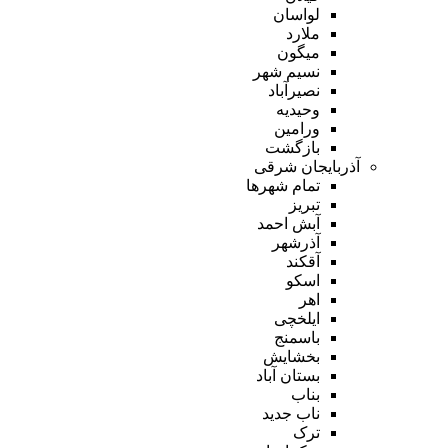
لواسان
ملارد
میگون
نسیم شهر
نصیرآباد
وحیدیه
ورامین
بازگشت
آذربایجان شرقی
تمام شهر‌ها
تبریز
آبش احمد
آذرشهر
آقکند
اسکو
اهر
ایلخچی
باسمنج
بخشایش
بستان آباد
بناب
ناب جدید
ترک