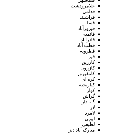
صفاشهر
علامرودشت
فدامی
فراشبند
فسا
فیروزآباد
قائمیه
قادرآباد
قطب آباد
قطرویه
قیر
کارزین
کازرون
کامفیروز
کره ای
کنارتخته
کوار
گراش
گله دار
لار
لامرد
لپویی
لطیفی
مبارک آباد دیز