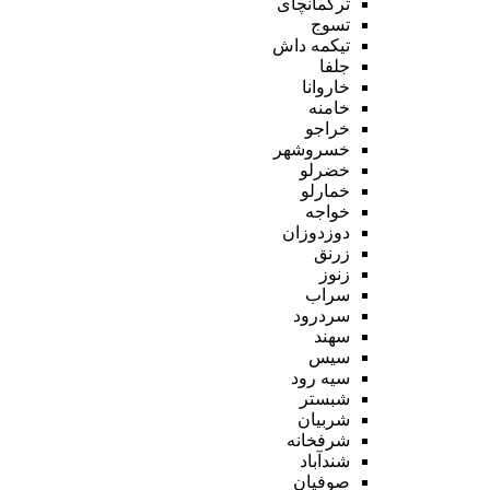
ترکمانچای
تسوج
تیکمه داش
جلفا
خاروانا
خامنه
خراجو
خسروشهر
خضرلو
خمارلو
خواجه
دوزدوزان
زرنق
زنوز
سراب
سردرود
سهند
سیس
سیه رود
شبستر
شربیان
شرفخانه
شندآباد
صوفیان