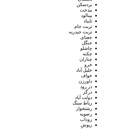
بردسکن
بیدخت
بینالود
تایباد
تربت جام
تربت حیدریه
جغتای
جنگل
چاشلو
چکنه
چناران
خرو
خلیل آباد
خواف
داورزن
در رود
درگز
دولت آباد
رباط سنگ
رشتخوار
رضویه
روداب
ریوش