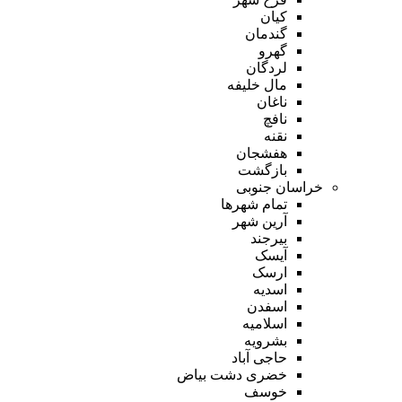
کیان
گندمان
گهرو
لردگان
مال خلیفه
ناغان
نافچ
نقنه
هفشجان
بازگشت
خراسان جنوبی
تمام شهر‌ها
آرین شهر
بیرجند
آیسک
ارسک
اسدیه
اسفدن
اسلامیه
بشرویه
حاجی آباد
خضری دشت بیاض
خوسف