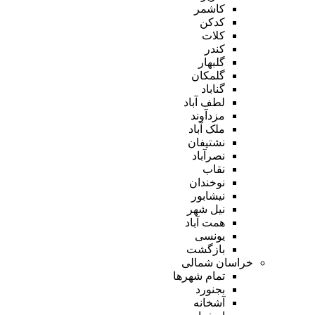
کاشمر
کدکن
کلات
کندر
گلبهار
گلمکان
گناباد
لطف آباد
مزدآوند
ملک آباد
نشتیفان
نصرآباد
نقاب
نوخندان
نیشابور
نیل شهر
همت آباد
یونسی
بازگشت
خراسان شمالی
تمام شهر‌ها
بجنورد
آشخانه