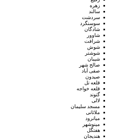
زهره
سالند
سردشت
سوسنگرد
شادگان
شاوور
شرافت
شوش
شوشتر
شیبان
صالح شهر
صفی آباد
صیدون
قلعه تل
قلعه خواجه
گتوند
لالی
مسجد سلیمان
ملاثانی
میانرود
مینوشهر
هفتگل
هندیجان