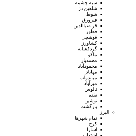
سیه چشمه
شاهین دژ
شوط
فیرورق
قر ضیاالدین
قطور
قوشچی
کشاورز
گردکشانه
ماکو
محمدیار
محمودآباد
مهاباد
میاندوآب
میرآباد
نالوس
نقده
نوشین
بازگشت
البرز
تمام شهر‌ها
کرج
اسارا
اشتهارد