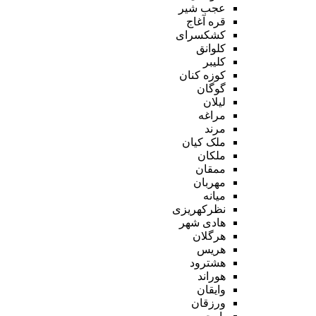
عجب شیر
قره آغاج
کشکسرای
کلوانق
کلیبر
کوزه کنان
گوگان
لیلان
مراغه
مرند
ملک کیان
ملکان
ممقان
مهربان
میانه
نظرکهریزی
هادی شهر
هرگلان
هریس
هشترود
هوراند
وایقان
ورزقان