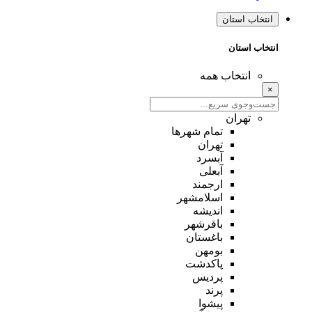
انتخاب استان
انتخاب استان
انتخاب همه
×
تهران
تمام شهر‌ها
تهران
آبسرد
آبعلی
ارجمند
اسلامشهر
اندیشه
باقرشهر
باغستان
بومهن
پاکدشت
پردیس
پرند
پیشوا