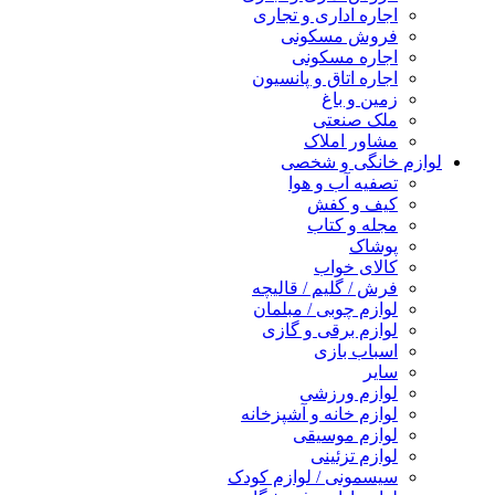
اجاره اداری و تجاری
فروش مسکونی
اجاره مسکونی
اجاره اتاق و پانسیون
زمین و باغ
ملک صنعتی
مشاور املاک
لوازم خانگی و شخصی
تصفیه آب و هوا
کیف و کفش
مجله و کتاب
پوشاک
کالای خواب
فرش / گلیم / قالیچه
لوازم چوبی / مبلمان
لوازم برقی و گازی
اسباب بازی
سایر
لوازم ورزشی
لوازم خانه و آشپزخانه
لوازم موسیقی
لوازم تزئینی
سیسمونی / لوازم کودک