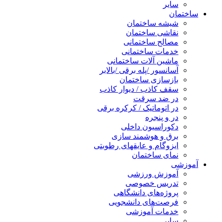
سایر
ساختمان
شیشه ساختمان
نقاشی ساختمان
مصالح ساختمانی
خدمات ساختمانی
ماشین آلات ساختمانی
آسانسور /پله برقی /بالابر
بازسازی ساختمان
سقف کاذب / دیوار کاذب
در ضد سرقت
در اتوماتیک / کرکره برقی
در و پنجره
دکوراسیون داخلی
برق و هوشمند سازی
ایزوگام و عایقهای رطوبتی
نمای ساختمان
آموزشی
آموزش ورزشی
تدریس خصوصی
پروژه‌های دانشگاهی
فرصت‌های دانشجویی
خدمات آموزشی
سایر