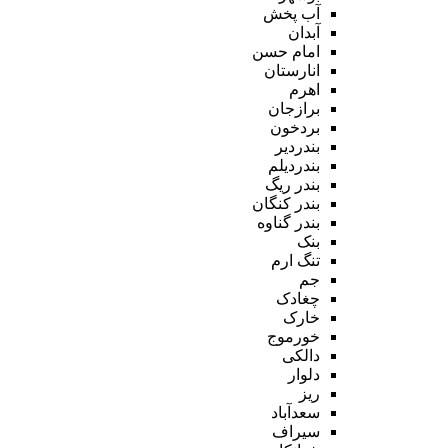
آب پخش
آبدان
امام حسن
انارستان
اهرم
برازجان
بردخون
بندردیر
بندردیلم
بندر ریگ
بندر کنگان
بندر گناوه
بنک
تنگ ارم
جم
چغادک
خارک
خورموج
دالکی
دلوار
ریز
سعدآباد
سیراف