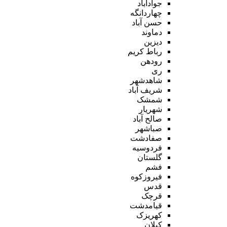
جوادآباد
چهاردانگه
حسن آباد
دماوند
دیزین
رباط کریم
رودهن
ری
شاهدشهر
شریف آباد
شمشک
شهریار
صالح آباد
صباشهر
صفادشت
فردوسیه
گلستان
فشم
فیروزکوه
قدس
قرچک
قیامدشت
کهریزک
کیلان