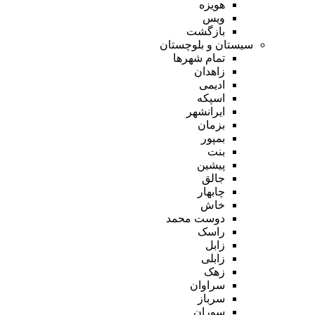
هویزه
ویس
بازگشت
سیستان و بلوچستان
تمام شهر‌ها
زاهدان
ادیمی
اسپکه
ایرانشهر
بزمان
بمپور
بنت
پیشین
جالق
چابهار
خاش
دوست محمد
راسک
زابل
زابلی
زهک
سراوان
سرباز
سوران