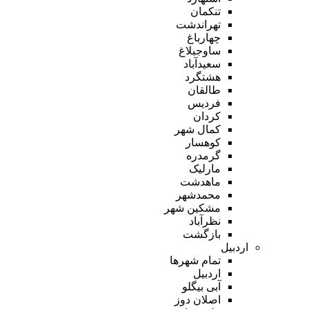
تنکمان
تهراندشت
چهارباغ
ساوجبلاغ
سعیدآباد
هشتگرد
طالقان
فردیس
کردان
کمال شهر
کوهسار
گرمدره
مارلیک
ماهدشت
محمدشهر
مشکین شهر
نظرآباد
بازگشت
اردبیل
تمام شهر‌ها
اردبیل
آبی بیگلو
اصلان دوز