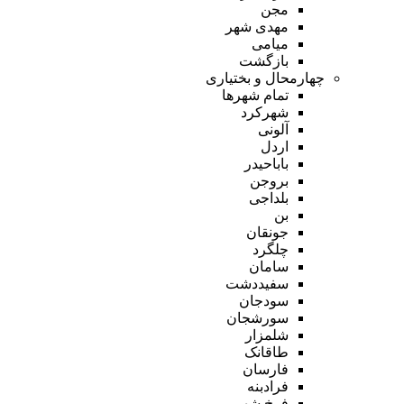
مجن
مهدی شهر
میامی
بازگشت
چهارمحال و بختیاری
تمام شهر‌ها
شهرکرد
آلونی
اردل
باباحیدر
بروجن
بلداجی
بن
جونقان
چلگرد
سامان
سفیددشت
سودجان
سورشجان
شلمزار
طاقانک
فارسان
فرادبنه
فرخ شهر