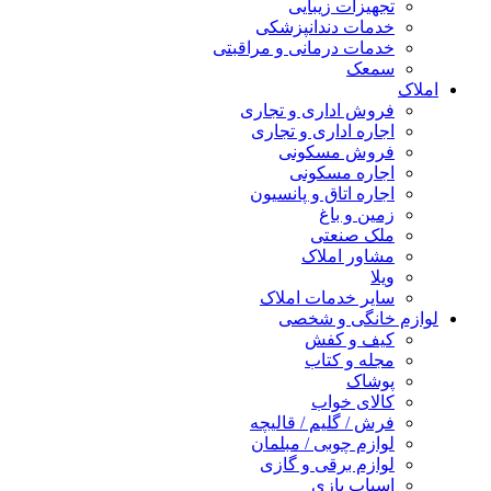
تجهیزات زیبایی
خدمات دندانپزشکی
خدمات درمانی و مراقبتی
سمعک
املاک
فروش اداری و تجاری
اجاره اداری و تجاری
فروش مسکونی
اجاره مسکونی
اجاره اتاق و پانسیون
زمین و باغ
ملک صنعتی
مشاور املاک
ویلا
سایر خدمات املاک
لوازم خانگی و شخصی
کیف و کفش
مجله و کتاب
پوشاک
کالای خواب
فرش / گلیم / قالیچه
لوازم چوبی / مبلمان
لوازم برقی و گازی
اسباب بازی