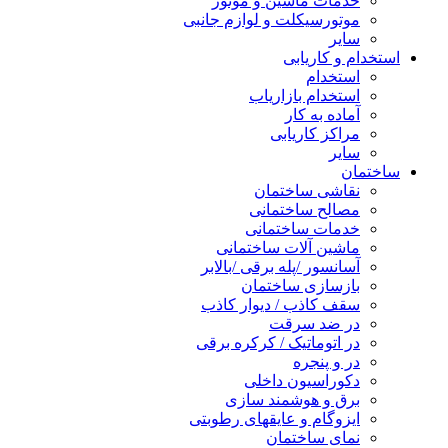
خدمات ماشین و موتور
موتورسیکلت و لوازم جانبی
سایر
استخدام و کاریابی
استخدام
استخدام بازاریاب
آماده به کار
مراکز کاریابی
سایر
ساختمان
نقاشی ساختمان
مصالح ساختمانی
خدمات ساختمانی
ماشین آلات ساختمانی
آسانسور /پله برقی /بالابر
بازسازی ساختمان
سقف کاذب / دیوار کاذب
در ضد سرقت
در اتوماتیک / کرکره برقی
در و پنجره
دکوراسیون داخلی
برق و هوشمند سازی
ایزوگام و عایقهای رطوبتی
نمای ساختمان