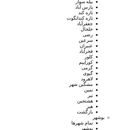
بیله سوار
پارس آباد
تازه کند
تازه کندانگوت
جعفرآباد
خلخال
رضی
سرعین
عنبران
فخرآباد
کلور
کوراییم
گرمی
گیوی
لاهرود
مشگین شهر
نمین
نیر
هشتجین
هیر
بازگشت
بوشهر
تمام شهر‌ها
بوشهر