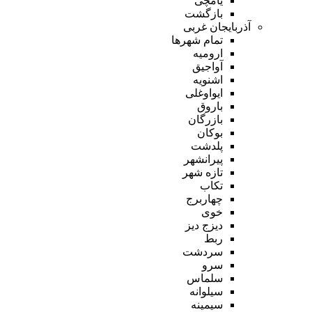
یامچی
بازگشت
آذربایجان غربی
تمام شهر‌ها
ارومیه
آواجیق
اشنویه
ایواوغلی
باروق
بازرگان
بوکان
پلدشت
پیرانشهر
تازه شهر
تکاب
چهاربرج
خوی
دیزج دیز
ربط
سردشت
سرو
سلماس
سیلوانه
سیمینه