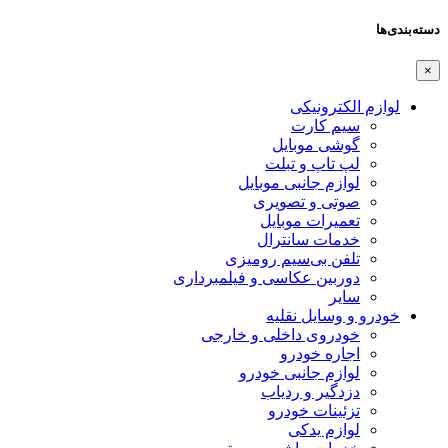
دسته‌بندی‌ها
×
لوازم الکترونیکی
سیم کارت
گوشی موبایل
لپ تاپ و تبلت
لوازم جانبی موبایل
صوتی و تصویری
تعمیرات موبایل
خدمات سانترال
تلفن بی‌سیم رومیزی
دوربین عکاسی و فیلمبرداری
سایر
خودرو و وسایل نقلیه
خودروی داخلی و خارجی
اجاره خودرو
لوازم جانبی خودرو
دزدگیر و ردیاب
تزئینات خودرو
لوازم یدکی