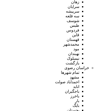
زهان
سرایان
سربیشه
سه قلعه
شوسف
طبس
فردوس
قاین
قهستان
محمدشهر
مود
نهبندان
نیمبلوک
بازگشت
خراسان رضوی
تمام شهر‌ها
مشهد
احمدآباد صولت
انابد
باجگیران
باخرز
بار
بایگ
بجستان