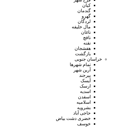
کیان
گندمان
گهرو
لردگان
مال خلیفه
ناغان
نافچ
نقنه
هفشجان
بازگشت
خراسان جنوبی
تمام شهر‌ها
آرین شهر
بیرجند
آیسک
ارسک
اسدیه
اسفدن
اسلامیه
بشرویه
حاجی آباد
خضری دشت بیاض
خوسف