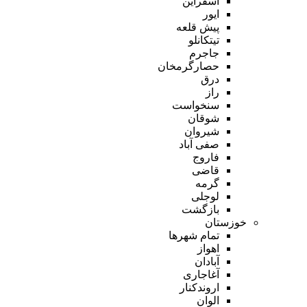
اسفراین
ایور
پیش قلعه
تیتکانلو
جاجرم
حصارگرمخان
درق
راز
سنخواست
شوقان
شیروان
صفی آباد
فاروج
قاضی
گرمه
لوجلی
بازگشت
خوزستان
تمام شهر‌ها
اهواز
آبادان
آغاجاری
اروندکنار
الوان