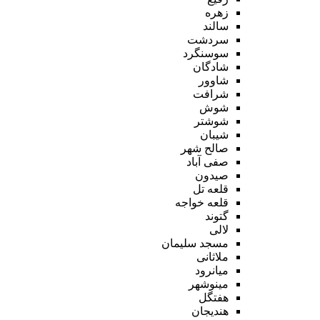
زهره
سالند
سردشت
سوسنگرد
شادگان
شاوور
شرافت
شوش
شوشتر
شیبان
صالح شهر
صفی آباد
صیدون
قلعه تل
قلعه خواجه
گتوند
لالی
مسجد سلیمان
ملاثانی
میانرود
مینوشهر
هفتگل
هندیجان