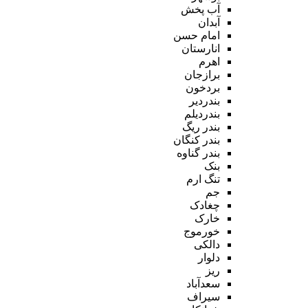
آب پخش
آبدان
امام حسن
انارستان
اهرم
برازجان
بردخون
بندردیر
بندردیلم
بندر ریگ
بندر کنگان
بندر گناوه
بنک
تنگ ارم
جم
چغادک
خارک
خورموج
دالکی
دلوار
ریز
سعدآباد
سیراف