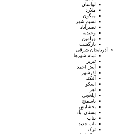
لواسان
ملارد
میگون
نسیم شهر
نصیرآباد
وحیدیه
ورامین
بازگشت
آذربایجان شرقی
تمام شهر‌ها
تبریز
آبش احمد
آذرشهر
آقکند
اسکو
اهر
ایلخچی
باسمنج
بخشایش
بستان آباد
بناب
ناب جدید
ترک