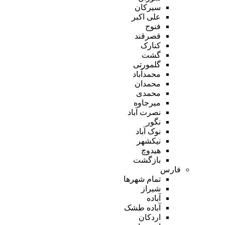
سیرکان
علی اکبر
فنوج
قصرقند
کنارک
گشت
گلمورتی
محمدآباد
محمدان
محمدی
میرجاوه
نصرت آباد
نگور
نوک آباد
نیکشهر
هیدوچ
بازگشت
فارس
تمام شهر‌ها
شیراز
آباده
آباده طشک
اردکان