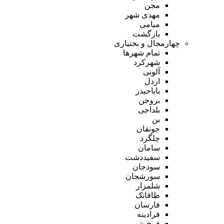
مجن
مهدی شهر
میامی
بازگشت
چهارمحال و بختیاری
تمام شهر‌ها
شهرکرد
آلونی
اردل
باباحیدر
بروجن
بلداجی
بن
جونقان
چلگرد
سامان
سفیددشت
سودجان
سورشجان
شلمزار
طاقانک
فارسان
فرادبنه
فرخ شهر