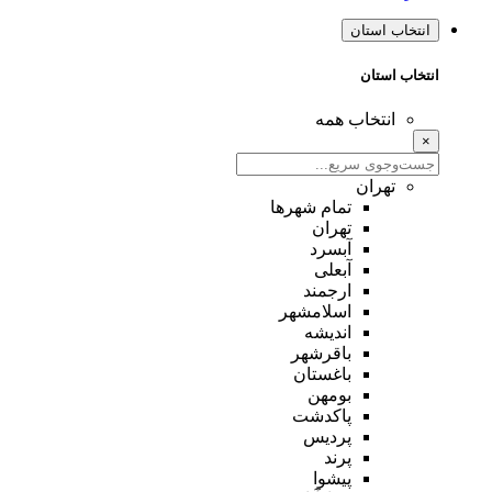
انتخاب استان
انتخاب استان
انتخاب همه
×
تهران
تمام شهر‌ها
تهران
آبسرد
آبعلی
ارجمند
اسلامشهر
اندیشه
باقرشهر
باغستان
بومهن
پاکدشت
پردیس
پرند
پیشوا