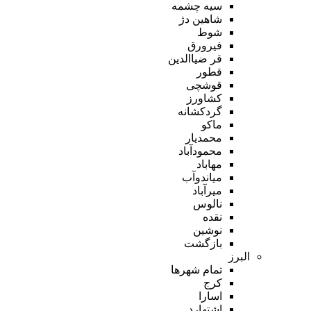
سیه چشمه
شاهین دژ
شوط
فیرورق
قر ضیاالدین
قطور
قوشچی
کشاورز
گردکشانه
ماکو
محمدیار
محمودآباد
مهاباد
میاندوآب
میرآباد
نالوس
نقده
نوشین
بازگشت
البرز
تمام شهر‌ها
کرج
اسارا
اشتهارد