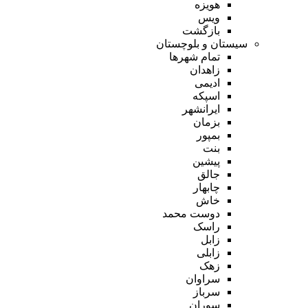
هویزه
ویس
بازگشت
سیستان و بلوچستان
تمام شهر‌ها
زاهدان
ادیمی
اسپکه
ایرانشهر
بزمان
بمپور
بنت
پیشین
جالق
چابهار
خاش
دوست محمد
راسک
زابل
زابلی
زهک
سراوان
سرباز
سوران