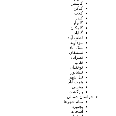
کاشمر
کدکن
کلات
کندر
گلبهار
گلمکان
گناباد
لطف آباد
مزدآوند
ملک آباد
نشتیفان
نصرآباد
نقاب
نوخندان
نیشابور
نیل شهر
همت آباد
یونسی
بازگشت
خراسان شمالی
تمام شهر‌ها
بجنورد
آشخانه