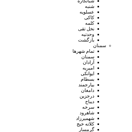
شبانکاره
شنبه
عسلویه
کاکی
کلمه
نخل تقی
وحدتیه
بازگشت
سمنان
تمام شهر‌ها
سمنان
آرادان
امیریه
ایوانکی
بسطام
بیارجمند
دامغان
درجزین
دیباج
سرخه
شاهرود
شهمیرزاد
کلاته خیج
گرمسار