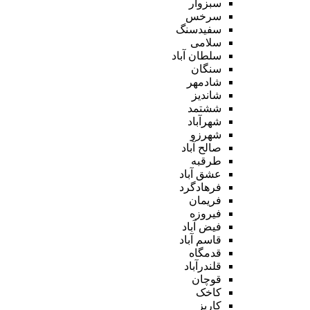
سبزوار
سرخس
سفیدسنگ
سلامی
سلطان آباد
سنگان
شادمهر
شاندیز
ششتمد
شهرآباد
شهرزو
صالح آباد
طرقبه
عشق آباد
فرهادگرد
فریمان
فیروزه
فیض آباد
قاسم آباد
قدمگاه
قلندرآباد
قوچان
کاخک
کاریز