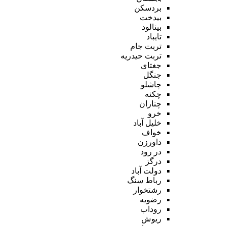
بردسکن
بیدخت
بینالود
تایباد
تربت جام
تربت حیدریه
جغتای
جنگل
چاشلو
چکنه
چناران
خرو
خلیل آباد
خواف
داورزن
در رود
درگز
دولت آباد
رباط سنگ
رشتخوار
رضویه
روداب
ریوش