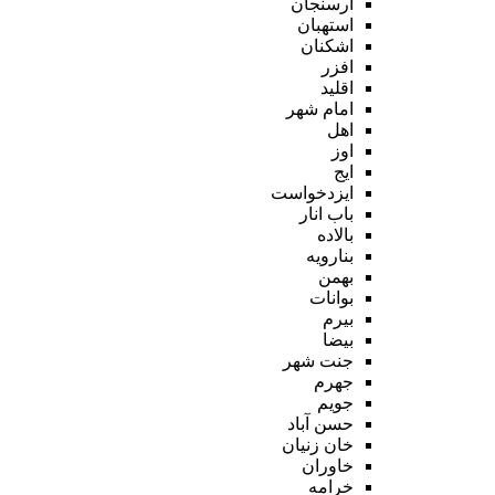
ارسنجان
استهبان
اشکنان
افزر
اقلید
امام شهر
اهل
اوز
ایج
ایزدخواست
باب انار
بالاده
بنارویه
بهمن
بوانات
بیرم
بیضا
جنت شهر
جهرم
جویم
حسن آباد
خان زنیان
خاوران
خرامه