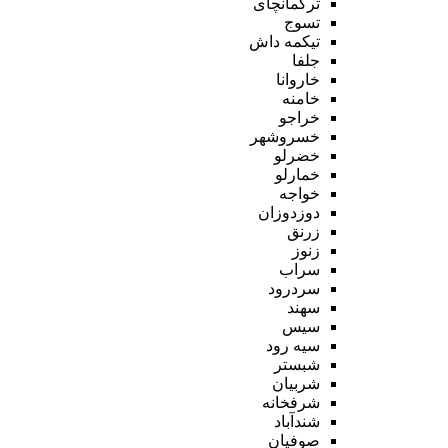
ترکمانچای
تسوج
تیکمه داش
جلفا
خاروانا
خامنه
خراجو
خسروشهر
خضرلو
خمارلو
خواجه
دوزدوزان
زرنق
زنوز
سراب
سردرود
سهند
سیس
سیه رود
شبستر
شربیان
شرفخانه
شندآباد
صوفیان