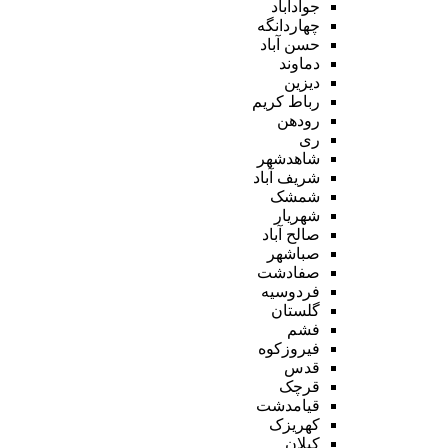
جوادآباد
چهاردانگه
حسن آباد
دماوند
دیزین
رباط کریم
رودهن
ری
شاهدشهر
شریف آباد
شمشک
شهریار
صالح آباد
صباشهر
صفادشت
فردوسیه
گلستان
فشم
فیروزکوه
قدس
قرچک
قیامدشت
کهریزک
کیلان