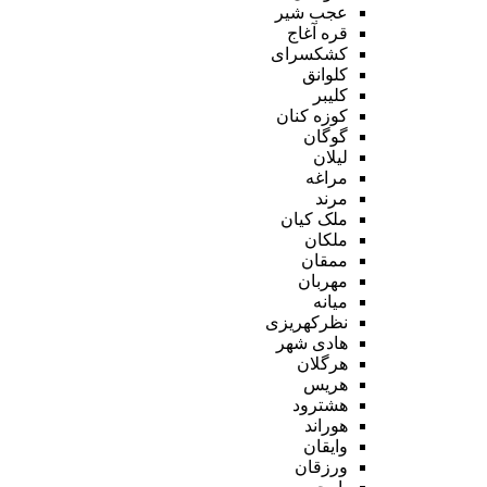
عجب شیر
قره آغاج
کشکسرای
کلوانق
کلیبر
کوزه کنان
گوگان
لیلان
مراغه
مرند
ملک کیان
ملکان
ممقان
مهربان
میانه
نظرکهریزی
هادی شهر
هرگلان
هریس
هشترود
هوراند
وایقان
ورزقان