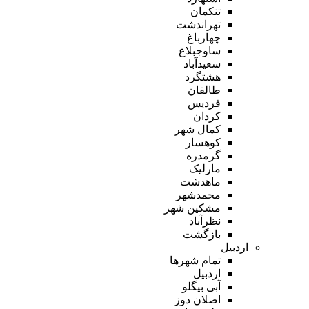
تنکمان
تهراندشت
چهارباغ
ساوجبلاغ
سعیدآباد
هشتگرد
طالقان
فردیس
کردان
کمال شهر
کوهسار
گرمدره
مارلیک
ماهدشت
محمدشهر
مشکین شهر
نظرآباد
بازگشت
اردبیل
تمام شهر‌ها
اردبیل
آبی بیگلو
اصلان دوز