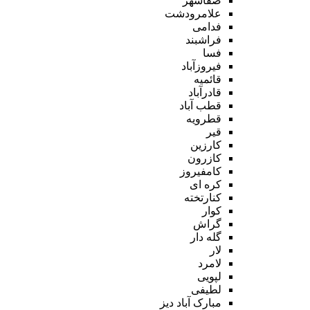
صفاشهر
علامرودشت
فدامی
فراشبند
فسا
فیروزآباد
قائمیه
قادرآباد
قطب آباد
قطرویه
قیر
کارزین
کازرون
کامفیروز
کره ای
کنارتخته
کوار
گراش
گله دار
لار
لامرد
لپویی
لطیفی
مبارک آباد دیز