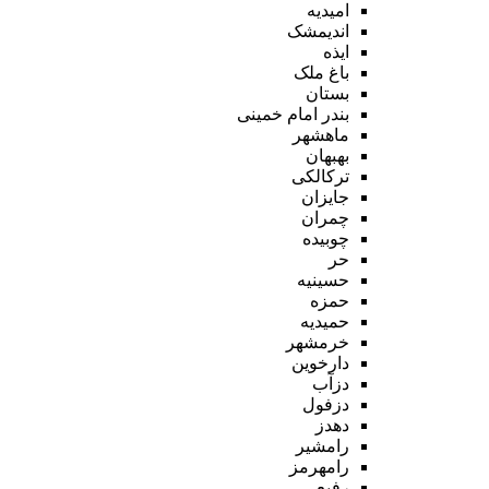
امیدیه
اندیمشک
ایذه
باغ ملک
بستان
بندر امام خمینی
ماهشهر
بهبهان
ترکالکی
جایزان
چمران
چوبیده
حر
حسینیه
حمزه
حمیدیه
خرمشهر
دارخوین
دزآب
دزفول
دهدز
رامشیر
رامهرمز
رفیع