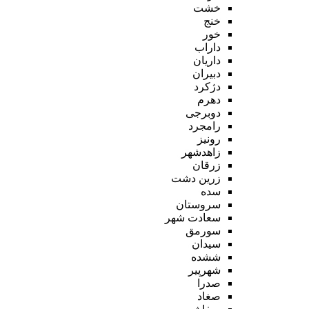
خشت
خنج
خور
داراب
داریان
دبیران
دژکرد
دهرم
دوبرجی
رامجرد
رونیز
زاهدشهر
زرقان
زرین دشت
سده
سروستان
سعادت شهر
سورمق
سیدان
ششده
شهرپیر
صدرا
صغاد