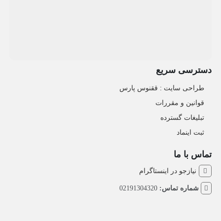
دسترسی سریع
طراحی سایت :‌ ققنوس پارس
قوانین و مقررات
تبلیغات گسترده
ثبت اینماد
تماس با ما
نیازجو در اینستاگرام
شماره تماس:
02191304320