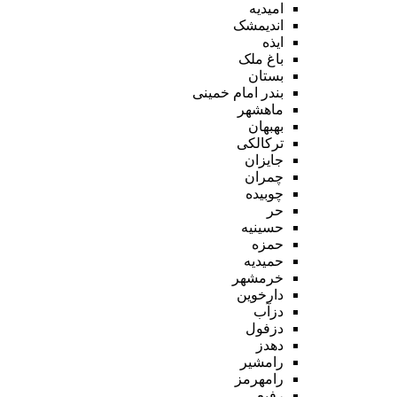
امیدیه
اندیمشک
ایذه
باغ ملک
بستان
بندر امام خمینی
ماهشهر
بهبهان
ترکالکی
جایزان
چمران
چوبیده
حر
حسینیه
حمزه
حمیدیه
خرمشهر
دارخوین
دزآب
دزفول
دهدز
رامشیر
رامهرمز
رفیع