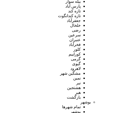
بیله سوار
پارس آباد
تازه کند
تازه کندانگوت
جعفرآباد
خلخال
رضی
سرعین
عنبران
فخرآباد
کلور
کوراییم
گرمی
گیوی
لاهرود
مشگین شهر
نمین
نیر
هشتجین
هیر
بازگشت
بوشهر
تمام شهر‌ها
بوشهر