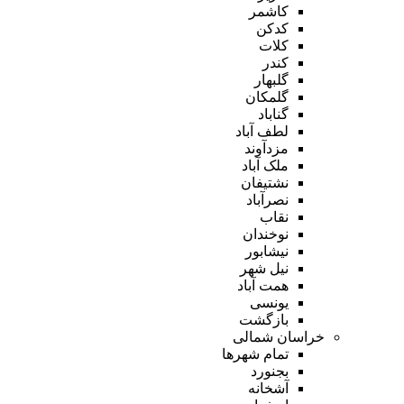
کاشمر
کدکن
کلات
کندر
گلبهار
گلمکان
گناباد
لطف آباد
مزدآوند
ملک آباد
نشتیفان
نصرآباد
نقاب
نوخندان
نیشابور
نیل شهر
همت آباد
یونسی
بازگشت
خراسان شمالی
تمام شهر‌ها
بجنورد
آشخانه