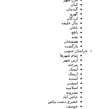
کیان
گندمان
گهرو
لردگان
مال خلیفه
ناغان
نافچ
نقنه
هفشجان
بازگشت
خراسان جنوبی
تمام شهر‌ها
آرین شهر
بیرجند
آیسک
ارسک
اسدیه
اسفدن
اسلامیه
بشرویه
حاجی آباد
خضری دشت بیاض
خوسف