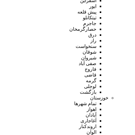
اسفراین
ایور
پیش قلعه
تیتکانلو
جاجرم
حصارگرمخان
درق
راز
سنخواست
شوقان
شیروان
صفی آباد
فاروج
قاضی
گرمه
لوجلی
بازگشت
خوزستان
تمام شهر‌ها
اهواز
آبادان
آغاجاری
اروندکنار
الوان