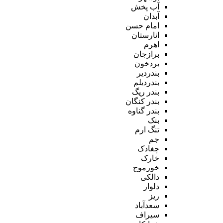
آب پخش
آبدان
امام حسن
انارستان
اهرم
برازجان
بردخون
بندردیر
بندردیلم
بندر ریگ
بندر کنگان
بندر گناوه
بنک
تنگ ارم
جم
چغادک
خارک
خورموج
دالکی
دلوار
ریز
سعدآباد
سیراف