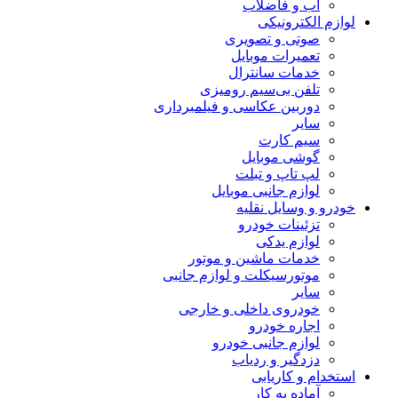
آب و فاضلاب
لوازم الکترونیکی
صوتی و تصویری
تعمیرات موبایل
خدمات سانترال
تلفن بی‌سیم رومیزی
دوربین عکاسی و فیلمبرداری
سایر
سیم کارت
گوشی موبایل
لپ تاپ و تبلت
لوازم جانبی موبایل
خودرو و وسایل نقلیه
تزئینات خودرو
لوازم یدکی
خدمات ماشین و موتور
موتورسیکلت و لوازم جانبی
سایر
خودروی داخلی و خارجی
اجاره خودرو
لوازم جانبی خودرو
دزدگیر و ردیاب
استخدام و کاریابی
آماده به کار