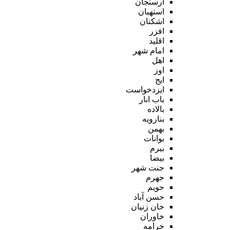
ارسنجان
استهبان
اشکنان
افزر
اقلید
امام شهر
اهل
اوز
ایج
ایزدخواست
باب انار
بالاده
بنارویه
بهمن
بوانات
بیرم
بیضا
جنت شهر
جهرم
جویم
حسن آباد
خان زنیان
خاوران
خرامه