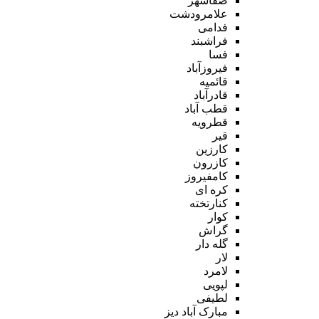
صفاشهر
علامرودشت
فدامی
فراشبند
فسا
فیروزآباد
قائمیه
قادرآباد
قطب آباد
قطرویه
قیر
کارزین
کازرون
کامفیروز
کره ای
کنارتخته
کوار
گراش
گله دار
لار
لامرد
لپویی
لطیفی
مبارک آباد دیز