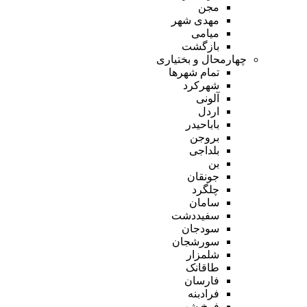
مجن
مهدی شهر
میامی
بازگشت
چهارمحال و بختیاری
تمام شهر‌ها
شهرکرد
آلونی
اردل
باباحیدر
بروجن
بلداجی
بن
جونقان
چلگرد
سامان
سفیددشت
سودجان
سورشجان
شلمزار
طاقانک
فارسان
فرادبنه
فرخ شهر