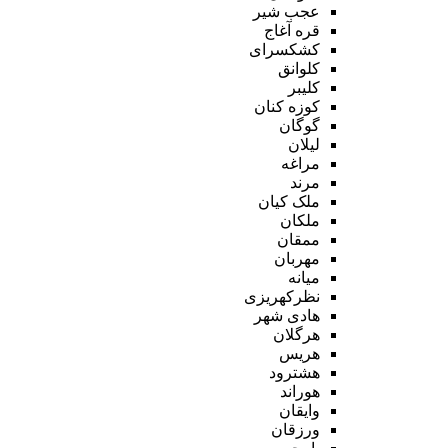
عجب شیر
قره آغاج
کشکسرای
کلوانق
کلیبر
کوزه کنان
گوگان
لیلان
مراغه
مرند
ملک کیان
ملکان
ممقان
مهربان
میانه
نظرکهریزی
هادی شهر
هرگلان
هریس
هشترود
هوراند
وایقان
ورزقان