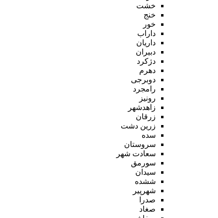
خشت
خنج
خور
داراب
داریان
دبیران
دژکرد
دهرم
دوبرجی
رامجرد
رونیز
زاهدشهر
زرقان
زرین دشت
سده
سروستان
سعادت شهر
سورمق
سیدان
ششده
شهرپیر
صدرا
صغاد