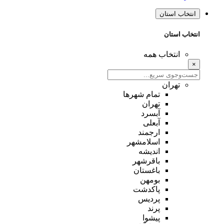
انتخاب استان
انتخاب استان
انتخاب همه
×
تهران
تمام شهر‌ها
تهران
آبسرد
آبعلی
ارجمند
اسلامشهر
اندیشه
باقرشهر
باغستان
بومهن
پاکدشت
پردیس
پرند
پیشوا