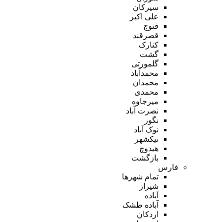
سیرکان
علی اکبر
فنوج
قصرقند
کنارک
گشت
گلمورتی
محمدآباد
محمدان
محمدی
میرجاوه
نصرت آباد
نگور
نوک آباد
نیکشهر
هیدوچ
بازگشت
فارس
تمام شهر‌ها
شیراز
آباده
آباده طشک
اردکان