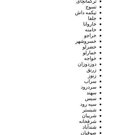
ترکمانچای
تسوج
تیکمه داش
جلفا
خاروانا
خامنه
خراجو
خسروشهر
خضرلو
خمارلو
خواجه
دوزدوزان
زرنق
زنوز
سراب
سردرود
سهند
سیس
سیه رود
شبستر
شربیان
شرفخانه
شندآباد
صوفیان