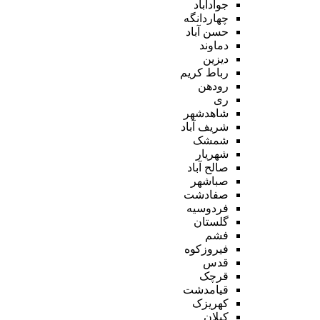
جوادآباد
چهاردانگه
حسن آباد
دماوند
دیزین
رباط کریم
رودهن
ری
شاهدشهر
شریف آباد
شمشک
شهریار
صالح آباد
صباشهر
صفادشت
فردوسیه
گلستان
فشم
فیروزکوه
قدس
قرچک
قیامدشت
کهریزک
کیلان