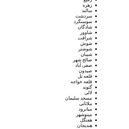
زهره
سالند
سردشت
سوسنگرد
شادگان
شاوور
شرافت
شوش
شوشتر
شیبان
صالح شهر
صفی آباد
صیدون
قلعه تل
قلعه خواجه
گتوند
لالی
مسجد سلیمان
ملاثانی
میانرود
مینوشهر
هفتگل
هندیجان