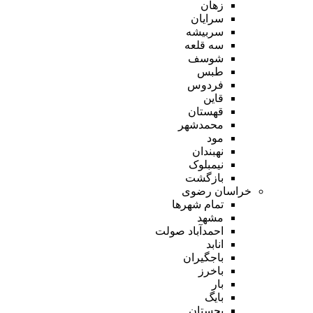
زهان
سرایان
سربیشه
سه قلعه
شوسف
طبس
فردوس
قاین
قهستان
محمدشهر
مود
نهبندان
نیمبلوک
بازگشت
خراسان رضوی
تمام شهر‌ها
مشهد
احمدآباد صولت
انابد
باجگیران
باخرز
بار
بایگ
بجستان