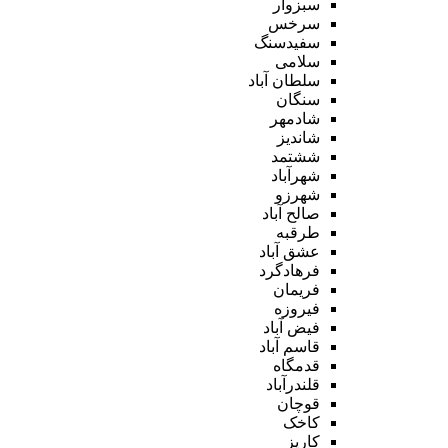
سبزوار
سرخس
سفیدسنگ
سلامی
سلطان آباد
سنگان
شادمهر
شاندیز
ششتمد
شهرآباد
شهرزو
صالح آباد
طرقبه
عشق آباد
فرهادگرد
فریمان
فیروزه
فیض آباد
قاسم آباد
قدمگاه
قلندرآباد
قوچان
کاخک
کاریز