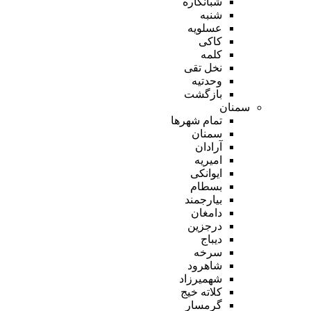
شبانکاره
شنبه
عسلویه
کاکی
کلمه
نخل تقی
وحدتیه
بازگشت
سمنان
تمام شهر‌ها
سمنان
آرادان
امیریه
ایوانکی
بسطام
بیارجمند
دامغان
درجزین
دیباج
سرخه
شاهرود
شهمیرزاد
کلاته خیج
گرمسار