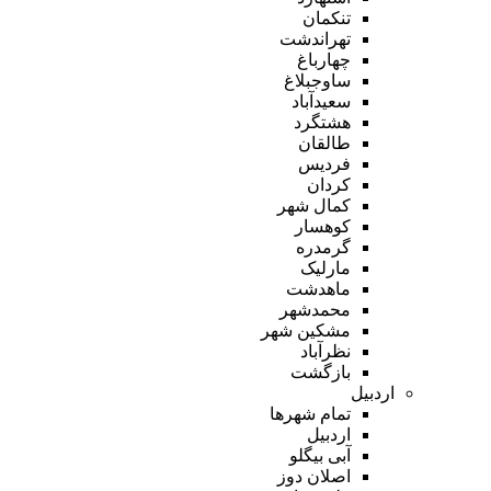
تنکمان
تهراندشت
چهارباغ
ساوجبلاغ
سعیدآباد
هشتگرد
طالقان
فردیس
کردان
کمال شهر
کوهسار
گرمدره
مارلیک
ماهدشت
محمدشهر
مشکین شهر
نظرآباد
بازگشت
اردبیل
تمام شهر‌ها
اردبیل
آبی بیگلو
اصلان دوز