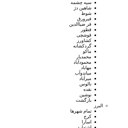
سیه چشمه
شاهین دژ
شوط
فیرورق
قر ضیاالدین
قطور
قوشچی
کشاورز
گردکشانه
ماکو
محمدیار
محمودآباد
مهاباد
میاندوآب
میرآباد
نالوس
نقده
نوشین
بازگشت
البرز
تمام شهر‌ها
کرج
اسارا
اشتهارد