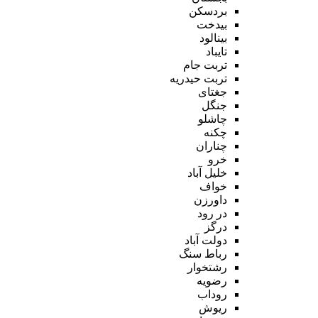
بردسکن
بیدخت
بینالود
تایباد
تربت جام
تربت حیدریه
جغتای
جنگل
چاشلو
چکنه
چناران
خرو
خلیل آباد
خواف
داورزن
در رود
درگز
دولت آباد
رباط سنگ
رشتخوار
رضویه
روداب
ریوش