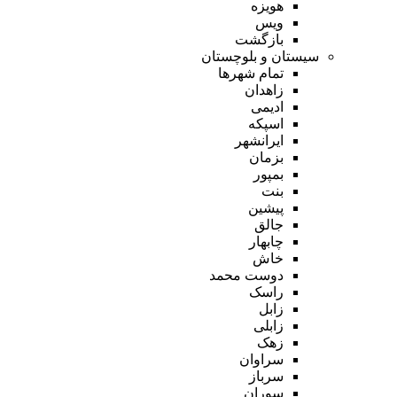
هویزه
ویس
بازگشت
سیستان و بلوچستان
تمام شهر‌ها
زاهدان
ادیمی
اسپکه
ایرانشهر
بزمان
بمپور
بنت
پیشین
جالق
چابهار
خاش
دوست محمد
راسک
زابل
زابلی
زهک
سراوان
سرباز
سوران