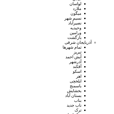
لواسان
ملارد
میگون
نسیم شهر
نصیرآباد
وحیدیه
ورامین
بازگشت
آذربایجان شرقی
تمام شهر‌ها
تبریز
آبش احمد
آذرشهر
آقکند
اسکو
اهر
ایلخچی
باسمنج
بخشایش
بستان آباد
بناب
ناب جدید
ترک