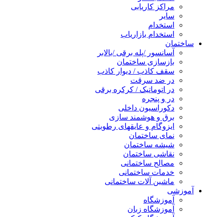
مراکز کاریابی
سایر
استخدام
استخدام بازاریاب
ساختمان
آسانسور /پله برقی /بالابر
بازسازی ساختمان
سقف کاذب / دیوار کاذب
در ضد سرقت
در اتوماتیک / کرکره برقی
در و پنجره
دکوراسیون داخلی
برق و هوشمند سازی
ایزوگام و عایقهای رطوبتی
نمای ساختمان
شیشه ساختمان
نقاشی ساختمان
مصالح ساختمانی
خدمات ساختمانی
ماشین آلات ساختمانی
آموزشی
آموزشگاه
آموزشگاه زبان