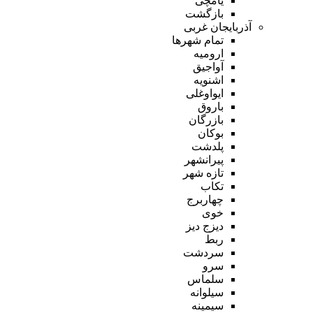
یامچی
بازگشت
آذربایجان غربی
تمام شهر‌ها
ارومیه
آواجیق
اشنویه
ایواوغلی
باروق
بازرگان
بوکان
پلدشت
پیرانشهر
تازه شهر
تکاب
چهاربرج
خوی
دیزج دیز
ربط
سردشت
سرو
سلماس
سیلوانه
سیمینه