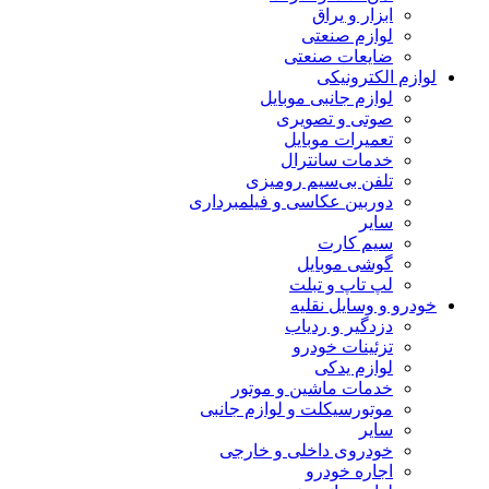
ابزار و یراق
لوازم صنعتی
ضایعات صنعتی
لوازم الکترونیکی
لوازم جانبی موبایل
صوتی و تصویری
تعمیرات موبایل
خدمات سانترال
تلفن بی‌سیم رومیزی
دوربین عکاسی و فیلمبرداری
سایر
سیم کارت
گوشی موبایل
لپ تاپ و تبلت
خودرو و وسایل نقلیه
دزدگیر و ردیاب
تزئینات خودرو
لوازم یدکی
خدمات ماشین و موتور
موتورسیکلت و لوازم جانبی
سایر
خودروی داخلی و خارجی
اجاره خودرو