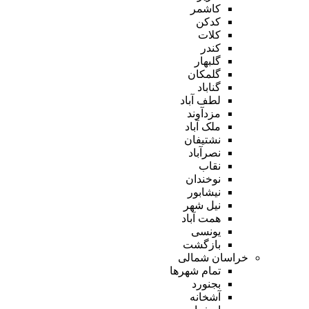
کاشمر
کدکن
کلات
کندر
گلبهار
گلمکان
گناباد
لطف آباد
مزدآوند
ملک آباد
نشتیفان
نصرآباد
نقاب
نوخندان
نیشابور
نیل شهر
همت آباد
یونسی
بازگشت
خراسان شمالی
تمام شهر‌ها
بجنورد
آشخانه