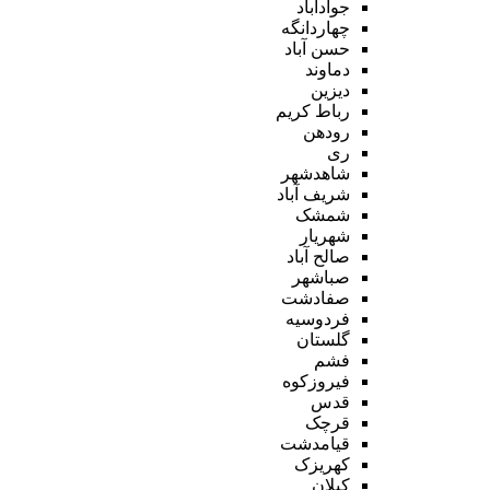
جوادآباد
چهاردانگه
حسن آباد
دماوند
دیزین
رباط کریم
رودهن
ری
شاهدشهر
شریف آباد
شمشک
شهریار
صالح آباد
صباشهر
صفادشت
فردوسیه
گلستان
فشم
فیروزکوه
قدس
قرچک
قیامدشت
کهریزک
کیلان