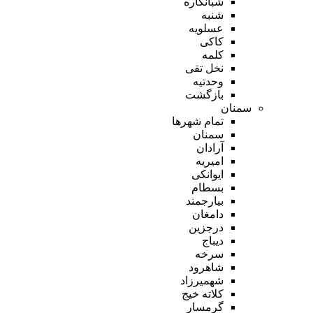
شبانکاره
شنبه
عسلویه
کاکی
کلمه
نخل تقی
وحدتیه
بازگشت
سمنان
تمام شهر‌ها
سمنان
آرادان
امیریه
ایوانکی
بسطام
بیارجمند
دامغان
درجزین
دیباج
سرخه
شاهرود
شهمیرزاد
کلاته خیج
گرمسار