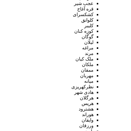
عجب شیر
قره آغاج
کشکسرای
کلوانق
کلیبر
کوزه کنان
گوگان
لیلان
مراغه
مرند
ملک کیان
ملکان
ممقان
مهربان
میانه
نظرکهریزی
هادی شهر
هرگلان
هریس
هشترود
هوراند
وایقان
ورزقان