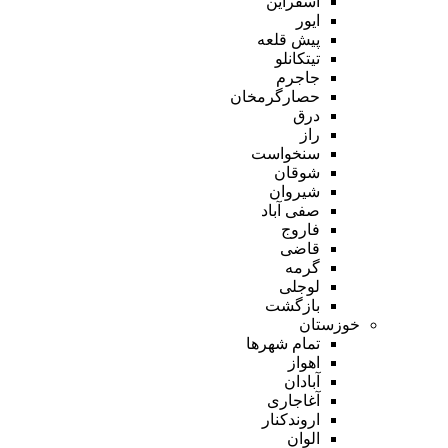
اسفراین
ایور
پیش قلعه
تیتکانلو
جاجرم
حصارگرمخان
درق
راز
سنخواست
شوقان
شیروان
صفی آباد
فاروج
قاضی
گرمه
لوجلی
بازگشت
خوزستان
تمام شهر‌ها
اهواز
آبادان
آغاجاری
اروندکنار
الوان