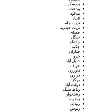
بردسکن
بیدخت
بینالود
تایباد
تربت جام
تربت حیدریه
جغتای
جنگل
چاشلو
چکنه
چناران
خرو
خلیل آباد
خواف
داورزن
در رود
درگز
دولت آباد
رباط سنگ
رشتخوار
رضویه
روداب
ریوش