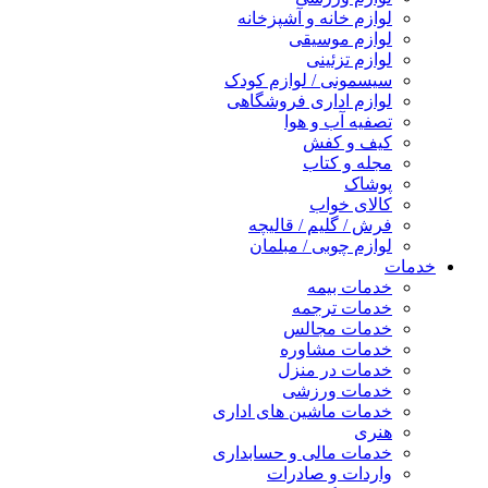
لوازم خانه و آشپزخانه
لوازم موسیقی
لوازم تزئینی
سیسمونی / لوازم کودک
لوازم اداری فروشگاهی
تصفیه آب و هوا
کیف و کفش
مجله و کتاب
پوشاک
کالای خواب
فرش / گلیم / قالیچه
لوازم چوبی / مبلمان
خدمات
خدمات بیمه
خدمات ترجمه
خدمات مجالس
خدمات مشاوره
خدمات در منزل
خدمات ورزشی
خدمات ماشین های اداری
هنری
خدمات مالی و حسابداری
واردات و صادرات