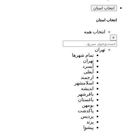
انتخاب استان
انتخاب استان
انتخاب همه
×
تهران
تمام شهر‌ها
تهران
آبسرد
آبعلی
ارجمند
اسلامشهر
اندیشه
باقرشهر
باغستان
بومهن
پاکدشت
پردیس
پرند
پیشوا