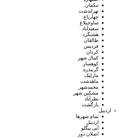
تنکمان
تهراندشت
چهارباغ
ساوجبلاغ
سعیدآباد
هشتگرد
طالقان
فردیس
کردان
کمال شهر
کوهسار
گرمدره
مارلیک
ماهدشت
محمدشهر
مشکین شهر
نظرآباد
بازگشت
اردبیل
تمام شهر‌ها
اردبیل
آبی بیگلو
اصلان دوز