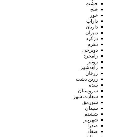
خشت
خنج
خور
داراب
داریان
دبیران
دژکرد
دهرم
دوبرجی
رامجرد
رونیز
زاهدشهر
زرقان
زرین دشت
سده
سروستان
سعادت شهر
سورمق
سیدان
ششده
شهرپیر
صدرا
صغاد