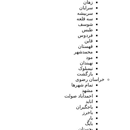
زهان
سرایان
سربیشه
سه قلعه
شوسف
طبس
فردوس
قاین
قهستان
محمدشهر
مود
نهبندان
نیمبلوک
بازگشت
خراسان رضوی
تمام شهر‌ها
مشهد
احمدآباد صولت
انابد
باجگیران
باخرز
بار
بایگ
بجستان