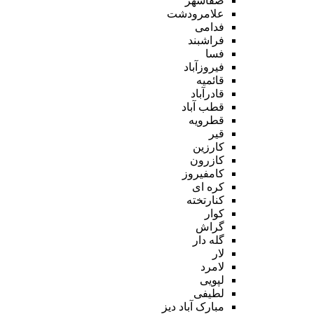
صفاشهر
علامرودشت
فدامی
فراشبند
فسا
فیروزآباد
قائمیه
قادرآباد
قطب آباد
قطرویه
قیر
کارزین
کازرون
کامفیروز
کره ای
کنارتخته
کوار
گراش
گله دار
لار
لامرد
لپویی
لطیفی
مبارک آباد دیز