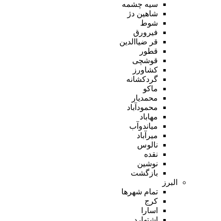
سیه چشمه
شاهین دژ
شوط
فیرورق
قر ضیاالدین
قطور
قوشچی
کشاورز
گردکشانه
ماکو
محمدیار
محمودآباد
مهاباد
میاندوآب
میرآباد
نالوس
نقده
نوشین
بازگشت
البرز
تمام شهر‌ها
کرج
اسارا
اشتهارد