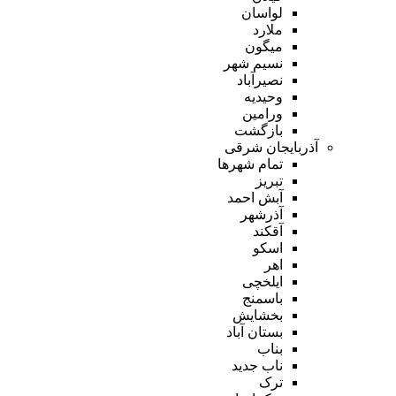
لواسان
ملارد
میگون
نسیم شهر
نصیرآباد
وحیدیه
ورامین
بازگشت
آذربایجان شرقی
تمام شهر‌ها
تبریز
آبش احمد
آذرشهر
آقکند
اسکو
اهر
ایلخچی
باسمنج
بخشایش
بستان آباد
بناب
ناب جدید
ترک