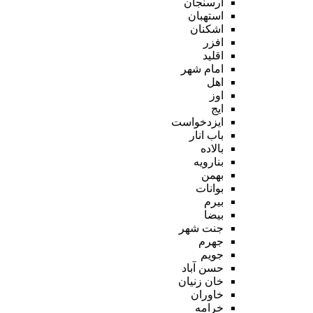
ارسنجان
استهبان
اشکنان
افزر
اقلید
امام شهر
اهل
اوز
ایج
ایزدخواست
باب انار
بالاده
بنارویه
بهمن
بوانات
بیرم
بیضا
جنت شهر
جهرم
جویم
حسن آباد
خان زنیان
خاوران
خرامه