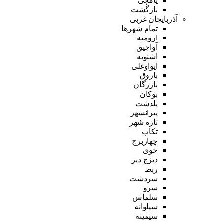
یامچی
بازگشت
آذربایجان غربی
تمام شهر‌ها
ارومیه
آواجیق
اشنویه
ایواوغلی
باروق
بازرگان
بوکان
پلدشت
پیرانشهر
تازه شهر
تکاب
چهاربرج
خوی
دیزج دیز
ربط
سردشت
سرو
سلماس
سیلوانه
سیمینه