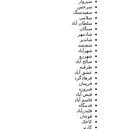
سبزوار
سرخس
سفیدسنگ
سلامی
سلطان آباد
سنگان
شادمهر
شاندیز
ششتمد
شهرآباد
شهرزو
صالح آباد
طرقبه
عشق آباد
فرهادگرد
فریمان
فیروزه
فیض آباد
قاسم آباد
قدمگاه
قلندرآباد
قوچان
کاخک
کاریز