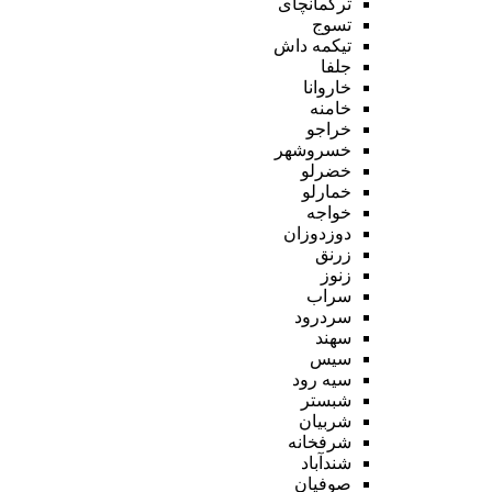
ترکمانچای
تسوج
تیکمه داش
جلفا
خاروانا
خامنه
خراجو
خسروشهر
خضرلو
خمارلو
خواجه
دوزدوزان
زرنق
زنوز
سراب
سردرود
سهند
سیس
سیه رود
شبستر
شربیان
شرفخانه
شندآباد
صوفیان