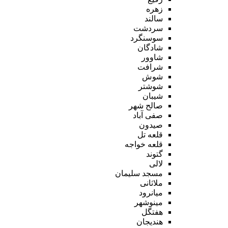
زهره
سالند
سردشت
سوسنگرد
شادگان
شاوور
شرافت
شوش
شوشتر
شیبان
صالح شهر
صفی آباد
صیدون
قلعه تل
قلعه خواجه
گتوند
لالی
مسجد سلیمان
ملاثانی
میانرود
مینوشهر
هفتگل
هندیجان