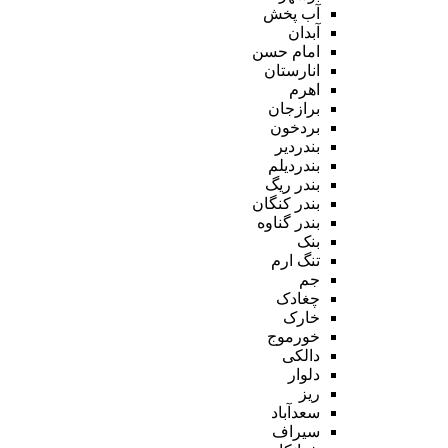
آب پخش
آبدان
امام حسن
انارستان
اهرم
برازجان
بردخون
بندردیر
بندردیلم
بندر ریگ
بندر کنگان
بندر گناوه
بنک
تنگ ارم
جم
چغادک
خارک
خورموج
دالکی
دلوار
ریز
سعدآباد
سیراف