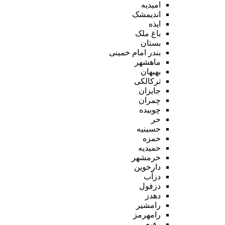
امیدیه
اندیمشک
ایذه
باغ ملک
بستان
بندر امام خمینی
ماهشهر
بهبهان
ترکالکی
جایزان
چمران
چوبیده
حر
حسینیه
حمزه
حمیدیه
خرمشهر
دارخوین
دزآب
دزفول
دهدز
رامشیر
رامهرمز
رفیع