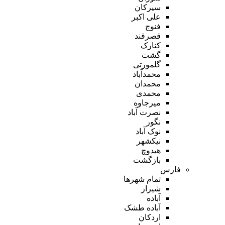
سیرکان
علی اکبر
فنوج
قصرقند
کنارک
گشت
گلمورتی
محمدآباد
محمدان
محمدی
میرجاوه
نصرت آباد
نگور
نوک آباد
نیکشهر
هیدوچ
بازگشت
فارس
تمام شهر‌ها
شیراز
آباده
آباده طشک
اردکان