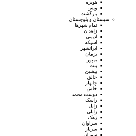
هویزه
ویس
بازگشت
سیستان و بلوچستان
تمام شهر‌ها
زاهدان
ادیمی
اسپکه
ایرانشهر
بزمان
بمپور
بنت
پیشین
جالق
چابهار
خاش
دوست محمد
راسک
زابل
زابلی
زهک
سراوان
سرباز
سوران