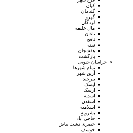
کیان
گندمان
گهرو
لردگان
مال خلیفه
ناغان
نافچ
نقنه
هفشجان
بازگشت
خراسان جنوبی
تمام شهر‌ها
آرین شهر
بیرجند
آیسک
ارسک
اسدیه
اسفدن
اسلامیه
بشرویه
حاجی آباد
خضری دشت بیاض
خوسف