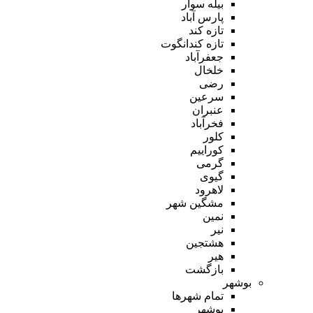
بیله سوار
پارس آباد
تازه کند
تازه کندانگوت
جعفرآباد
خلخال
رضی
سرعین
عنبران
فخرآباد
کلور
کوراییم
گرمی
گیوی
لاهرود
مشگین شهر
نمین
نیر
هشتجین
هیر
بازگشت
بوشهر
تمام شهر‌ها
بوشهر