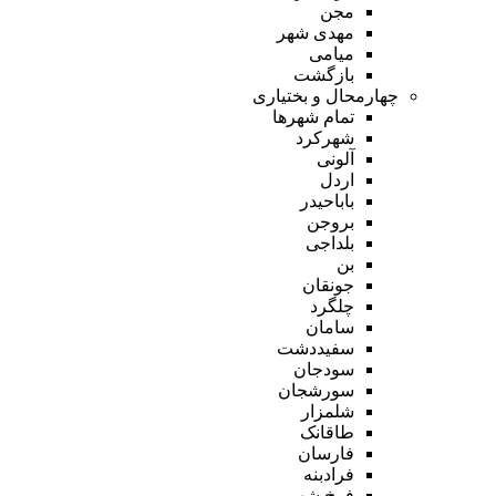
مجن
مهدی شهر
میامی
بازگشت
چهارمحال و بختیاری
تمام شهر‌ها
شهرکرد
آلونی
اردل
باباحیدر
بروجن
بلداجی
بن
جونقان
چلگرد
سامان
سفیددشت
سودجان
سورشجان
شلمزار
طاقانک
فارسان
فرادبنه
فرخ شهر