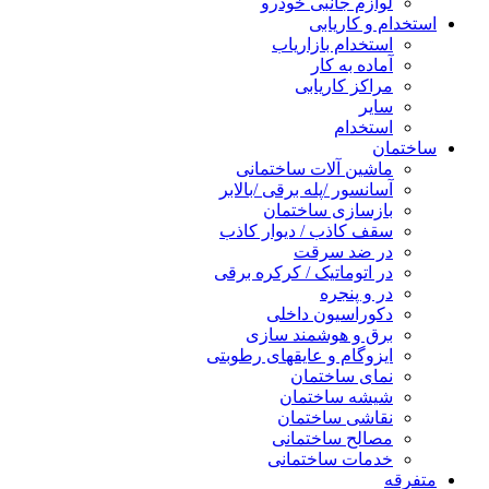
لوازم جانبی خودرو
استخدام و کاریابی
استخدام بازاریاب
آماده به کار
مراکز کاریابی
سایر
استخدام
ساختمان
ماشین آلات ساختمانی
آسانسور /پله برقی /بالابر
بازسازی ساختمان
سقف کاذب / دیوار کاذب
در ضد سرقت
در اتوماتیک / کرکره برقی
در و پنجره
دکوراسیون داخلی
برق و هوشمند سازی
ایزوگام و عایقهای رطوبتی
نمای ساختمان
شیشه ساختمان
نقاشی ساختمان
مصالح ساختمانی
خدمات ساختمانی
متفرقه