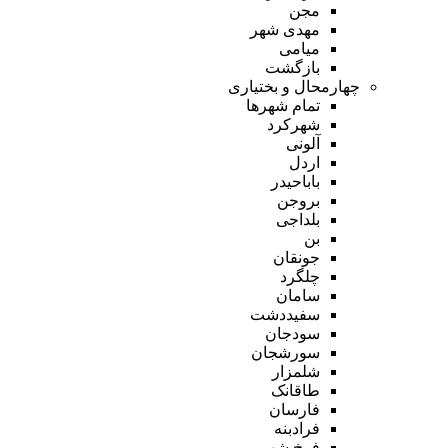
مجن
مهدی شهر
میامی
بازگشت
چهارمحال و بختیاری
تمام شهر‌ها
شهرکرد
آلونی
اردل
باباحیدر
بروجن
بلداجی
بن
جونقان
چلگرد
سامان
سفیددشت
سودجان
سورشجان
شلمزار
طاقانک
فارسان
فرادبنه
فرخ شهر