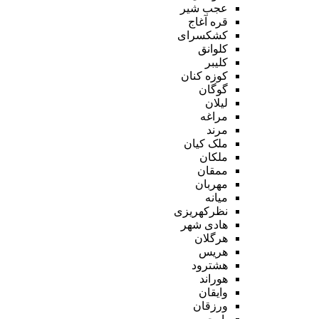
عجب شیر
قره آغاج
کشکسرای
کلوانق
کلیبر
کوزه کنان
گوگان
لیلان
مراغه
مرند
ملک کیان
ملکان
ممقان
مهربان
میانه
نظرکهریزی
هادی شهر
هرگلان
هریس
هشترود
هوراند
وایقان
ورزقان