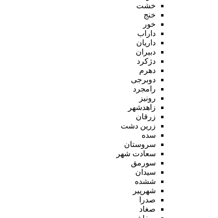
خشت
خنج
خور
داراب
داریان
دبیران
دژکرد
دهرم
دوبرجی
رامجرد
رونیز
زاهدشهر
زرقان
زرین دشت
سده
سروستان
سعادت شهر
سورمق
سیدان
ششده
شهرپیر
صدرا
صغاد