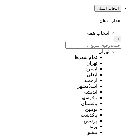
انتخاب استان
انتخاب استان
انتخاب همه
×
تهران
تمام شهر‌ها
تهران
آبسرد
آبعلی
ارجمند
اسلامشهر
اندیشه
باقرشهر
باغستان
بومهن
پاکدشت
پردیس
پرند
پیشوا