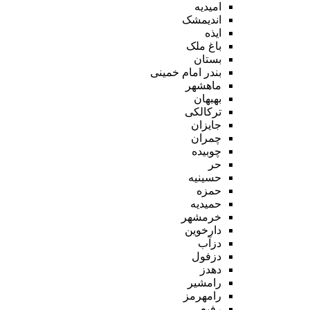
امیدیه
اندیمشک
ایذه
باغ ملک
بستان
بندر امام خمینی
ماهشهر
بهبهان
ترکالکی
جایزان
چمران
چوبیده
حر
حسینیه
حمزه
حمیدیه
خرمشهر
دارخوین
دزآب
دزفول
دهدز
رامشیر
رامهرمز
رفیع