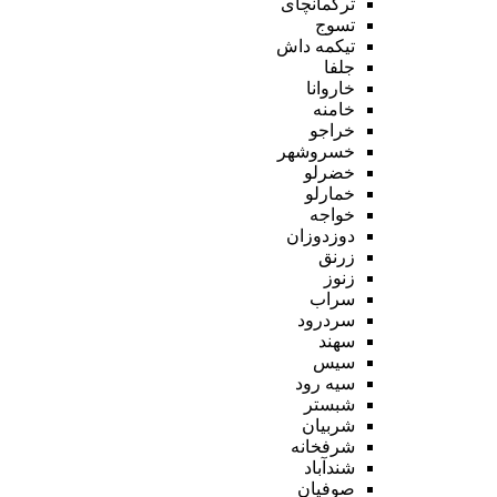
ترکمانچای
تسوج
تیکمه داش
جلفا
خاروانا
خامنه
خراجو
خسروشهر
خضرلو
خمارلو
خواجه
دوزدوزان
زرنق
زنوز
سراب
سردرود
سهند
سیس
سیه رود
شبستر
شربیان
شرفخانه
شندآباد
صوفیان