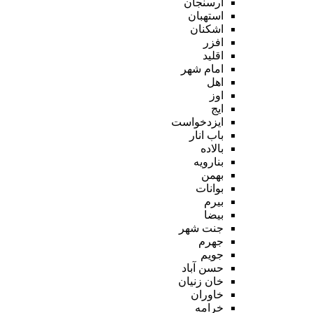
ارسنجان
استهبان
اشکنان
افزر
اقلید
امام شهر
اهل
اوز
ایج
ایزدخواست
باب انار
بالاده
بنارویه
بهمن
بوانات
بیرم
بیضا
جنت شهر
جهرم
جویم
حسن آباد
خان زنیان
خاوران
خرامه