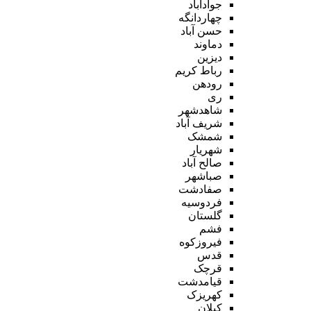
جوادآباد
چهاردانگه
حسن آباد
دماوند
دیزین
رباط کریم
رودهن
ری
شاهدشهر
شریف آباد
شمشک
شهریار
صالح آباد
صباشهر
صفادشت
فردوسیه
گلستان
فشم
فیروزکوه
قدس
قرچک
قیامدشت
کهریزک
کیلان