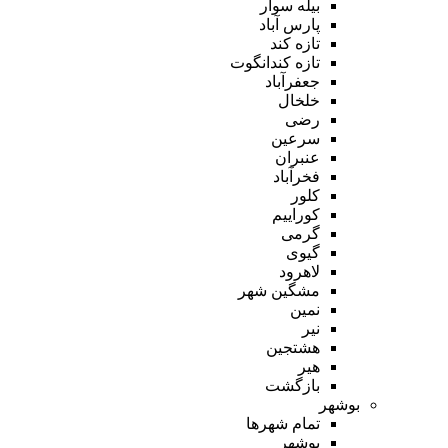
بیله سوار
پارس آباد
تازه کند
تازه کندانگوت
جعفرآباد
خلخال
رضی
سرعین
عنبران
فخرآباد
کلور
کوراییم
گرمی
گیوی
لاهرود
مشگین شهر
نمین
نیر
هشتجین
هیر
بازگشت
بوشهر
تمام شهر‌ها
بوشهر