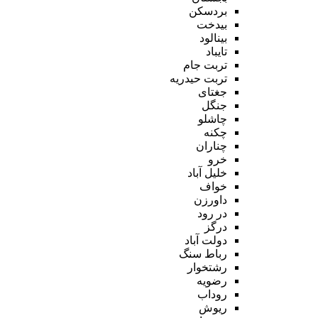
بردسکن
بیدخت
بینالود
تایباد
تربت جام
تربت حیدریه
جغتای
جنگل
چاشلو
چکنه
چناران
خرو
خلیل آباد
خواف
داورزن
در رود
درگز
دولت آباد
رباط سنگ
رشتخوار
رضویه
روداب
ریوش