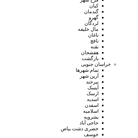
کیان
گندمان
گهرو
لردگان
مال خلیفه
ناغان
نافچ
نقنه
هفشجان
بازگشت
خراسان جنوبی
تمام شهر‌ها
آرین شهر
بیرجند
آیسک
ارسک
اسدیه
اسفدن
اسلامیه
بشرویه
حاجی آباد
خضری دشت بیاض
خوسف