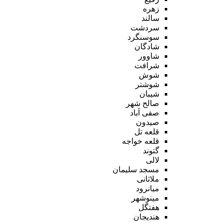
زهره
سالند
سردشت
سوسنگرد
شادگان
شاوور
شرافت
شوش
شوشتر
شیبان
صالح شهر
صفی آباد
صیدون
قلعه تل
قلعه خواجه
گتوند
لالی
مسجد سلیمان
ملاثانی
میانرود
مینوشهر
هفتگل
هندیجان