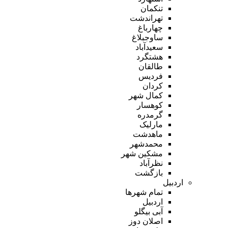
تنکمان
تهراندشت
چهارباغ
ساوجبلاغ
سعیدآباد
هشتگرد
طالقان
فردیس
کردان
کمال شهر
کوهسار
گرمدره
مارلیک
ماهدشت
محمدشهر
مشکین شهر
نظرآباد
بازگشت
اردبیل
تمام شهر‌ها
اردبیل
آبی بیگلو
اصلان دوز