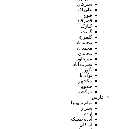
سیرکان
علی اکبر
فنوج
قصرقند
کنارک
گشت
گلمورتی
محمدآباد
محمدان
محمدی
میرجاوه
نصرت آباد
نگور
نوک آباد
نیکشهر
هیدوچ
بازگشت
فارس
تمام شهر‌ها
شیراز
آباده
آباده طشک
اردکان