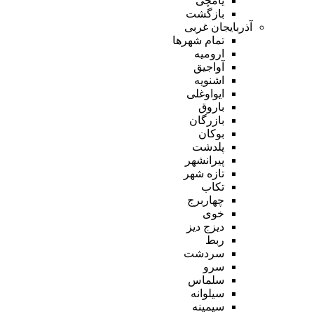
یامچی
بازگشت
آذربایجان غربی
تمام شهر‌ها
ارومیه
آواجیق
اشنویه
ایواوغلی
باروق
بازرگان
بوکان
پلدشت
پیرانشهر
تازه شهر
تکاب
چهاربرج
خوی
دیزج دیز
ربط
سردشت
سرو
سلماس
سیلوانه
سیمینه