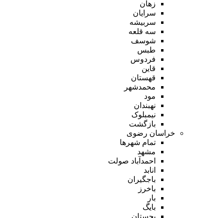
زهان
سرایان
سربیشه
سه قلعه
شوسف
طبس
فردوس
قاین
قهستان
محمدشهر
مود
نهبندان
نیمبلوک
بازگشت
خراسان رضوی
تمام شهر‌ها
مشهد
احمدآباد صولت
انابد
باجگیران
باخرز
بار
بایگ
بجستان