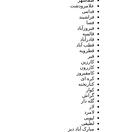
صفاشهر
علامرودشت
فدامی
فراشبند
فسا
فیروزآباد
قائمیه
قادرآباد
قطب آباد
قطرویه
قیر
کارزین
کازرون
کامفیروز
کره ای
کنارتخته
کوار
گراش
گله دار
لار
لامرد
لپویی
لطیفی
مبارک آباد دیز