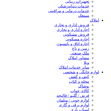
تجهیزات زیبایی
خدمات دندانپزشکی
خدمات درمانی و مراقبتی
سمعک
املاک
فروش اداری و تجاری
اجاره اداری و تجاری
فروش مسکونی
اجاره مسکونی
اجاره اتاق و پانسیون
زمین و باغ
ملک صنعتی
مشاور املاک
ویلا
سایر خدمات املاک
لوازم خانگی و شخصی
کیف و کفش
مجله و کتاب
پوشاک
کالای خواب
فرش / گلیم / قالیچه
لوازم چوبی / مبلمان
لوازم برقی و گازی
اسباب بازی