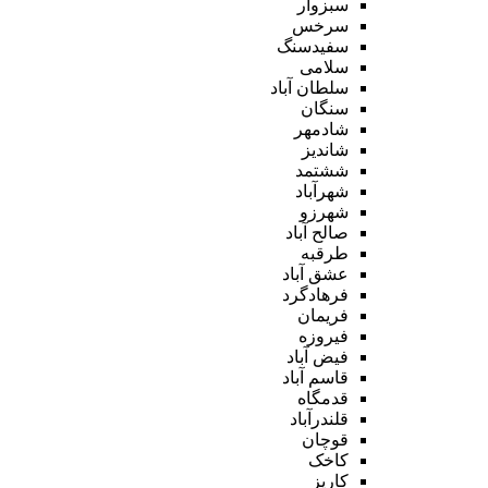
سبزوار
سرخس
سفیدسنگ
سلامی
سلطان آباد
سنگان
شادمهر
شاندیز
ششتمد
شهرآباد
شهرزو
صالح آباد
طرقبه
عشق آباد
فرهادگرد
فریمان
فیروزه
فیض آباد
قاسم آباد
قدمگاه
قلندرآباد
قوچان
کاخک
کاریز