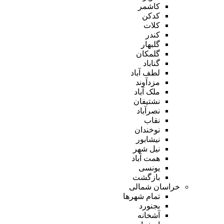
کاشمر
کدکن
کلات
کندر
گلبهار
گلمکان
گناباد
لطف آباد
مزدآوند
ملک آباد
نشتیفان
نصرآباد
نقاب
نوخندان
نیشابور
نیل شهر
همت آباد
یونسی
بازگشت
خراسان شمالی
تمام شهر‌ها
بجنورد
آشخانه