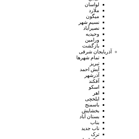
لواسان
ملارد
میگون
نسیم شهر
نصیرآباد
وحیدیه
ورامین
بازگشت
آذربایجان شرقی
تمام شهر‌ها
تبریز
آبش احمد
آذرشهر
آقکند
اسکو
اهر
ایلخچی
باسمنج
بخشایش
بستان آباد
بناب
ناب جدید
ترک