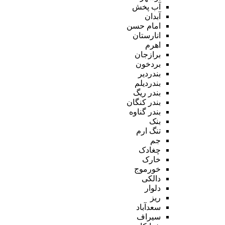
آب پخش
آبدان
امام حسن
انارستان
اهرم
برازجان
بردخون
بندردیر
بندردیلم
بندر ریگ
بندر کنگان
بندر گناوه
بنک
تنگ ارم
جم
چغادک
خارک
خورموج
دالکی
دلوار
ریز
سعدآباد
سیراف