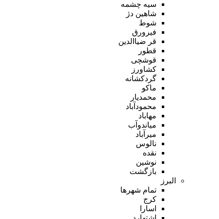
سیه چشمه
شاهین دژ
شوط
فیرورق
قر ضیاالدین
قطور
قوشچی
کشاورز
گردکشانه
ماکو
محمدیار
محمودآباد
مهاباد
میاندوآب
میرآباد
نالوس
نقده
نوشین
بازگشت
البرز
تمام شهر‌ها
کرج
اسارا
اشتهارد