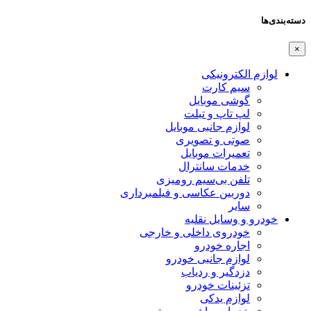
دسته‌بندی‌ها
×
لوازم الکترونیکی
سیم کارت
گوشی موبایل
لپ تاپ و تبلت
لوازم جانبی موبایل
صوتی و تصویری
تعمیرات موبایل
خدمات سانترال
تلفن بی‌سیم رومیزی
دوربین عکاسی و فیلمبرداری
سایر
خودرو و وسایل نقلیه
خودروی داخلی و خارجی
اجاره خودرو
لوازم جانبی خودرو
دزدگیر و ردیاب
تزئینات خودرو
لوازم یدکی