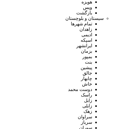
هویزه
ویس
بازگشت
سیستان و بلوچستان
تمام شهر‌ها
زاهدان
ادیمی
اسپکه
ایرانشهر
بزمان
بمپور
بنت
پیشین
جالق
چابهار
خاش
دوست محمد
راسک
زابل
زابلی
زهک
سراوان
سرباز
سوران