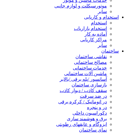
خدمات ماشین و موتور
موتورسیکلت و لوازم جانبی
سایر
استخدام و کاریابی
استخدام
استخدام بازاریاب
آماده به کار
مراکز کاریابی
سایر
ساختمان
نقاشی ساختمان
مصالح ساختمانی
خدمات ساختمانی
ماشین آلات ساختمانی
آسانسور /پله برقی /بالابر
بازسازی ساختمان
سقف کاذب / دیوار کاذب
در ضد سرقت
در اتوماتیک / کرکره برقی
در و پنجره
دکوراسیون داخلی
برق و هوشمند سازی
ایزوگام و عایقهای رطوبتی
نمای ساختمان