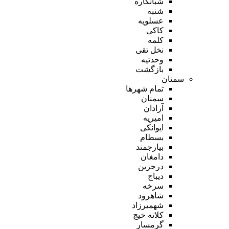
شبانکاره
شنبه
عسلویه
کاکی
کلمه
نخل تقی
وحدتیه
بازگشت
سمنان
تمام شهر‌ها
سمنان
آرادان
امیریه
ایوانکی
بسطام
بیارجمند
دامغان
درجزین
دیباج
سرخه
شاهرود
شهمیرزاد
کلاته خیج
گرمسار