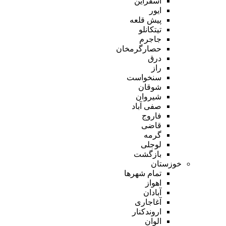
اسفراین
ایور
پیش قلعه
تیتکانلو
جاجرم
حصارگرمخان
درق
راز
سنخواست
شوقان
شیروان
صفی آباد
فاروج
قاضی
گرمه
لوجلی
بازگشت
خوزستان
تمام شهر‌ها
اهواز
آبادان
آغاجاری
اروندکنار
الوان