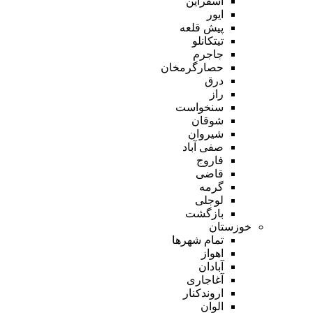
اسفراین
ایور
پیش قلعه
تیتکانلو
جاجرم
حصارگرمخان
درق
راز
سنخواست
شوقان
شیروان
صفی آباد
فاروج
قاضی
گرمه
لوجلی
بازگشت
خوزستان
تمام شهر‌ها
اهواز
آبادان
آغاجاری
اروندکنار
الوان