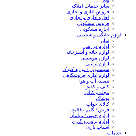
ویلا
سایر خدمات املاک
فروش اداری و تجاری
اجاره اداری و تجاری
فروش مسکونی
اجاره مسکونی
لوازم خانگی و شخصی
سایر
لوازم ورزشی
لوازم خانه و آشپزخانه
لوازم موسیقی
لوازم تزئینی
سیسمونی / لوازم کودک
لوازم اداری فروشگاهی
تصفیه آب و هوا
کیف و کفش
مجله و کتاب
پوشاک
کالای خواب
فرش / گلیم / قالیچه
لوازم چوبی / مبلمان
لوازم برقی و گازی
اسباب بازی
خدمات