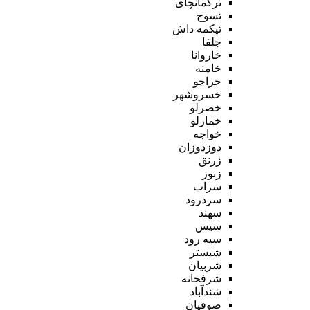
ترکمانچای
تسوج
تیکمه داش
جلفا
خاروانا
خامنه
خراجو
خسروشهر
خضرلو
خمارلو
خواجه
دوزدوزان
زرنق
زنوز
سراب
سردرود
سهند
سیس
سیه رود
شبستر
شربیان
شرفخانه
شندآباد
صوفیان