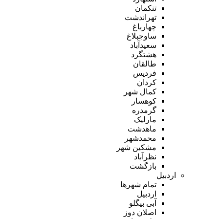
تنکمان
تهراندشت
چهارباغ
ساوجبلاغ
سعیدآباد
هشتگرد
طالقان
فردیس
کردان
کمال شهر
کوهسار
گرمدره
مارلیک
ماهدشت
محمدشهر
مشکین شهر
نظرآباد
بازگشت
اردبیل
تمام شهر‌ها
اردبیل
آبی بیگلو
اصلان دوز