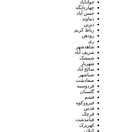
جوادآباد
چهاردانگه
حسن آباد
دماوند
دیزین
رباط کریم
رودهن
ری
شاهدشهر
شریف آباد
شمشک
شهریار
صالح آباد
صباشهر
صفادشت
فردوسیه
گلستان
فشم
فیروزکوه
قدس
قرچک
قیامدشت
کهریزک
کیلان