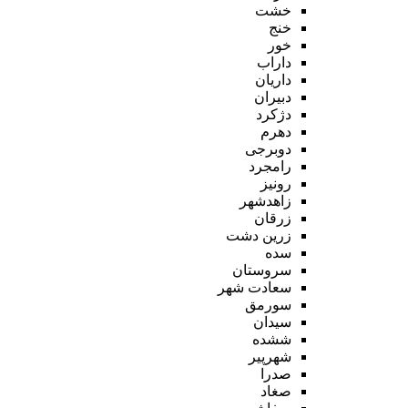
خشت
خنج
خور
داراب
داریان
دبیران
دژکرد
دهرم
دوبرجی
رامجرد
رونیز
زاهدشهر
زرقان
زرین دشت
سده
سروستان
سعادت شهر
سورمق
سیدان
ششده
شهرپیر
صدرا
صغاد