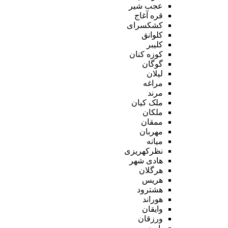
عجب شیر
قره آغاج
کشکسرای
کلوانق
کلیبر
کوزه کنان
گوگان
لیلان
مراغه
مرند
ملک کیان
ملکان
ممقان
مهربان
میانه
نظرکهریزی
هادی شهر
هرگلان
هریس
هشترود
هوراند
وایقان
ورزقان