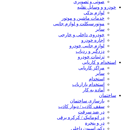
صوتی و تصویری
خودرو و وسایل نقلیه
لوازم یدکی
خدمات ماشین و موتور
موتورسیکلت و لوازم جانبی
سایر
خودروی داخلی و خارجی
اجاره خودرو
لوازم جانبی خودرو
دزدگیر و ردیاب
تزئینات خودرو
استخدام و کاریابی
مراکز کاریابی
سایر
استخدام
استخدام بازاریاب
آماده به کار
ساختمان
بازسازی ساختمان
سقف کاذب / دیوار کاذب
در ضد سرقت
در اتوماتیک / کرکره برقی
در و پنجره
دکوراسیون داخلی