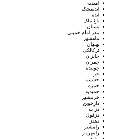
امیدیه
اندیمشک
ایذه
باغ ملک
بستان
بندر امام خمینی
ماهشهر
بهبهان
ترکالکی
جایزان
چمران
چوبیده
حر
حسینیه
حمزه
حمیدیه
خرمشهر
دارخوین
دزآب
دزفول
دهدز
رامشیر
رامهرمز
رفیع