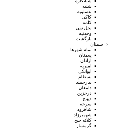
شبانکاره
شنبه
عسلویه
کاکی
کلمه
نخل تقی
وحدتیه
بازگشت
سمنان
تمام شهر‌ها
سمنان
آرادان
امیریه
ایوانکی
بسطام
بیارجمند
دامغان
درجزین
دیباج
سرخه
شاهرود
شهمیرزاد
کلاته خیج
گرمسار