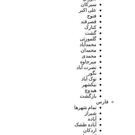
سیرکان
علی اکبر
فنوج
قصرقند
کنارک
گشت
گلمورتی
محمدآباد
محمدان
محمدی
میرجاوه
نصرت آباد
نگور
نوک آباد
نیکشهر
هیدوچ
بازگشت
فارس
تمام شهر‌ها
شیراز
آباده
آباده طشک
اردکان