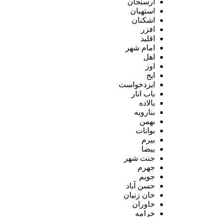
ارسنجان
استهبان
اشکنان
افزر
اقلید
امام شهر
اهل
اوز
ایج
ایزدخواست
باب انار
بالاده
بنارویه
بهمن
بوانات
بیرم
بیضا
جنت شهر
جهرم
جویم
حسن آباد
خان زنیان
خاوران
خرامه