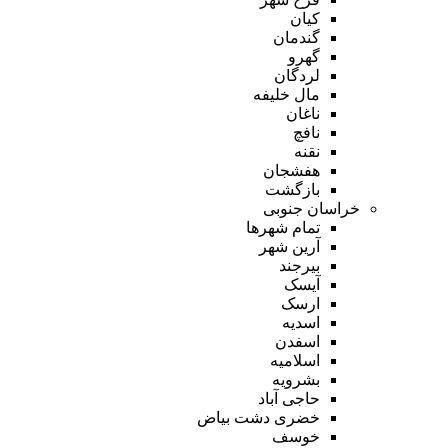
کیان
گندمان
گهرو
لردگان
مال خلیفه
ناغان
نافچ
نقنه
هفشجان
بازگشت
خراسان جنوبی
تمام شهر‌ها
آرین شهر
بیرجند
آیسک
ارسک
اسدیه
اسفدن
اسلامیه
بشرویه
حاجی آباد
خضری دشت بیاض
خوسف