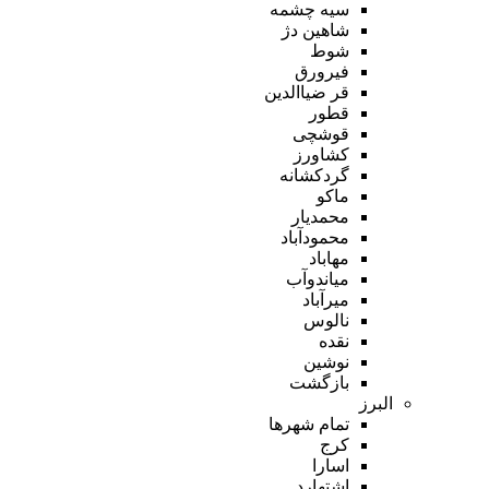
سیه چشمه
شاهین دژ
شوط
فیرورق
قر ضیاالدین
قطور
قوشچی
کشاورز
گردکشانه
ماکو
محمدیار
محمودآباد
مهاباد
میاندوآب
میرآباد
نالوس
نقده
نوشین
بازگشت
البرز
تمام شهر‌ها
کرج
اسارا
اشتهارد