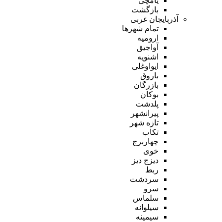
یامچی
بازگشت
آذربایجان غربی
تمام شهر‌ها
ارومیه
آواجیق
اشنویه
ایواوغلی
باروق
بازرگان
بوکان
پلدشت
پیرانشهر
تازه شهر
تکاب
چهاربرج
خوی
دیزج دیز
ربط
سردشت
سرو
سلماس
سیلوانه
سیمینه