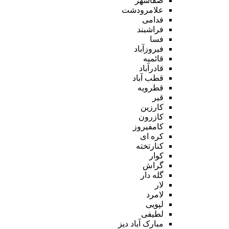
صفاشهر
علامرودشت
فدامی
فراشبند
فسا
فیروزآباد
قائمیه
قادرآباد
قطب آباد
قطرویه
قیر
کارزین
کازرون
کامفیروز
کره ای
کنارتخته
کوار
گراش
گله دار
لار
لامرد
لپویی
لطیفی
مبارک آباد دیز