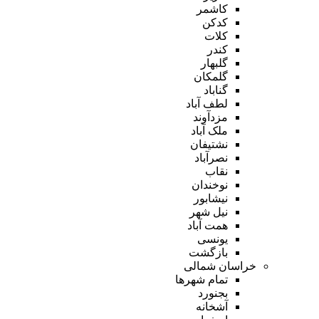
کاشمر
کدکن
کلات
کندر
گلبهار
گلمکان
گناباد
لطف آباد
مزدآوند
ملک آباد
نشتیفان
نصرآباد
نقاب
نوخندان
نیشابور
نیل شهر
همت آباد
یونسی
بازگشت
خراسان شمالی
تمام شهر‌ها
بجنورد
آشخانه