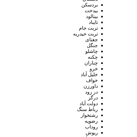
بردسکن
بیدخت
بینالود
تایباد
تربت جام
تربت حیدریه
جغتای
جنگل
چاشلو
چکنه
چناران
خرو
خلیل آباد
خواف
داورزن
در رود
درگز
دولت آباد
رباط سنگ
رشتخوار
رضویه
روداب
ریوش