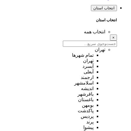
انتخاب استان
انتخاب استان
انتخاب همه
×
تهران
تمام شهر‌ها
تهران
آبسرد
آبعلی
ارجمند
اسلامشهر
اندیشه
باقرشهر
باغستان
بومهن
پاکدشت
پردیس
پرند
پیشوا