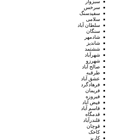
سبزوار
سرخس
سفیدسنگ
سلامی
سلطان آباد
سنگان
شادمهر
شاندیز
ششتمد
شهرآباد
شهرزو
صالح آباد
طرقبه
عشق آباد
فرهادگرد
فریمان
فیروزه
فیض آباد
قاسم آباد
قدمگاه
قلندرآباد
قوچان
کاخک
کاریز