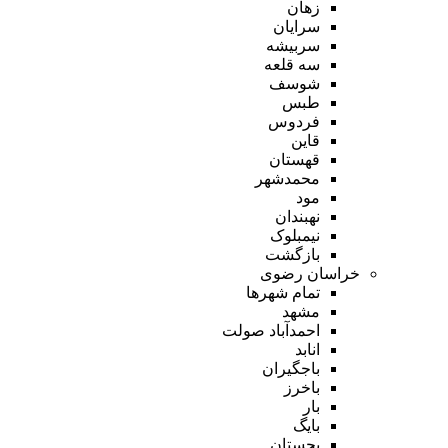
زهان
سرایان
سربیشه
سه قلعه
شوسف
طبس
فردوس
قاین
قهستان
محمدشهر
مود
نهبندان
نیمبلوک
بازگشت
خراسان رضوی
تمام شهر‌ها
مشهد
احمدآباد صولت
انابد
باجگیران
باخرز
بار
بایگ
بجستان