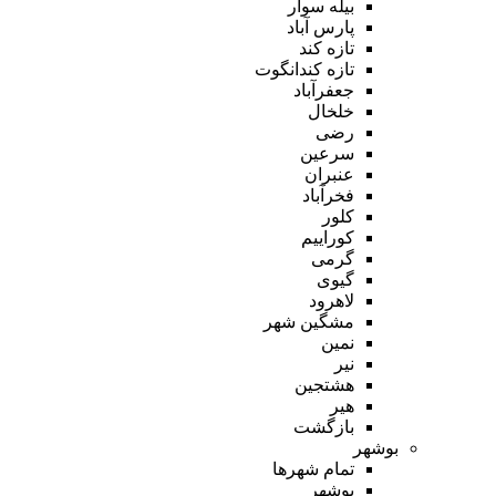
بیله سوار
پارس آباد
تازه کند
تازه کندانگوت
جعفرآباد
خلخال
رضی
سرعین
عنبران
فخرآباد
کلور
کوراییم
گرمی
گیوی
لاهرود
مشگین شهر
نمین
نیر
هشتجین
هیر
بازگشت
بوشهر
تمام شهر‌ها
بوشهر