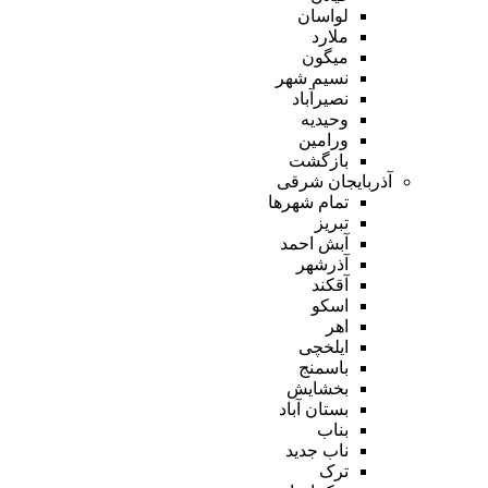
لواسان
ملارد
میگون
نسیم شهر
نصیرآباد
وحیدیه
ورامین
بازگشت
آذربایجان شرقی
تمام شهر‌ها
تبریز
آبش احمد
آذرشهر
آقکند
اسکو
اهر
ایلخچی
باسمنج
بخشایش
بستان آباد
بناب
ناب جدید
ترک