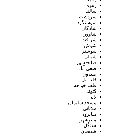
زهره
سالند
سردشت
سوسنگرد
شادگان
شاوور
شرافت
شوش
شوشتر
شیبان
صالح شهر
صفی آباد
صیدون
قلعه تل
قلعه خواجه
گتوند
لالی
مسجد سلیمان
ملاثانی
میانرود
مینوشهر
هفتگل
هندیجان