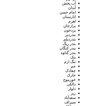
آب پخش
آبدان
امام حسن
انارستان
اهرم
برازجان
بردخون
بندردیر
بندردیلم
بندر ریگ
بندر کنگان
بندر گناوه
بنک
تنگ ارم
جم
چغادک
خارک
خورموج
دالکی
دلوار
ریز
سعدآباد
سیراف