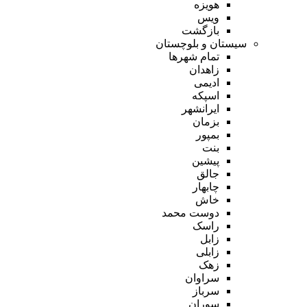
هویزه
ویس
بازگشت
سیستان و بلوچستان
تمام شهر‌ها
زاهدان
ادیمی
اسپکه
ایرانشهر
بزمان
بمپور
بنت
پیشین
جالق
چابهار
خاش
دوست محمد
راسک
زابل
زابلی
زهک
سراوان
سرباز
سوران