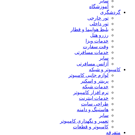
سایر
آموزشگاه
گردشگری
تور خارجی
تور داخلی
بلیط هواپیما و قطار
رزرو هتل
خدمات ویزا
وقت سفارت
خدمات مسافرتی
سایر
آژانس مسافرتی
کامپیوتر و شبکه
لوازم جانبی کامپیوتر
پرینتر و اسکنر
خدمات شبکه
نرم افزار کامپیوتر
خدمات اینترنت
طراحی سایت
هاستینگ و دامنه
سایر
تعمیر و نگهداری کامپیوتر
کامپیوتر و قطعات
متفرقه