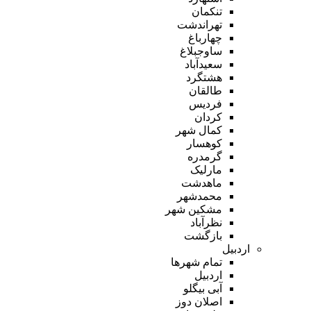
تنکمان
تهراندشت
چهارباغ
ساوجبلاغ
سعیدآباد
هشتگرد
طالقان
فردیس
کردان
کمال شهر
کوهسار
گرمدره
مارلیک
ماهدشت
محمدشهر
مشکین شهر
نظرآباد
بازگشت
اردبیل
تمام شهر‌ها
اردبیل
آبی بیگلو
اصلان دوز