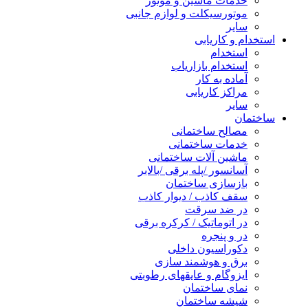
خدمات ماشین و موتور
موتورسیکلت و لوازم جانبی
سایر
استخدام و کاریابی
استخدام
استخدام بازاریاب
آماده به کار
مراکز کاریابی
سایر
ساختمان
مصالح ساختمانی
خدمات ساختمانی
ماشین آلات ساختمانی
آسانسور /پله برقی /بالابر
بازسازی ساختمان
سقف کاذب / دیوار کاذب
در ضد سرقت
در اتوماتیک / کرکره برقی
در و پنجره
دکوراسیون داخلی
برق و هوشمند سازی
ایزوگام و عایقهای رطوبتی
نمای ساختمان
شیشه ساختمان