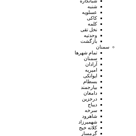
شبانکاره
شنبه
عسلویه
کاکی
کلمه
نخل تقی
وحدتیه
بازگشت
سمنان
تمام شهر‌ها
سمنان
آرادان
امیریه
ایوانکی
بسطام
بیارجمند
دامغان
درجزین
دیباج
سرخه
شاهرود
شهمیرزاد
کلاته خیج
گرمسار