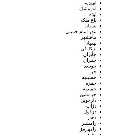
امیدیه
اندیمشک
ایذه
باغ ملک
بستان
بندر امام خمینی
ماهشهر
بهبهان
ترکالکی
جایزان
چمران
چوبیده
حر
حسینیه
حمزه
حمیدیه
خرمشهر
دارخوین
دزآب
دزفول
دهدز
رامشیر
رامهرمز
رفیع