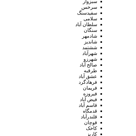
سبزوار
سرخس
سفیدسنگ
سلامی
سلطان آباد
سنگان
شادمهر
شاندیز
ششتمد
شهرآباد
شهرزو
صالح آباد
طرقبه
عشق آباد
فرهادگرد
فریمان
فیروزه
فیض آباد
قاسم آباد
قدمگاه
قلندرآباد
قوچان
کاخک
کاریز