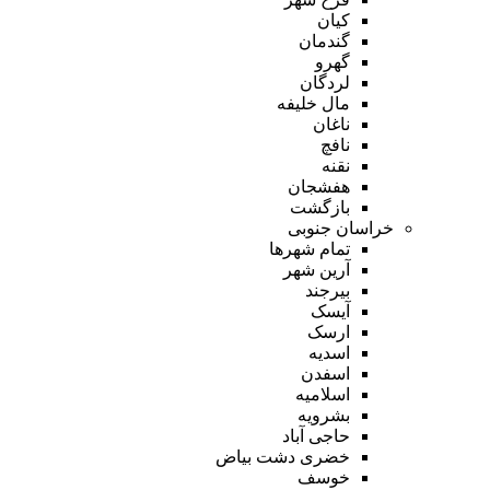
کیان
گندمان
گهرو
لردگان
مال خلیفه
ناغان
نافچ
نقنه
هفشجان
بازگشت
خراسان جنوبی
تمام شهر‌ها
آرین شهر
بیرجند
آیسک
ارسک
اسدیه
اسفدن
اسلامیه
بشرویه
حاجی آباد
خضری دشت بیاض
خوسف