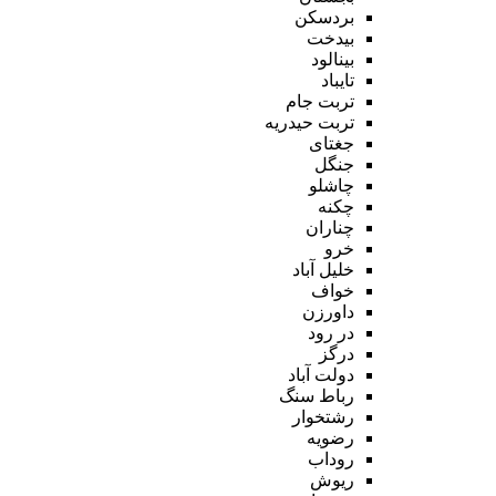
بردسکن
بیدخت
بینالود
تایباد
تربت جام
تربت حیدریه
جغتای
جنگل
چاشلو
چکنه
چناران
خرو
خلیل آباد
خواف
داورزن
در رود
درگز
دولت آباد
رباط سنگ
رشتخوار
رضویه
روداب
ریوش