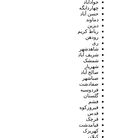
جوادآباد
چهاردانگه
حسن آباد
دماوند
دیزین
رباط کریم
رودهن
ری
شاهدشهر
شریف آباد
شمشک
شهریار
صالح آباد
صباشهر
صفادشت
فردوسیه
گلستان
فشم
فیروزکوه
قدس
قرچک
قیامدشت
کهریزک
کیلان