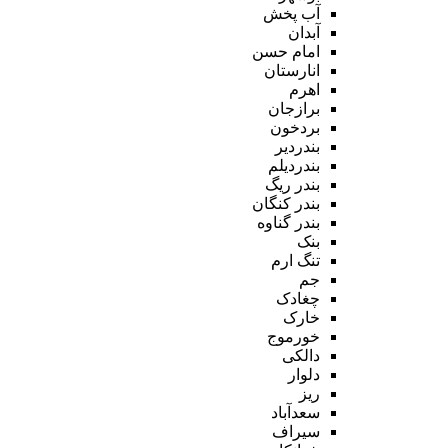
آب پخش
آبدان
امام حسن
انارستان
اهرم
برازجان
بردخون
بندردیر
بندردیلم
بندر ریگ
بندر کنگان
بندر گناوه
بنک
تنگ ارم
جم
چغادک
خارک
خورموج
دالکی
دلوار
ریز
سعدآباد
سیراف