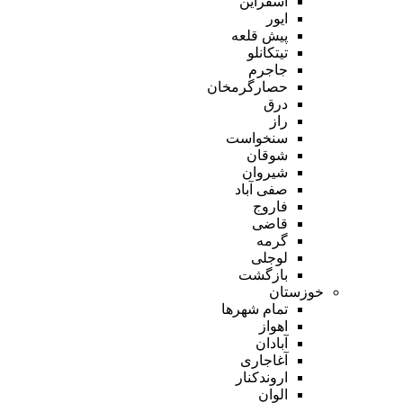
اسفراین
ایور
پیش قلعه
تیتکانلو
جاجرم
حصارگرمخان
درق
راز
سنخواست
شوقان
شیروان
صفی آباد
فاروج
قاضی
گرمه
لوجلی
بازگشت
خوزستان
تمام شهر‌ها
اهواز
آبادان
آغاجاری
اروندکنار
الوان