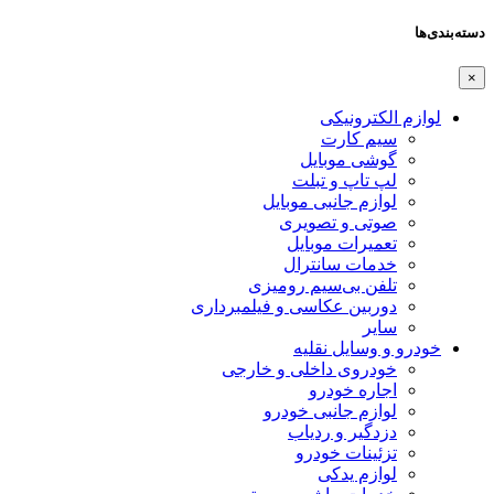
دسته‌بندی‌ها
×
لوازم الکترونیکی
سیم کارت
گوشی موبایل
لپ تاپ و تبلت
لوازم جانبی موبایل
صوتی و تصویری
تعمیرات موبایل
خدمات سانترال
تلفن بی‌سیم رومیزی
دوربین عکاسی و فیلمبرداری
سایر
خودرو و وسایل نقلیه
خودروی داخلی و خارجی
اجاره خودرو
لوازم جانبی خودرو
دزدگیر و ردیاب
تزئینات خودرو
لوازم یدکی