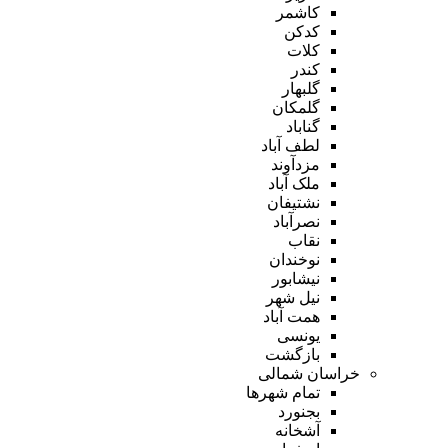
کاشمر
کدکن
کلات
کندر
گلبهار
گلمکان
گناباد
لطف آباد
مزدآوند
ملک آباد
نشتیفان
نصرآباد
نقاب
نوخندان
نیشابور
نیل شهر
همت آباد
یونسی
بازگشت
خراسان شمالی
تمام شهر‌ها
بجنورد
آشخانه