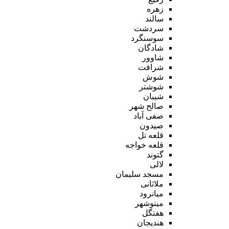
زهره
سالند
سردشت
سوسنگرد
شادگان
شاوور
شرافت
شوش
شوشتر
شیبان
صالح شهر
صفی آباد
صیدون
قلعه تل
قلعه خواجه
گتوند
لالی
مسجد سلیمان
ملاثانی
میانرود
مینوشهر
هفتگل
هندیجان