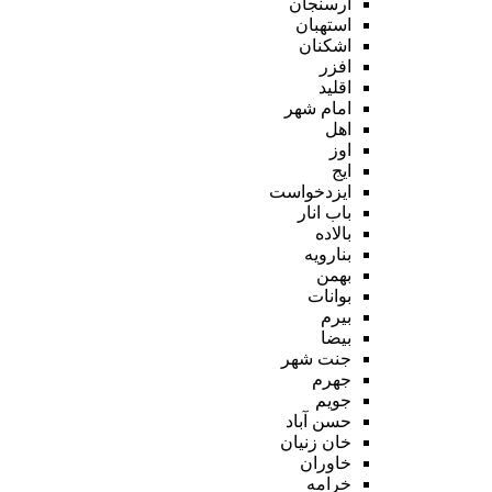
ارسنجان
استهبان
اشکنان
افزر
اقلید
امام شهر
اهل
اوز
ایج
ایزدخواست
باب انار
بالاده
بنارویه
بهمن
بوانات
بیرم
بیضا
جنت شهر
جهرم
جویم
حسن آباد
خان زنیان
خاوران
خرامه