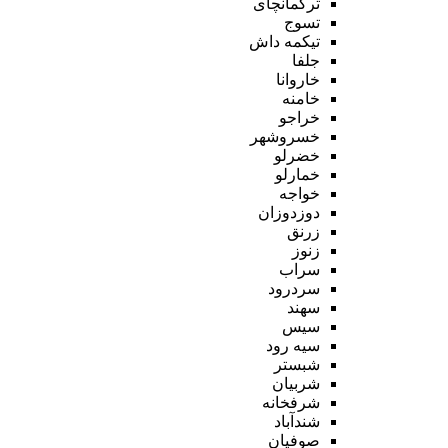
ترکمانچای
تسوج
تیکمه داش
جلفا
خاروانا
خامنه
خراجو
خسروشهر
خضرلو
خمارلو
خواجه
دوزدوزان
زرنق
زنوز
سراب
سردرود
سهند
سیس
سیه رود
شبستر
شربیان
شرفخانه
شندآباد
صوفیان