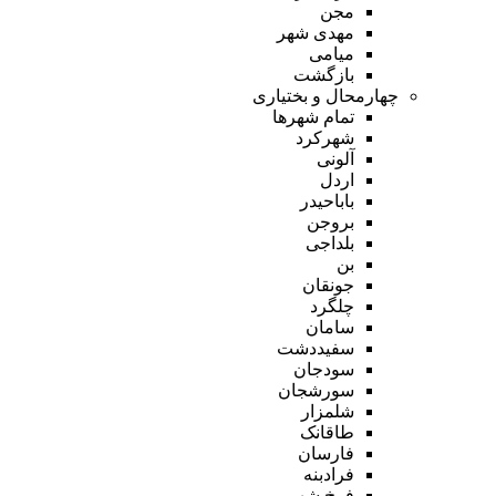
مجن
مهدی شهر
میامی
بازگشت
چهارمحال و بختیاری
تمام شهر‌ها
شهرکرد
آلونی
اردل
باباحیدر
بروجن
بلداجی
بن
جونقان
چلگرد
سامان
سفیددشت
سودجان
سورشجان
شلمزار
طاقانک
فارسان
فرادبنه
فرخ شهر