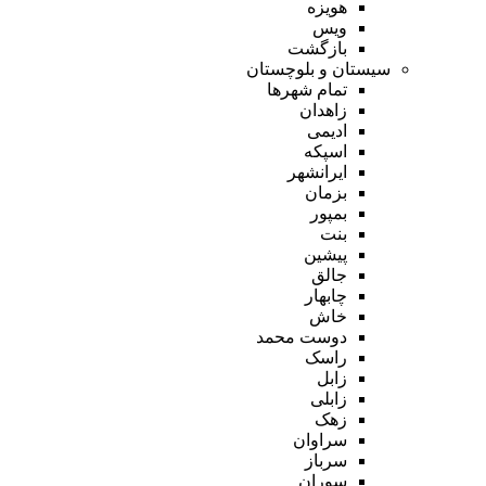
هویزه
ویس
بازگشت
سیستان و بلوچستان
تمام شهر‌ها
زاهدان
ادیمی
اسپکه
ایرانشهر
بزمان
بمپور
بنت
پیشین
جالق
چابهار
خاش
دوست محمد
راسک
زابل
زابلی
زهک
سراوان
سرباز
سوران