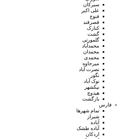
سیرکان
علی اکبر
فنوج
قصرقند
کنارک
گشت
گلمورتی
محمدآباد
محمدان
محمدی
میرجاوه
نصرت آباد
نگور
نوک آباد
نیکشهر
هیدوچ
بازگشت
فارس
تمام شهر‌ها
شیراز
آباده
آباده طشک
اردکان