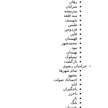
زهان
سرایان
سربیشه
سه قلعه
شوسف
طبس
فردوس
قاین
قهستان
محمدشهر
مود
نهبندان
نیمبلوک
بازگشت
خراسان رضوی
تمام شهر‌ها
مشهد
احمدآباد صولت
انابد
باجگیران
باخرز
بار
بایگ
بجستان