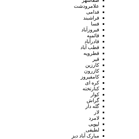
صفاشهر
علامرودشت
فدامی
فراشبند
فسا
فیروزآباد
قائمیه
قادرآباد
قطب آباد
قطرویه
قیر
کارزین
کازرون
کامفیروز
کره ای
کنارتخته
کوار
گراش
گله دار
لار
لامرد
لپویی
لطیفی
مبارک آباد دیز