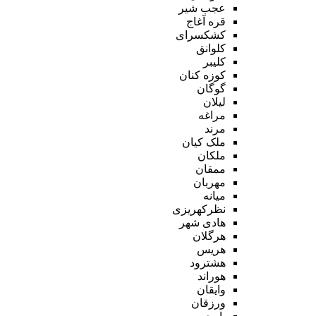
عجب شیر
قره آغاج
کشکسرای
کلوانق
کلیبر
کوزه کنان
گوگان
لیلان
مراغه
مرند
ملک کیان
ملکان
ممقان
مهربان
میانه
نظرکهریزی
هادی شهر
هرگلان
هریس
هشترود
هوراند
وایقان
ورزقان