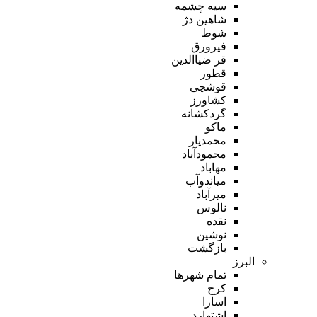
سیه چشمه
شاهین دژ
شوط
فیرورق
قر ضیاالدین
قطور
قوشچی
کشاورز
گردکشانه
ماکو
محمدیار
محمودآباد
مهاباد
میاندوآب
میرآباد
نالوس
نقده
نوشین
بازگشت
البرز
تمام شهر‌ها
کرج
اسارا
اشتهارد