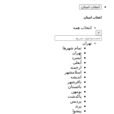
انتخاب استان
انتخاب استان
انتخاب همه
×
تهران
تمام شهر‌ها
تهران
آبسرد
آبعلی
ارجمند
اسلامشهر
اندیشه
باقرشهر
باغستان
بومهن
پاکدشت
پردیس
پرند
پیشوا