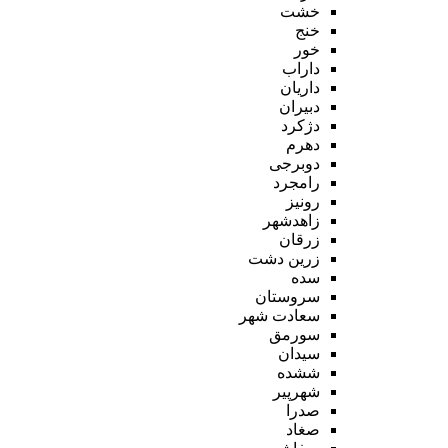
خشت
خنج
خور
داراب
داریان
دبیران
دژکرد
دهرم
دوبرجی
رامجرد
رونیز
زاهدشهر
زرقان
زرین دشت
سده
سروستان
سعادت شهر
سورمق
سیدان
ششده
شهرپیر
صدرا
صغاد