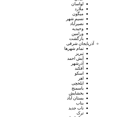
لواسان
ملارد
میگون
نسیم شهر
نصیرآباد
وحیدیه
ورامین
بازگشت
آذربایجان شرقی
تمام شهر‌ها
تبریز
آبش احمد
آذرشهر
آقکند
اسکو
اهر
ایلخچی
باسمنج
بخشایش
بستان آباد
بناب
ناب جدید
ترک