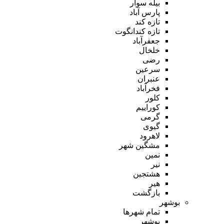
بیله سوار
پارس آباد
تازه کند
تازه کندانگوت
جعفرآباد
خلخال
رضی
سرعین
عنبران
فخرآباد
کلور
کوراییم
گرمی
گیوی
لاهرود
مشگین شهر
نمین
نیر
هشتجین
هیر
بازگشت
بوشهر
تمام شهر‌ها
بوشهر