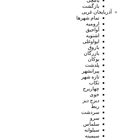
یامچی
بازگشت
آذربایجان غربی
تمام شهر‌ها
ارومیه
آواجیق
اشنویه
ایواوغلی
باروق
بازرگان
بوکان
پلدشت
پیرانشهر
تازه شهر
تکاب
چهاربرج
خوی
دیزج دیز
ربط
سردشت
سرو
سلماس
سیلوانه
سیمینه