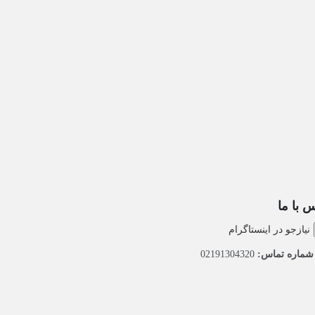
 با ما
نیازجو در اینستاگرام
ماره تماس:
02191304320