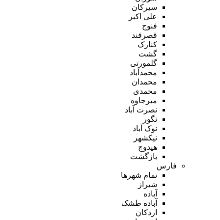
سیرکان
علی اکبر
فنوج
قصرقند
کنارک
گشت
گلمورتی
محمدآباد
محمدان
محمدی
میرجاوه
نصرت آباد
نگور
نوک آباد
نیکشهر
هیدوچ
بازگشت
فارس
تمام شهر‌ها
شیراز
آباده
آباده طشک
اردکان