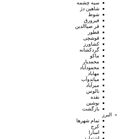
سیه چشمه
شاهین دژ
شوط
فیرورق
قر ضیاالدین
قطور
قوشچی
کشاورز
گردکشانه
ماکو
محمدیار
محمودآباد
مهاباد
میاندوآب
میرآباد
نالوس
نقده
نوشین
بازگشت
البرز
تمام شهر‌ها
کرج
اسارا
اشتهارد