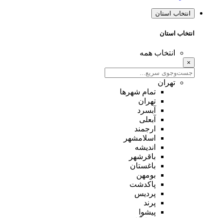
انتخاب استان
انتخاب استان
انتخاب همه
×
تهران
تمام شهر‌ها
تهران
آبسرد
آبعلی
ارجمند
اسلامشهر
اندیشه
باقرشهر
باغستان
بومهن
پاکدشت
پردیس
پرند
پیشوا