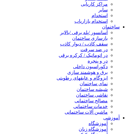
مراکز کاریابی
سایر
استخدام
استخدام بازاریاب
ساختمان
آسانسور /پله برقی /بالابر
بازسازی ساختمان
سقف کاذب / دیوار کاذب
در ضد سرقت
در اتوماتیک / کرکره برقی
در و پنجره
دکوراسیون داخلی
برق و هوشمند سازی
ایزوگام و عایقهای رطوبتی
نمای ساختمان
شیشه ساختمان
نقاشی ساختمان
مصالح ساختمانی
خدمات ساختمانی
ماشین آلات ساختمانی
آموزشی
آموزشگاه
آموزشگاه زبان