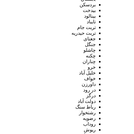
بردسکن
بیدخت
بینالود
تایباد
تربت جام
تربت حیدریه
جغتای
جنگل
چاشلو
چکنه
چناران
خرو
خلیل آباد
خواف
داورزن
در رود
درگز
دولت آباد
رباط سنگ
رشتخوار
رضویه
روداب
ریوش