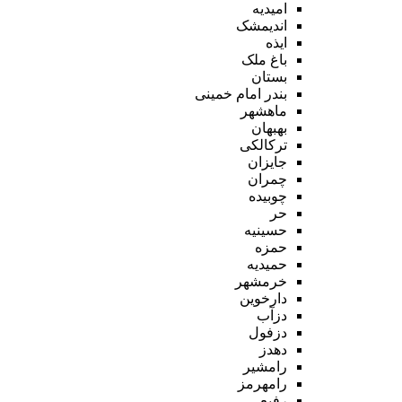
امیدیه
اندیمشک
ایذه
باغ ملک
بستان
بندر امام خمینی
ماهشهر
بهبهان
ترکالکی
جایزان
چمران
چوبیده
حر
حسینیه
حمزه
حمیدیه
خرمشهر
دارخوین
دزآب
دزفول
دهدز
رامشیر
رامهرمز
رفیع