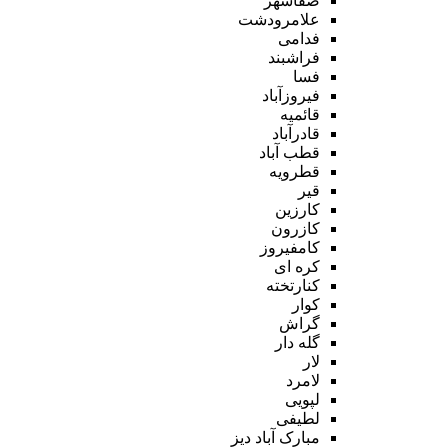
صفاشهر
علامرودشت
فدامی
فراشبند
فسا
فیروزآباد
قائمیه
قادرآباد
قطب آباد
قطرویه
قیر
کارزین
کازرون
کامفیروز
کره ای
کنارتخته
کوار
گراش
گله دار
لار
لامرد
لپویی
لطیفی
مبارک آباد دیز