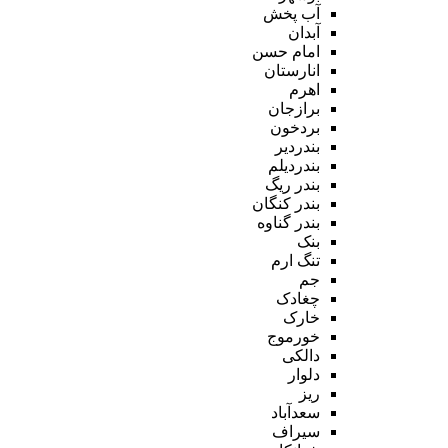
آب پخش
آبدان
امام حسن
انارستان
اهرم
برازجان
بردخون
بندردیر
بندردیلم
بندر ریگ
بندر کنگان
بندر گناوه
بنک
تنگ ارم
جم
چغادک
خارک
خورموج
دالکی
دلوار
ریز
سعدآباد
سیراف