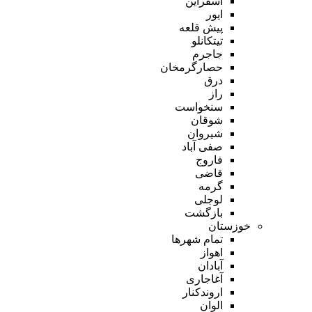
اسفراین
ایور
پیش قلعه
تیتکانلو
جاجرم
حصارگرمخان
درق
راز
سنخواست
شوقان
شیروان
صفی آباد
فاروج
قاضی
گرمه
لوجلی
بازگشت
خوزستان
تمام شهر‌ها
اهواز
آبادان
آغاجاری
اروندکنار
الوان