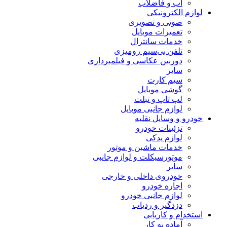
آب و فاضلاب
لوازم الکترونیکی
صوتی و تصویری
تعمیرات موبایل
خدمات سانترال
تلفن بی‌سیم رومیزی
دوربین عکاسی و فیلمبرداری
سایر
سیم کارت
گوشی موبایل
لپ تاپ و تبلت
لوازم جانبی موبایل
خودرو و وسایل نقلیه
تزئینات خودرو
لوازم یدکی
خدمات ماشین و موتور
موتورسیکلت و لوازم جانبی
سایر
خودروی داخلی و خارجی
اجاره خودرو
لوازم جانبی خودرو
دزدگیر و ردیاب
استخدام و کاریابی
آماده به کار