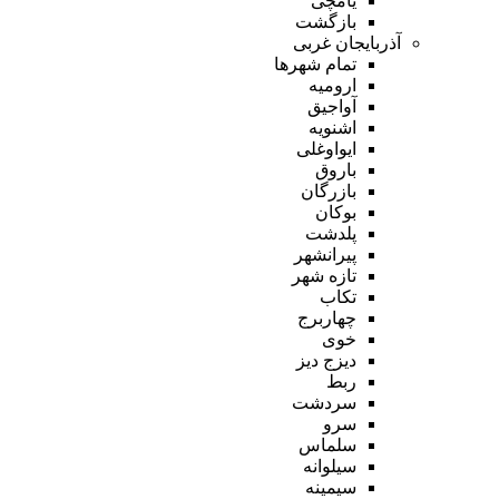
یامچی
بازگشت
آذربایجان غربی
تمام شهر‌ها
ارومیه
آواجیق
اشنویه
ایواوغلی
باروق
بازرگان
بوکان
پلدشت
پیرانشهر
تازه شهر
تکاب
چهاربرج
خوی
دیزج دیز
ربط
سردشت
سرو
سلماس
سیلوانه
سیمینه