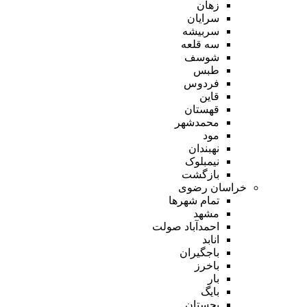
زهان
سرایان
سربیشه
سه قلعه
شوسف
طبس
فردوس
قاین
قهستان
محمدشهر
مود
نهبندان
نیمبلوک
بازگشت
خراسان رضوی
تمام شهر‌ها
مشهد
احمدآباد صولت
انابد
باجگیران
باخرز
بار
بایگ
بجستان