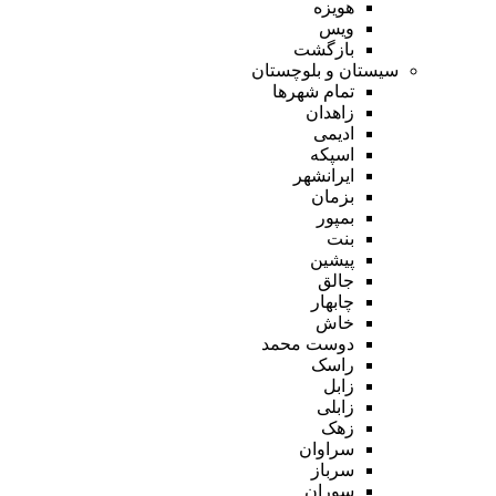
هویزه
ویس
بازگشت
سیستان و بلوچستان
تمام شهر‌ها
زاهدان
ادیمی
اسپکه
ایرانشهر
بزمان
بمپور
بنت
پیشین
جالق
چابهار
خاش
دوست محمد
راسک
زابل
زابلی
زهک
سراوان
سرباز
سوران