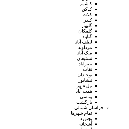
کاشمر
کدکن
کلات
کندر
گلبهار
گلمکان
گناباد
لطف آباد
مزدآوند
ملک آباد
نشتیفان
نصرآباد
نقاب
نوخندان
نیشابور
نیل شهر
همت آباد
یونسی
بازگشت
خراسان شمالی
تمام شهر‌ها
بجنورد
آشخانه