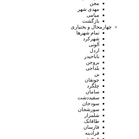
مجن
مهدی شهر
میامی
بازگشت
چهارمحال و بختیاری
تمام شهر‌ها
شهرکرد
آلونی
اردل
باباحیدر
بروجن
بلداجی
بن
جونقان
چلگرد
سامان
سفیددشت
سودجان
سورشجان
شلمزار
طاقانک
فارسان
فرادبنه
فرخ شهر