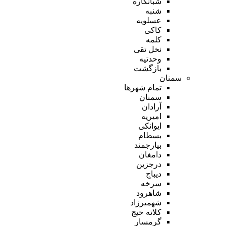
شبانکاره
شنبه
عسلویه
کاکی
کلمه
نخل تقی
وحدتیه
بازگشت
سمنان
تمام شهر‌ها
سمنان
آرادان
امیریه
ایوانکی
بسطام
بیارجمند
دامغان
درجزین
دیباج
سرخه
شاهرود
شهمیرزاد
کلاته خیج
گرمسار