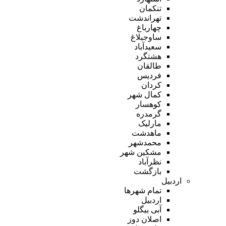
تنکمان
تهراندشت
چهارباغ
ساوجبلاغ
سعیدآباد
هشتگرد
طالقان
فردیس
کردان
کمال شهر
کوهسار
گرمدره
مارلیک
ماهدشت
محمدشهر
مشکین شهر
نظرآباد
بازگشت
اردبیل
تمام شهر‌ها
اردبیل
آبی بیگلو
اصلان دوز