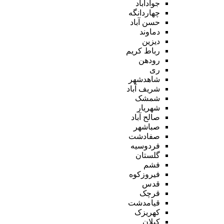
جوادآباد
چهاردانگه
حسن آباد
دماوند
دیزین
رباط کریم
رودهن
ری
شاهدشهر
شریف آباد
شمشک
شهریار
صالح آباد
صباشهر
صفادشت
فردوسیه
گلستان
فشم
فیروزکوه
قدس
قرچک
قیامدشت
کهریزک
کیلان