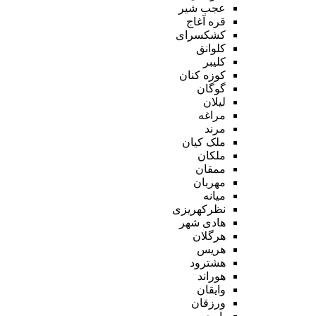
عجب شیر
قره آغاج
کشکسرای
کلوانق
کلیبر
کوزه کنان
گوگان
لیلان
مراغه
مرند
ملک کیان
ملکان
ممقان
مهربان
میانه
نظرکهریزی
هادی شهر
هرگلان
هریس
هشترود
هوراند
وایقان
ورزقان