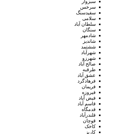
سبزوار
سرخس
سفیدسنگ
سلامی
سلطان آباد
سنگان
شادمهر
شاندیز
ششتمد
شهرآباد
شهرزو
صالح آباد
طرقبه
عشق آباد
فرهادگرد
فریمان
فیروزه
فیض آباد
قاسم آباد
قدمگاه
قلندرآباد
قوچان
کاخک
کاریز