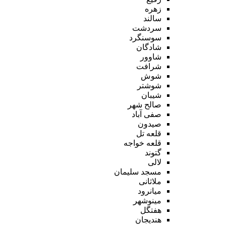
زهره
سالند
سردشت
سوسنگرد
شادگان
شاوور
شرافت
شوش
شوشتر
شیبان
صالح شهر
صفی آباد
صیدون
قلعه تل
قلعه خواجه
گتوند
لالی
مسجد سلیمان
ملاثانی
میانرود
مینوشهر
هفتگل
هندیجان