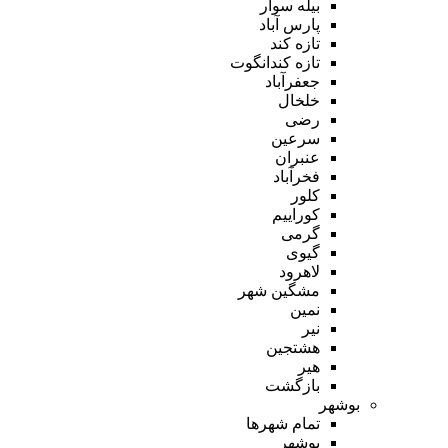
بیله سوار
پارس آباد
تازه کند
تازه کندانگوت
جعفرآباد
خلخال
رضی
سرعین
عنبران
فخرآباد
کلور
کوراییم
گرمی
گیوی
لاهرود
مشگین شهر
نمین
نیر
هشتجین
هیر
بازگشت
بوشهر
تمام شهر‌ها
بوشهر