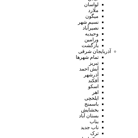
لواسان
ملارد
میگون
نسیم شهر
نصیرآباد
وحیدیه
ورامین
بازگشت
آذربایجان شرقی
تمام شهر‌ها
تبریز
آبش احمد
آذرشهر
آقکند
اسکو
اهر
ایلخچی
باسمنج
بخشایش
بستان آباد
بناب
ناب جدید
ترک