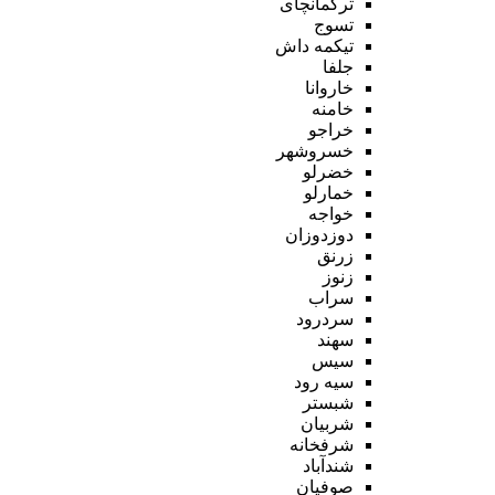
ترکمانچای
تسوج
تیکمه داش
جلفا
خاروانا
خامنه
خراجو
خسروشهر
خضرلو
خمارلو
خواجه
دوزدوزان
زرنق
زنوز
سراب
سردرود
سهند
سیس
سیه رود
شبستر
شربیان
شرفخانه
شندآباد
صوفیان