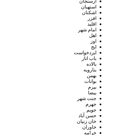
ارسنجان
استهبان
اشکنان
افزر
اقلید
امام شهر
اهل
اوز
ایج
ایزدخواست
باب انار
بالاده
بنارویه
بهمن
بوانات
بیرم
بیضا
جنت شهر
جهرم
جویم
حسن آباد
خان زنیان
خاوران
خرامه