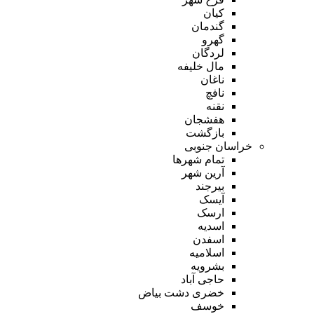
کیان
گندمان
گهرو
لردگان
مال خلیفه
ناغان
نافچ
نقنه
هفشجان
بازگشت
خراسان جنوبی
تمام شهر‌ها
آرین شهر
بیرجند
آیسک
ارسک
اسدیه
اسفدن
اسلامیه
بشرویه
حاجی آباد
خضری دشت بیاض
خوسف