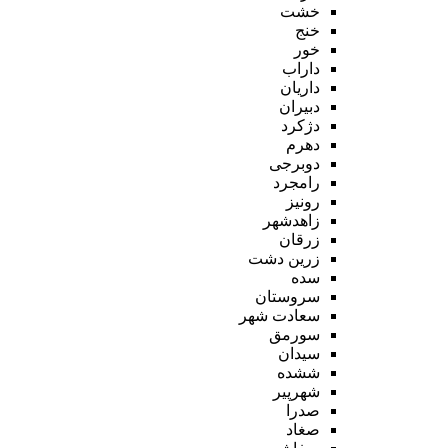
خشت
خنج
خور
داراب
داریان
دبیران
دژکرد
دهرم
دوبرجی
رامجرد
رونیز
زاهدشهر
زرقان
زرین دشت
سده
سروستان
سعادت شهر
سورمق
سیدان
ششده
شهرپیر
صدرا
صغاد