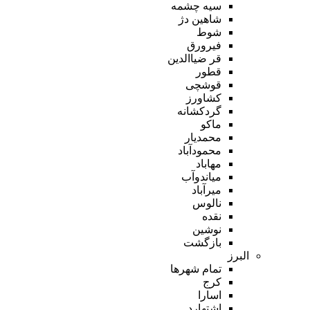
سیه چشمه
شاهین دژ
شوط
فیرورق
قر ضیاالدین
قطور
قوشچی
کشاورز
گردکشانه
ماکو
محمدیار
محمودآباد
مهاباد
میاندوآب
میرآباد
نالوس
نقده
نوشین
بازگشت
البرز
تمام شهر‌ها
کرج
اسارا
اشتهارد