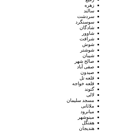
زهره
سالند
سردشت
سوسنگرد
شادگان
شاوور
شرافت
شوش
شوشتر
شیبان
صالح شهر
صفی آباد
صیدون
قلعه تل
قلعه خواجه
گتوند
لالی
مسجد سلیمان
ملاثانی
میانرود
مینوشهر
هفتگل
هندیجان