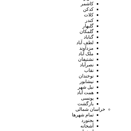
کاشمر
کدکن
کلات
کندر
گلبهار
گلمکان
گناباد
لطف آباد
مزدآوند
ملک آباد
نشتیفان
نصرآباد
نقاب
نوخندان
نیشابور
نیل شهر
همت آباد
یونسی
بازگشت
خراسان شمالی
تمام شهر‌ها
بجنورد
آشخانه