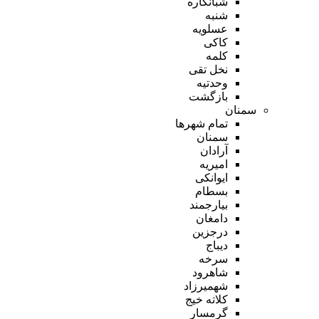
شبانکاره
شنبه
عسلویه
کاکی
کلمه
نخل تقی
وحدتیه
بازگشت
سمنان
تمام شهر‌ها
سمنان
آرادان
امیریه
ایوانکی
بسطام
بیارجمند
دامغان
درجزین
دیباج
سرخه
شاهرود
شهمیرزاد
کلاته خیج
گرمسار