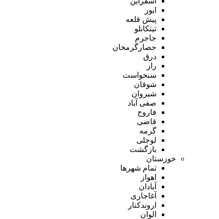
اسفراین
ایور
پیش قلعه
تیتکانلو
جاجرم
حصارگرمخان
درق
راز
سنخواست
شوقان
شیروان
صفی آباد
فاروج
قاضی
گرمه
لوجلی
بازگشت
خوزستان
تمام شهر‌ها
اهواز
آبادان
آغاجاری
اروندکنار
الوان