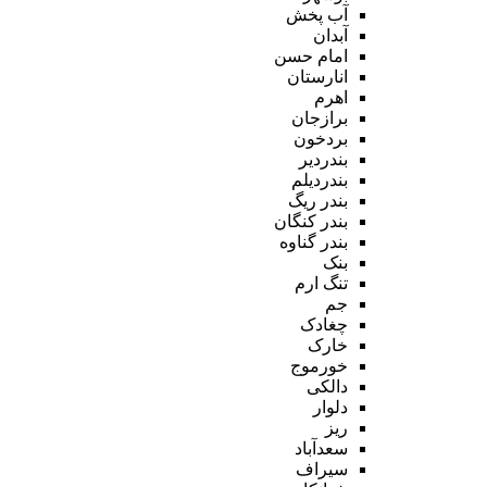
آب پخش
آبدان
امام حسن
انارستان
اهرم
برازجان
بردخون
بندردیر
بندردیلم
بندر ریگ
بندر کنگان
بندر گناوه
بنک
تنگ ارم
جم
چغادک
خارک
خورموج
دالکی
دلوار
ریز
سعدآباد
سیراف