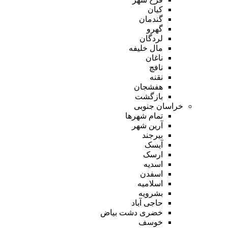
کیان
گندمان
گهرو
لردگان
مال خلیفه
ناغان
نافچ
نقنه
هفشجان
بازگشت
خراسان جنوبی
تمام شهر‌ها
آرین شهر
بیرجند
آیسک
ارسک
اسدیه
اسفدن
اسلامیه
بشرویه
حاجی آباد
خضری دشت بیاض
خوسف