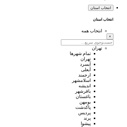
انتخاب استان
انتخاب استان
انتخاب همه
×
تهران
تمام شهر‌ها
تهران
آبسرد
آبعلی
ارجمند
اسلامشهر
اندیشه
باقرشهر
باغستان
بومهن
پاکدشت
پردیس
پرند
پیشوا