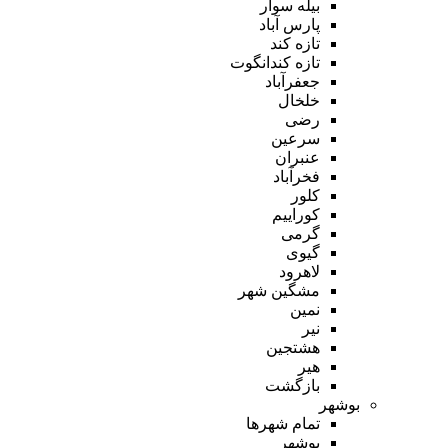
بیله سوار
پارس آباد
تازه کند
تازه کندانگوت
جعفرآباد
خلخال
رضی
سرعین
عنبران
فخرآباد
کلور
کوراییم
گرمی
گیوی
لاهرود
مشگین شهر
نمین
نیر
هشتجین
هیر
بازگشت
بوشهر
تمام شهر‌ها
بوشهر