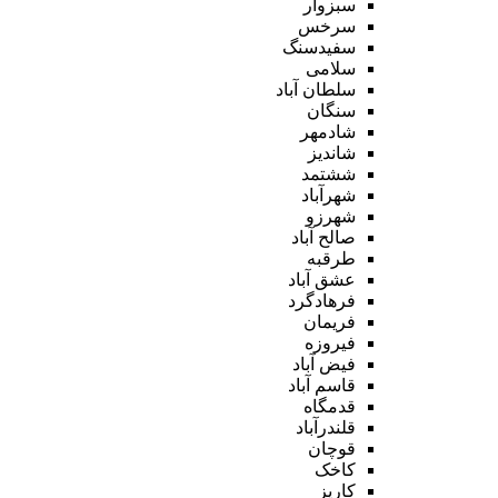
سبزوار
سرخس
سفیدسنگ
سلامی
سلطان آباد
سنگان
شادمهر
شاندیز
ششتمد
شهرآباد
شهرزو
صالح آباد
طرقبه
عشق آباد
فرهادگرد
فریمان
فیروزه
فیض آباد
قاسم آباد
قدمگاه
قلندرآباد
قوچان
کاخک
کاریز