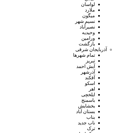
لواسان
ملارد
میگون
نسیم شهر
نصیرآباد
وحیدیه
ورامین
بازگشت
آذربایجان شرقی
تمام شهر‌ها
تبریز
آبش احمد
آذرشهر
آقکند
اسکو
اهر
ایلخچی
باسمنج
بخشایش
بستان آباد
بناب
ناب جدید
ترک