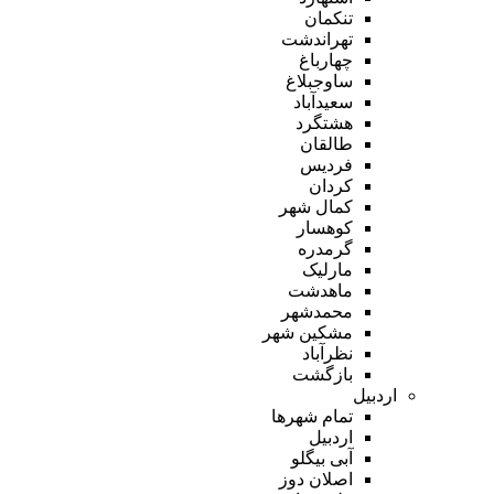
تنکمان
تهراندشت
چهارباغ
ساوجبلاغ
سعیدآباد
هشتگرد
طالقان
فردیس
کردان
کمال شهر
کوهسار
گرمدره
مارلیک
ماهدشت
محمدشهر
مشکین شهر
نظرآباد
بازگشت
اردبیل
تمام شهر‌ها
اردبیل
آبی بیگلو
اصلان دوز