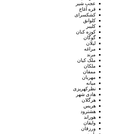
عجب شیر
قره آغاج
کشکسرای
کلوانق
کلیبر
کوزه کنان
گوگان
لیلان
مراغه
مرند
ملک کیان
ملکان
ممقان
مهربان
میانه
نظرکهریزی
هادی شهر
هرگلان
هریس
هشترود
هوراند
وایقان
ورزقان