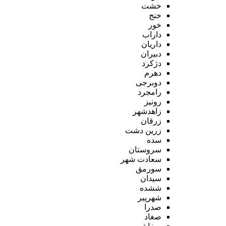
خشت
خنج
خور
داراب
داریان
دبیران
دژکرد
دهرم
دوبرجی
رامجرد
رونیز
زاهدشهر
زرقان
زرین دشت
سده
سروستان
سعادت شهر
سورمق
سیدان
ششده
شهرپیر
صدرا
صغاد