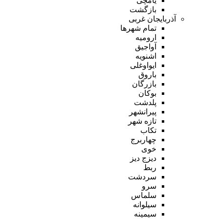
یامچی
بازگشت
آذربایجان غربی
تمام شهر‌ها
ارومیه
آواجیق
اشنویه
ایواوغلی
باروق
بازرگان
بوکان
پلدشت
پیرانشهر
تازه شهر
تکاب
چهاربرج
خوی
دیزج دیز
ربط
سردشت
سرو
سلماس
سیلوانه
سیمینه