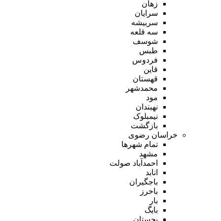
زهان
سرایان
سربیشه
سه قلعه
شوسف
طبس
فردوس
قاین
قهستان
محمدشهر
مود
نهبندان
نیمبلوک
بازگشت
خراسان رضوی
تمام شهر‌ها
مشهد
احمدآباد صولت
انابد
باجگیران
باخرز
بار
بایگ
بجستان