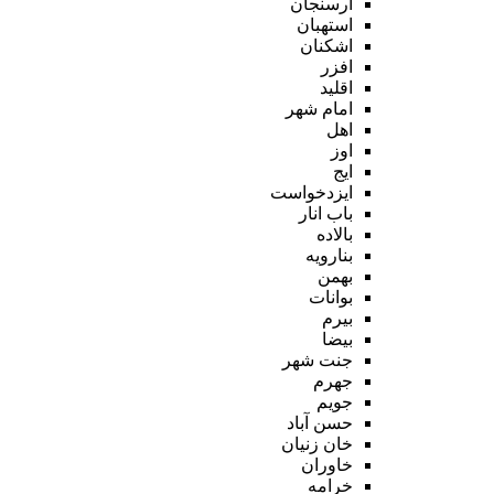
ارسنجان
استهبان
اشکنان
افزر
اقلید
امام شهر
اهل
اوز
ایج
ایزدخواست
باب انار
بالاده
بنارویه
بهمن
بوانات
بیرم
بیضا
جنت شهر
جهرم
جویم
حسن آباد
خان زنیان
خاوران
خرامه