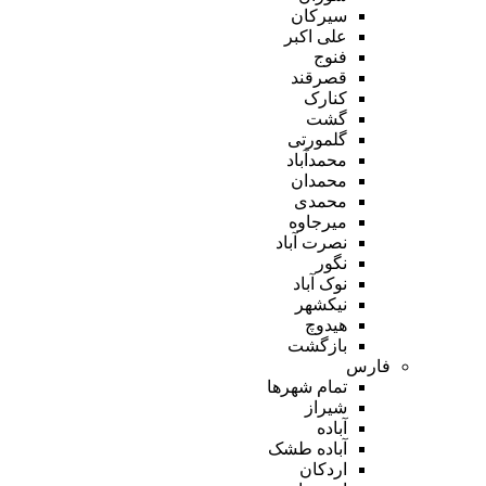
سیرکان
علی اکبر
فنوج
قصرقند
کنارک
گشت
گلمورتی
محمدآباد
محمدان
محمدی
میرجاوه
نصرت آباد
نگور
نوک آباد
نیکشهر
هیدوچ
بازگشت
فارس
تمام شهر‌ها
شیراز
آباده
آباده طشک
اردکان