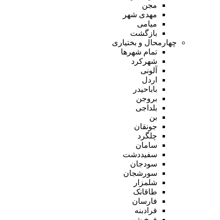
مجن
مهدی شهر
میامی
بازگشت
چهارمحال و بختیاری
تمام شهر‌ها
شهرکرد
آلونی
اردل
باباحیدر
بروجن
بلداجی
بن
جونقان
چلگرد
سامان
سفیددشت
سودجان
سورشجان
شلمزار
طاقانک
فارسان
فرادبنه
فرخ شهر