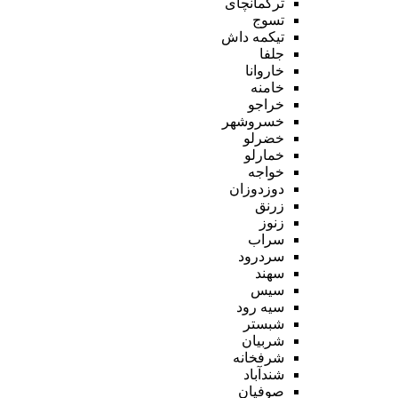
ترکمانچای
تسوج
تیکمه داش
جلفا
خاروانا
خامنه
خراجو
خسروشهر
خضرلو
خمارلو
خواجه
دوزدوزان
زرنق
زنوز
سراب
سردرود
سهند
سیس
سیه رود
شبستر
شربیان
شرفخانه
شندآباد
صوفیان