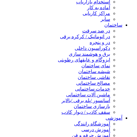
استخدام بازاریاب
آماده به کار
مراکز کاریابی
سایر
ساختمان
در ضد سرقت
در اتوماتیک / کرکره برقی
در و پنجره
دکوراسیون داخلی
برق و هوشمند سازی
ایزوگام و عایقهای رطوبتی
نمای ساختمان
شیشه ساختمان
نقاشی ساختمان
مصالح ساختمانی
خدمات ساختمانی
ماشین آلات ساختمانی
آسانسور /پله برقی /بالابر
بازسازی ساختمان
سقف کاذب / دیوار کاذب
آموزشی
آموزشگاه رانندگی
آموزش درسی
آموزش حرفه و فن