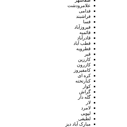
صفاشهر
علامرودشت
فدامی
فراشبند
فسا
فیروزآباد
قائمیه
قادرآباد
قطب آباد
قطرویه
قیر
کارزین
کازرون
کامفیروز
کره ای
کنارتخته
کوار
گراش
گله دار
لار
لامرد
لپویی
لطیفی
مبارک آباد دیز