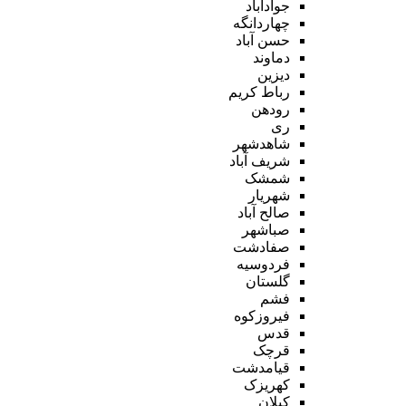
جوادآباد
چهاردانگه
حسن آباد
دماوند
دیزین
رباط کریم
رودهن
ری
شاهدشهر
شریف آباد
شمشک
شهریار
صالح آباد
صباشهر
صفادشت
فردوسیه
گلستان
فشم
فیروزکوه
قدس
قرچک
قیامدشت
کهریزک
کیلان