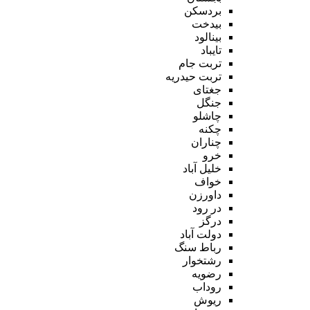
بردسکن
بیدخت
بینالود
تایباد
تربت جام
تربت حیدریه
جغتای
جنگل
چاشلو
چکنه
چناران
خرو
خلیل آباد
خواف
داورزن
در رود
درگز
دولت آباد
رباط سنگ
رشتخوار
رضویه
روداب
ریوش