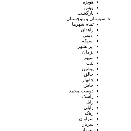
هویزه
ویس
بازگشت
سیستان و بلوچستان
تمام شهر‌ها
زاهدان
ادیمی
اسپکه
ایرانشهر
بزمان
بمپور
بنت
پیشین
جالق
چابهار
خاش
دوست محمد
راسک
زابل
زابلی
زهک
سراوان
سرباز
سوران