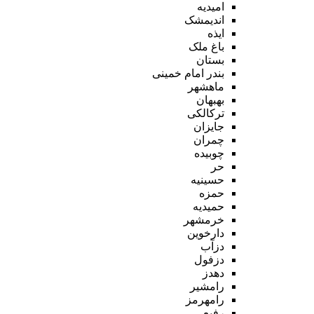
امیدیه
اندیمشک
ایذه
باغ ملک
بستان
بندر امام خمینی
ماهشهر
بهبهان
ترکالکی
جایزان
چمران
چوبیده
حر
حسینیه
حمزه
حمیدیه
خرمشهر
دارخوین
دزآب
دزفول
دهدز
رامشیر
رامهرمز
رفیع