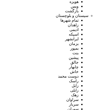
هویزه
ویس
بازگشت
سیستان و بلوچستان
تمام شهر‌ها
زاهدان
ادیمی
اسپکه
ایرانشهر
بزمان
بمپور
بنت
پیشین
جالق
چابهار
خاش
دوست محمد
راسک
زابل
زابلی
زهک
سراوان
سرباز
سوران