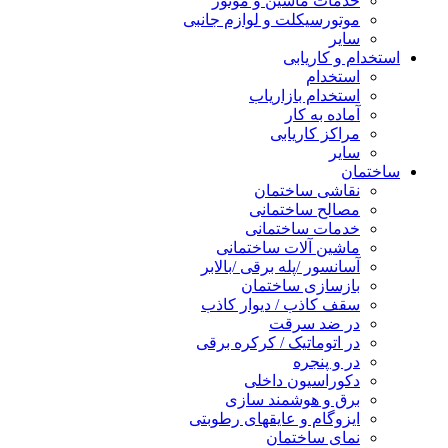
خدمات ماشین و موتور
موتورسیکلت و لوازم جانبی
سایر
استخدام و کاریابی
استخدام
استخدام بازاریاب
آماده به کار
مراکز کاریابی
سایر
ساختمان
نقاشی ساختمان
مصالح ساختمانی
خدمات ساختمانی
ماشین آلات ساختمانی
آسانسور /پله برقی /بالابر
بازسازی ساختمان
سقف کاذب / دیوار کاذب
در ضد سرقت
در اتوماتیک / کرکره برقی
در و پنجره
دکوراسیون داخلی
برق و هوشمند سازی
ایزوگام و عایقهای رطوبتی
نمای ساختمان