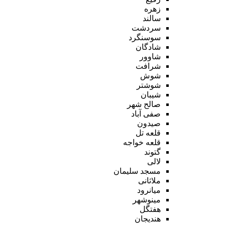
زهره
سالند
سردشت
سوسنگرد
شادگان
شاوور
شرافت
شوش
شوشتر
شیبان
صالح شهر
صفی آباد
صیدون
قلعه تل
قلعه خواجه
گتوند
لالی
مسجد سلیمان
ملاثانی
میانرود
مینوشهر
هفتگل
هندیجان