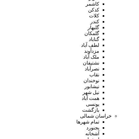
کاشمر
کدکن
کلات
کندر
گلبهار
گلمکان
گناباد
لطف آباد
مزدآوند
ملک آباد
نشتیفان
نصرآباد
نقاب
نوخندان
نیشابور
نیل شهر
همت آباد
یونسی
بازگشت
خراسان شمالی
تمام شهر‌ها
بجنورد
آشخانه