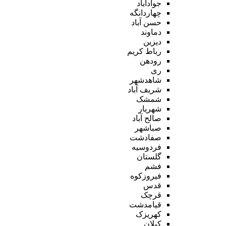
جوادآباد
چهاردانگه
حسن آباد
دماوند
دیزین
رباط کریم
رودهن
ری
شاهدشهر
شریف آباد
شمشک
شهریار
صالح آباد
صباشهر
صفادشت
فردوسیه
گلستان
فشم
فیروزکوه
قدس
قرچک
قیامدشت
کهریزک
کیلان