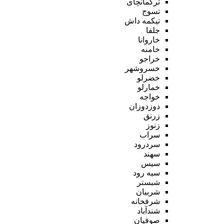
ترکمانچای
تسوج
تیکمه داش
جلفا
خاروانا
خامنه
خراجو
خسروشهر
خضرلو
خمارلو
خواجه
دوزدوزان
زرنق
زنوز
سراب
سردرود
سهند
سیس
سیه رود
شبستر
شربیان
شرفخانه
شندآباد
صوفیان