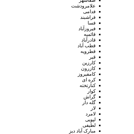
صفاشهر
علامرودشت
فدامی
فراشبند
فسا
فیروزآباد
قائمیه
قادرآباد
قطب آباد
قطرویه
قیر
کارزین
کازرون
کامفیروز
کره ای
کنارتخته
کوار
گراش
گله دار
لار
لامرد
لپویی
لطیفی
مبارک آباد دیز