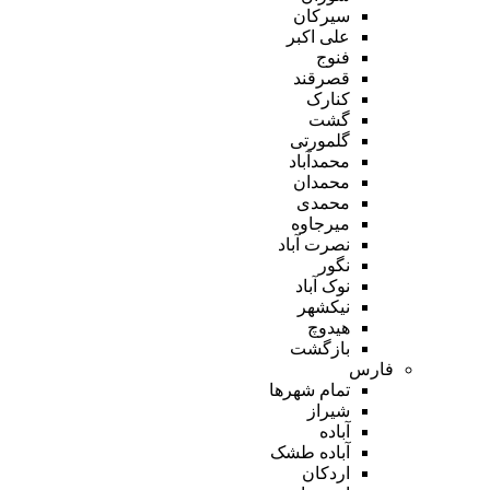
سیرکان
علی اکبر
فنوج
قصرقند
کنارک
گشت
گلمورتی
محمدآباد
محمدان
محمدی
میرجاوه
نصرت آباد
نگور
نوک آباد
نیکشهر
هیدوچ
بازگشت
فارس
تمام شهر‌ها
شیراز
آباده
آباده طشک
اردکان