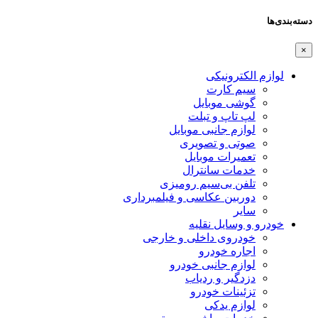
دسته‌بندی‌ها
×
لوازم الکترونیکی
سیم کارت
گوشی موبایل
لپ تاپ و تبلت
لوازم جانبی موبایل
صوتی و تصویری
تعمیرات موبایل
خدمات سانترال
تلفن بی‌سیم رومیزی
دوربین عکاسی و فیلمبرداری
سایر
خودرو و وسایل نقلیه
خودروی داخلی و خارجی
اجاره خودرو
لوازم جانبی خودرو
دزدگیر و ردیاب
تزئینات خودرو
لوازم یدکی