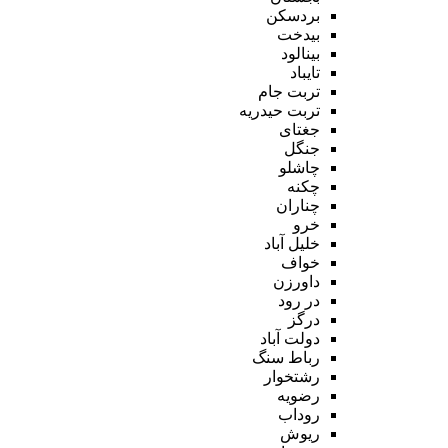
بردسکن
بیدخت
بینالود
تایباد
تربت جام
تربت حیدریه
جغتای
جنگل
چاشلو
چکنه
چناران
خرو
خلیل آباد
خواف
داورزن
در رود
درگز
دولت آباد
رباط سنگ
رشتخوار
رضویه
روداب
ریوش