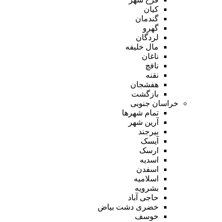
کیان
گندمان
گهرو
لردگان
مال خلیفه
ناغان
نافچ
نقنه
هفشجان
بازگشت
خراسان جنوبی
تمام شهر‌ها
آرین شهر
بیرجند
آیسک
ارسک
اسدیه
اسفدن
اسلامیه
بشرویه
حاجی آباد
خضری دشت بیاض
خوسف