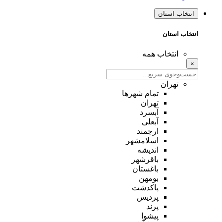
انتخاب استان
انتخاب استان
انتخاب همه
×
تهران
تمام شهر‌ها
تهران
آبسرد
آبعلی
ارجمند
اسلامشهر
اندیشه
باقرشهر
باغستان
بومهن
پاکدشت
پردیس
پرند
پیشوا