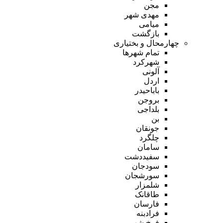
مجن
مهدی شهر
میامی
بازگشت
چهارمحال و بختیاری
تمام شهر‌ها
شهرکرد
آلونی
اردل
باباحیدر
بروجن
بلداجی
بن
جونقان
چلگرد
سامان
سفیددشت
سودجان
سورشجان
شلمزار
طاقانک
فارسان
فرادبنه
فرخ شهر