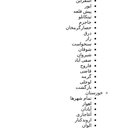
اسفراین
ایور
پیش قلعه
تیتکانلو
جاجرم
حصارگرمخان
درق
راز
سنخواست
شوقان
شیروان
صفی آباد
فاروج
قاضی
گرمه
لوجلی
بازگشت
خوزستان
تمام شهر‌ها
اهواز
آبادان
آغاجاری
اروندکنار
الوان