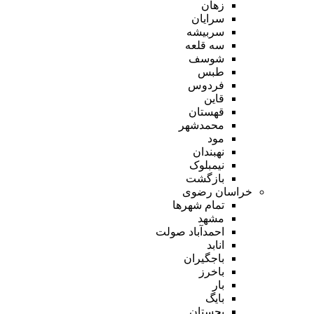
زهان
سرایان
سربیشه
سه قلعه
شوسف
طبس
فردوس
قاین
قهستان
محمدشهر
مود
نهبندان
نیمبلوک
بازگشت
خراسان رضوی
تمام شهر‌ها
مشهد
احمدآباد صولت
انابد
باجگیران
باخرز
بار
بایگ
بجستان