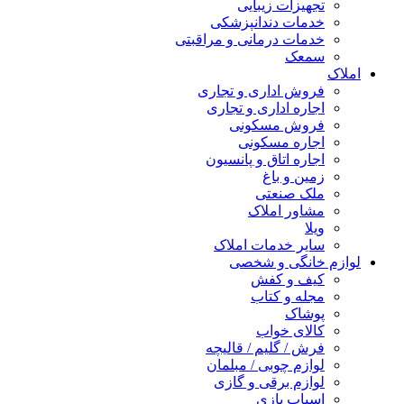
تجهیزات زیبایی
خدمات دندانپزشکی
خدمات درمانی و مراقبتی
سمعک
املاک
فروش اداری و تجاری
اجاره اداری و تجاری
فروش مسکونی
اجاره مسکونی
اجاره اتاق و پانسیون
زمین و باغ
ملک صنعتی
مشاور املاک
ویلا
سایر خدمات املاک
لوازم خانگی و شخصی
کیف و کفش
مجله و کتاب
پوشاک
کالای خواب
فرش / گلیم / قالیچه
لوازم چوبی / مبلمان
لوازم برقی و گازی
اسباب بازی