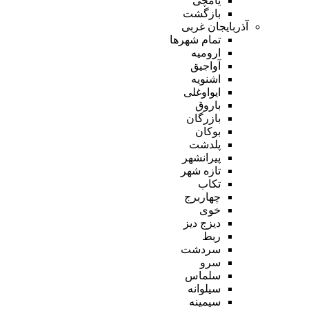
یامچی
بازگشت
آذربایجان غربی
تمام شهر‌ها
ارومیه
آواجیق
اشنویه
ایواوغلی
باروق
بازرگان
بوکان
پلدشت
پیرانشهر
تازه شهر
تکاب
چهاربرج
خوی
دیزج دیز
ربط
سردشت
سرو
سلماس
سیلوانه
سیمینه