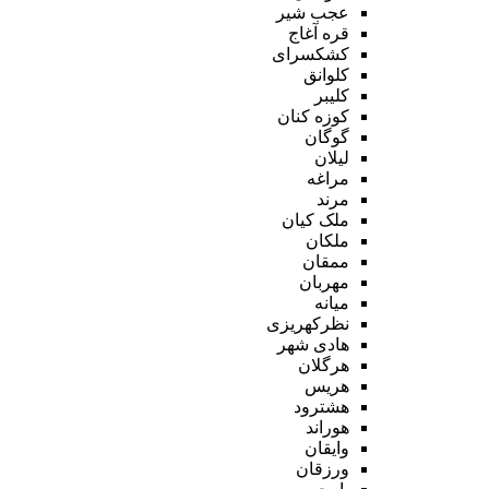
عجب شیر
قره آغاج
کشکسرای
کلوانق
کلیبر
کوزه کنان
گوگان
لیلان
مراغه
مرند
ملک کیان
ملکان
ممقان
مهربان
میانه
نظرکهریزی
هادی شهر
هرگلان
هریس
هشترود
هوراند
وایقان
ورزقان