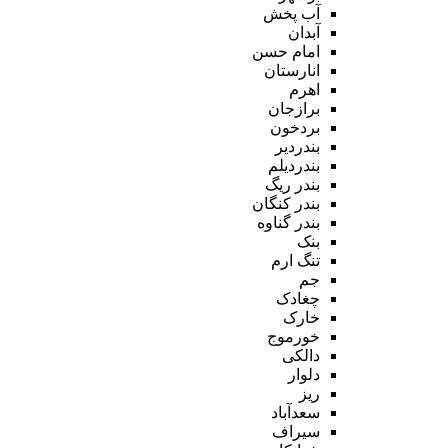
آب پخش
آبدان
امام حسن
انارستان
اهرم
برازجان
بردخون
بندردیر
بندردیلم
بندر ریگ
بندر کنگان
بندر گناوه
بنک
تنگ ارم
جم
چغادک
خارک
خورموج
دالکی
دلوار
ریز
سعدآباد
سیراف