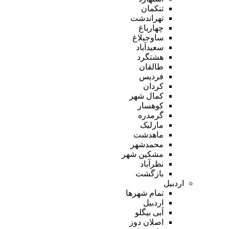
تنکمان
تهراندشت
چهارباغ
ساوجبلاغ
سعیدآباد
هشتگرد
طالقان
فردیس
کردان
کمال شهر
کوهسار
گرمدره
مارلیک
ماهدشت
محمدشهر
مشکین شهر
نظرآباد
بازگشت
اردبیل
تمام شهر‌ها
اردبیل
آبی بیگلو
اصلان دوز