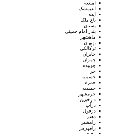
امیدیه
اندیمشک
ایذه
باغ ملک
بستان
بندر امام خمینی
ماهشهر
بهبهان
ترکالکی
جایزان
چمران
چوبیده
حر
حسینیه
حمزه
حمیدیه
خرمشهر
دارخوین
دزآب
دزفول
دهدز
رامشیر
رامهرمز
رفیع