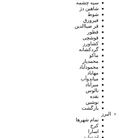
سیه چشمه
شاهین دژ
شوط
فیرورق
قر ضیاالدین
قطور
قوشچی
کشاورز
گردکشانه
ماکو
محمدیار
محمودآباد
مهاباد
میاندوآب
میرآباد
نالوس
نقده
نوشین
بازگشت
البرز
تمام شهر‌ها
کرج
اسارا
اشتهارد