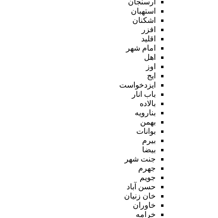
ارسنجان
استهبان
اشکنان
افزر
اقلید
امام شهر
اهل
اوز
ایج
ایزدخواست
باب انار
بالاده
بنارویه
بهمن
بوانات
بیرم
بیضا
جنت شهر
جهرم
جویم
حسن آباد
خان زنیان
خاوران
خرامه