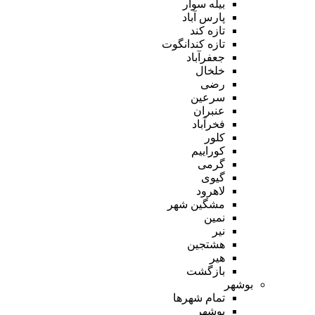
بیله سوار
پارس آباد
تازه کند
تازه کندانگوت
جعفرآباد
خلخال
رضی
سرعین
عنبران
فخرآباد
کلور
کوراییم
گرمی
گیوی
لاهرود
مشگین شهر
نمین
نیر
هشتجین
هیر
بازگشت
بوشهر
تمام شهر‌ها
بوشهر