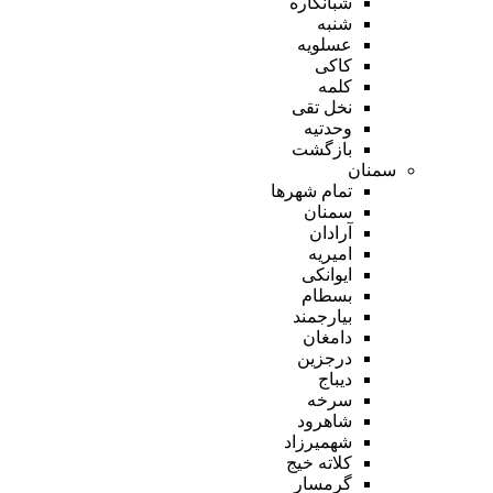
شبانکاره
شنبه
عسلویه
کاکی
کلمه
نخل تقی
وحدتیه
بازگشت
سمنان
تمام شهر‌ها
سمنان
آرادان
امیریه
ایوانکی
بسطام
بیارجمند
دامغان
درجزین
دیباج
سرخه
شاهرود
شهمیرزاد
کلاته خیج
گرمسار