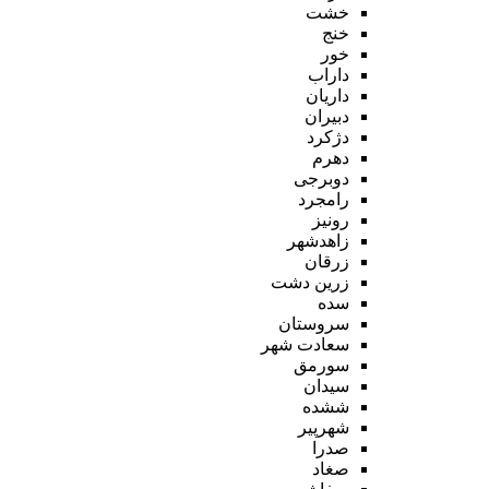
خشت
خنج
خور
داراب
داریان
دبیران
دژکرد
دهرم
دوبرجی
رامجرد
رونیز
زاهدشهر
زرقان
زرین دشت
سده
سروستان
سعادت شهر
سورمق
سیدان
ششده
شهرپیر
صدرا
صغاد