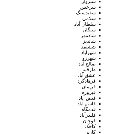
سبزوار
سرخس
سفیدسنگ
سلامی
سلطان آباد
سنگان
شادمهر
شاندیز
ششتمد
شهرآباد
شهرزو
صالح آباد
طرقبه
عشق آباد
فرهادگرد
فریمان
فیروزه
فیض آباد
قاسم آباد
قدمگاه
قلندرآباد
قوچان
کاخک
کاریز