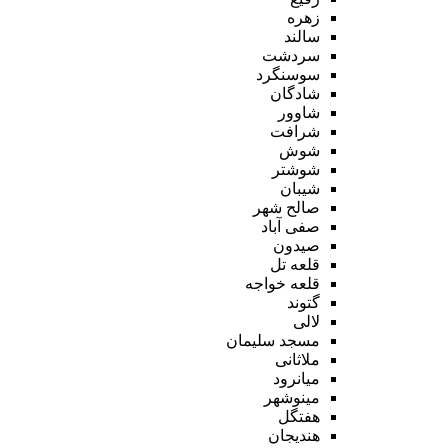
زهره
سالند
سردشت
سوسنگرد
شادگان
شاوور
شرافت
شوش
شوشتر
شیبان
صالح شهر
صفی آباد
صیدون
قلعه تل
قلعه خواجه
گتوند
لالی
مسجد سلیمان
ملاثانی
میانرود
مینوشهر
هفتگل
هندیجان