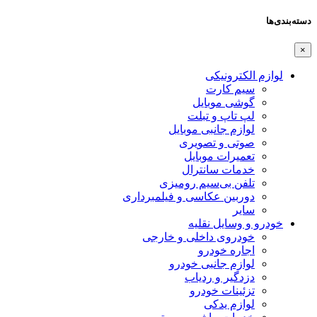
دسته‌بندی‌ها
×
لوازم الکترونیکی
سیم کارت
گوشی موبایل
لپ تاپ و تبلت
لوازم جانبی موبایل
صوتی و تصویری
تعمیرات موبایل
خدمات سانترال
تلفن بی‌سیم رومیزی
دوربین عکاسی و فیلمبرداری
سایر
خودرو و وسایل نقلیه
خودروی داخلی و خارجی
اجاره خودرو
لوازم جانبی خودرو
دزدگیر و ردیاب
تزئینات خودرو
لوازم یدکی