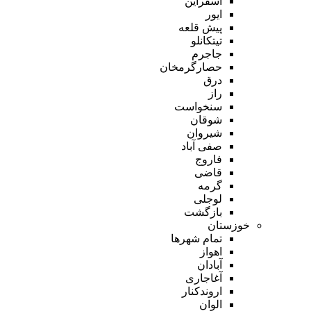
اسفراین
ایور
پیش قلعه
تیتکانلو
جاجرم
حصارگرمخان
درق
راز
سنخواست
شوقان
شیروان
صفی آباد
فاروج
قاضی
گرمه
لوجلی
بازگشت
خوزستان
تمام شهر‌ها
اهواز
آبادان
آغاجاری
اروندکنار
الوان