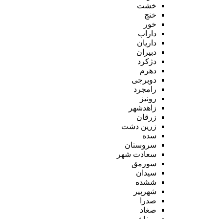
خشت
خنج
خور
داراب
داریان
دبیران
دژکرد
دهرم
دوبرجی
رامجرد
رونیز
زاهدشهر
زرقان
زرین دشت
سده
سروستان
سعادت شهر
سورمق
سیدان
ششده
شهرپیر
صدرا
صغاد