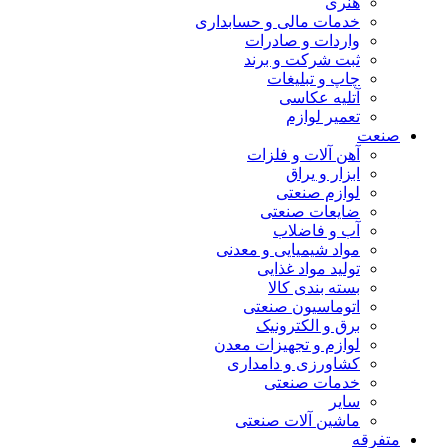
هنری
خدمات مالی و حسابداری
واردات و صادرات
ثبت شرکت و برند
چاپ و تبلیغات
آتلیه عکاسی
تعمیر لوازم
صنعت
آهن آلات و فلزات
ابزار و یراق
لوازم صنعتی
ضایعات صنعتی
آب و فاضلاب
مواد شیمیایی و معدنی
تولید مواد غذایی
بسته بندی کالا
اتوماسیون صنعتی
برق و الکترونیک
لوازم و تجهیزات معدن
کشاورزی و دامداری
خدمات صنعتی
سایر
ماشین آلات صنعتی
متفرقه