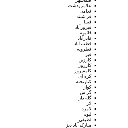
صفاشهر
علامرودشت
فدامی
فراشبند
فسا
فیروزآباد
قائمیه
قادرآباد
قطب آباد
قطرویه
قیر
کارزین
کازرون
کامفیروز
کره ای
کنارتخته
کوار
گراش
گله دار
لار
لامرد
لپویی
لطیفی
مبارک آباد دیز