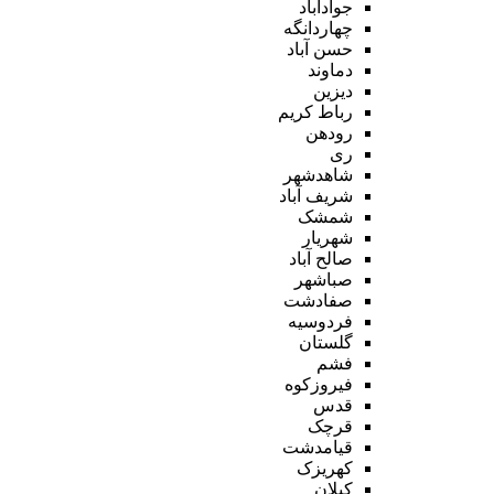
جوادآباد
چهاردانگه
حسن آباد
دماوند
دیزین
رباط کریم
رودهن
ری
شاهدشهر
شریف آباد
شمشک
شهریار
صالح آباد
صباشهر
صفادشت
فردوسیه
گلستان
فشم
فیروزکوه
قدس
قرچک
قیامدشت
کهریزک
کیلان