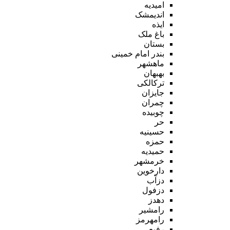
امیدیه
اندیمشک
ایذه
باغ ملک
بستان
بندر امام خمینی
ماهشهر
بهبهان
ترکالکی
جایزان
چمران
چوبیده
حر
حسینیه
حمزه
حمیدیه
خرمشهر
دارخوین
دزآب
دزفول
دهدز
رامشیر
رامهرمز
رفیع