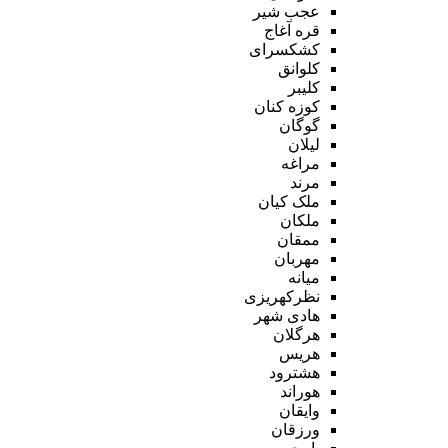
عجب شیر
قره آغاج
کشکسرای
کلوانق
کلیبر
کوزه کنان
گوگان
لیلان
مراغه
مرند
ملک کیان
ملکان
ممقان
مهربان
میانه
نظرکهریزی
هادی شهر
هرگلان
هریس
هشترود
هوراند
وایقان
ورزقان