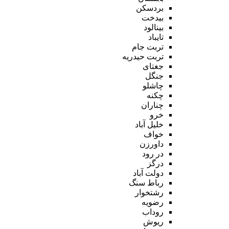
بردسکن
بیدخت
بینالود
تایباد
تربت جام
تربت حیدریه
جغتای
جنگل
چاشلو
چکنه
چناران
خرو
خلیل آباد
خواف
داورزن
در رود
درگز
دولت آباد
رباط سنگ
رشتخوار
رضویه
روداب
ریوش