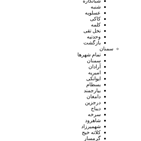
شبانکاره
شنبه
عسلویه
کاکی
کلمه
نخل تقی
وحدتیه
بازگشت
سمنان
تمام شهر‌ها
سمنان
آرادان
امیریه
ایوانکی
بسطام
بیارجمند
دامغان
درجزین
دیباج
سرخه
شاهرود
شهمیرزاد
کلاته خیج
گرمسار