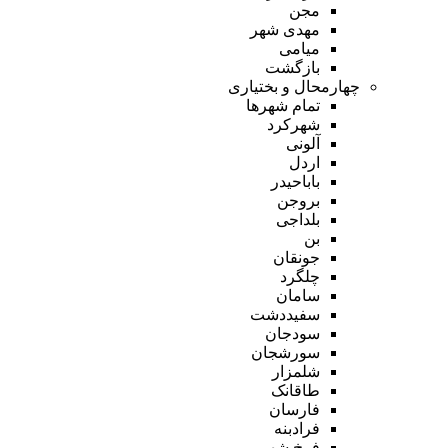
مجن
مهدی شهر
میامی
بازگشت
چهارمحال و بختیاری
تمام شهر‌ها
شهرکرد
آلونی
اردل
باباحیدر
بروجن
بلداجی
بن
جونقان
چلگرد
سامان
سفیددشت
سودجان
سورشجان
شلمزار
طاقانک
فارسان
فرادبنه
فرخ شهر