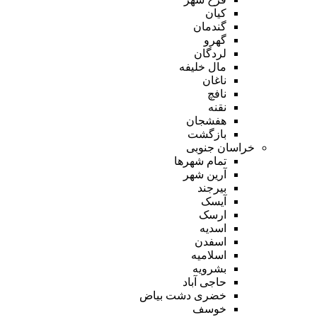
کیان
گندمان
گهرو
لردگان
مال خلیفه
ناغان
نافچ
نقنه
هفشجان
بازگشت
خراسان جنوبی
تمام شهر‌ها
آرین شهر
بیرجند
آیسک
ارسک
اسدیه
اسفدن
اسلامیه
بشرویه
حاجی آباد
خضری دشت بیاض
خوسف