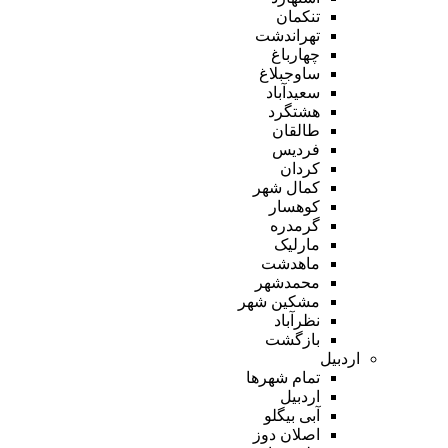
تنکمان
تهراندشت
چهارباغ
ساوجبلاغ
سعیدآباد
هشتگرد
طالقان
فردیس
کردان
کمال شهر
کوهسار
گرمدره
مارلیک
ماهدشت
محمدشهر
مشکین شهر
نظرآباد
بازگشت
اردبیل
تمام شهر‌ها
اردبیل
آبی بیگلو
اصلان دوز