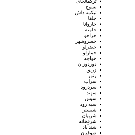
ترکمانچای
تسوج
تیکمه داش
جلفا
خاروانا
خامنه
خراجو
خسروشهر
خضرلو
خمارلو
خواجه
دوزدوزان
زرنق
زنوز
سراب
سردرود
سهند
سیس
سیه رود
شبستر
شربیان
شرفخانه
شندآباد
صوفیان