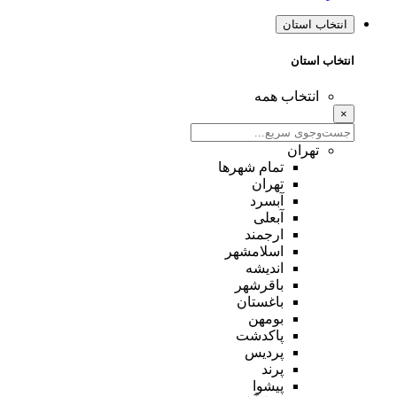
انتخاب استان
انتخاب استان
انتخاب همه
×
تهران
تمام شهر‌ها
تهران
آبسرد
آبعلی
ارجمند
اسلامشهر
اندیشه
باقرشهر
باغستان
بومهن
پاکدشت
پردیس
پرند
پیشوا