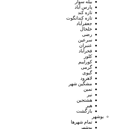
بیله سوار
پارس آباد
تازه کند
تازه کندانگوت
جعفرآباد
خلخال
رضی
سرعین
عنبران
فخرآباد
کلور
کوراییم
گرمی
گیوی
لاهرود
مشگین شهر
نمین
نیر
هشتجین
هیر
بازگشت
بوشهر
تمام شهر‌ها
بوشهر