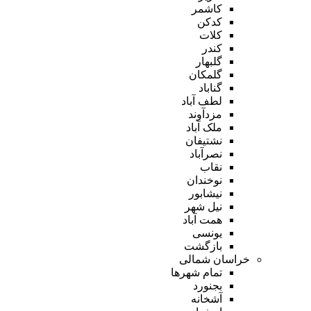
کاشمر
کدکن
کلات
کندر
گلبهار
گلمکان
گناباد
لطف آباد
مزدآوند
ملک آباد
نشتیفان
نصرآباد
نقاب
نوخندان
نیشابور
نیل شهر
همت آباد
یونسی
بازگشت
خراسان شمالی
تمام شهر‌ها
بجنورد
آشخانه