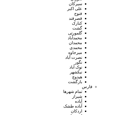
سیرکان
علی اکبر
فنوج
قصرقند
کنارک
گشت
گلمورتی
محمدآباد
محمدان
محمدی
میرجاوه
نصرت آباد
نگور
نوک آباد
نیکشهر
هیدوچ
بازگشت
فارس
تمام شهر‌ها
شیراز
آباده
آباده طشک
اردکان