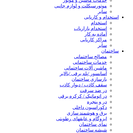
خدمات ماشین و موتور
موتورسیکلت و لوازم جانبی
سایر
استخدام و کاریابی
استخدام
استخدام بازاریاب
آماده به کار
مراکز کاریابی
سایر
ساختمان
مصالح ساختمانی
خدمات ساختمانی
ماشین آلات ساختمانی
آسانسور /پله برقی /بالابر
بازسازی ساختمان
سقف کاذب / دیوار کاذب
در ضد سرقت
در اتوماتیک / کرکره برقی
در و پنجره
دکوراسیون داخلی
برق و هوشمند سازی
ایزوگام و عایقهای رطوبتی
نمای ساختمان
شیشه ساختمان