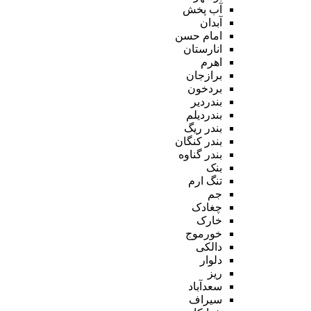
آب پخش
آبدان
امام حسن
انارستان
اهرم
برازجان
بردخون
بندردیر
بندردیلم
بندر ریگ
بندر کنگان
بندر گناوه
بنک
تنگ ارم
جم
چغادک
خارک
خورموج
دالکی
دلوار
ریز
سعدآباد
سیراف