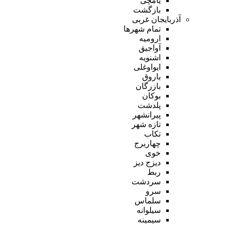
یامچی
بازگشت
آذربایجان غربی
تمام شهر‌ها
ارومیه
آواجیق
اشنویه
ایواوغلی
باروق
بازرگان
بوکان
پلدشت
پیرانشهر
تازه شهر
تکاب
چهاربرج
خوی
دیزج دیز
ربط
سردشت
سرو
سلماس
سیلوانه
سیمینه