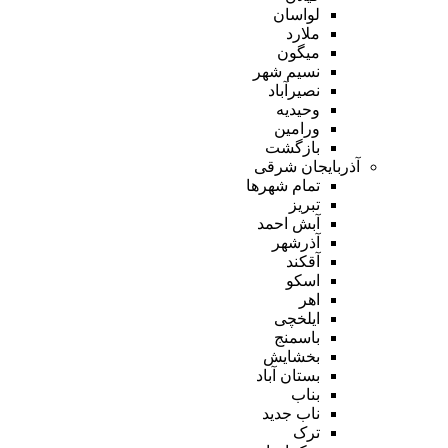
لواسان
ملارد
میگون
نسیم شهر
نصیرآباد
وحیدیه
ورامین
بازگشت
آذربایجان شرقی
تمام شهر‌ها
تبریز
آبش احمد
آذرشهر
آقکند
اسکو
اهر
ایلخچی
باسمنج
بخشایش
بستان آباد
بناب
ناب جدید
ترک