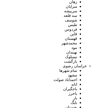
زهان
سرایان
سربیشه
سه قلعه
شوسف
طبس
فردوس
قاین
قهستان
محمدشهر
مود
نهبندان
نیمبلوک
بازگشت
خراسان رضوی
تمام شهر‌ها
مشهد
احمدآباد صولت
انابد
باجگیران
باخرز
بار
بایگ
بجستان