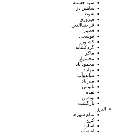
سیه چشمه
شاهین دژ
شوط
فیرورق
قر ضیاالدین
قطور
قوشچی
کشاورز
گردکشانه
ماکو
محمدیار
محمودآباد
مهاباد
میاندوآب
میرآباد
نالوس
نقده
نوشین
بازگشت
البرز
تمام شهر‌ها
کرج
اسارا
اشتهارد