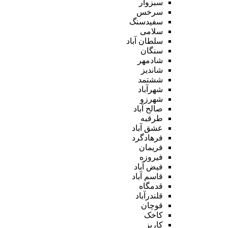
سبزوار
سرخس
سفیدسنگ
سلامی
سلطان آباد
سنگان
شادمهر
شاندیز
ششتمد
شهرآباد
شهرزو
صالح آباد
طرقبه
عشق آباد
فرهادگرد
فریمان
فیروزه
فیض آباد
قاسم آباد
قدمگاه
قلندرآباد
قوچان
کاخک
کاریز