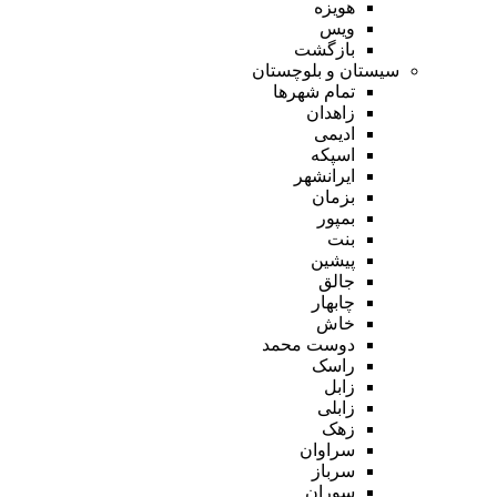
هویزه
ویس
بازگشت
سیستان و بلوچستان
تمام شهر‌ها
زاهدان
ادیمی
اسپکه
ایرانشهر
بزمان
بمپور
بنت
پیشین
جالق
چابهار
خاش
دوست محمد
راسک
زابل
زابلی
زهک
سراوان
سرباز
سوران