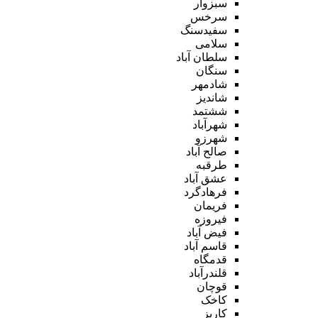
سبزوار
سرخس
سفیدسنگ
سلامی
سلطان آباد
سنگان
شادمهر
شاندیز
ششتمد
شهرآباد
شهرزو
صالح آباد
طرقبه
عشق آباد
فرهادگرد
فریمان
فیروزه
فیض آباد
قاسم آباد
قدمگاه
قلندرآباد
قوچان
کاخک
کاریز