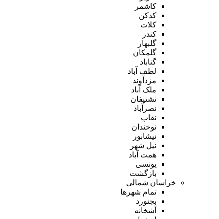
کاشمر
کدکن
کلات
کندر
گلبهار
گلمکان
گناباد
لطف آباد
مزدآوند
ملک آباد
نشتیفان
نصرآباد
نقاب
نوخندان
نیشابور
نیل شهر
همت آباد
یونسی
بازگشت
خراسان شمالی
تمام شهر‌ها
بجنورد
آشخانه