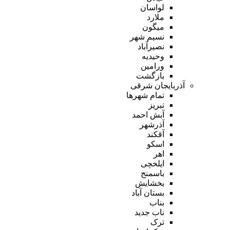
لواسان
ملارد
میگون
نسیم شهر
نصیرآباد
وحیدیه
ورامین
بازگشت
آذربایجان شرقی
تمام شهر‌ها
تبریز
آبش احمد
آذرشهر
آقکند
اسکو
اهر
ایلخچی
باسمنج
بخشایش
بستان آباد
بناب
ناب جدید
ترک