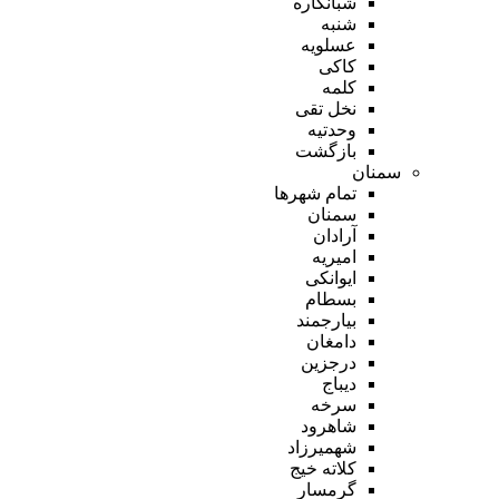
شبانکاره
شنبه
عسلویه
کاکی
کلمه
نخل تقی
وحدتیه
بازگشت
سمنان
تمام شهر‌ها
سمنان
آرادان
امیریه
ایوانکی
بسطام
بیارجمند
دامغان
درجزین
دیباج
سرخه
شاهرود
شهمیرزاد
کلاته خیج
گرمسار