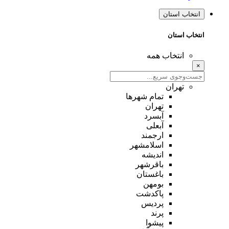
انتخاب استان
انتخاب استان
انتخاب همه
×
تهران
تمام شهر‌ها
تهران
آبسرد
آبعلی
ارجمند
اسلامشهر
اندیشه
باقرشهر
باغستان
بومهن
پاکدشت
پردیس
پرند
پیشوا