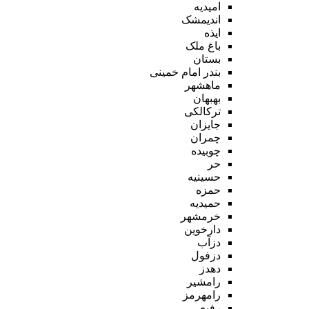
امیدیه
اندیمشک
ایذه
باغ ملک
بستان
بندر امام خمینی
ماهشهر
بهبهان
ترکالکی
جایزان
چمران
چوبیده
حر
حسینیه
حمزه
حمیدیه
خرمشهر
دارخوین
دزآب
دزفول
دهدز
رامشیر
رامهرمز
رفیع