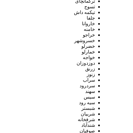
ترکمانچای
تسوج
تیکمه داش
جلفا
خاروانا
خامنه
خراجو
خسروشهر
خضرلو
خمارلو
خواجه
دوزدوزان
زرنق
زنوز
سراب
سردرود
سهند
سیس
سیه رود
شبستر
شربیان
شرفخانه
شندآباد
صوفیان