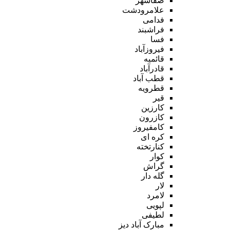
صفاشهر
علامرودشت
فدامی
فراشبند
فسا
فیروزآباد
قائمیه
قادرآباد
قطب آباد
قطرویه
قیر
کارزین
کازرون
کامفیروز
کره ای
کنارتخته
کوار
گراش
گله دار
لار
لامرد
لپویی
لطیفی
مبارک آباد دیز