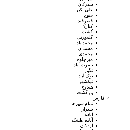
سیرکان
علی اکبر
فنوج
قصرقند
کنارک
گشت
گلمورتی
محمدآباد
محمدان
محمدی
میرجاوه
نصرت آباد
نگور
نوک آباد
نیکشهر
هیدوچ
بازگشت
فارس
تمام شهر‌ها
شیراز
آباده
آباده طشک
اردکان