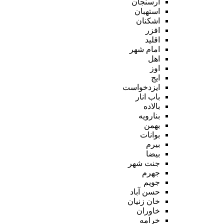
ارسنجان
استهبان
اشکنان
افزر
اقلید
امام شهر
اهل
اوز
ایج
ایزدخواست
باب انار
بالاده
بنارویه
بهمن
بوانات
بیرم
بیضا
جنت شهر
جهرم
جویم
حسن آباد
خان زنیان
خاوران
خرامه