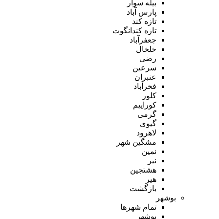
بیله سوار
پارس آباد
تازه کند
تازه کندانگوت
جعفرآباد
خلخال
رضی
سرعین
عنبران
فخرآباد
کلور
کوراییم
گرمی
گیوی
لاهرود
مشگین شهر
نمین
نیر
هشتجین
هیر
بازگشت
بوشهر
تمام شهر‌ها
بوشهر