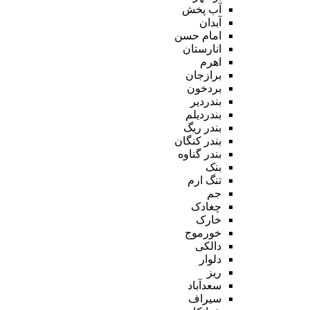
آب پخش
آبدان
امام حسن
انارستان
اهرم
برازجان
بردخون
بندردیر
بندردیلم
بندر ریگ
بندر کنگان
بندر گناوه
بنک
تنگ ارم
جم
چغادک
خارک
خورموج
دالکی
دلوار
ریز
سعدآباد
سیراف