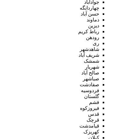
جوادآباد
چهاردانگه
حسن آباد
دماوند
دیزین
رباط کریم
رودهن
ری
شاهدشهر
شریف آباد
شمشک
شهریار
صالح آباد
صباشهر
صفادشت
فردوسیه
گلستان
فشم
فیروزکوه
قدس
قرچک
قیامدشت
کهریزک
کیلان