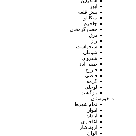
اسفراین
ایور
پیش قلعه
تیتکانلو
جاجرم
حصارگرمخان
درق
راز
سنخواست
شوقان
شیروان
صفی آباد
فاروج
قاضی
گرمه
لوجلی
بازگشت
خوزستان
تمام شهر‌ها
اهواز
آبادان
آغاجاری
اروندکنار
الوان