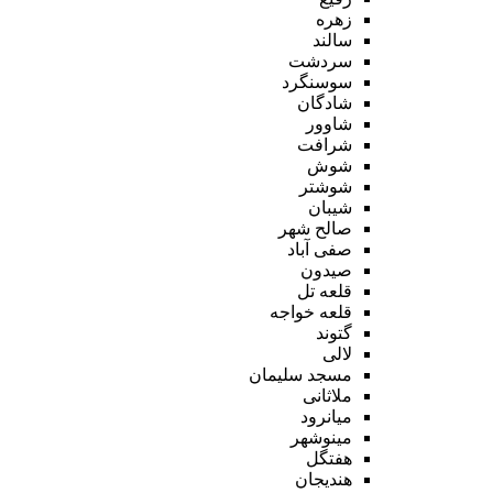
زهره
سالند
سردشت
سوسنگرد
شادگان
شاوور
شرافت
شوش
شوشتر
شیبان
صالح شهر
صفی آباد
صیدون
قلعه تل
قلعه خواجه
گتوند
لالی
مسجد سلیمان
ملاثانی
میانرود
مینوشهر
هفتگل
هندیجان