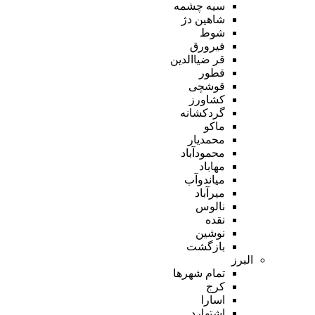
سیه چشمه
شاهین دژ
شوط
فیرورق
قر ضیاالدین
قطور
قوشچی
کشاورز
گردکشانه
ماکو
محمدیار
محمودآباد
مهاباد
میاندوآب
میرآباد
نالوس
نقده
نوشین
بازگشت
البرز
تمام شهر‌ها
کرج
اسارا
اشتهارد