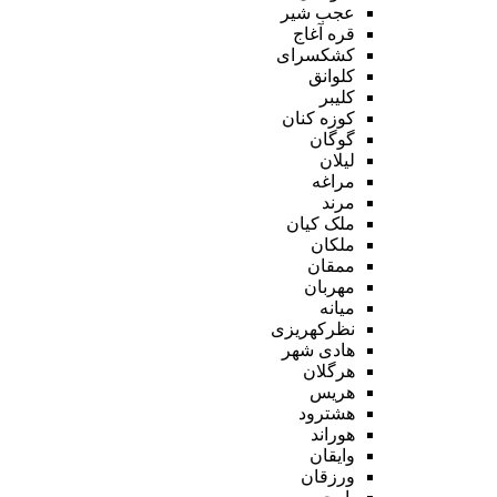
عجب شیر
قره آغاج
کشکسرای
کلوانق
کلیبر
کوزه کنان
گوگان
لیلان
مراغه
مرند
ملک کیان
ملکان
ممقان
مهربان
میانه
نظرکهریزی
هادی شهر
هرگلان
هریس
هشترود
هوراند
وایقان
ورزقان