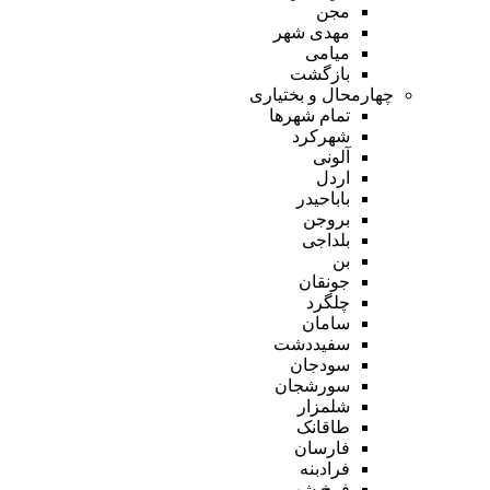
مجن
مهدی شهر
میامی
بازگشت
چهارمحال و بختیاری
تمام شهر‌ها
شهرکرد
آلونی
اردل
باباحیدر
بروجن
بلداجی
بن
جونقان
چلگرد
سامان
سفیددشت
سودجان
سورشجان
شلمزار
طاقانک
فارسان
فرادبنه
فرخ شهر