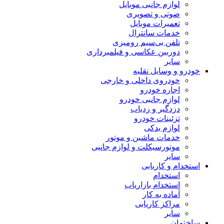
لوازم جانبی موبایل
صوتی و تصویری
تعمیرات موبایل
خدمات سانترال
تلفن بی‌سیم رومیزی
دوربین عکاسی و فیلمبرداری
سایر
خودرو و وسایل نقلیه
خودروی داخلی و خارجی
اجاره خودرو
لوازم جانبی خودرو
دزدگیر و ردیاب
تزئینات خودرو
لوازم یدکی
خدمات ماشین و موتور
موتورسیکلت و لوازم جانبی
سایر
استخدام و کاریابی
استخدام
استخدام بازاریاب
آماده به کار
مراکز کاریابی
سایر
ساختمان