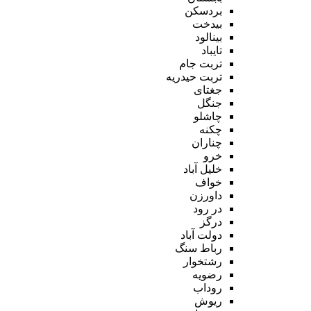
بردسکن
بیدخت
بینالود
تایباد
تربت جام
تربت حیدریه
جغتای
جنگل
چاشلو
چکنه
چناران
خرو
خلیل آباد
خواف
داورزن
در رود
درگز
دولت آباد
رباط سنگ
رشتخوار
رضویه
روداب
ریوش