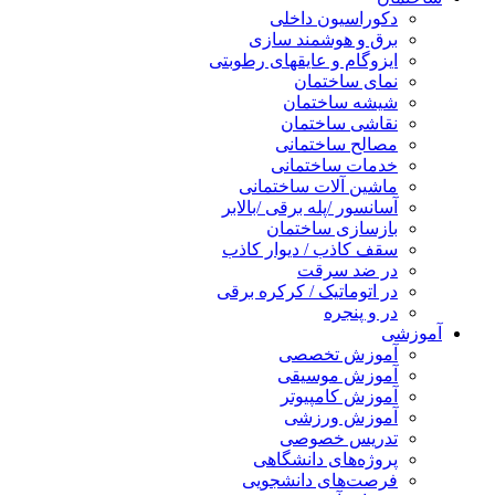
دکوراسیون داخلی
برق و هوشمند سازی
ایزوگام و عایقهای رطوبتی
نمای ساختمان
شیشه ساختمان
نقاشی ساختمان
مصالح ساختمانی
خدمات ساختمانی
ماشین آلات ساختمانی
آسانسور /پله برقی /بالابر
بازسازی ساختمان
سقف کاذب / دیوار کاذب
در ضد سرقت
در اتوماتیک / کرکره برقی
در و پنجره
آموزشی
آموزش تخصصی
آموزش موسیقی
آموزش کامپیوتر
آموزش ورزشی
تدریس خصوصی
پروژه‌های دانشگاهی
فرصت‌های دانشجویی