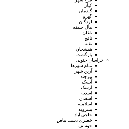
کیان
گندمان
گهرو
لردگان
مال خلیفه
ناغان
نافچ
نقنه
هفشجان
بازگشت
خراسان جنوبی
تمام شهر‌ها
آرین شهر
بیرجند
آیسک
ارسک
اسدیه
اسفدن
اسلامیه
بشرویه
حاجی آباد
خضری دشت بیاض
خوسف