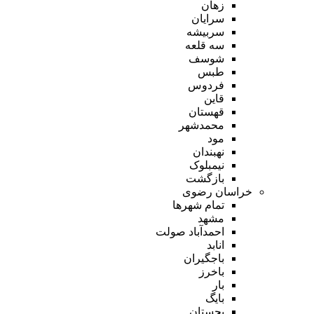
زهان
سرایان
سربیشه
سه قلعه
شوسف
طبس
فردوس
قاین
قهستان
محمدشهر
مود
نهبندان
نیمبلوک
بازگشت
خراسان رضوی
تمام شهر‌ها
مشهد
احمدآباد صولت
انابد
باجگیران
باخرز
بار
بایگ
بجستان