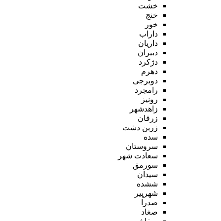
خشت
خنج
خور
داراب
داریان
دبیران
دژکرد
دهرم
دوبرجی
رامجرد
رونیز
زاهدشهر
زرقان
زرین دشت
سده
سروستان
سعادت شهر
سورمق
سیدان
ششده
شهرپیر
صدرا
صغاد