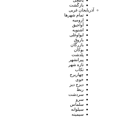
یامچی
بازگشت
آذربایجان غربی
تمام شهر‌ها
ارومیه
آواجیق
اشنویه
ایواوغلی
باروق
بازرگان
بوکان
پلدشت
پیرانشهر
تازه شهر
تکاب
چهاربرج
خوی
دیزج دیز
ربط
سردشت
سرو
سلماس
سیلوانه
سیمینه