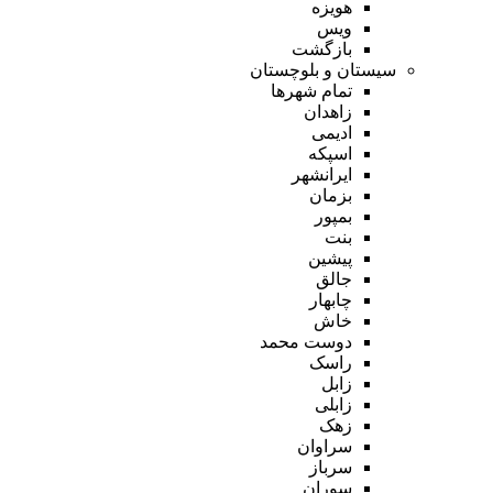
هویزه
ویس
بازگشت
سیستان و بلوچستان
تمام شهر‌ها
زاهدان
ادیمی
اسپکه
ایرانشهر
بزمان
بمپور
بنت
پیشین
جالق
چابهار
خاش
دوست محمد
راسک
زابل
زابلی
زهک
سراوان
سرباز
سوران