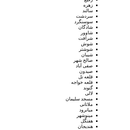
زهره
سالند
سردشت
سوسنگرد
شادگان
شاوور
شرافت
شوش
شوشتر
شیبان
صالح شهر
صفی آباد
صیدون
قلعه تل
قلعه خواجه
گتوند
لالی
مسجد سلیمان
ملاثانی
میانرود
مینوشهر
هفتگل
هندیجان