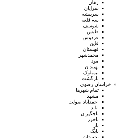
زهان
سرایان
سربیشه
سه قلعه
شوسف
طبس
فردوس
قاین
قهستان
محمدشهر
مود
نهبندان
نیمبلوک
بازگشت
خراسان رضوی
تمام شهر‌ها
مشهد
احمدآباد صولت
انابد
باجگیران
باخرز
بار
بایگ
بجستان