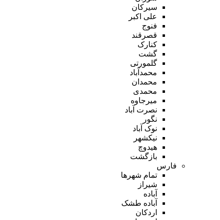
سیرکان
علی اکبر
فنوج
قصرقند
کنارک
گشت
گلمورتی
محمدآباد
محمدان
محمدی
میرجاوه
نصرت آباد
نگور
نوک آباد
نیکشهر
هیدوچ
بازگشت
فارس
تمام شهر‌ها
شیراز
آباده
آباده طشک
اردکان