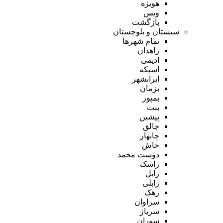
هویزه
ویس
بازگشت
سیستان و بلوچستان
تمام شهر‌ها
زاهدان
ادیمی
اسپکه
ایرانشهر
بزمان
بمپور
بنت
پیشین
جالق
چابهار
خاش
دوست محمد
راسک
زابل
زابلی
زهک
سراوان
سرباز
سوران