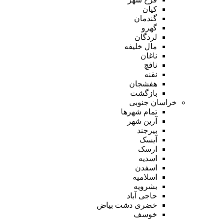
کیان
گندمان
گهرو
لردگان
مال خلیفه
ناغان
نافچ
نقنه
هفشجان
بازگشت
خراسان جنوبی
تمام شهر‌ها
آرین شهر
بیرجند
آیسک
ارسک
اسدیه
اسفدن
اسلامیه
بشرویه
حاجی آباد
خضری دشت بیاض
خوسف