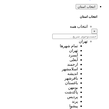
انتخاب استان
انتخاب استان
انتخاب همه
×
تهران
تمام شهر‌ها
تهران
آبسرد
آبعلی
ارجمند
اسلامشهر
اندیشه
باقرشهر
باغستان
بومهن
پاکدشت
پردیس
پرند
پیشوا