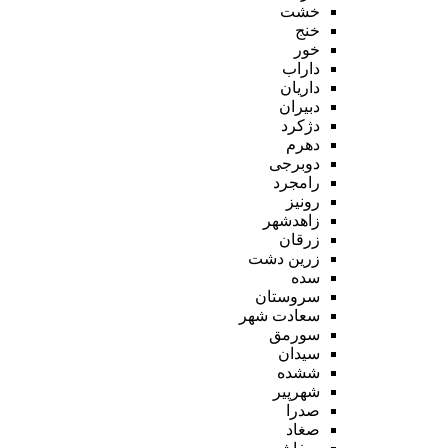
خشت
خنج
خور
داراب
داریان
دبیران
دژکرد
دهرم
دوبرجی
رامجرد
رونیز
زاهدشهر
زرقان
زرین دشت
سده
سروستان
سعادت شهر
سورمق
سیدان
ششده
شهرپیر
صدرا
صغاد