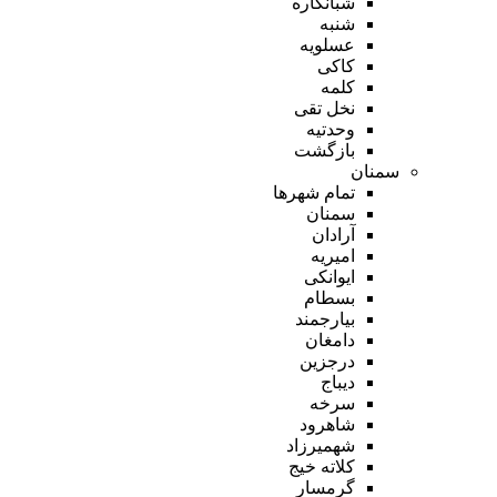
شبانکاره
شنبه
عسلویه
کاکی
کلمه
نخل تقی
وحدتیه
بازگشت
سمنان
تمام شهر‌ها
سمنان
آرادان
امیریه
ایوانکی
بسطام
بیارجمند
دامغان
درجزین
دیباج
سرخه
شاهرود
شهمیرزاد
کلاته خیج
گرمسار