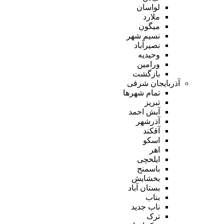
لواسان
ملارد
میگون
نسیم شهر
نصیرآباد
وحیدیه
ورامین
بازگشت
آذربایجان شرقی
تمام شهر‌ها
تبریز
آبش احمد
آذرشهر
آقکند
اسکو
اهر
ایلخچی
باسمنج
بخشایش
بستان آباد
بناب
ناب جدید
ترک