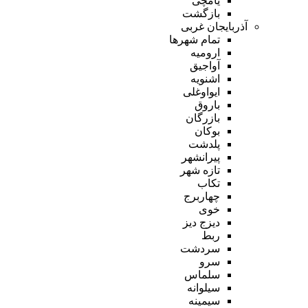
یامچی
بازگشت
آذربایجان غربی
تمام شهر‌ها
ارومیه
آواجیق
اشنویه
ایواوغلی
باروق
بازرگان
بوکان
پلدشت
پیرانشهر
تازه شهر
تکاب
چهاربرج
خوی
دیزج دیز
ربط
سردشت
سرو
سلماس
سیلوانه
سیمینه