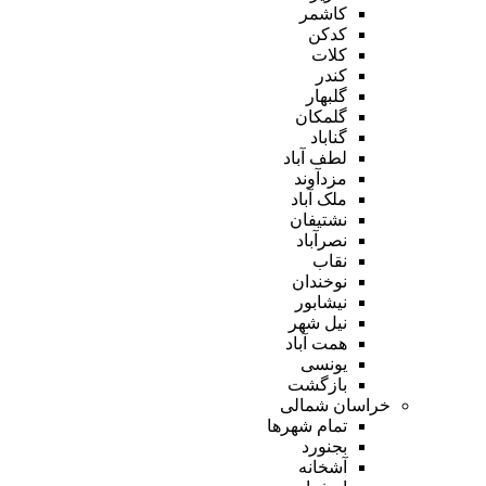
کاشمر
کدکن
کلات
کندر
گلبهار
گلمکان
گناباد
لطف آباد
مزدآوند
ملک آباد
نشتیفان
نصرآباد
نقاب
نوخندان
نیشابور
نیل شهر
همت آباد
یونسی
بازگشت
خراسان شمالی
تمام شهر‌ها
بجنورد
آشخانه