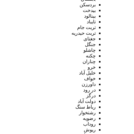
بردسکن
بیدخت
بینالود
تایباد
تربت جام
تربت حیدریه
جغتای
جنگل
چاشلو
چکنه
چناران
خرو
خلیل آباد
خواف
داورزن
در رود
درگز
دولت آباد
رباط سنگ
رشتخوار
رضویه
روداب
ریوش