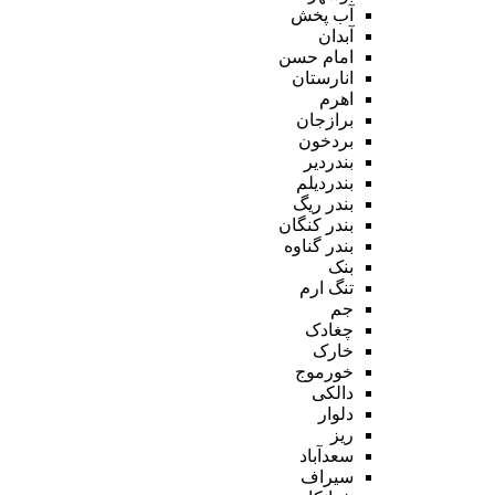
آب پخش
آبدان
امام حسن
انارستان
اهرم
برازجان
بردخون
بندردیر
بندردیلم
بندر ریگ
بندر کنگان
بندر گناوه
بنک
تنگ ارم
جم
چغادک
خارک
خورموج
دالکی
دلوار
ریز
سعدآباد
سیراف