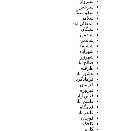
سبزوار
سرخس
سفیدسنگ
سلامی
سلطان آباد
سنگان
شادمهر
شاندیز
ششتمد
شهرآباد
شهرزو
صالح آباد
طرقبه
عشق آباد
فرهادگرد
فریمان
فیروزه
فیض آباد
قاسم آباد
قدمگاه
قلندرآباد
قوچان
کاخک
کاریز