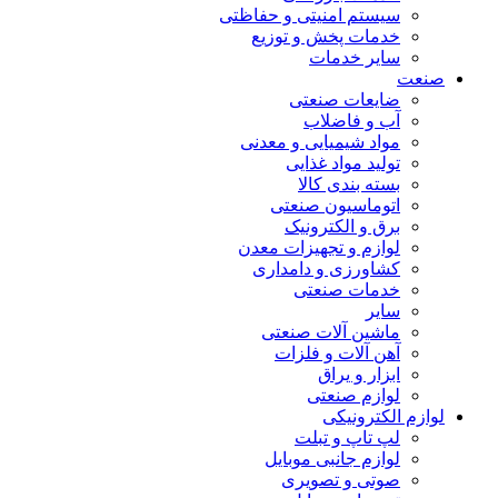
سیستم امنیتی و حفاظتی
خدمات پخش و توزیع
سایر خدمات
صنعت
ضایعات صنعتی
آب و فاضلاب
مواد شیمیایی و معدنی
تولید مواد غذایی
بسته بندی کالا
اتوماسیون صنعتی
برق و الکترونیک
لوازم و تجهیزات معدن
کشاورزی و دامداری
خدمات صنعتی
سایر
ماشین آلات صنعتی
آهن آلات و فلزات
ابزار و یراق
لوازم صنعتی
لوازم الکترونیکی
لپ تاپ و تبلت
لوازم جانبی موبایل
صوتی و تصویری