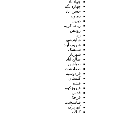
جوادآباد
چهاردانگه
حسن آباد
دماوند
دیزین
رباط کریم
رودهن
ری
شاهدشهر
شریف آباد
شمشک
شهریار
صالح آباد
صباشهر
صفادشت
فردوسیه
گلستان
فشم
فیروزکوه
قدس
قرچک
قیامدشت
کهریزک
کیلان