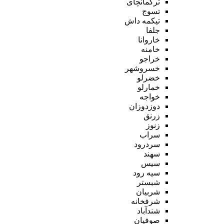
ترکمانچای
تسوج
تیکمه داش
جلفا
خاروانا
خامنه
خراجو
خسروشهر
خضرلو
خمارلو
خواجه
دوزدوزان
زرنق
زنوز
سراب
سردرود
سهند
سیس
سیه رود
شبستر
شربیان
شرفخانه
شندآباد
صوفیان