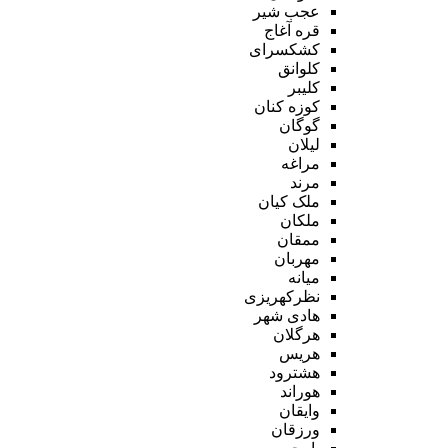
عجب شیر
قره آغاج
کشکسرای
کلوانق
کلیبر
کوزه کنان
گوگان
لیلان
مراغه
مرند
ملک کیان
ملکان
ممقان
مهربان
میانه
نظرکهریزی
هادی شهر
هرگلان
هریس
هشترود
هوراند
وایقان
ورزقان