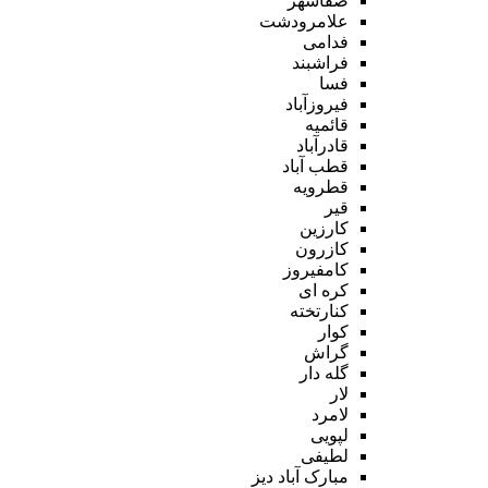
صفاشهر
علامرودشت
فدامی
فراشبند
فسا
فیروزآباد
قائمیه
قادرآباد
قطب آباد
قطرویه
قیر
کارزین
کازرون
کامفیروز
کره ای
کنارتخته
کوار
گراش
گله دار
لار
لامرد
لپویی
لطیفی
مبارک آباد دیز