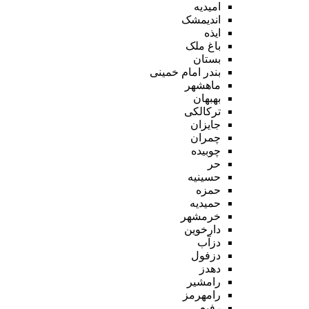
امیدیه
اندیمشک
ایذه
باغ ملک
بستان
بندر امام خمینی
ماهشهر
بهبهان
ترکالکی
جایزان
چمران
چوبیده
حر
حسینیه
حمزه
حمیدیه
خرمشهر
دارخوین
دزآب
دزفول
دهدز
رامشیر
رامهرمز
رفیع