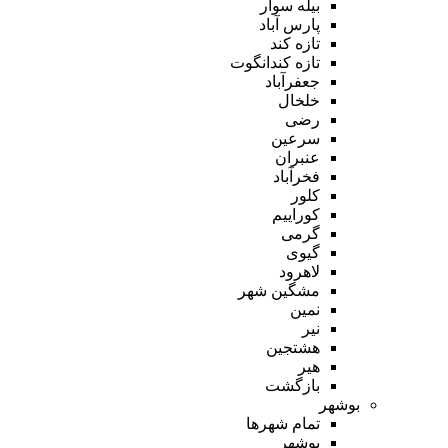
بیله سوار
پارس آباد
تازه کند
تازه کندانگوت
جعفرآباد
خلخال
رضی
سرعین
عنبران
فخرآباد
کلور
کوراییم
گرمی
گیوی
لاهرود
مشگین شهر
نمین
نیر
هشتجین
هیر
بازگشت
بوشهر
تمام شهر‌ها
بوشهر