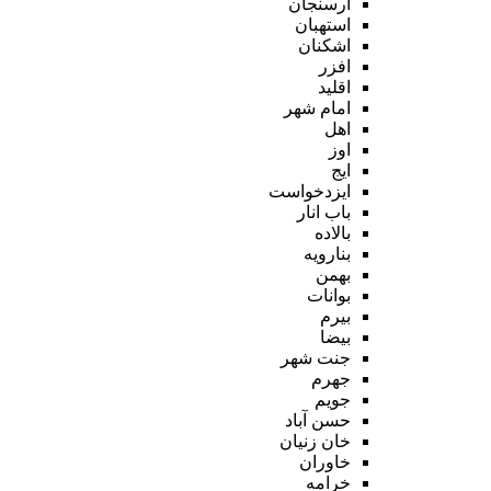
ارسنجان
استهبان
اشکنان
افزر
اقلید
امام شهر
اهل
اوز
ایج
ایزدخواست
باب انار
بالاده
بنارویه
بهمن
بوانات
بیرم
بیضا
جنت شهر
جهرم
جویم
حسن آباد
خان زنیان
خاوران
خرامه