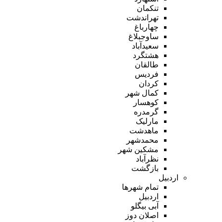
تنکمان
تهراندشت
چهارباغ
ساوجبلاغ
سعیدآباد
هشتگرد
طالقان
فردیس
کردان
کمال شهر
کوهسار
گرمدره
مارلیک
ماهدشت
محمدشهر
مشکین شهر
نظرآباد
بازگشت
اردبیل
تمام شهر‌ها
اردبیل
آبی بیگلو
اصلان دوز