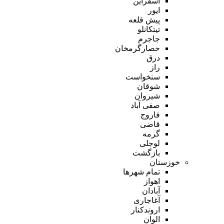
اسفراین
ایور
پیش قلعه
تیتکانلو
جاجرم
حصارگرمخان
درق
راز
سنخواست
شوقان
شیروان
صفی آباد
فاروج
قاضی
گرمه
لوجلی
بازگشت
خوزستان
تمام شهر‌ها
اهواز
آبادان
آغاجاری
اروندکنار
الوان