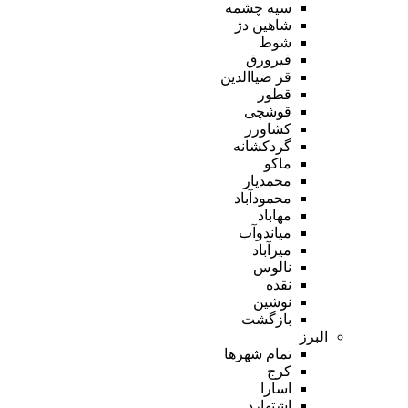
سیه چشمه
شاهین دژ
شوط
فیرورق
قر ضیاالدین
قطور
قوشچی
کشاورز
گردکشانه
ماکو
محمدیار
محمودآباد
مهاباد
میاندوآب
میرآباد
نالوس
نقده
نوشین
بازگشت
البرز
تمام شهر‌ها
کرج
اسارا
اشتهارد