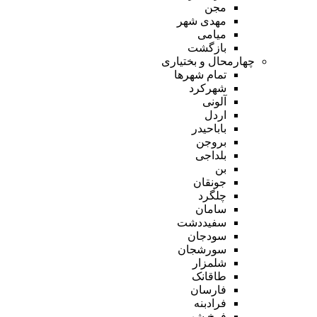
مجن
مهدی شهر
میامی
بازگشت
چهارمحال و بختیاری
تمام شهر‌ها
شهرکرد
آلونی
اردل
باباحیدر
بروجن
بلداجی
بن
جونقان
چلگرد
سامان
سفیددشت
سودجان
سورشجان
شلمزار
طاقانک
فارسان
فرادبنه
فرخ شهر