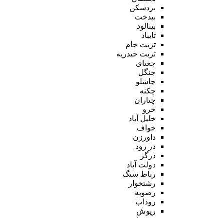
بردسکن
بیدخت
بینالود
تایباد
تربت جام
تربت حیدریه
جغتای
جنگل
چاشلو
چکنه
چناران
خرو
خلیل آباد
خواف
داورزن
در رود
درگز
دولت آباد
رباط سنگ
رشتخوار
رضویه
روداب
ریوش