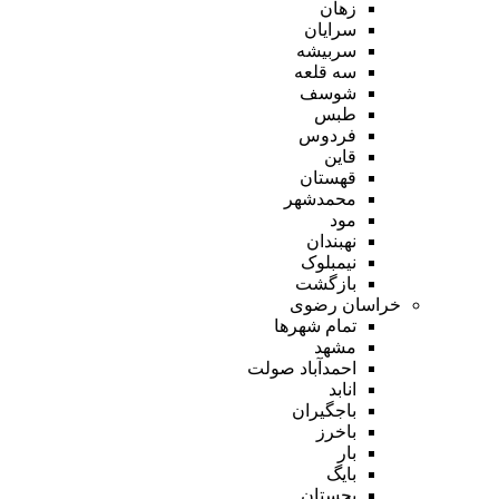
زهان
سرایان
سربیشه
سه قلعه
شوسف
طبس
فردوس
قاین
قهستان
محمدشهر
مود
نهبندان
نیمبلوک
بازگشت
خراسان رضوی
تمام شهر‌ها
مشهد
احمدآباد صولت
انابد
باجگیران
باخرز
بار
بایگ
بجستان