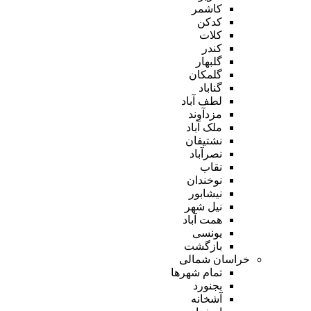
کاشمر
کدکن
کلات
کندر
گلبهار
گلمکان
گناباد
لطف آباد
مزدآوند
ملک آباد
نشتیفان
نصرآباد
نقاب
نوخندان
نیشابور
نیل شهر
همت آباد
یونسی
بازگشت
خراسان شمالی
تمام شهر‌ها
بجنورد
آشخانه