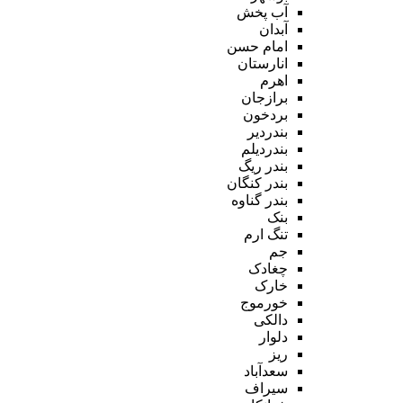
آب پخش
آبدان
امام حسن
انارستان
اهرم
برازجان
بردخون
بندردیر
بندردیلم
بندر ریگ
بندر کنگان
بندر گناوه
بنک
تنگ ارم
جم
چغادک
خارک
خورموج
دالکی
دلوار
ریز
سعدآباد
سیراف