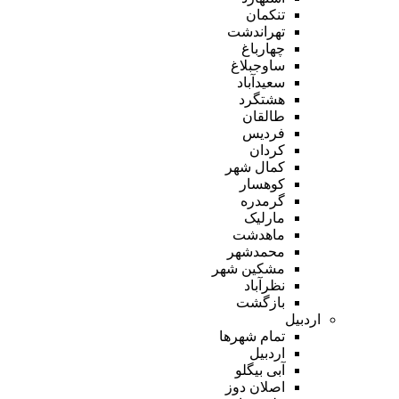
تنکمان
تهراندشت
چهارباغ
ساوجبلاغ
سعیدآباد
هشتگرد
طالقان
فردیس
کردان
کمال شهر
کوهسار
گرمدره
مارلیک
ماهدشت
محمدشهر
مشکین شهر
نظرآباد
بازگشت
اردبیل
تمام شهر‌ها
اردبیل
آبی بیگلو
اصلان دوز