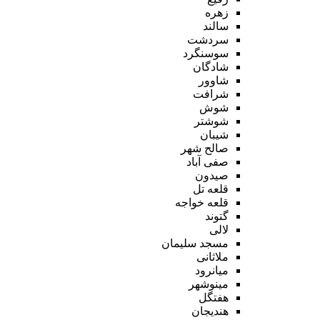
زهره
سالند
سردشت
سوسنگرد
شادگان
شاوور
شرافت
شوش
شوشتر
شیبان
صالح شهر
صفی آباد
صیدون
قلعه تل
قلعه خواجه
گتوند
لالی
مسجد سلیمان
ملاثانی
میانرود
مینوشهر
هفتگل
هندیجان