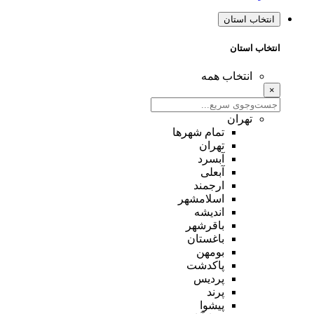
انتخاب استان
انتخاب استان
انتخاب همه
×
تهران
تمام شهر‌ها
تهران
آبسرد
آبعلی
ارجمند
اسلامشهر
اندیشه
باقرشهر
باغستان
بومهن
پاکدشت
پردیس
پرند
پیشوا