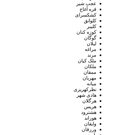
عجب شیر
قره آغاج
کشکسرای
کلوانق
کلیبر
کوزه کنان
گوگان
لیلان
مراغه
مرند
ملک کیان
ملکان
ممقان
مهربان
میانه
نظرکهریزی
هادی شهر
هرگلان
هریس
هشترود
هوراند
وایقان
ورزقان