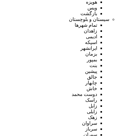
هویزه
ویس
بازگشت
سیستان و بلوچستان
تمام شهر‌ها
زاهدان
ادیمی
اسپکه
ایرانشهر
بزمان
بمپور
بنت
پیشین
جالق
چابهار
خاش
دوست محمد
راسک
زابل
زابلی
زهک
سراوان
سرباز
سوران