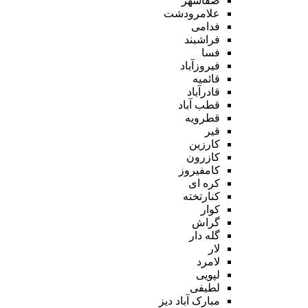
صفاشهر
علامرودشت
فدامی
فراشبند
فسا
فیروزآباد
قائمیه
قادرآباد
قطب آباد
قطرویه
قیر
کارزین
کازرون
کامفیروز
کره ای
کنارتخته
کوار
گراش
گله دار
لار
لامرد
لپویی
لطیفی
مبارک آباد دیز