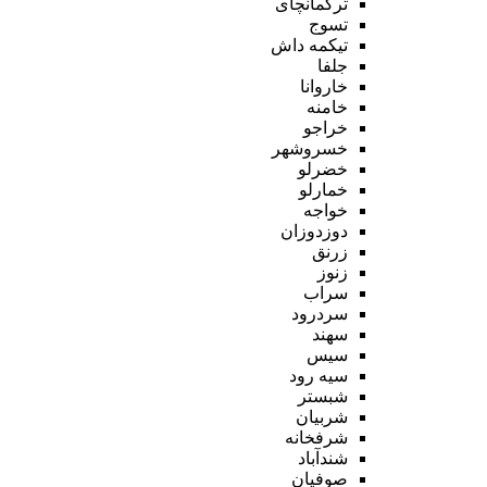
ترکمانچای
تسوج
تیکمه داش
جلفا
خاروانا
خامنه
خراجو
خسروشهر
خضرلو
خمارلو
خواجه
دوزدوزان
زرنق
زنوز
سراب
سردرود
سهند
سیس
سیه رود
شبستر
شربیان
شرفخانه
شندآباد
صوفیان