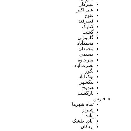
سیرکان
علی اکبر
فنوج
قصرقند
کنارک
گشت
گلمورتی
محمدآباد
محمدان
محمدی
میرجاوه
نصرت آباد
نگور
نوک آباد
نیکشهر
هیدوچ
بازگشت
فارس
تمام شهر‌ها
شیراز
آباده
آباده طشک
اردکان