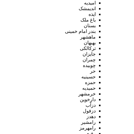
امیدیه
اندیمشک
ایذه
باغ ملک
بستان
بندر امام خمینی
ماهشهر
بهبهان
ترکالکی
جایزان
چمران
چوبیده
حر
حسینیه
حمزه
حمیدیه
خرمشهر
دارخوین
دزآب
دزفول
دهدز
رامشیر
رامهرمز
رفیع