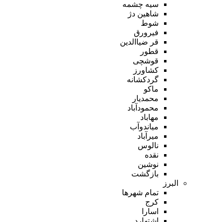
سیه چشمه
شاهین دژ
شوط
فیرورق
قر ضیاالدین
قطور
قوشچی
کشاورز
گردکشانه
ماکو
محمدیار
محمودآباد
مهاباد
میاندوآب
میرآباد
نالوس
نقده
نوشین
بازگشت
البرز
تمام شهر‌ها
کرج
اسارا
اشتهارد