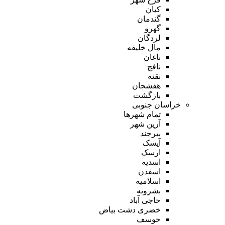
کیان
گندمان
گهرو
لردگان
مال خلیفه
ناغان
نافچ
نقنه
هفشجان
بازگشت
خراسان جنوبی
تمام شهر‌ها
آرین شهر
بیرجند
آیسک
ارسک
اسدیه
اسفدن
اسلامیه
بشرویه
حاجی آباد
خضری دشت بیاض
خوسف