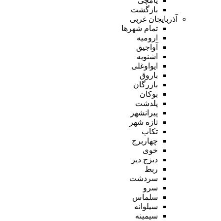
یامچی
بازگشت
آذربایجان غربی
تمام شهر‌ها
ارومیه
آواجیق
اشنویه
ایواوغلی
باروق
بازرگان
بوکان
پلدشت
پیرانشهر
تازه شهر
تکاب
چهاربرج
خوی
دیزج دیز
ربط
سردشت
سرو
سلماس
سیلوانه
سیمینه