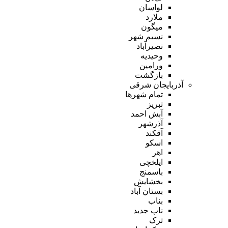
لواسان
ملارد
میگون
نسیم شهر
نصیرآباد
وحیدیه
ورامین
بازگشت
آذربایجان شرقی
تمام شهر‌ها
تبریز
آبش احمد
آذرشهر
آقکند
اسکو
اهر
ایلخچی
باسمنج
بخشایش
بستان آباد
بناب
ناب جدید
ترک