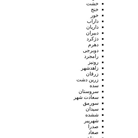
خشت
خنج
خور
داراب
داریان
دبیران
دژکرد
دهرم
دوبرجی
رامجرد
رونیز
زاهدشهر
زرقان
زرین دشت
سده
سروستان
سعادت شهر
سورمق
سیدان
ششده
شهرپیر
صدرا
صغاد