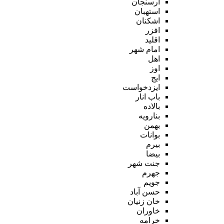
ارسنجان
استهبان
اشکنان
افزر
اقلید
امام شهر
اهل
اوز
ایج
ایزدخواست
باب انار
بالاده
بنارویه
بهمن
بوانات
بیرم
بیضا
جنت شهر
جهرم
جویم
حسن آباد
خان زنیان
خاوران
خرامه