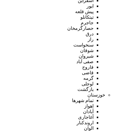
اسفراین
ایور
پیش قلعه
تیتکانلو
جاجرم
حصارگرمخان
درق
راز
سنخواست
شوقان
شیروان
صفی آباد
فاروج
قاضی
گرمه
لوجلی
بازگشت
خوزستان
تمام شهر‌ها
اهواز
آبادان
آغاجاری
اروندکنار
الوان