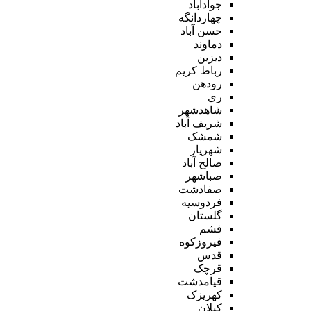
جوادآباد
چهاردانگه
حسن آباد
دماوند
دیزین
رباط کریم
رودهن
ری
شاهدشهر
شریف آباد
شمشک
شهریار
صالح آباد
صباشهر
صفادشت
فردوسیه
گلستان
فشم
فیروزکوه
قدس
قرچک
قیامدشت
کهریزک
کیلان