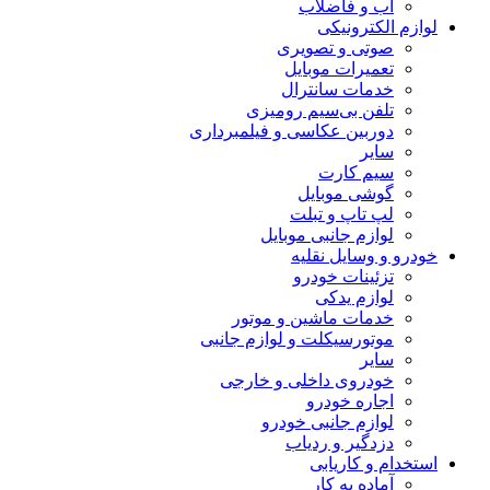
آب و فاضلاب
لوازم الکترونیکی
صوتی و تصویری
تعمیرات موبایل
خدمات سانترال
تلفن بی‌سیم رومیزی
دوربین عکاسی و فیلمبرداری
سایر
سیم کارت
گوشی موبایل
لپ تاپ و تبلت
لوازم جانبی موبایل
خودرو و وسایل نقلیه
تزئینات خودرو
لوازم یدکی
خدمات ماشین و موتور
موتورسیکلت و لوازم جانبی
سایر
خودروی داخلی و خارجی
اجاره خودرو
لوازم جانبی خودرو
دزدگیر و ردیاب
استخدام و کاریابی
آماده به کار