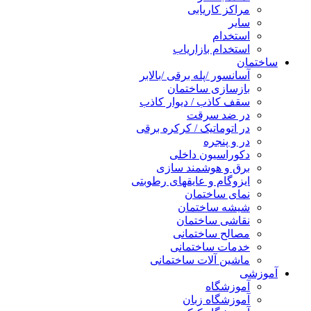
مراکز کاریابی
سایر
استخدام
استخدام بازاریاب
ساختمان
آسانسور /پله برقی /بالابر
بازسازی ساختمان
سقف کاذب / دیوار کاذب
در ضد سرقت
در اتوماتیک / کرکره برقی
در و پنجره
دکوراسیون داخلی
برق و هوشمند سازی
ایزوگام و عایقهای رطوبتی
نمای ساختمان
شیشه ساختمان
نقاشی ساختمان
مصالح ساختمانی
خدمات ساختمانی
ماشین آلات ساختمانی
آموزشی
آموزشگاه
آموزشگاه زبان