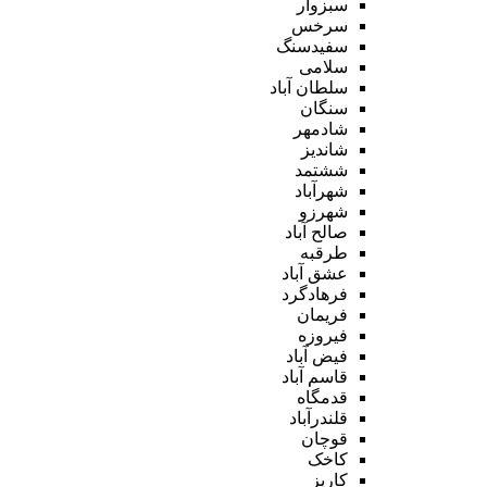
سبزوار
سرخس
سفیدسنگ
سلامی
سلطان آباد
سنگان
شادمهر
شاندیز
ششتمد
شهرآباد
شهرزو
صالح آباد
طرقبه
عشق آباد
فرهادگرد
فریمان
فیروزه
فیض آباد
قاسم آباد
قدمگاه
قلندرآباد
قوچان
کاخک
کاریز