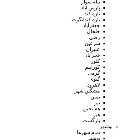
بیله سوار
پارس آباد
تازه کند
تازه کندانگوت
جعفرآباد
خلخال
رضی
سرعین
عنبران
فخرآباد
کلور
کوراییم
گرمی
گیوی
لاهرود
مشگین شهر
نمین
نیر
هشتجین
هیر
بازگشت
بوشهر
تمام شهر‌ها
بوشهر