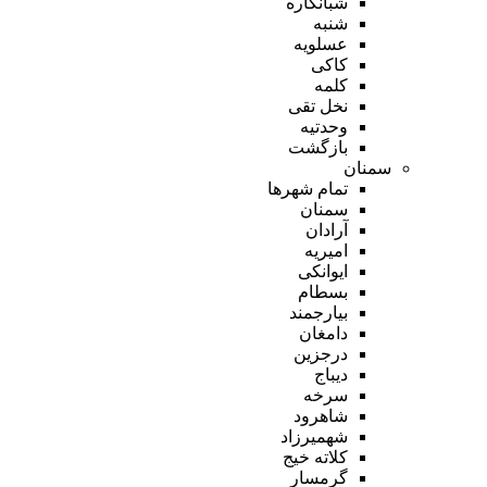
شبانکاره
شنبه
عسلویه
کاکی
کلمه
نخل تقی
وحدتیه
بازگشت
سمنان
تمام شهر‌ها
سمنان
آرادان
امیریه
ایوانکی
بسطام
بیارجمند
دامغان
درجزین
دیباج
سرخه
شاهرود
شهمیرزاد
کلاته خیج
گرمسار