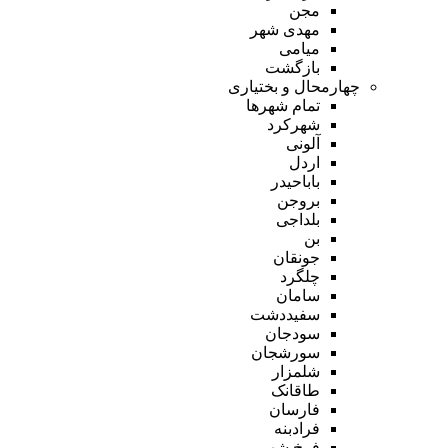
مجن
مهدی شهر
میامی
بازگشت
چهارمحال و بختیاری
تمام شهر‌ها
شهرکرد
آلونی
اردل
باباحیدر
بروجن
بلداجی
بن
جونقان
چلگرد
سامان
سفیددشت
سودجان
سورشجان
شلمزار
طاقانک
فارسان
فرادبنه
فرخ شهر