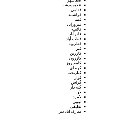
صفاشهر
علامرودشت
فدامی
فراشبند
فسا
فیروزآباد
قائمیه
قادرآباد
قطب آباد
قطرویه
قیر
کارزین
کازرون
کامفیروز
کره ای
کنارتخته
کوار
گراش
گله دار
لار
لامرد
لپویی
لطیفی
مبارک آباد دیز