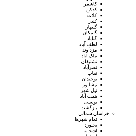
کاشمر
کدکن
کلات
کندر
گلبهار
گلمکان
گناباد
لطف آباد
مزدآوند
ملک آباد
نشتیفان
نصرآباد
نقاب
نوخندان
نیشابور
نیل شهر
همت آباد
یونسی
بازگشت
خراسان شمالی
تمام شهر‌ها
بجنورد
آشخانه