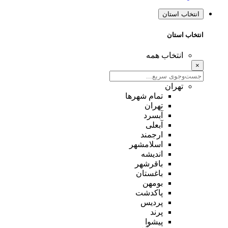
انتخاب استان
انتخاب استان
انتخاب همه
×
تهران
تمام شهر‌ها
تهران
آبسرد
آبعلی
ارجمند
اسلامشهر
اندیشه
باقرشهر
باغستان
بومهن
پاکدشت
پردیس
پرند
پیشوا