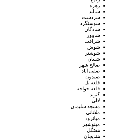
زهره
سالند
سردشت
سوسنگرد
شادگان
شاوور
شرافت
شوش
شوشتر
شیبان
صالح شهر
صفی آباد
صیدون
قلعه تل
قلعه خواجه
گتوند
لالی
مسجد سلیمان
ملاثانی
میانرود
مینوشهر
هفتگل
هندیجان