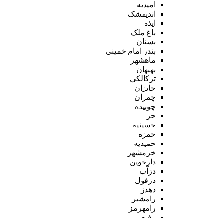
امیدیه
اندیمشک
ایذه
باغ ملک
بستان
بندر امام خمینی
ماهشهر
بهبهان
ترکالکی
جایزان
چمران
چوبیده
حر
حسینیه
حمزه
حمیدیه
خرمشهر
دارخوین
دزآب
دزفول
دهدز
رامشیر
رامهرمز
رفیع