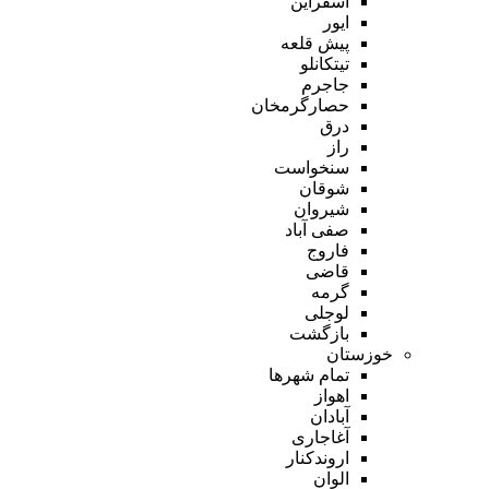
اسفراین
ایور
پیش قلعه
تیتکانلو
جاجرم
حصارگرمخان
درق
راز
سنخواست
شوقان
شیروان
صفی آباد
فاروج
قاضی
گرمه
لوجلی
بازگشت
خوزستان
تمام شهر‌ها
اهواز
آبادان
آغاجاری
اروندکنار
الوان