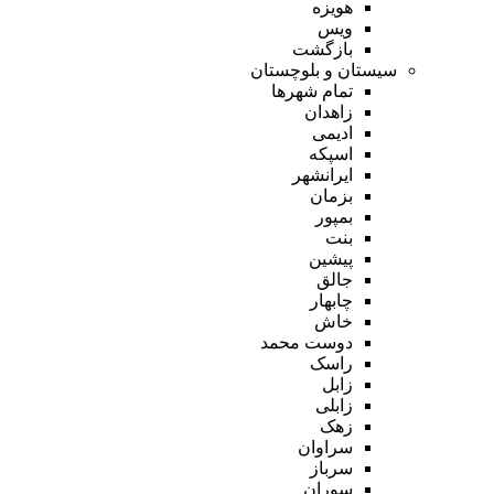
هویزه
ویس
بازگشت
سیستان و بلوچستان
تمام شهر‌ها
زاهدان
ادیمی
اسپکه
ایرانشهر
بزمان
بمپور
بنت
پیشین
جالق
چابهار
خاش
دوست محمد
راسک
زابل
زابلی
زهک
سراوان
سرباز
سوران