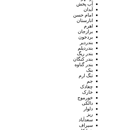
آب پخش
آبدان
امام حسن
انارستان
اهرم
برازجان
بردخون
بندردیر
بندردیلم
بندر ریگ
بندر کنگان
بندر گناوه
بنک
تنگ ارم
جم
چغادک
خارک
خورموج
دالکی
دلوار
ریز
سعدآباد
سیراف