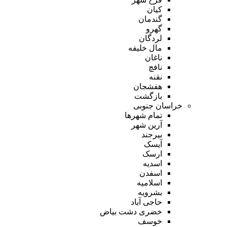
کیان
گندمان
گهرو
لردگان
مال خلیفه
ناغان
نافچ
نقنه
هفشجان
بازگشت
خراسان جنوبی
تمام شهر‌ها
آرین شهر
بیرجند
آیسک
ارسک
اسدیه
اسفدن
اسلامیه
بشرویه
حاجی آباد
خضری دشت بیاض
خوسف