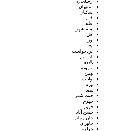
ارسنجان
استهبان
اشکنان
افزر
اقلید
امام شهر
اهل
اوز
ایج
ایزدخواست
باب انار
بالاده
بنارویه
بهمن
بوانات
بیرم
بیضا
جنت شهر
جهرم
جویم
حسن آباد
خان زنیان
خاوران
خرامه