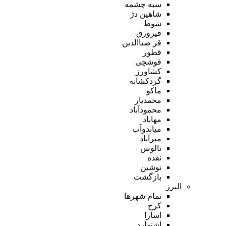
سیه چشمه
شاهین دژ
شوط
فیرورق
قر ضیاالدین
قطور
قوشچی
کشاورز
گردکشانه
ماکو
محمدیار
محمودآباد
مهاباد
میاندوآب
میرآباد
نالوس
نقده
نوشین
بازگشت
البرز
تمام شهر‌ها
کرج
اسارا
اشتهارد