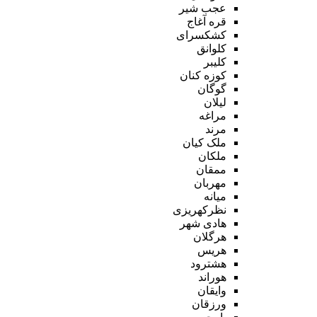
عجب شیر
قره آغاج
کشکسرای
کلوانق
کلیبر
کوزه کنان
گوگان
لیلان
مراغه
مرند
ملک کیان
ملکان
ممقان
مهربان
میانه
نظرکهریزی
هادی شهر
هرگلان
هریس
هشترود
هوراند
وایقان
ورزقان