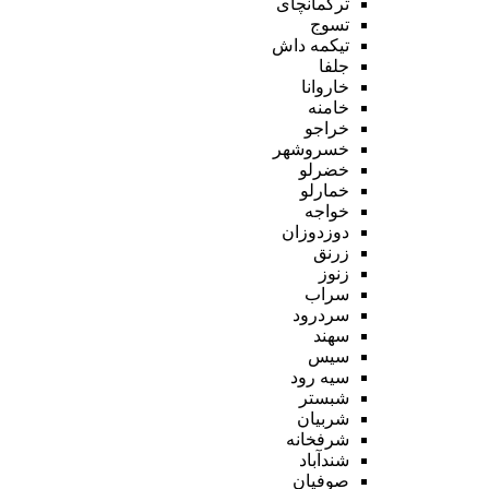
ترکمانچای
تسوج
تیکمه داش
جلفا
خاروانا
خامنه
خراجو
خسروشهر
خضرلو
خمارلو
خواجه
دوزدوزان
زرنق
زنوز
سراب
سردرود
سهند
سیس
سیه رود
شبستر
شربیان
شرفخانه
شندآباد
صوفیان