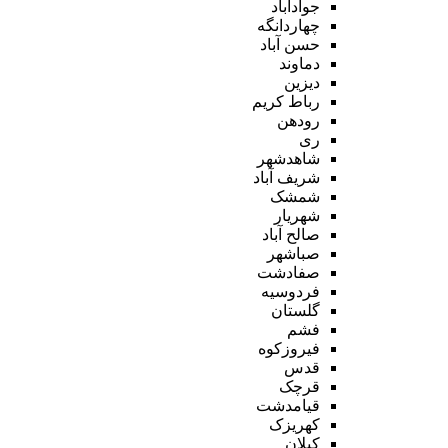
جوادآباد
چهاردانگه
حسن آباد
دماوند
دیزین
رباط کریم
رودهن
ری
شاهدشهر
شریف آباد
شمشک
شهریار
صالح آباد
صباشهر
صفادشت
فردوسیه
گلستان
فشم
فیروزکوه
قدس
قرچک
قیامدشت
کهریزک
کیلان