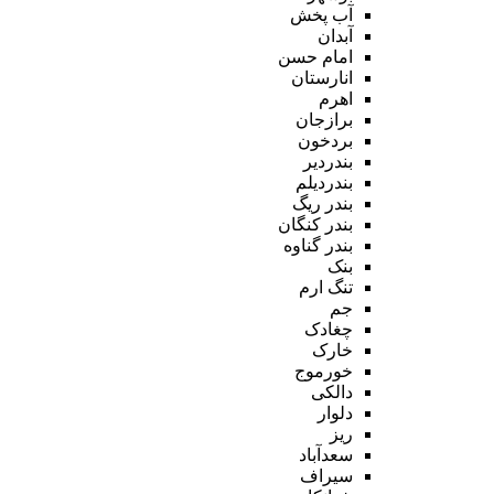
آب پخش
آبدان
امام حسن
انارستان
اهرم
برازجان
بردخون
بندردیر
بندردیلم
بندر ریگ
بندر کنگان
بندر گناوه
بنک
تنگ ارم
جم
چغادک
خارک
خورموج
دالکی
دلوار
ریز
سعدآباد
سیراف