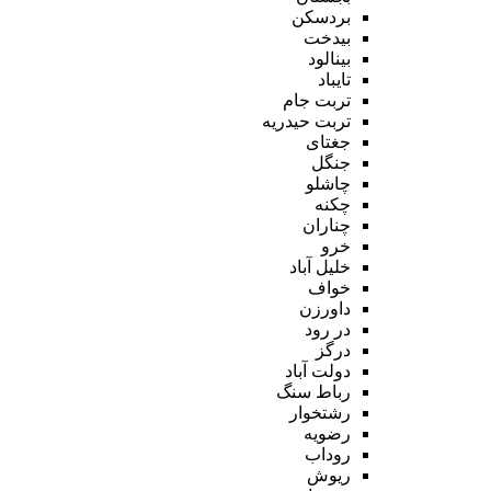
بردسکن
بیدخت
بینالود
تایباد
تربت جام
تربت حیدریه
جغتای
جنگل
چاشلو
چکنه
چناران
خرو
خلیل آباد
خواف
داورزن
در رود
درگز
دولت آباد
رباط سنگ
رشتخوار
رضویه
روداب
ریوش