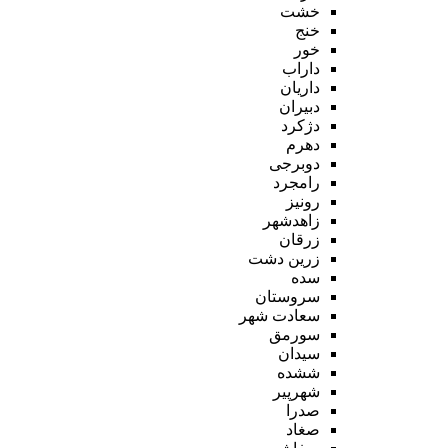
خشت
خنج
خور
داراب
داریان
دبیران
دژکرد
دهرم
دوبرجی
رامجرد
رونیز
زاهدشهر
زرقان
زرین دشت
سده
سروستان
سعادت شهر
سورمق
سیدان
ششده
شهرپیر
صدرا
صغاد