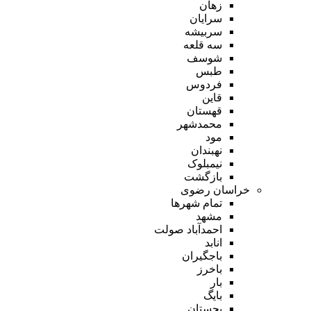
زهان
سرایان
سربیشه
سه قلعه
شوسف
طبس
فردوس
قاین
قهستان
محمدشهر
مود
نهبندان
نیمبلوک
بازگشت
خراسان رضوی
تمام شهر‌ها
مشهد
احمدآباد صولت
انابد
باجگیران
باخرز
بار
بایگ
بجستان