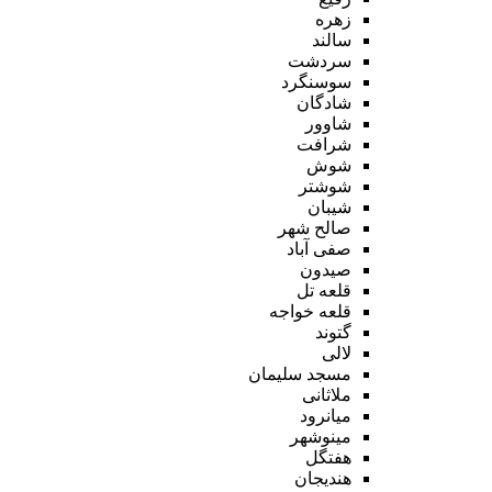
زهره
سالند
سردشت
سوسنگرد
شادگان
شاوور
شرافت
شوش
شوشتر
شیبان
صالح شهر
صفی آباد
صیدون
قلعه تل
قلعه خواجه
گتوند
لالی
مسجد سلیمان
ملاثانی
میانرود
مینوشهر
هفتگل
هندیجان