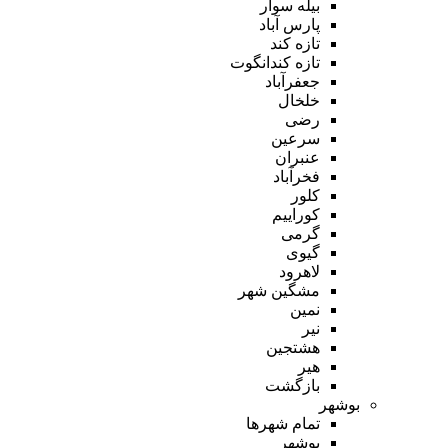
بیله سوار
پارس آباد
تازه کند
تازه کندانگوت
جعفرآباد
خلخال
رضی
سرعین
عنبران
فخرآباد
کلور
کوراییم
گرمی
گیوی
لاهرود
مشگین شهر
نمین
نیر
هشتجین
هیر
بازگشت
بوشهر
تمام شهر‌ها
بوشهر