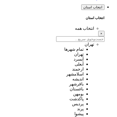
انتخاب استان
انتخاب استان
انتخاب همه
×
تهران
تمام شهر‌ها
تهران
آبسرد
آبعلی
ارجمند
اسلامشهر
اندیشه
باقرشهر
باغستان
بومهن
پاکدشت
پردیس
پرند
پیشوا