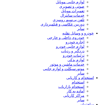
لوازم جانبی موبایل
صوتی و تصویری
تعمیرات موبایل
خدمات سانترال
تلفن بی‌سیم رومیزی
دوربین عکاسی و فیلمبرداری
سایر
خودرو و وسایل نقلیه
خودروی داخلی و خارجی
اجاره خودرو
لوازم جانبی خودرو
دزدگیر و ردیاب
تزئینات خودرو
لوازم یدکی
خدمات ماشین و موتور
موتورسیکلت و لوازم جانبی
سایر
استخدام و کاریابی
استخدام
استخدام بازاریاب
آماده به کار
مراکز کاریابی
سایر
ساختمان