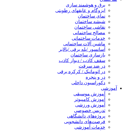
برق و هوشمند سازی
ایزوگام و عایقهای رطوبتی
نمای ساختمان
شیشه ساختمان
نقاشی ساختمان
مصالح ساختمانی
خدمات ساختمانی
ماشین آلات ساختمانی
آسانسور /پله برقی /بالابر
بازسازی ساختمان
سقف کاذب / دیوار کاذب
در ضد سرقت
در اتوماتیک / کرکره برقی
در و پنجره
دکوراسیون داخلی
آموزشی
آموزش موسیقی
آموزش کامپیوتر
آموزش ورزشی
تدریس خصوصی
پروژه‌های دانشگاهی
فرصت‌های دانشجویی
خدمات آموزشی