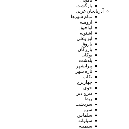
یامچی
بازگشت
آذربایجان غربی
تمام شهر‌ها
ارومیه
آواجیق
اشنویه
ایواوغلی
باروق
بازرگان
بوکان
پلدشت
پیرانشهر
تازه شهر
تکاب
چهاربرج
خوی
دیزج دیز
ربط
سردشت
سرو
سلماس
سیلوانه
سیمینه