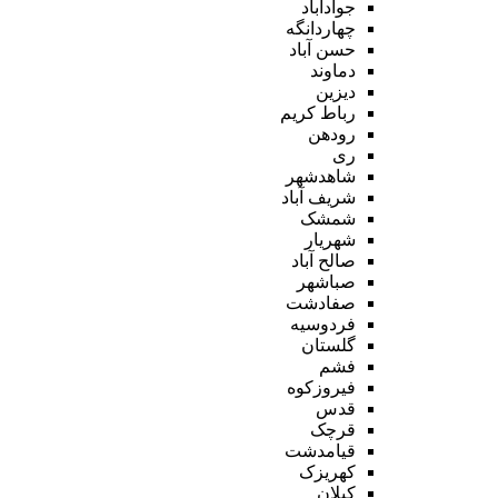
جوادآباد
چهاردانگه
حسن آباد
دماوند
دیزین
رباط کریم
رودهن
ری
شاهدشهر
شریف آباد
شمشک
شهریار
صالح آباد
صباشهر
صفادشت
فردوسیه
گلستان
فشم
فیروزکوه
قدس
قرچک
قیامدشت
کهریزک
کیلان