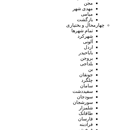
مجن
مهدی شهر
میامی
بازگشت
چهارمحال و بختیاری
تمام شهر‌ها
شهرکرد
آلونی
اردل
باباحیدر
بروجن
بلداجی
بن
جونقان
چلگرد
سامان
سفیددشت
سودجان
سورشجان
شلمزار
طاقانک
فارسان
فرادبنه
فرخ شهر