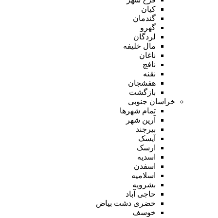
کیان
گندمان
گهرو
لردگان
مال خلیفه
ناغان
نافچ
نقنه
هفشجان
بازگشت
خراسان جنوبی
تمام شهر‌ها
آرین شهر
بیرجند
آیسک
ارسک
اسدیه
اسفدن
اسلامیه
بشرویه
حاجی آباد
خضری دشت بیاض
خوسف