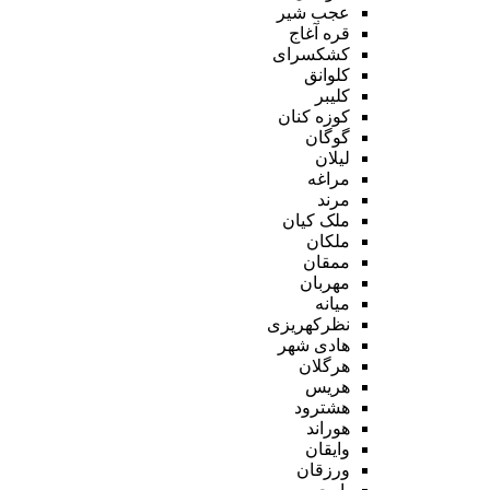
عجب شیر
قره آغاج
کشکسرای
کلوانق
کلیبر
کوزه کنان
گوگان
لیلان
مراغه
مرند
ملک کیان
ملکان
ممقان
مهربان
میانه
نظرکهریزی
هادی شهر
هرگلان
هریس
هشترود
هوراند
وایقان
ورزقان