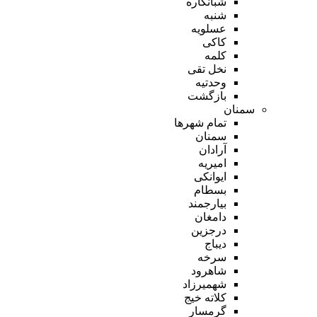
شبانکاره
شنبه
عسلویه
کاکی
کلمه
نخل تقی
وحدتیه
بازگشت
سمنان
تمام شهر‌ها
سمنان
آرادان
امیریه
ایوانکی
بسطام
بیارجمند
دامغان
درجزین
دیباج
سرخه
شاهرود
شهمیرزاد
کلاته خیج
گرمسار