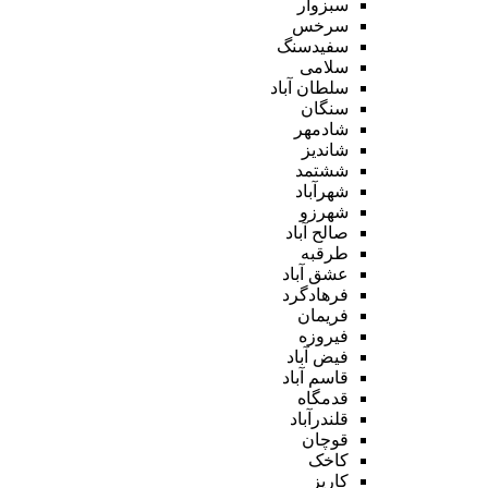
سبزوار
سرخس
سفیدسنگ
سلامی
سلطان آباد
سنگان
شادمهر
شاندیز
ششتمد
شهرآباد
شهرزو
صالح آباد
طرقبه
عشق آباد
فرهادگرد
فریمان
فیروزه
فیض آباد
قاسم آباد
قدمگاه
قلندرآباد
قوچان
کاخک
کاریز