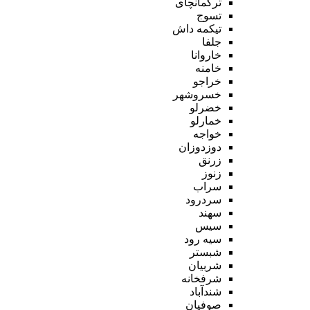
ترکمانچای
تسوج
تیکمه داش
جلفا
خاروانا
خامنه
خراجو
خسروشهر
خضرلو
خمارلو
خواجه
دوزدوزان
زرنق
زنوز
سراب
سردرود
سهند
سیس
سیه رود
شبستر
شربیان
شرفخانه
شندآباد
صوفیان