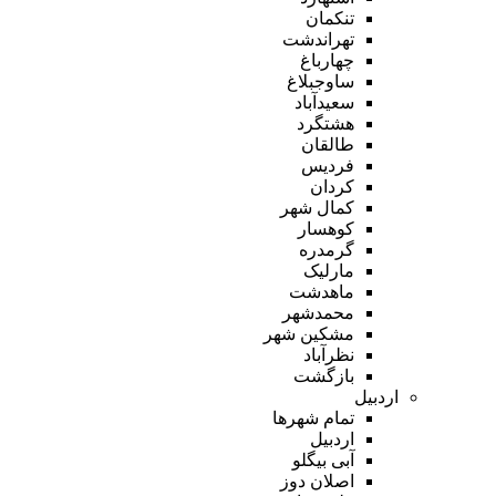
تنکمان
تهراندشت
چهارباغ
ساوجبلاغ
سعیدآباد
هشتگرد
طالقان
فردیس
کردان
کمال شهر
کوهسار
گرمدره
مارلیک
ماهدشت
محمدشهر
مشکین شهر
نظرآباد
بازگشت
اردبیل
تمام شهر‌ها
اردبیل
آبی بیگلو
اصلان دوز