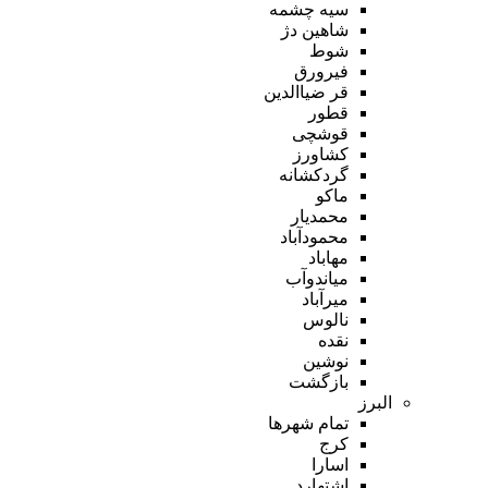
سیه چشمه
شاهین دژ
شوط
فیرورق
قر ضیاالدین
قطور
قوشچی
کشاورز
گردکشانه
ماکو
محمدیار
محمودآباد
مهاباد
میاندوآب
میرآباد
نالوس
نقده
نوشین
بازگشت
البرز
تمام شهر‌ها
کرج
اسارا
اشتهارد