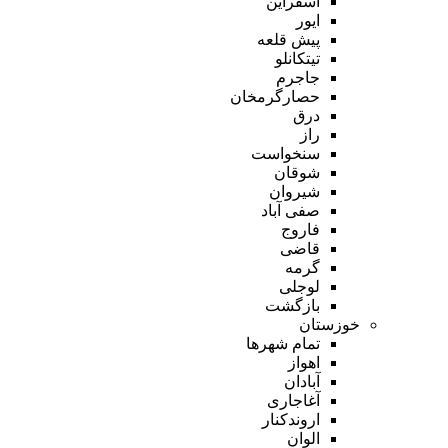
اسفراین
ایور
پیش قلعه
تیتکانلو
جاجرم
حصارگرمخان
درق
راز
سنخواست
شوقان
شیروان
صفی آباد
فاروج
قاضی
گرمه
لوجلی
بازگشت
خوزستان
تمام شهر‌ها
اهواز
آبادان
آغاجاری
اروندکنار
الوان