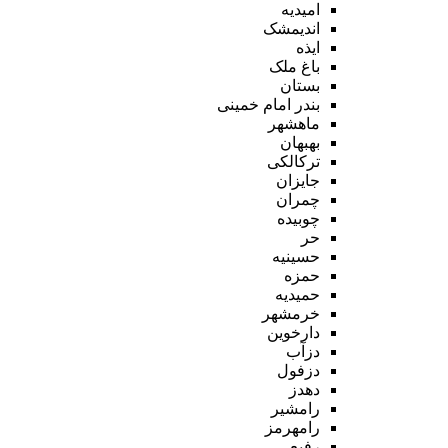
امیدیه
اندیمشک
ایذه
باغ ملک
بستان
بندر امام خمینی
ماهشهر
بهبهان
ترکالکی
جایزان
چمران
چوبیده
حر
حسینیه
حمزه
حمیدیه
خرمشهر
دارخوین
دزآب
دزفول
دهدز
رامشیر
رامهرمز
رفیع