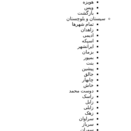
هویزه
ویس
بازگشت
سیستان و بلوچستان
تمام شهر‌ها
زاهدان
ادیمی
اسپکه
ایرانشهر
بزمان
بمپور
بنت
پیشین
جالق
چابهار
خاش
دوست محمد
راسک
زابل
زابلی
زهک
سراوان
سرباز
سوران