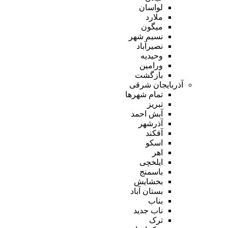
لواسان
ملارد
میگون
نسیم شهر
نصیرآباد
وحیدیه
ورامین
بازگشت
آذربایجان شرقی
تمام شهر‌ها
تبریز
آبش احمد
آذرشهر
آقکند
اسکو
اهر
ایلخچی
باسمنج
بخشایش
بستان آباد
بناب
ناب جدید
ترک