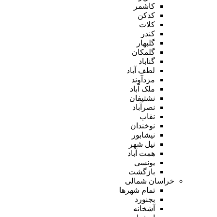
کاشمر
کدکن
کلات
کندر
گلبهار
گلمکان
گناباد
لطف آباد
مزدآوند
ملک آباد
نشتیفان
نصرآباد
نقاب
نوخندان
نیشابور
نیل شهر
همت آباد
یونسی
بازگشت
خراسان شمالی
تمام شهر‌ها
بجنورد
آشخانه