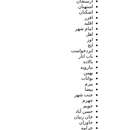
ارسنجان
استهبان
اشکنان
افزر
اقلید
امام شهر
اهل
اوز
ایج
ایزدخواست
باب انار
بالاده
بنارویه
بهمن
بوانات
بیرم
بیضا
جنت شهر
جهرم
جویم
حسن آباد
خان زنیان
خاوران
خرامه