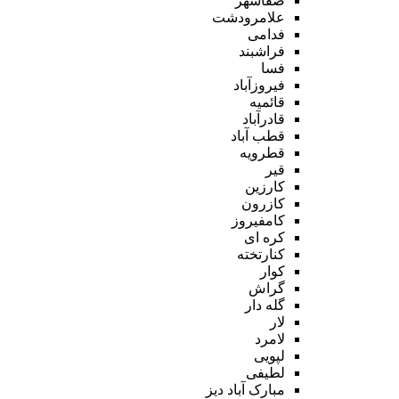
صفاشهر
علامرودشت
فدامی
فراشبند
فسا
فیروزآباد
قائمیه
قادرآباد
قطب آباد
قطرویه
قیر
کارزین
کازرون
کامفیروز
کره ای
کنارتخته
کوار
گراش
گله دار
لار
لامرد
لپویی
لطیفی
مبارک آباد دیز