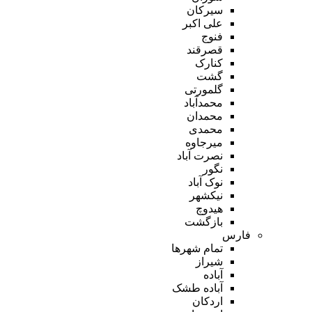
سیرکان
علی اکبر
فنوج
قصرقند
کنارک
گشت
گلمورتی
محمدآباد
محمدان
محمدی
میرجاوه
نصرت آباد
نگور
نوک آباد
نیکشهر
هیدوچ
بازگشت
فارس
تمام شهر‌ها
شیراز
آباده
آباده طشک
اردکان