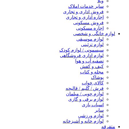
ویلا
سایر خدمات املاک
فروش اداری و تجاری
اجاره اداری و تجاری
فروش مسکونی
اجاره مسکونی
لوازم خانگی و شخصی
لوازم موسیقی
لوازم تزئینی
سیسمونی / لوازم کودک
لوازم اداری فروشگاهی
تصفیه آب و هوا
کیف و کفش
مجله و کتاب
پوشاک
کالای خواب
فرش / گلیم / قالیچه
لوازم چوبی / مبلمان
لوازم برقی و گازی
اسباب بازی
سایر
لوازم ورزشی
لوازم خانه و آشپزخانه
متفرقه