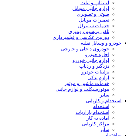
لپ تاپ و تبلت
لوازم جانبی موبایل
صوتی و تصویری
تعمیرات موبایل
خدمات سانترال
تلفن بی‌سیم رومیزی
دوربین عکاسی و فیلمبرداری
خودرو و وسایل نقلیه
خودروی داخلی و خارجی
اجاره خودرو
لوازم جانبی خودرو
دزدگیر و ردیاب
تزئینات خودرو
لوازم یدکی
خدمات ماشین و موتور
موتورسیکلت و لوازم جانبی
سایر
استخدام و کاریابی
استخدام
استخدام بازاریاب
آماده به کار
مراکز کاریابی
سایر
ساختمان