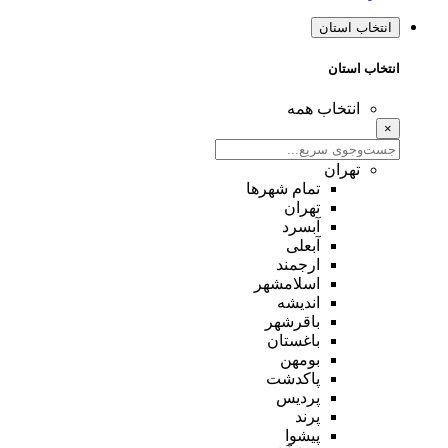
انتخاب استان
انتخاب استان
انتخاب همه
×
تهران
تمام شهر‌ها
تهران
آبسرد
آبعلی
ارجمند
اسلامشهر
اندیشه
باقرشهر
باغستان
بومهن
پاکدشت
پردیس
پرند
پیشوا