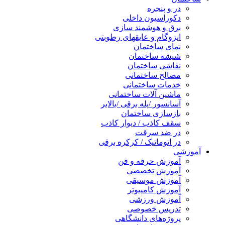
در و پنجره
دکوراسیون داخلی
برق و هوشمند سازی
ایزوگام و عایقهای رطوبتی
نمای ساختمان
شیشه ساختمان
نقاشی ساختمان
مصالح ساختمانی
خدمات ساختمانی
ماشین آلات ساختمانی
آسانسور /پله برقی /بالابر
بازسازی ساختمان
سقف کاذب / دیوار کاذب
در ضد سرقت
در اتوماتیک / کرکره برقی
آموزشی
آموزش حرفه و فن
آموزش تخصصی
آموزش موسیقی
آموزش کامپیوتر
آموزش ورزشی
تدریس خصوصی
پروژه‌های دانشگاهی