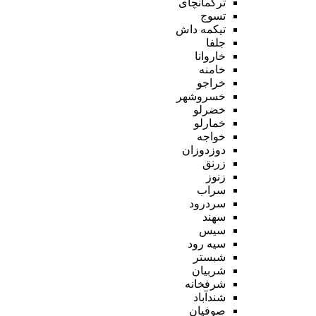
ترکمانچای
تسوج
تیکمه داش
جلفا
خاروانا
خامنه
خراجو
خسروشهر
خضرلو
خمارلو
خواجه
دوزدوزان
زرنق
زنوز
سراب
سردرود
سهند
سیس
سیه رود
شبستر
شربیان
شرفخانه
شندآباد
صوفیان