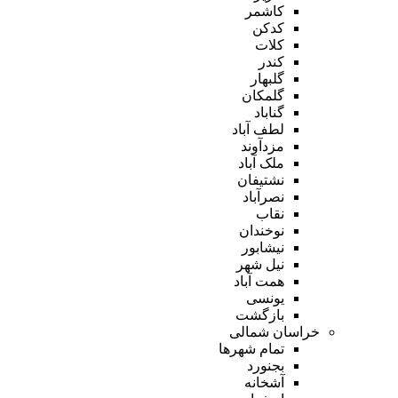
کاشمر
کدکن
کلات
کندر
گلبهار
گلمکان
گناباد
لطف آباد
مزدآوند
ملک آباد
نشتیفان
نصرآباد
نقاب
نوخندان
نیشابور
نیل شهر
همت آباد
یونسی
بازگشت
خراسان شمالی
تمام شهر‌ها
بجنورد
آشخانه