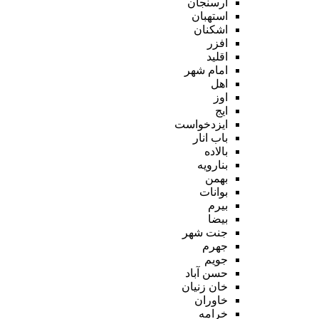
ارسنجان
استهبان
اشکنان
افزر
اقلید
امام شهر
اهل
اوز
ایج
ایزدخواست
باب انار
بالاده
بنارویه
بهمن
بوانات
بیرم
بیضا
جنت شهر
جهرم
جویم
حسن آباد
خان زنیان
خاوران
خرامه