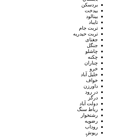
بردسکن
بیدخت
بینالود
تایباد
تربت جام
تربت حیدریه
جغتای
جنگل
چاشلو
چکنه
چناران
خرو
خلیل آباد
خواف
داورزن
در رود
درگز
دولت آباد
رباط سنگ
رشتخوار
رضویه
روداب
ریوش