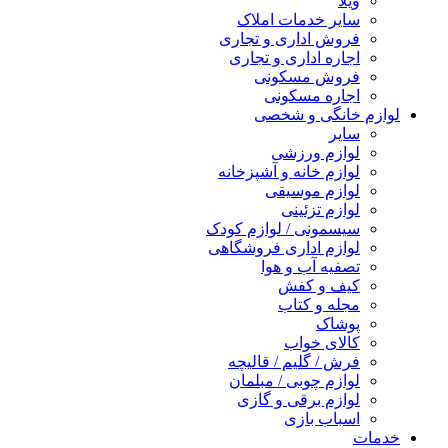
ویلا
سایر خدمات املاک
فروش اداری و تجاری
اجاره اداری و تجاری
فروش مسکونی
اجاره مسکونی
لوازم خانگی و شخصی
سایر
لوازم ورزشی
لوازم خانه و آشپزخانه
لوازم موسیقی
لوازم تزئینی
سیسمونی / لوازم کودک
لوازم اداری فروشگاهی
تصفیه آب و هوا
کیف و کفش
مجله و کتاب
پوشاک
کالای خواب
فرش / گلیم / قالیچه
لوازم چوبی / مبلمان
لوازم برقی و گازی
اسباب بازی
خدمات