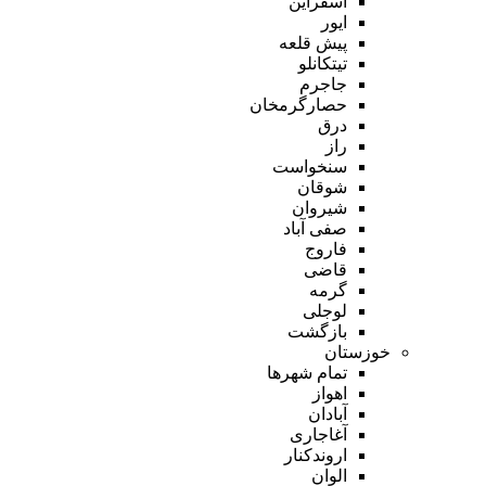
اسفراین
ایور
پیش قلعه
تیتکانلو
جاجرم
حصارگرمخان
درق
راز
سنخواست
شوقان
شیروان
صفی آباد
فاروج
قاضی
گرمه
لوجلی
بازگشت
خوزستان
تمام شهر‌ها
اهواز
آبادان
آغاجاری
اروندکنار
الوان