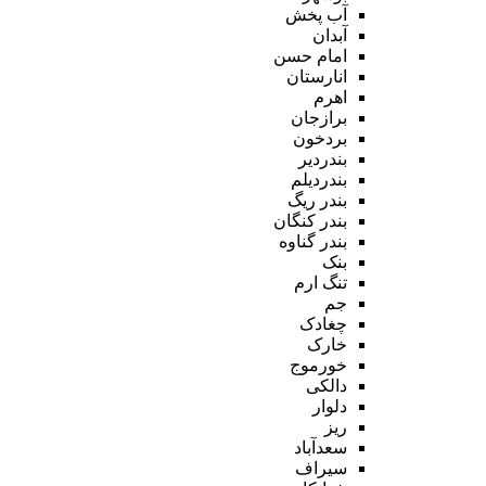
آب پخش
آبدان
امام حسن
انارستان
اهرم
برازجان
بردخون
بندردیر
بندردیلم
بندر ریگ
بندر کنگان
بندر گناوه
بنک
تنگ ارم
جم
چغادک
خارک
خورموج
دالکی
دلوار
ریز
سعدآباد
سیراف