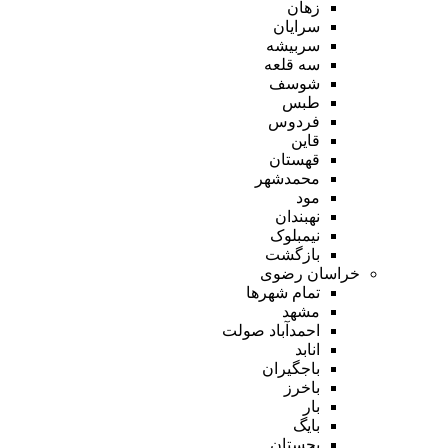
زهان
سرایان
سربیشه
سه قلعه
شوسف
طبس
فردوس
قاین
قهستان
محمدشهر
مود
نهبندان
نیمبلوک
بازگشت
خراسان رضوی
تمام شهر‌ها
مشهد
احمدآباد صولت
انابد
باجگیران
باخرز
بار
بایگ
بجستان