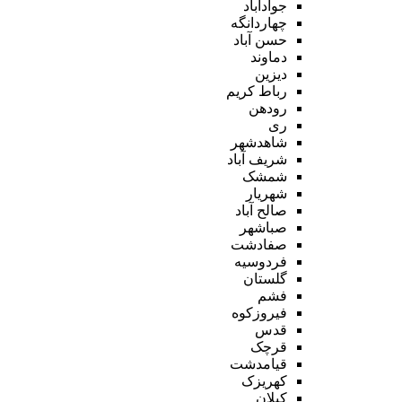
جوادآباد
چهاردانگه
حسن آباد
دماوند
دیزین
رباط کریم
رودهن
ری
شاهدشهر
شریف آباد
شمشک
شهریار
صالح آباد
صباشهر
صفادشت
فردوسیه
گلستان
فشم
فیروزکوه
قدس
قرچک
قیامدشت
کهریزک
کیلان