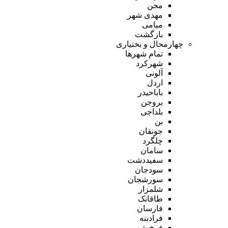
مجن
مهدی شهر
میامی
بازگشت
چهارمحال و بختیاری
تمام شهر‌ها
شهرکرد
آلونی
اردل
باباحیدر
بروجن
بلداجی
بن
جونقان
چلگرد
سامان
سفیددشت
سودجان
سورشجان
شلمزار
طاقانک
فارسان
فرادبنه
فرخ شهر