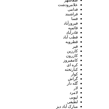
صفاشهر
علامرودشت
فدامی
فراشبند
فسا
فیروزآباد
قائمیه
قادرآباد
قطب آباد
قطرویه
قیر
کارزین
کازرون
کامفیروز
کره ای
کنارتخته
کوار
گراش
گله دار
لار
لامرد
لپویی
لطیفی
مبارک آباد دیز