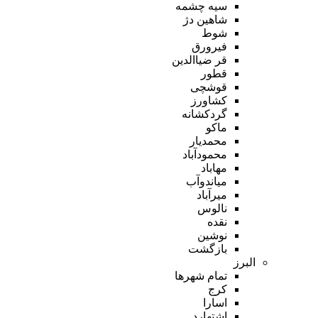
سیه چشمه
شاهین دژ
شوط
فیرورق
قر ضیاالدین
قطور
قوشچی
کشاورز
گردکشانه
ماکو
محمدیار
محمودآباد
مهاباد
میاندوآب
میرآباد
نالوس
نقده
نوشین
بازگشت
البرز
تمام شهر‌ها
کرج
اسارا
اشتهارد