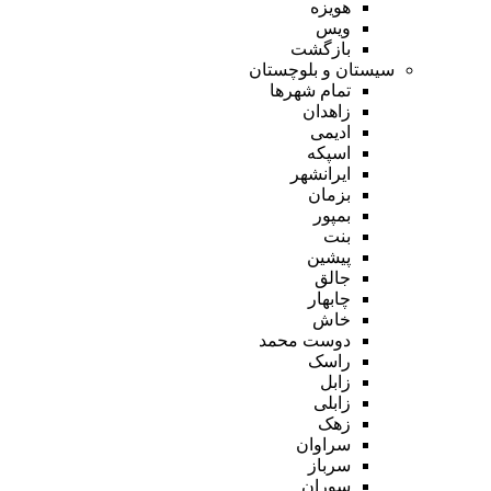
هویزه
ویس
بازگشت
سیستان و بلوچستان
تمام شهر‌ها
زاهدان
ادیمی
اسپکه
ایرانشهر
بزمان
بمپور
بنت
پیشین
جالق
چابهار
خاش
دوست محمد
راسک
زابل
زابلی
زهک
سراوان
سرباز
سوران