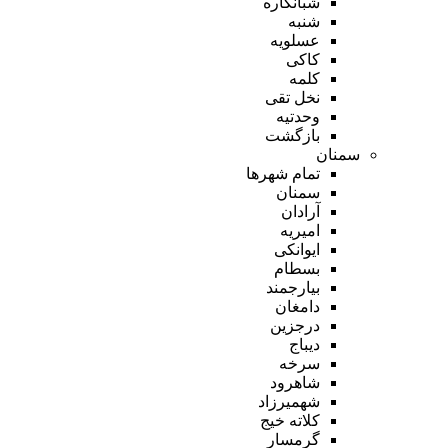
شبانکاره
شنبه
عسلویه
کاکی
کلمه
نخل تقی
وحدتیه
بازگشت
سمنان
تمام شهر‌ها
سمنان
آرادان
امیریه
ایوانکی
بسطام
بیارجمند
دامغان
درجزین
دیباج
سرخه
شاهرود
شهمیرزاد
کلاته خیج
گرمسار