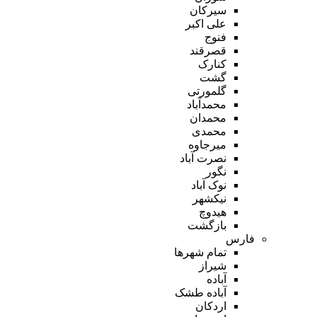
سیرکان
علی اکبر
فنوج
قصرقند
کنارک
گشت
گلمورتی
محمدآباد
محمدان
محمدی
میرجاوه
نصرت آباد
نگور
نوک آباد
نیکشهر
هیدوچ
بازگشت
فارس
تمام شهر‌ها
شیراز
آباده
آباده طشک
اردکان