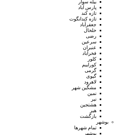
بیله سوار
پارس آباد
تازه کند
تازه کندانگوت
جعفرآباد
خلخال
رضی
سرعین
عنبران
فخرآباد
کلور
کوراییم
گرمی
گیوی
لاهرود
مشگین شهر
نمین
نیر
هشتجین
هیر
بازگشت
بوشهر
تمام شهر‌ها
بوشهر