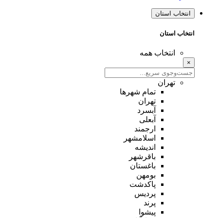
انتخاب استان
انتخاب استان
انتخاب همه
×
تهران
تمام شهر‌ها
تهران
آبسرد
آبعلی
ارجمند
اسلامشهر
اندیشه
باقرشهر
باغستان
بومهن
پاکدشت
پردیس
پرند
پیشوا