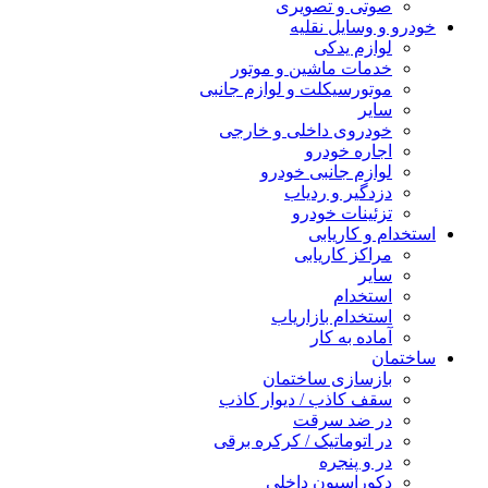
صوتی و تصویری
خودرو و وسایل نقلیه
لوازم یدکی
خدمات ماشین و موتور
موتورسیکلت و لوازم جانبی
سایر
خودروی داخلی و خارجی
اجاره خودرو
لوازم جانبی خودرو
دزدگیر و ردیاب
تزئینات خودرو
استخدام و کاریابی
مراکز کاریابی
سایر
استخدام
استخدام بازاریاب
آماده به کار
ساختمان
بازسازی ساختمان
سقف کاذب / دیوار کاذب
در ضد سرقت
در اتوماتیک / کرکره برقی
در و پنجره
دکوراسیون داخلی