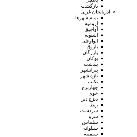
یامچی
بازگشت
آذربایجان غربی
تمام شهر‌ها
ارومیه
آواجیق
اشنویه
ایواوغلی
باروق
بازرگان
بوکان
پلدشت
پیرانشهر
تازه شهر
تکاب
چهاربرج
خوی
دیزج دیز
ربط
سردشت
سرو
سلماس
سیلوانه
سیمینه