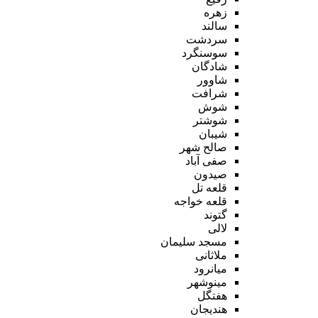
زهره
سالند
سردشت
سوسنگرد
شادگان
شاوور
شرافت
شوش
شوشتر
شیبان
صالح شهر
صفی آباد
صیدون
قلعه تل
قلعه خواجه
گتوند
لالی
مسجد سلیمان
ملاثانی
میانرود
مینوشهر
هفتگل
هندیجان