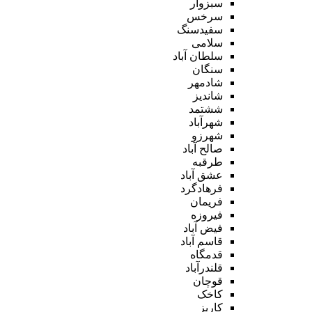
سبزوار
سرخس
سفیدسنگ
سلامی
سلطان آباد
سنگان
شادمهر
شاندیز
ششتمد
شهرآباد
شهرزو
صالح آباد
طرقبه
عشق آباد
فرهادگرد
فریمان
فیروزه
فیض آباد
قاسم آباد
قدمگاه
قلندرآباد
قوچان
کاخک
کاریز