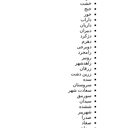
خشت
خنج
خور
داراب
داریان
دبیران
دژکرد
دهرم
دوبرجی
رامجرد
رونیز
زاهدشهر
زرقان
زرین دشت
سده
سروستان
سعادت شهر
سورمق
سیدان
ششده
شهرپیر
صدرا
صغاد