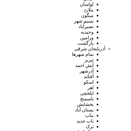
لواسان
ملارد
میگون
نسیم شهر
نصیرآباد
وحیدیه
ورامین
بازگشت
آذربایجان شرقی
تمام شهر‌ها
تبریز
آبش احمد
آذرشهر
آقکند
اسکو
اهر
ایلخچی
باسمنج
بخشایش
بستان آباد
بناب
ناب جدید
ترک