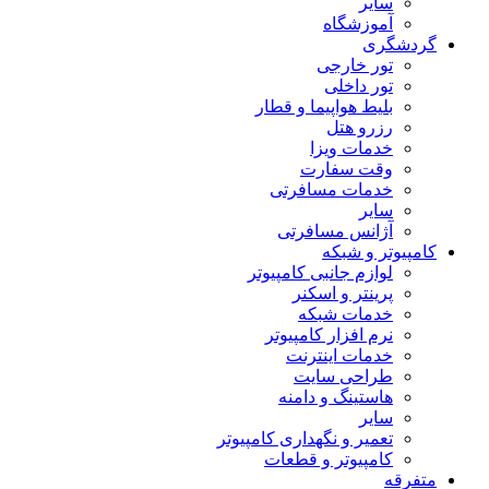
سایر
آموزشگاه
گردشگری
تور خارجی
تور داخلی
بلیط هواپیما و قطار
رزرو هتل
خدمات ویزا
وقت سفارت
خدمات مسافرتی
سایر
آژانس مسافرتی
کامپیوتر و شبکه
لوازم جانبی کامپیوتر
پرینتر و اسکنر
خدمات شبکه
نرم افزار کامپیوتر
خدمات اینترنت
طراحی سایت
هاستینگ و دامنه
سایر
تعمیر و نگهداری کامپیوتر
کامپیوتر و قطعات
متفرقه