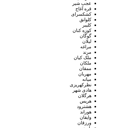
عجب شیر
قره آغاج
کشکسرای
کلوانق
کلیبر
کوزه کنان
گوگان
لیلان
مراغه
مرند
ملک کیان
ملکان
ممقان
مهربان
میانه
نظرکهریزی
هادی شهر
هرگلان
هریس
هشترود
هوراند
وایقان
ورزقان