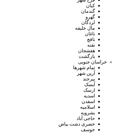
کیان
گندمان
گهرو
لردگان
مال خلیفه
ناغان
نافچ
نقنه
هفشجان
بازگشت
خراسان جنوبی
تمام شهر‌ها
آرین شهر
بیرجند
آیسک
ارسک
اسدیه
اسفدن
اسلامیه
بشرویه
حاجی آباد
خضری دشت بیاض
خوسف