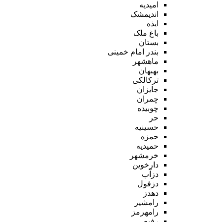
امیدیه
اندیمشک
ایذه
باغ ملک
بستان
بندر امام خمینی
ماهشهر
بهبهان
ترکالکی
جایزان
چمران
چوبیده
حر
حسینیه
حمزه
حمیدیه
خرمشهر
دارخوین
دزآب
دزفول
دهدز
رامشیر
رامهرمز
رفیع