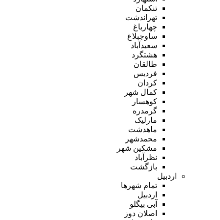
تنکمان
تهراندشت
چهارباغ
ساوجبلاغ
سعیدآباد
هشتگرد
طالقان
فردیس
کردان
کمال شهر
کوهسار
گرمدره
مارلیک
ماهدشت
محمدشهر
مشکین شهر
نظرآباد
بازگشت
اردبیل
تمام شهر‌ها
اردبیل
آبی بیگلو
اصلان دوز