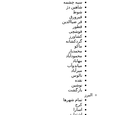
سیه چشمه
شاهین دژ
شوط
فیرورق
قر ضیاالدین
قطور
قوشچی
کشاورز
گردکشانه
ماکو
محمدیار
محمودآباد
مهاباد
میاندوآب
میرآباد
نالوس
نقده
نوشین
بازگشت
البرز
تمام شهر‌ها
کرج
اسارا
اشتهارد