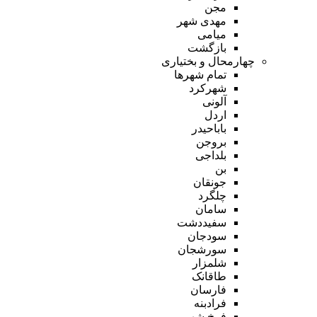
مجن
مهدی شهر
میامی
بازگشت
چهارمحال و بختیاری
تمام شهر‌ها
شهرکرد
آلونی
اردل
باباحیدر
بروجن
بلداجی
بن
جونقان
چلگرد
سامان
سفیددشت
سودجان
سورشجان
شلمزار
طاقانک
فارسان
فرادبنه
فرخ شهر