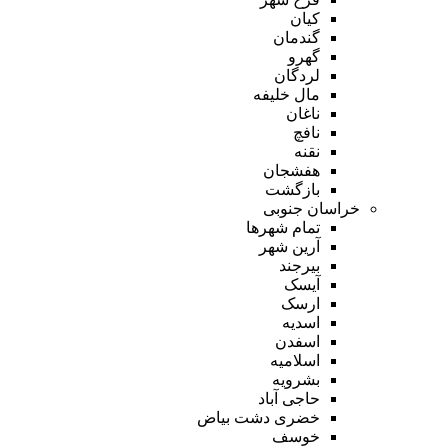
کیان
گندمان
گهرو
لردگان
مال خلیفه
ناغان
نافچ
نقنه
هفشجان
بازگشت
خراسان جنوبی
تمام شهر‌ها
آرین شهر
بیرجند
آیسک
ارسک
اسدیه
اسفدن
اسلامیه
بشرویه
حاجی آباد
خضری دشت بیاض
خوسف