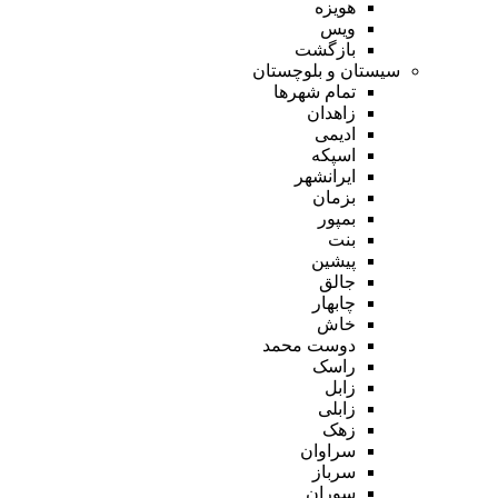
هویزه
ویس
بازگشت
سیستان و بلوچستان
تمام شهر‌ها
زاهدان
ادیمی
اسپکه
ایرانشهر
بزمان
بمپور
بنت
پیشین
جالق
چابهار
خاش
دوست محمد
راسک
زابل
زابلی
زهک
سراوان
سرباز
سوران