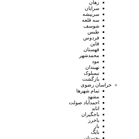
زهان
سرایان
سربیشه
سه قلعه
شوسف
طبس
فردوس
قاین
قهستان
محمدشهر
مود
نهبندان
نیمبلوک
بازگشت
خراسان رضوی
تمام شهر‌ها
مشهد
احمدآباد صولت
انابد
باجگیران
باخرز
بار
بایگ
بجستان