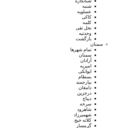
شبانکاره
شنبه
عسلویه
کاکی
کلمه
نخل تقی
وحدتیه
بازگشت
سمنان
تمام شهر‌ها
سمنان
آرادان
امیریه
ایوانکی
بسطام
بیارجمند
دامغان
درجزین
دیباج
سرخه
شاهرود
شهمیرزاد
کلاته خیج
گرمسار