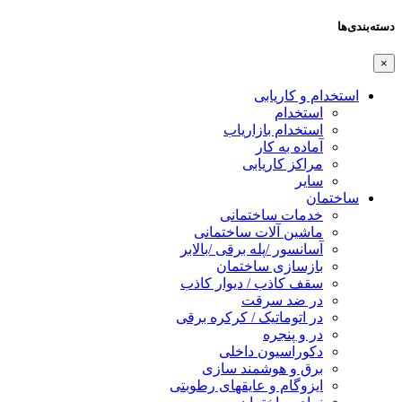
دسته‌بندی‌ها
×
استخدام و کاریابی
استخدام
استخدام بازاریاب
آماده به کار
مراکز کاریابی
سایر
ساختمان
خدمات ساختمانی
ماشین آلات ساختمانی
آسانسور /پله برقی /بالابر
بازسازی ساختمان
سقف کاذب / دیوار کاذب
در ضد سرقت
در اتوماتیک / کرکره برقی
در و پنجره
دکوراسیون داخلی
برق و هوشمند سازی
ایزوگام و عایقهای رطوبتی