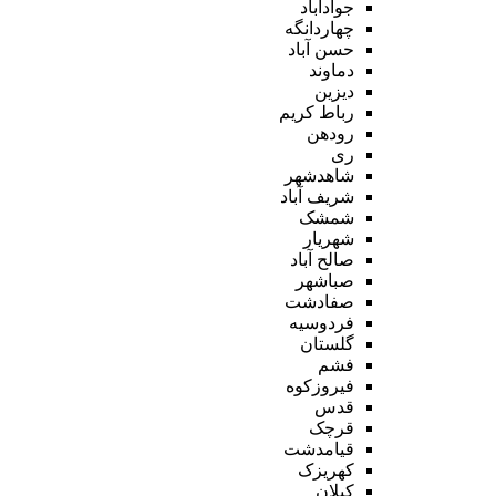
جوادآباد
چهاردانگه
حسن آباد
دماوند
دیزین
رباط کریم
رودهن
ری
شاهدشهر
شریف آباد
شمشک
شهریار
صالح آباد
صباشهر
صفادشت
فردوسیه
گلستان
فشم
فیروزکوه
قدس
قرچک
قیامدشت
کهریزک
کیلان