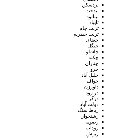
بردسکن
بیدخت
بینالود
تایباد
تربت جام
تربت حیدریه
جغتای
جنگل
چاشلو
چکنه
چناران
خرو
خلیل آباد
خواف
داورزن
در رود
درگز
دولت آباد
رباط سنگ
رشتخوار
رضویه
روداب
ریوش