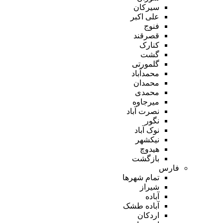
سیرکان
علی اکبر
فنوج
قصرقند
کنارک
گشت
گلمورتی
محمدآباد
محمدان
محمدی
میرجاوه
نصرت آباد
نگور
نوک آباد
نیکشهر
هیدوچ
بازگشت
فارس
تمام شهر‌ها
شیراز
آباده
آباده طشک
اردکان