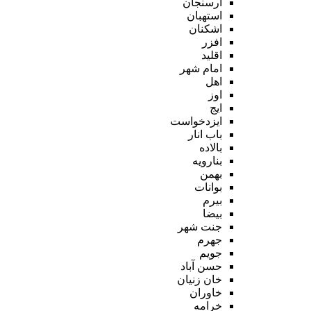
ارسنجان
استهبان
اشکنان
افزر
اقلید
امام شهر
اهل
اوز
ایج
ایزدخواست
باب انار
بالاده
بنارویه
بهمن
بوانات
بیرم
بیضا
جنت شهر
جهرم
جویم
حسن آباد
خان زنیان
خاوران
خرامه