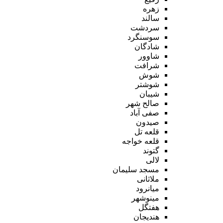
زهره
سالند
سردشت
سوسنگرد
شادگان
شاوور
شرافت
شوش
شوشتر
شیبان
صالح شهر
صفی آباد
صیدون
قلعه تل
قلعه خواجه
گتوند
لالی
مسجد سلیمان
ملاثانی
میانرود
مینوشهر
هفتگل
هندیجان