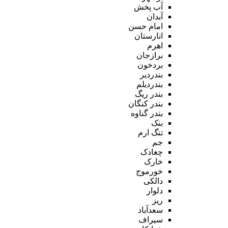
آب پخش
آبدان
امام حسن
انارستان
اهرم
برازجان
بردخون
بندردیر
بندردیلم
بندر ریگ
بندر کنگان
بندر گناوه
بنک
تنگ ارم
جم
چغادک
خارک
خورموج
دالکی
دلوار
ریز
سعدآباد
سیراف