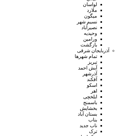
لواسان
ملارد
میگون
نسیم شهر
نصیرآباد
وحیدیه
ورامین
بازگشت
آذربایجان شرقی
تمام شهر‌ها
تبریز
آبش احمد
آذرشهر
آقکند
اسکو
اهر
ایلخچی
باسمنج
بخشایش
بستان آباد
بناب
ناب جدید
ترک