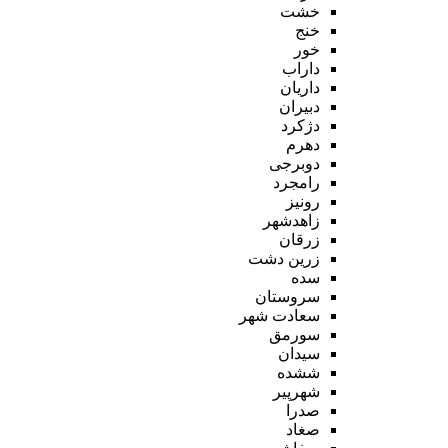
خشت
خنج
خور
داراب
داریان
دبیران
دژکرد
دهرم
دوبرجی
رامجرد
رونیز
زاهدشهر
زرقان
زرین دشت
سده
سروستان
سعادت شهر
سورمق
سیدان
ششده
شهرپیر
صدرا
صغاد