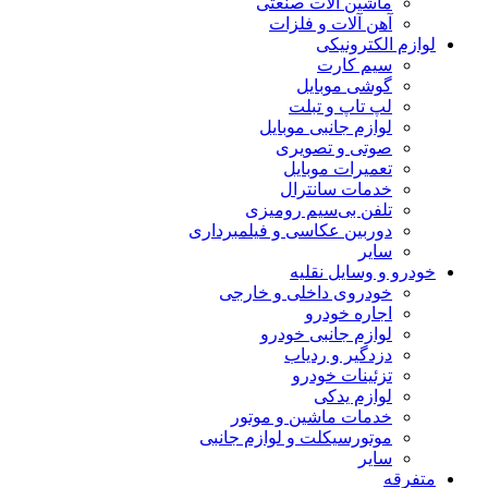
ماشین آلات صنعتی
آهن آلات و فلزات
لوازم الکترونیکی
سیم کارت
گوشی موبایل
لپ تاپ و تبلت
لوازم جانبی موبایل
صوتی و تصویری
تعمیرات موبایل
خدمات سانترال
تلفن بی‌سیم رومیزی
دوربین عکاسی و فیلمبرداری
سایر
خودرو و وسایل نقلیه
خودروی داخلی و خارجی
اجاره خودرو
لوازم جانبی خودرو
دزدگیر و ردیاب
تزئینات خودرو
لوازم یدکی
خدمات ماشین و موتور
موتورسیکلت و لوازم جانبی
سایر
متفرقه