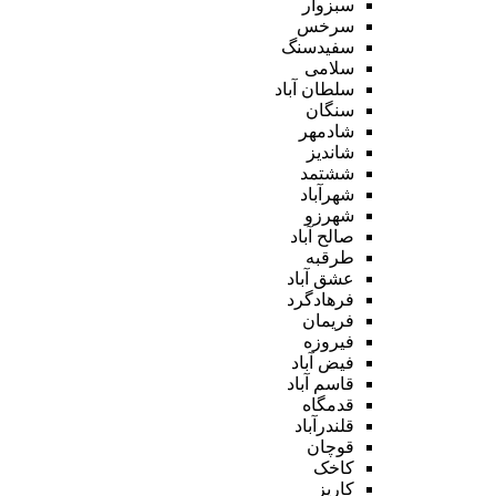
سبزوار
سرخس
سفیدسنگ
سلامی
سلطان آباد
سنگان
شادمهر
شاندیز
ششتمد
شهرآباد
شهرزو
صالح آباد
طرقبه
عشق آباد
فرهادگرد
فریمان
فیروزه
فیض آباد
قاسم آباد
قدمگاه
قلندرآباد
قوچان
کاخک
کاریز