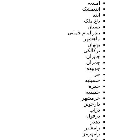
امیدیه
اندیمشک
ایذه
باغ ملک
بستان
بندر امام خمینی
ماهشهر
بهبهان
ترکالکی
جایزان
چمران
چوبیده
حر
حسینیه
حمزه
حمیدیه
خرمشهر
دارخوین
دزآب
دزفول
دهدز
رامشیر
رامهرمز
رفیع