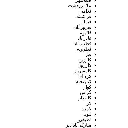
صفاشهر
علامرودشت
فدامی
فراشبند
فسا
فیروزآباد
قائمیه
قادرآباد
قطب آباد
قطرویه
قیر
کارزین
کازرون
کامفیروز
کره ای
کنارتخته
کوار
گراش
گله دار
لار
لامرد
لپویی
لطیفی
مبارک آباد دیز