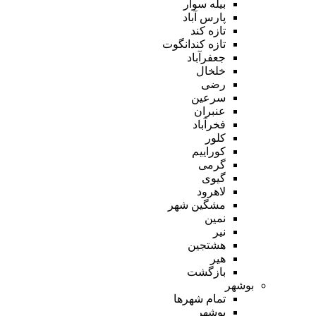
بیله سوار
پارس آباد
تازه کند
تازه کندانگوت
جعفرآباد
خلخال
رضی
سرعین
عنبران
فخرآباد
کلور
کوراییم
گرمی
گیوی
لاهرود
مشگین شهر
نمین
نیر
هشتجین
هیر
بازگشت
بوشهر
تمام شهر‌ها
بوشهر