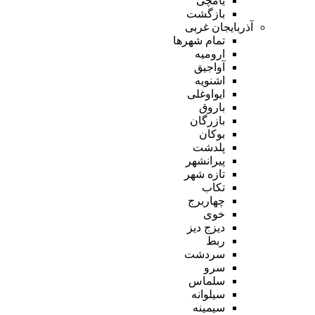
یامچی
بازگشت
آذربایجان غربی
تمام شهر‌ها
ارومیه
آواجیق
اشنویه
ایواوغلی
باروق
بازرگان
بوکان
پلدشت
پیرانشهر
تازه شهر
تکاب
چهاربرج
خوی
دیزج دیز
ربط
سردشت
سرو
سلماس
سیلوانه
سیمینه