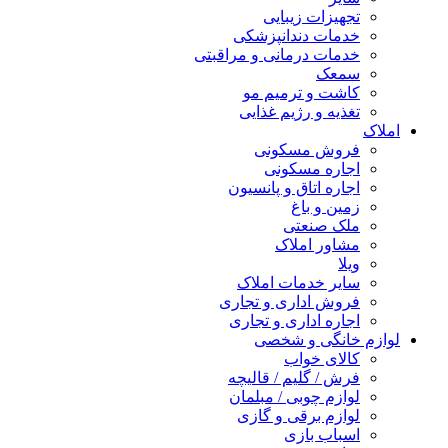
تجهیزات زیبایی
خدمات دندانپزشکی
خدمات درمانی و مراقبتی
سمعک
کاشت و ترمیم مو
تغذیه و رژیم غذایی
املاک
فروش مسکونی
اجاره مسکونی
اجاره اتاق و پانسیون
زمین و باغ
ملک صنعتی
مشاور املاک
ویلا
سایر خدمات املاک
فروش اداری و تجاری
اجاره اداری و تجاری
لوازم خانگی و شخصی
کالای خواب
فرش / گلیم / قالیچه
لوازم چوبی / مبلمان
لوازم برقی و گازی
اسباب بازی