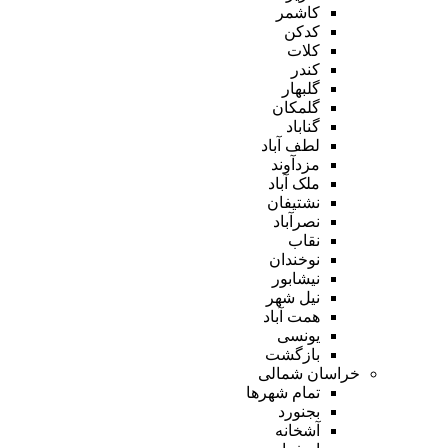
کاشمر
کدکن
کلات
کندر
گلبهار
گلمکان
گناباد
لطف آباد
مزدآوند
ملک آباد
نشتیفان
نصرآباد
نقاب
نوخندان
نیشابور
نیل شهر
همت آباد
یونسی
بازگشت
خراسان شمالی
تمام شهر‌ها
بجنورد
آشخانه