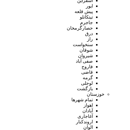
اسفراین
ایور
پیش قلعه
تیتکانلو
جاجرم
حصارگرمخان
درق
راز
سنخواست
شوقان
شیروان
صفی آباد
فاروج
قاضی
گرمه
لوجلی
بازگشت
خوزستان
تمام شهر‌ها
اهواز
آبادان
آغاجاری
اروندکنار
الوان