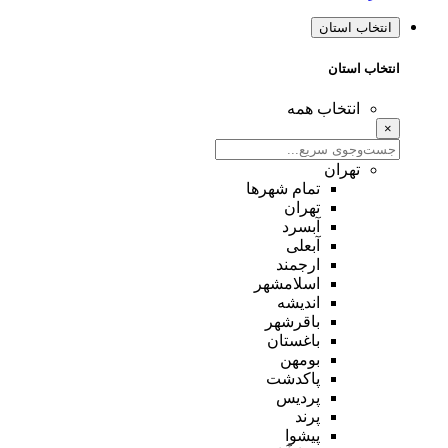
انتخاب استان
انتخاب استان
انتخاب همه
×
تهران
تمام شهر‌ها
تهران
آبسرد
آبعلی
ارجمند
اسلامشهر
اندیشه
باقرشهر
باغستان
بومهن
پاکدشت
پردیس
پرند
پیشوا