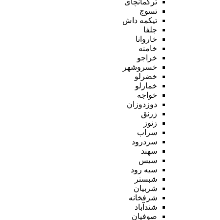
ترکمانچای
تسوج
تیکمه داش
جلفا
خاروانا
خامنه
خراجو
خسروشهر
خضرلو
خمارلو
خواجه
دوزدوزان
زرنق
زنوز
سراب
سردرود
سهند
سیس
سیه رود
شبستر
شربیان
شرفخانه
شندآباد
صوفیان