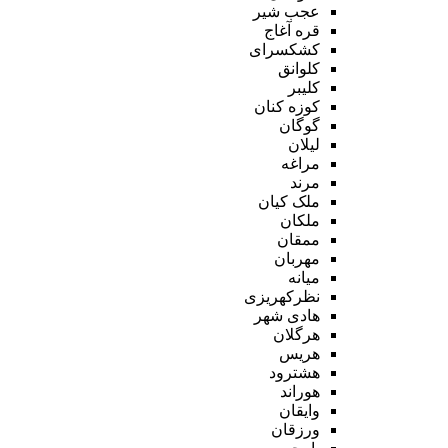
عجب شیر
قره آغاج
کشکسرای
کلوانق
کلیبر
کوزه کنان
گوگان
لیلان
مراغه
مرند
ملک کیان
ملکان
ممقان
مهربان
میانه
نظرکهریزی
هادی شهر
هرگلان
هریس
هشترود
هوراند
وایقان
ورزقان