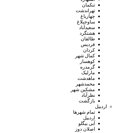
تنکمان
تهراندشت
چهارباغ
ساوجبلاغ
سعیدآباد
هشتگرد
طالقان
فردیس
کردان
کمال شهر
کوهسار
گرمدره
مارلیک
ماهدشت
محمدشهر
مشکین شهر
نظرآباد
بازگشت
اردبیل
تمام شهر‌ها
اردبیل
آبی بیگلو
اصلان دوز