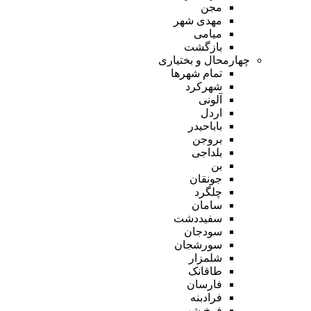
مجن
مهدی شهر
میامی
بازگشت
چهارمحال و بختیاری
تمام شهر‌ها
شهرکرد
آلونی
اردل
باباحیدر
بروجن
بلداجی
بن
جونقان
چلگرد
سامان
سفیددشت
سودجان
سورشجان
شلمزار
طاقانک
فارسان
فرادبنه
فرخ شهر