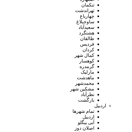
تنکمان
تهراندشت
چهارباغ
ساوجبلاغ
سعیدآباد
هشتگرد
طالقان
فردیس
کردان
کمال شهر
کوهسار
گرمدره
مارلیک
ماهدشت
محمدشهر
مشکین شهر
نظرآباد
بازگشت
اردبیل
تمام شهر‌ها
اردبیل
آبی بیگلو
اصلان دوز