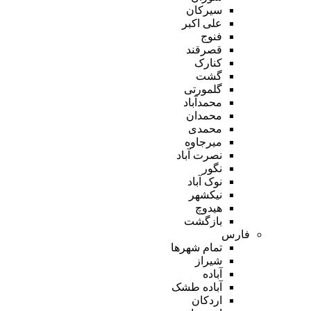
سیرکان
علی اکبر
فنوج
قصرقند
کنارک
گشت
گلمورتی
محمدآباد
محمدان
محمدی
میرجاوه
نصرت آباد
نگور
نوک آباد
نیکشهر
هیدوچ
بازگشت
فارس
تمام شهر‌ها
شیراز
آباده
آباده طشک
اردکان