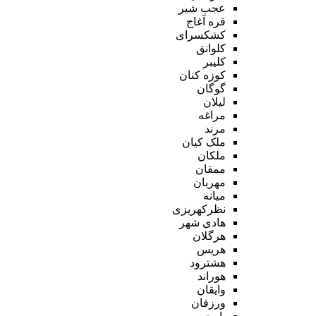
عجب شیر
قره آغاج
کشکسرای
کلوانق
کلیبر
کوزه کنان
گوگان
لیلان
مراغه
مرند
ملک کیان
ملکان
ممقان
مهربان
میانه
نظرکهریزی
هادی شهر
هرگلان
هریس
هشترود
هوراند
وایقان
ورزقان