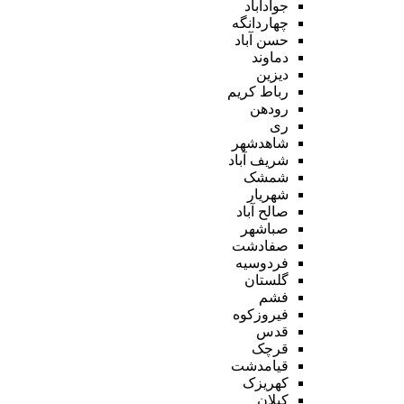
جوادآباد
چهاردانگه
حسن آباد
دماوند
دیزین
رباط کریم
رودهن
ری
شاهدشهر
شریف آباد
شمشک
شهریار
صالح آباد
صباشهر
صفادشت
فردوسیه
گلستان
فشم
فیروزکوه
قدس
قرچک
قیامدشت
کهریزک
کیلان