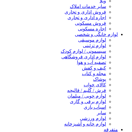
ویلا
سایر خدمات املاک
فروش اداری و تجاری
اجاره اداری و تجاری
فروش مسکونی
اجاره مسکونی
لوازم خانگی و شخصی
لوازم موسیقی
لوازم تزئینی
سیسمونی / لوازم کودک
لوازم اداری فروشگاهی
تصفیه آب و هوا
کیف و کفش
مجله و کتاب
پوشاک
کالای خواب
فرش / گلیم / قالیچه
لوازم چوبی / مبلمان
لوازم برقی و گازی
اسباب بازی
سایر
لوازم ورزشی
لوازم خانه و آشپزخانه
متفرقه