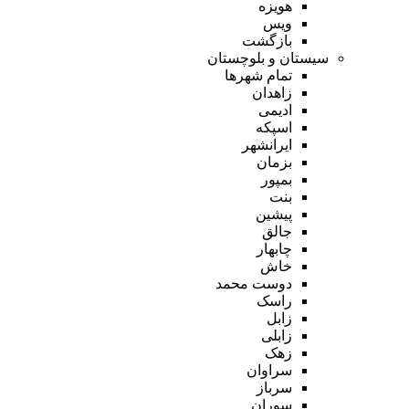
هویزه
ویس
بازگشت
سیستان و بلوچستان
تمام شهر‌ها
زاهدان
ادیمی
اسپکه
ایرانشهر
بزمان
بمپور
بنت
پیشین
جالق
چابهار
خاش
دوست محمد
راسک
زابل
زابلی
زهک
سراوان
سرباز
سوران