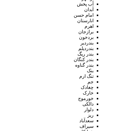
آب پخش
آبدان
امام حسن
انارستان
اهرم
برازجان
بردخون
بندردیر
بندردیلم
بندر ریگ
بندر کنگان
بندر گناوه
بنک
تنگ ارم
جم
چغادک
خارک
خورموج
دالکی
دلوار
ریز
سعدآباد
سیراف