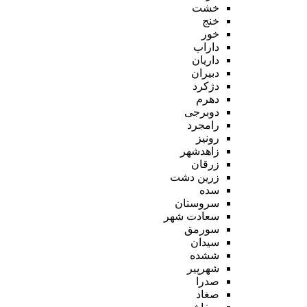
خشت
خنج
خور
داراب
داریان
دبیران
دژکرد
دهرم
دوبرجی
رامجرد
رونیز
زاهدشهر
زرقان
زرین دشت
سده
سروستان
سعادت شهر
سورمق
سیدان
ششده
شهرپیر
صدرا
صغاد