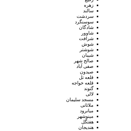
زهره
سالند
سردشت
سوسنگرد
شادگان
شاوور
شرافت
شوش
شوشتر
شیبان
صالح شهر
صفی آباد
صیدون
قلعه تل
قلعه خواجه
گتوند
لالی
مسجد سلیمان
ملاثانی
میانرود
مینوشهر
هفتگل
هندیجان