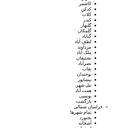
کاشمر
کدکن
کلات
کندر
گلبهار
گلمکان
گناباد
لطف آباد
مزدآوند
ملک آباد
نشتیفان
نصرآباد
نقاب
نوخندان
نیشابور
نیل شهر
همت آباد
یونسی
بازگشت
خراسان شمالی
تمام شهر‌ها
بجنورد
آشخانه