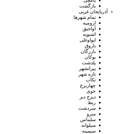
یامچی
بازگشت
آذربایجان غربی
تمام شهر‌ها
ارومیه
آواجیق
اشنویه
ایواوغلی
باروق
بازرگان
بوکان
پلدشت
پیرانشهر
تازه شهر
تکاب
چهاربرج
خوی
دیزج دیز
ربط
سردشت
سرو
سلماس
سیلوانه
سیمینه