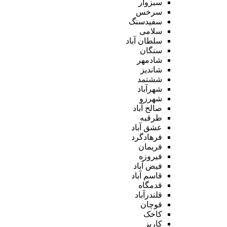
سبزوار
سرخس
سفیدسنگ
سلامی
سلطان آباد
سنگان
شادمهر
شاندیز
ششتمد
شهرآباد
شهرزو
صالح آباد
طرقبه
عشق آباد
فرهادگرد
فریمان
فیروزه
فیض آباد
قاسم آباد
قدمگاه
قلندرآباد
قوچان
کاخک
کاریز