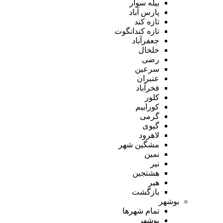
بیله سوار
پارس آباد
تازه کند
تازه کندانگوت
جعفرآباد
خلخال
رضی
سرعین
عنبران
فخرآباد
کلور
کوراییم
گرمی
گیوی
لاهرود
مشگین شهر
نمین
نیر
هشتجین
هیر
بازگشت
بوشهر
تمام شهر‌ها
بوشهر