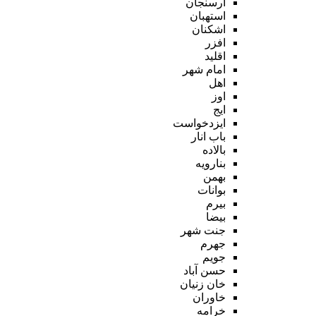
ارسنجان
استهبان
اشکنان
افزر
اقلید
امام شهر
اهل
اوز
ایج
ایزدخواست
باب انار
بالاده
بنارویه
بهمن
بوانات
بیرم
بیضا
جنت شهر
جهرم
جویم
حسن آباد
خان زنیان
خاوران
خرامه