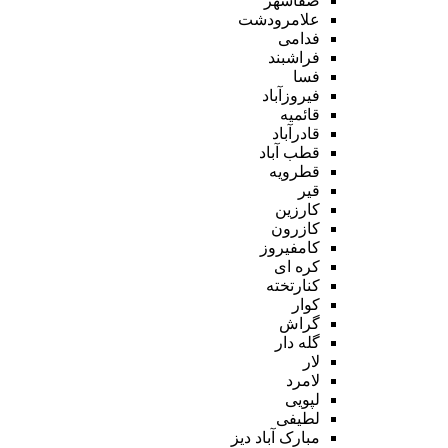
صفاشهر
علامرودشت
فدامی
فراشبند
فسا
فیروزآباد
قائمیه
قادرآباد
قطب آباد
قطرویه
قیر
کارزین
کازرون
کامفیروز
کره ای
کنارتخته
کوار
گراش
گله دار
لار
لامرد
لپویی
لطیفی
مبارک آباد دیز