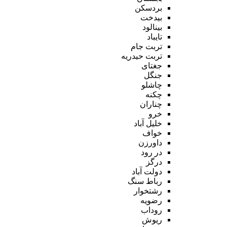
بردسکن
بیدخت
بینالود
تایباد
تربت جام
تربت حیدریه
جغتای
جنگل
چاشلو
چکنه
چناران
خرو
خلیل آباد
خواف
داورزن
در رود
درگز
دولت آباد
رباط سنگ
رشتخوار
رضویه
روداب
ریوش