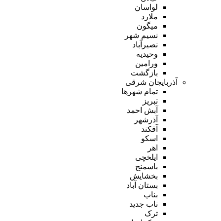
لواسان
ملارد
میگون
نسیم شهر
نصیرآباد
وحیدیه
ورامین
بازگشت
آذربایجان شرقی
تمام شهر‌ها
تبریز
آبش احمد
آذرشهر
آقکند
اسکو
اهر
ایلخچی
باسمنج
بخشایش
بستان آباد
بناب
ناب جدید
ترک