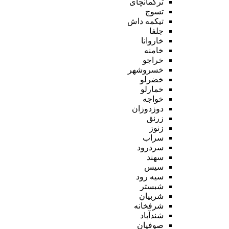
ترکمانچای
تسوج
تیکمه داش
جلفا
خاروانا
خامنه
خراجو
خسروشهر
خضرلو
خمارلو
خواجه
دوزدوزان
زرنق
زنوز
سراب
سردرود
سهند
سیس
سیه رود
شبستر
شربیان
شرفخانه
شندآباد
صوفیان