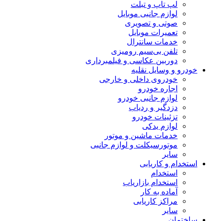
لپ تاپ و تبلت
لوازم جانبی موبایل
صوتی و تصویری
تعمیرات موبایل
خدمات سانترال
تلفن بی‌سیم رومیزی
دوربین عکاسی و فیلمبرداری
خودرو و وسایل نقلیه
خودروی داخلی و خارجی
اجاره خودرو
لوازم جانبی خودرو
دزدگیر و ردیاب
تزئینات خودرو
لوازم یدکی
خدمات ماشین و موتور
موتورسیکلت و لوازم جانبی
سایر
استخدام و کاریابی
استخدام
استخدام بازاریاب
آماده به کار
مراکز کاریابی
سایر
ساختمان