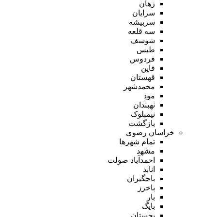
زهان
سرایان
سربیشه
سه قلعه
شوسف
طبس
فردوس
قاین
قهستان
محمدشهر
مود
نهبندان
نیمبلوک
بازگشت
خراسان رضوی
تمام شهر‌ها
مشهد
احمدآباد صولت
انابد
باجگیران
باخرز
بار
بایگ
بجستان