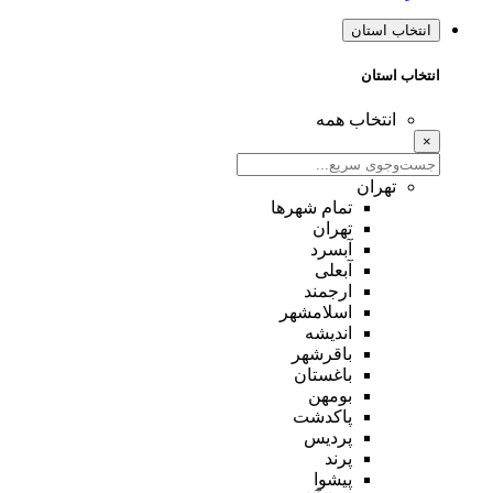
انتخاب استان
انتخاب استان
انتخاب همه
×
تهران
تمام شهر‌ها
تهران
آبسرد
آبعلی
ارجمند
اسلامشهر
اندیشه
باقرشهر
باغستان
بومهن
پاکدشت
پردیس
پرند
پیشوا