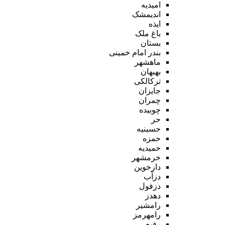
امیدیه
اندیمشک
ایذه
باغ ملک
بستان
بندر امام خمینی
ماهشهر
بهبهان
ترکالکی
جایزان
چمران
چوبیده
حر
حسینیه
حمزه
حمیدیه
خرمشهر
دارخوین
دزآب
دزفول
دهدز
رامشیر
رامهرمز
رفیع