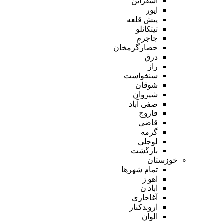
اسفراین
ایور
پیش قلعه
تیتکانلو
جاجرم
حصارگرمخان
درق
راز
سنخواست
شوقان
شیروان
صفی آباد
فاروج
قاضی
گرمه
لوجلی
بازگشت
خوزستان
تمام شهر‌ها
اهواز
آبادان
آغاجاری
اروندکنار
الوان