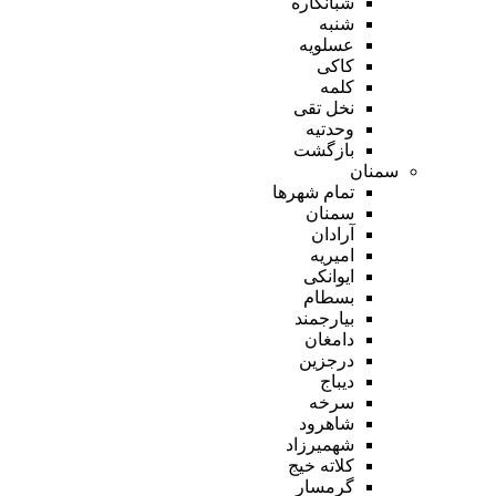
شبانکاره
شنبه
عسلویه
کاکی
کلمه
نخل تقی
وحدتیه
بازگشت
سمنان
تمام شهر‌ها
سمنان
آرادان
امیریه
ایوانکی
بسطام
بیارجمند
دامغان
درجزین
دیباج
سرخه
شاهرود
شهمیرزاد
کلاته خیج
گرمسار