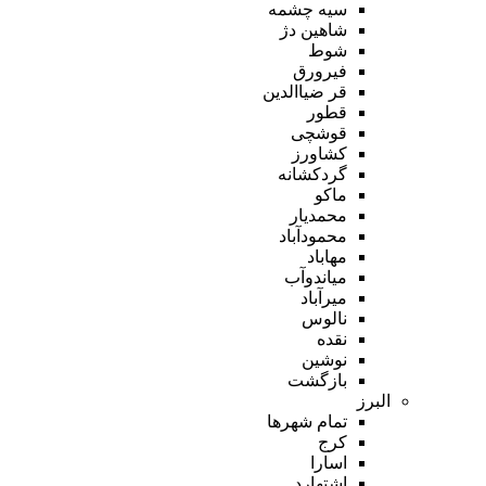
سیه چشمه
شاهین دژ
شوط
فیرورق
قر ضیاالدین
قطور
قوشچی
کشاورز
گردکشانه
ماکو
محمدیار
محمودآباد
مهاباد
میاندوآب
میرآباد
نالوس
نقده
نوشین
بازگشت
البرز
تمام شهر‌ها
کرج
اسارا
اشتهارد