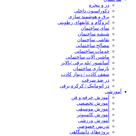
در و پنجره
دکوراسیون داخلی
برق و هوشمند سازی
ایزوگام و عایقهای رطوبتی
نمای ساختمان
شیشه ساختمان
نقاشی ساختمان
مصالح ساختمانی
خدمات ساختمانی
ماشین آلات ساختمانی
آسانسور /پله برقی /بالابر
بازسازی ساختمان
سقف کاذب / دیوار کاذب
در ضد سرقت
در اتوماتیک / کرکره برقی
آموزشی
آموزش حرفه و فن
آموزش تخصصی
آموزش موسیقی
آموزش کامپیوتر
آموزش ورزشی
تدریس خصوصی
پروژه‌های دانشگاهی