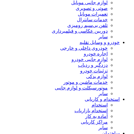
لوازم جانبی موبایل
صوتی و تصویری
تعمیرات موبایل
خدمات سانترال
تلفن بی‌سیم رومیزی
دوربین عکاسی و فیلمبرداری
سایر
خودرو و وسایل نقلیه
خودروی داخلی و خارجی
اجاره خودرو
لوازم جانبی خودرو
دزدگیر و ردیاب
تزئینات خودرو
لوازم یدکی
خدمات ماشین و موتور
موتورسیکلت و لوازم جانبی
سایر
استخدام و کاریابی
استخدام
استخدام بازاریاب
آماده به کار
مراکز کاریابی
سایر
ساختمان