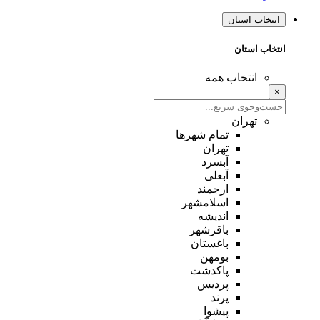
انتخاب استان
انتخاب استان
انتخاب همه
×
تهران
تمام شهر‌ها
تهران
آبسرد
آبعلی
ارجمند
اسلامشهر
اندیشه
باقرشهر
باغستان
بومهن
پاکدشت
پردیس
پرند
پیشوا