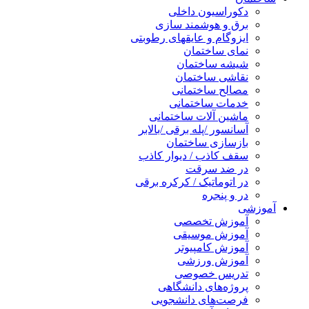
دکوراسیون داخلی
برق و هوشمند سازی
ایزوگام و عایقهای رطوبتی
نمای ساختمان
شیشه ساختمان
نقاشی ساختمان
مصالح ساختمانی
خدمات ساختمانی
ماشین آلات ساختمانی
آسانسور /پله برقی /بالابر
بازسازی ساختمان
سقف کاذب / دیوار کاذب
در ضد سرقت
در اتوماتیک / کرکره برقی
در و پنجره
آموزشی
آموزش تخصصی
آموزش موسیقی
آموزش کامپیوتر
آموزش ورزشی
تدریس خصوصی
پروژه‌های دانشگاهی
فرصت‌های دانشجویی