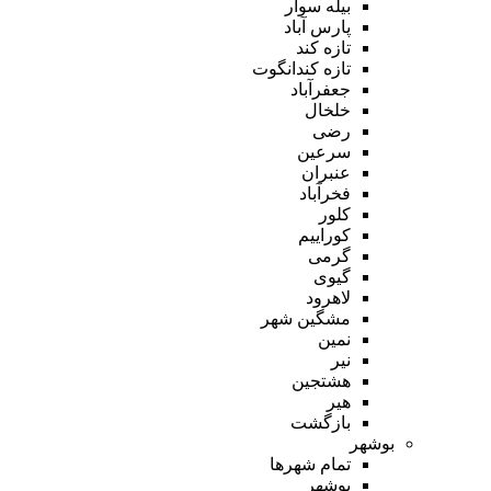
بیله سوار
پارس آباد
تازه کند
تازه کندانگوت
جعفرآباد
خلخال
رضی
سرعین
عنبران
فخرآباد
کلور
کوراییم
گرمی
گیوی
لاهرود
مشگین شهر
نمین
نیر
هشتجین
هیر
بازگشت
بوشهر
تمام شهر‌ها
بوشهر