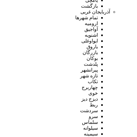
یامچی
بازگشت
آذربایجان غربی
تمام شهر‌ها
ارومیه
آواجیق
اشنویه
ایواوغلی
باروق
بازرگان
بوکان
پلدشت
پیرانشهر
تازه شهر
تکاب
چهاربرج
خوی
دیزج دیز
ربط
سردشت
سرو
سلماس
سیلوانه
سیمینه