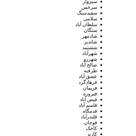
سبزوار
سرخس
سفیدسنگ
سلامی
سلطان آباد
سنگان
شادمهر
شاندیز
ششتمد
شهرآباد
شهرزو
صالح آباد
طرقبه
عشق آباد
فرهادگرد
فریمان
فیروزه
فیض آباد
قاسم آباد
قدمگاه
قلندرآباد
قوچان
کاخک
کاریز