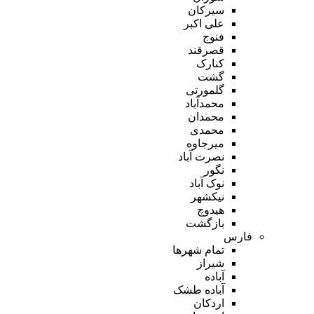
سیرکان
علی اکبر
فنوج
قصرقند
کنارک
گشت
گلمورتی
محمدآباد
محمدان
محمدی
میرجاوه
نصرت آباد
نگور
نوک آباد
نیکشهر
هیدوچ
بازگشت
فارس
تمام شهر‌ها
شیراز
آباده
آباده طشک
اردکان