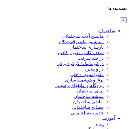
دسته‌بندی‌ها
×
ساختمان
ماشین آلات ساختمانی
آسانسور /پله برقی /بالابر
بازسازی ساختمان
سقف کاذب / دیوار کاذب
در ضد سرقت
در اتوماتیک / کرکره برقی
در و پنجره
دکوراسیون داخلی
برق و هوشمند سازی
ایزوگام و عایقهای رطوبتی
نمای ساختمان
شیشه ساختمان
نقاشی ساختمان
مصالح ساختمانی
خدمات ساختمانی
آموزشی
سایر