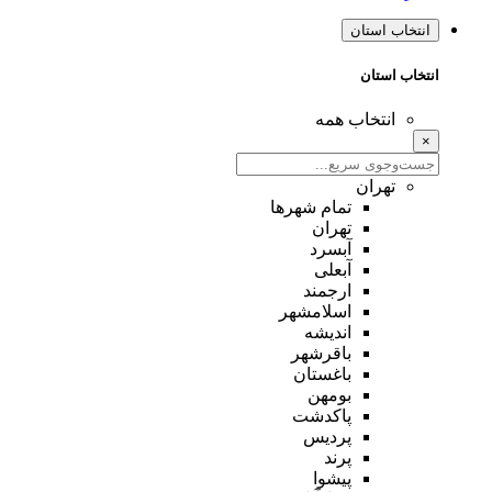
انتخاب استان
انتخاب استان
انتخاب همه
×
تهران
تمام شهر‌ها
تهران
آبسرد
آبعلی
ارجمند
اسلامشهر
اندیشه
باقرشهر
باغستان
بومهن
پاکدشت
پردیس
پرند
پیشوا