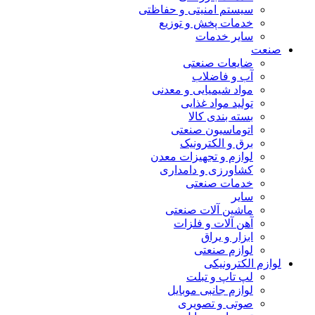
سیستم امنیتی و حفاظتی
خدمات پخش و توزیع
سایر خدمات
صنعت
ضایعات صنعتی
آب و فاضلاب
مواد شیمیایی و معدنی
تولید مواد غذایی
بسته بندی کالا
اتوماسیون صنعتی
برق و الکترونیک
لوازم و تجهیزات معدن
کشاورزی و دامداری
خدمات صنعتی
سایر
ماشین آلات صنعتی
آهن آلات و فلزات
ابزار و یراق
لوازم صنعتی
لوازم الکترونیکی
لپ تاپ و تبلت
لوازم جانبی موبایل
صوتی و تصویری