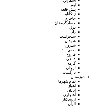
اسفراین
ایور
پیش قلعه
تیتکانلو
جاجرم
حصارگرمخان
درق
راز
سنخواست
شوقان
شیروان
صفی آباد
فاروج
قاضی
گرمه
لوجلی
بازگشت
خوزستان
تمام شهر‌ها
اهواز
آبادان
آغاجاری
اروندکنار
الوان