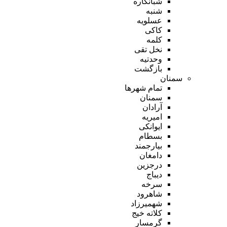
شبانکاره
شنبه
عسلویه
کاکی
کلمه
نخل تقی
وحدتیه
بازگشت
سمنان
تمام شهر‌ها
سمنان
آرادان
امیریه
ایوانکی
بسطام
بیارجمند
دامغان
درجزین
دیباج
سرخه
شاهرود
شهمیرزاد
کلاته خیج
گرمسار