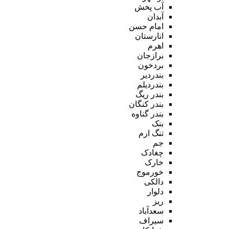
آب پخش
آبدان
امام حسن
انارستان
اهرم
برازجان
بردخون
بندردیر
بندردیلم
بندر ریگ
بندر کنگان
بندر گناوه
بنک
تنگ ارم
جم
چغادک
خارک
خورموج
دالکی
دلوار
ریز
سعدآباد
سیراف