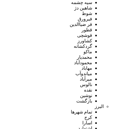
سیه چشمه
شاهین دژ
شوط
فیرورق
قر ضیاالدین
قطور
قوشچی
کشاورز
گردکشانه
ماکو
محمدیار
محمودآباد
مهاباد
میاندوآب
میرآباد
نالوس
نقده
نوشین
بازگشت
البرز
تمام شهر‌ها
کرج
اسارا
اشتهارد