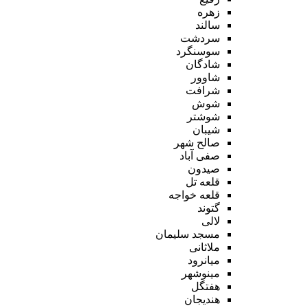
زهره
سالند
سردشت
سوسنگرد
شادگان
شاوور
شرافت
شوش
شوشتر
شیبان
صالح شهر
صفی آباد
صیدون
قلعه تل
قلعه خواجه
گتوند
لالی
مسجد سلیمان
ملاثانی
میانرود
مینوشهر
هفتگل
هندیجان