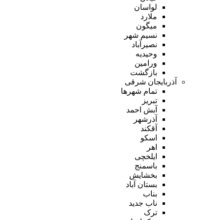
لواسان
ملارد
میگون
نسیم شهر
نصیرآباد
وحیدیه
ورامین
بازگشت
آذربایجان شرقی
تمام شهر‌ها
تبریز
آبش احمد
آذرشهر
آقکند
اسکو
اهر
ایلخچی
باسمنج
بخشایش
بستان آباد
بناب
ناب جدید
ترک