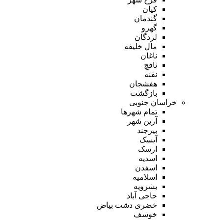
کیان
گندمان
گهرو
لردگان
مال خلیفه
ناغان
نافچ
نقنه
هفشجان
بازگشت
خراسان جنوبی
تمام شهر‌ها
آرین شهر
بیرجند
آیسک
ارسک
اسدیه
اسفدن
اسلامیه
بشرویه
حاجی آباد
خضری دشت بیاض
خوسف