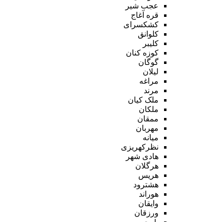
عجب شیر
قره آغاج
کشکسرای
کلوانق
کلیبر
کوزه کنان
گوگان
لیلان
مراغه
مرند
ملک کیان
ملکان
ممقان
مهربان
میانه
نظرکهریزی
هادی شهر
هرگلان
هریس
هشترود
هوراند
وایقان
ورزقان