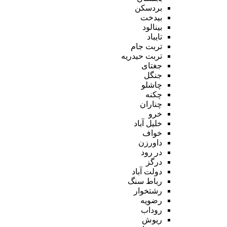
بردسکن
بیدخت
بینالود
تایباد
تربت جام
تربت حیدریه
جغتای
جنگل
چاشلو
چکنه
چناران
خرو
خلیل آباد
خواف
داورزن
در رود
درگز
دولت آباد
رباط سنگ
رشتخوار
رضویه
روداب
ریوش