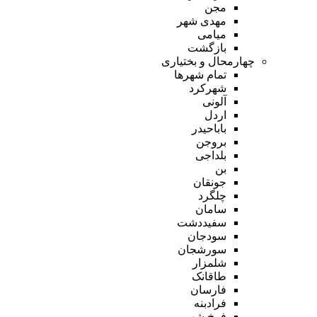
مجن
مهدی شهر
میامی
بازگشت
چهارمحال و بختیاری
تمام شهر‌ها
شهرکرد
آلونی
اردل
باباحیدر
بروجن
بلداجی
بن
جونقان
چلگرد
سامان
سفیددشت
سودجان
سورشجان
شلمزار
طاقانک
فارسان
فرادبنه
فرخ شهر