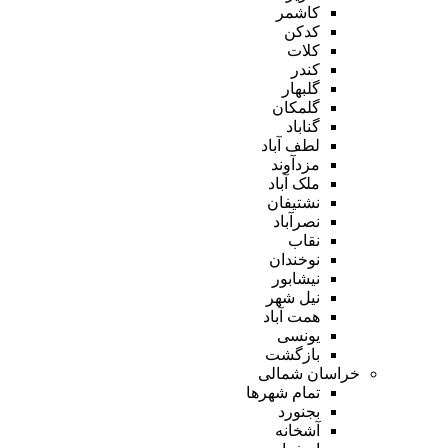
کاشمر
کدکن
کلات
کندر
گلبهار
گلمکان
گناباد
لطف آباد
مزدآوند
ملک آباد
نشتیفان
نصرآباد
نقاب
نوخندان
نیشابور
نیل شهر
همت آباد
یونسی
بازگشت
خراسان شمالی
تمام شهر‌ها
بجنورد
آشخانه