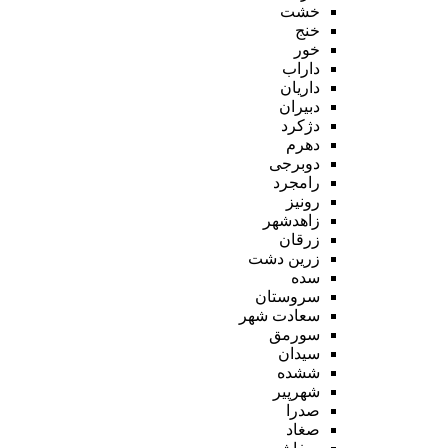
خشت
خنج
خور
داراب
داریان
دبیران
دژکرد
دهرم
دوبرجی
رامجرد
رونیز
زاهدشهر
زرقان
زرین دشت
سده
سروستان
سعادت شهر
سورمق
سیدان
ششده
شهرپیر
صدرا
صغاد