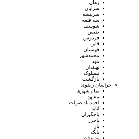
زهان
سرایان
سربیشه
سه قلعه
شوسف
طبس
فردوس
قاین
قهستان
محمدشهر
مود
نهبندان
نیمبلوک
بازگشت
خراسان رضوی
تمام شهر‌ها
مشهد
احمدآباد صولت
انابد
باجگیران
باخرز
بار
بایگ
بجستان