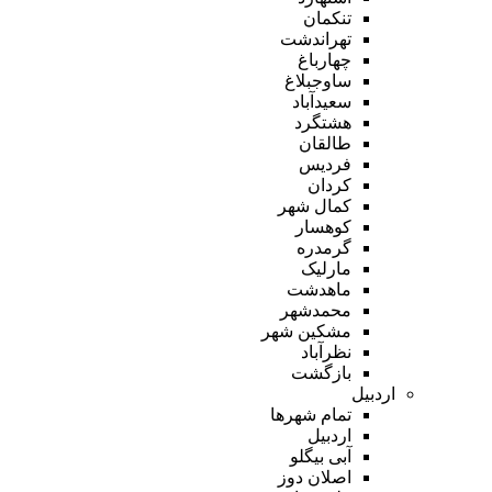
تنکمان
تهراندشت
چهارباغ
ساوجبلاغ
سعیدآباد
هشتگرد
طالقان
فردیس
کردان
کمال شهر
کوهسار
گرمدره
مارلیک
ماهدشت
محمدشهر
مشکین شهر
نظرآباد
بازگشت
اردبیل
تمام شهر‌ها
اردبیل
آبی بیگلو
اصلان دوز