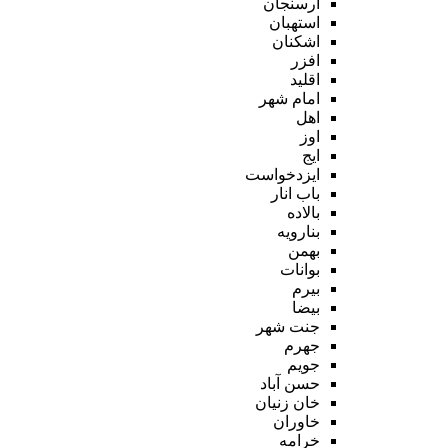
ارسنجان
استهبان
اشکنان
افزر
اقلید
امام شهر
اهل
اوز
ایج
ایزدخواست
باب انار
بالاده
بنارویه
بهمن
بوانات
بیرم
بیضا
جنت شهر
جهرم
جویم
حسن آباد
خان زنیان
خاوران
خرامه