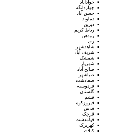
جوادآباد
چهاردانگه
حسن آباد
دماوند
دیزین
رباط کریم
رودهن
ری
شاهدشهر
شریف آباد
شمشک
شهریار
صالح آباد
صباشهر
صفادشت
فردوسیه
گلستان
فشم
فیروزکوه
قدس
قرچک
قیامدشت
کهریزک
کیلان