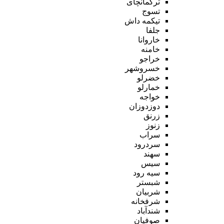
ترکمانچای
تسوج
تیکمه داش
جلفا
خاروانا
خامنه
خراجو
خسروشهر
خضرلو
خمارلو
خواجه
دوزدوزان
زرنق
زنوز
سراب
سردرود
سهند
سیس
سیه رود
شبستر
شربیان
شرفخانه
شندآباد
صوفیان