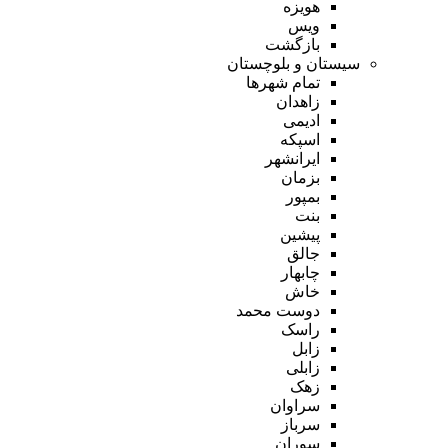
هویزه
ویس
بازگشت
سیستان و بلوچستان
تمام شهر‌ها
زاهدان
ادیمی
اسپکه
ایرانشهر
بزمان
بمپور
بنت
پیشین
جالق
چابهار
خاش
دوست محمد
راسک
زابل
زابلی
زهک
سراوان
سرباز
سوران