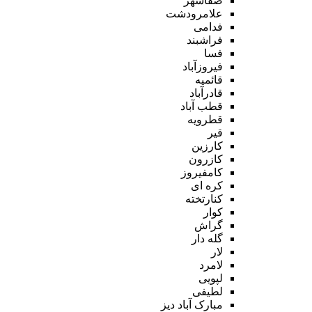
صفاشهر
علامرودشت
فدامی
فراشبند
فسا
فیروزآباد
قائمیه
قادرآباد
قطب آباد
قطرویه
قیر
کارزین
کازرون
کامفیروز
کره ای
کنارتخته
کوار
گراش
گله دار
لار
لامرد
لپویی
لطیفی
مبارک آباد دیز