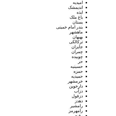
امیدیه
اندیمشک
ایذه
باغ ملک
بستان
بندر امام خمینی
ماهشهر
بهبهان
ترکالکی
جایزان
چمران
چوبیده
حر
حسینیه
حمزه
حمیدیه
خرمشهر
دارخوین
دزآب
دزفول
دهدز
رامشیر
رامهرمز
رفیع