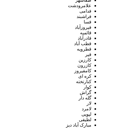
صفاشهر
علامرودشت
فدامی
فراشبند
فسا
فیروزآباد
قائمیه
قادرآباد
قطب آباد
قطرویه
قیر
کارزین
کازرون
کامفیروز
کره ای
کنارتخته
کوار
گراش
گله دار
لار
لامرد
لپویی
لطیفی
مبارک آباد دیز