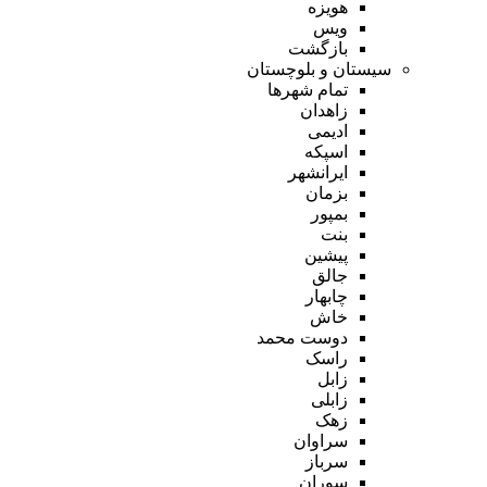
هویزه
ویس
بازگشت
سیستان و بلوچستان
تمام شهر‌ها
زاهدان
ادیمی
اسپکه
ایرانشهر
بزمان
بمپور
بنت
پیشین
جالق
چابهار
خاش
دوست محمد
راسک
زابل
زابلی
زهک
سراوان
سرباز
سوران