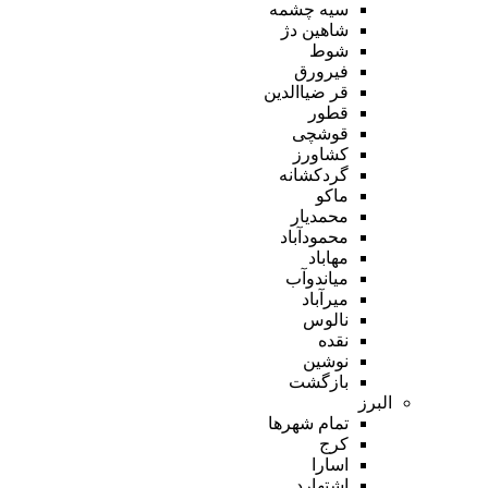
سیه چشمه
شاهین دژ
شوط
فیرورق
قر ضیاالدین
قطور
قوشچی
کشاورز
گردکشانه
ماکو
محمدیار
محمودآباد
مهاباد
میاندوآب
میرآباد
نالوس
نقده
نوشین
بازگشت
البرز
تمام شهر‌ها
کرج
اسارا
اشتهارد