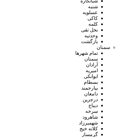
شبانکاره
شنبه
عسلویه
کاکی
کلمه
نخل تقی
وحدتیه
بازگشت
سمنان
تمام شهر‌ها
سمنان
آرادان
امیریه
ایوانکی
بسطام
بیارجمند
دامغان
درجزین
دیباج
سرخه
شاهرود
شهمیرزاد
کلاته خیج
گرمسار