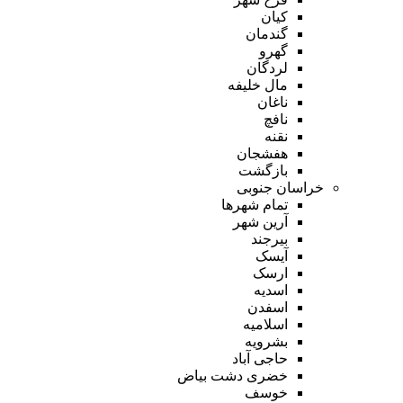
کیان
گندمان
گهرو
لردگان
مال خلیفه
ناغان
نافچ
نقنه
هفشجان
بازگشت
خراسان جنوبی
تمام شهر‌ها
آرین شهر
بیرجند
آیسک
ارسک
اسدیه
اسفدن
اسلامیه
بشرویه
حاجی آباد
خضری دشت بیاض
خوسف