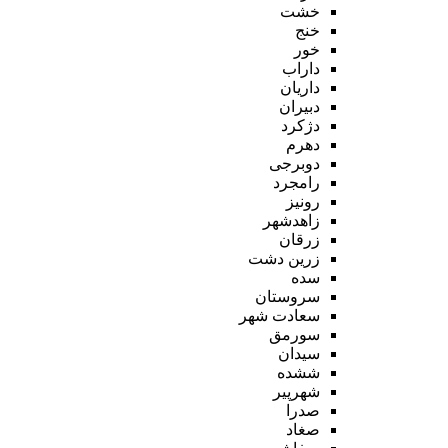
خشت
خنج
خور
داراب
داریان
دبیران
دژکرد
دهرم
دوبرجی
رامجرد
رونیز
زاهدشهر
زرقان
زرین دشت
سده
سروستان
سعادت شهر
سورمق
سیدان
ششده
شهرپیر
صدرا
صغاد