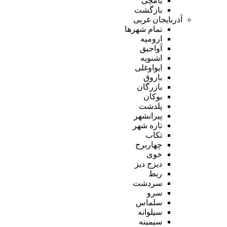
یامچی
بازگشت
آذربایجان غربی
تمام شهر‌ها
ارومیه
آواجیق
اشنویه
ایواوغلی
باروق
بازرگان
بوکان
پلدشت
پیرانشهر
تازه شهر
تکاب
چهاربرج
خوی
دیزج دیز
ربط
سردشت
سرو
سلماس
سیلوانه
سیمینه