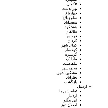
تنکمان
تهراندشت
چهارباغ
ساوجبلاغ
سعیدآباد
هشتگرد
طالقان
فردیس
کردان
کمال شهر
کوهسار
گرمدره
مارلیک
ماهدشت
محمدشهر
مشکین شهر
نظرآباد
بازگشت
اردبیل
تمام شهر‌ها
اردبیل
آبی بیگلو
اصلان دوز