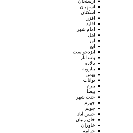
ارسنجان
استهبان
اشکنان
افزر
اقلید
امام شهر
اهل
اوز
ایج
ایزدخواست
باب انار
بالاده
بنارویه
بهمن
بوانات
بیرم
بیضا
جنت شهر
جهرم
جویم
حسن آباد
خان زنیان
خاوران
خرامه