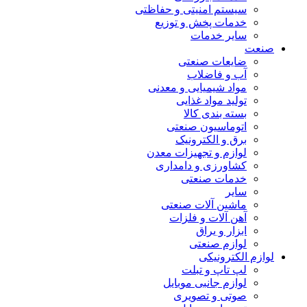
سیستم امنیتی و حفاظتی
خدمات پخش و توزیع
سایر خدمات
صنعت
ضایعات صنعتی
آب و فاضلاب
مواد شیمیایی و معدنی
تولید مواد غذایی
بسته بندی کالا
اتوماسیون صنعتی
برق و الکترونیک
لوازم و تجهیزات معدن
کشاورزی و دامداری
خدمات صنعتی
سایر
ماشین آلات صنعتی
آهن آلات و فلزات
ابزار و یراق
لوازم صنعتی
لوازم الکترونیکی
لپ تاپ و تبلت
لوازم جانبی موبایل
صوتی و تصویری