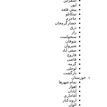
اسفراین
ایور
پیش قلعه
تیتکانلو
جاجرم
حصارگرمخان
درق
راز
سنخواست
شوقان
شیروان
صفی آباد
فاروج
قاضی
گرمه
لوجلی
بازگشت
خوزستان
تمام شهر‌ها
اهواز
آبادان
آغاجاری
اروندکنار
الوان