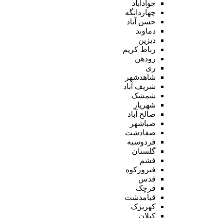
جوادآباد
چهاردانگه
حسن آباد
دماوند
دیزین
رباط کریم
رودهن
ری
شاهدشهر
شریف آباد
شمشک
شهریار
صالح آباد
صباشهر
صفادشت
فردوسیه
گلستان
فشم
فیروزکوه
قدس
قرچک
قیامدشت
کهریزک
کیلان