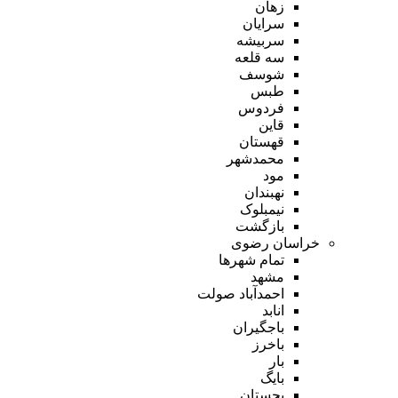
زهان
سرایان
سربیشه
سه قلعه
شوسف
طبس
فردوس
قاین
قهستان
محمدشهر
مود
نهبندان
نیمبلوک
بازگشت
خراسان رضوی
تمام شهر‌ها
مشهد
احمدآباد صولت
انابد
باجگیران
باخرز
بار
بایگ
بجستان