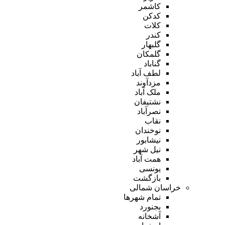
کاشمر
کدکن
کلات
کندر
گلبهار
گلمکان
گناباد
لطف آباد
مزدآوند
ملک آباد
نشتیفان
نصرآباد
نقاب
نوخندان
نیشابور
نیل شهر
همت آباد
یونسی
بازگشت
خراسان شمالی
تمام شهر‌ها
بجنورد
آشخانه