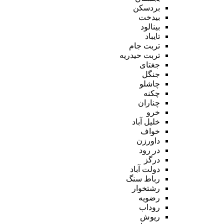
بردسکن
بیدخت
بینالود
تایباد
تربت جام
تربت حیدریه
جغتای
جنگل
چاشلو
چکنه
چناران
خرو
خلیل آباد
خواف
داورزن
در رود
درگز
دولت آباد
رباط سنگ
رشتخوار
رضویه
روداب
ریوش