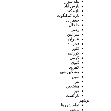
بیله سوار
پارس آباد
تازه کند
تازه کندانگوت
جعفرآباد
خلخال
رضی
سرعین
عنبران
فخرآباد
کلور
کوراییم
گرمی
گیوی
لاهرود
مشگین شهر
نمین
نیر
هشتجین
هیر
بازگشت
بوشهر
تمام شهر‌ها
بوشهر