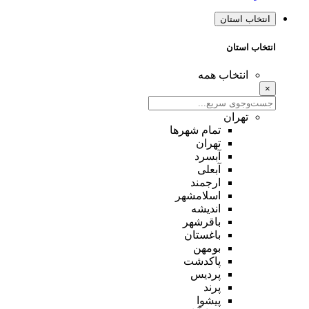
انتخاب استان
انتخاب استان
انتخاب همه
×
تهران
تمام شهر‌ها
تهران
آبسرد
آبعلی
ارجمند
اسلامشهر
اندیشه
باقرشهر
باغستان
بومهن
پاکدشت
پردیس
پرند
پیشوا