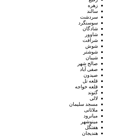
زهره
سالند
سردشت
سوسنگرد
شادگان
شاوور
شرافت
شوش
شوشتر
شیبان
صالح شهر
صفی آباد
صیدون
قلعه تل
قلعه خواجه
گتوند
لالی
مسجد سلیمان
ملاثانی
میانرود
مینوشهر
هفتگل
هندیجان