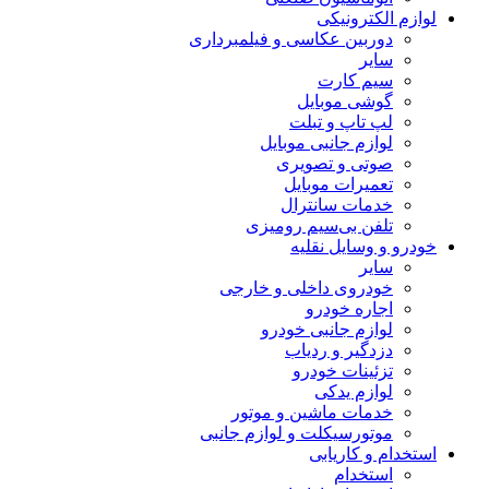
لوازم الکترونیکی
دوربین عکاسی و فیلمبرداری
سایر
سیم کارت
گوشی موبایل
لپ تاپ و تبلت
لوازم جانبی موبایل
صوتی و تصویری
تعمیرات موبایل
خدمات سانترال
تلفن بی‌سیم رومیزی
خودرو و وسایل نقلیه
سایر
خودروی داخلی و خارجی
اجاره خودرو
لوازم جانبی خودرو
دزدگیر و ردیاب
تزئینات خودرو
لوازم یدکی
خدمات ماشین و موتور
موتورسیکلت و لوازم جانبی
استخدام و کاریابی
استخدام