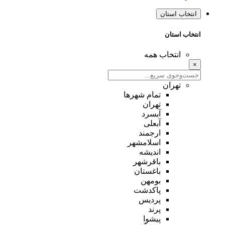
انتخاب استان
انتخاب استان
انتخاب همه
×
تهران
تمام شهر‌ها
تهران
آبسرد
آبعلی
ارجمند
اسلامشهر
اندیشه
باقرشهر
باغستان
بومهن
پاکدشت
پردیس
پرند
پیشوا