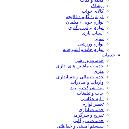
مجله و کتاب
پوشاک
کالای خواب
فرش / گلیم / قالیچه
لوازم چوبی / مبلمان
لوازم برقی و گازی
اسباب بازی
سایر
لوازم ورزشی
لوازم خانه و آشپزخانه
خدمات
خدمات ورزشی
خدمات ماشین های اداری
هنری
خدمات مالی و حسابداری
واردات و صادرات
ثبت شرکت و برند
چاپ و تبلیغات
آتلیه عکاسی
تعمیر لوازم
خدمات اداری
تفریح و سرگرمی
خدمات بازرگانی
سیستم امنیتی و حفاظتی