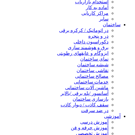
استخدام بازاریاب
آماده به کار
مراکز کاریابی
سایر
ساختمان
در اتوماتیک / کرکره برقی
در و پنجره
دکوراسیون داخلی
برق و هوشمند سازی
ایزوگام و عایقهای رطوبتی
نمای ساختمان
شیشه ساختمان
نقاشی ساختمان
مصالح ساختمانی
خدمات ساختمانی
ماشین آلات ساختمانی
آسانسور /پله برقی /بالابر
بازسازی ساختمان
سقف کاذب / دیوار کاذب
در ضد سرقت
آموزشی
آموزش درسی
آموزش حرفه و فن
آموزش تخصصی